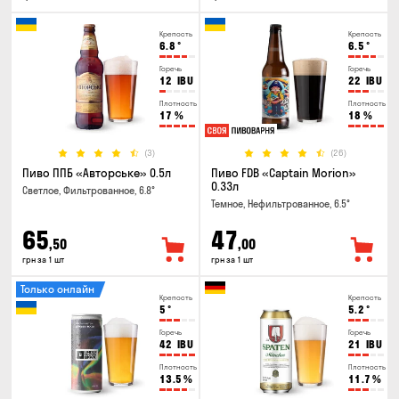
Крепость
Крепость
6.8
°
6.5
°
Горечь
Горечь
12
IBU
22
IBU
Плотность
Плотность
17
%
18
%
(3)
(26)
Пиво ППБ «Авторське» 0.5л
Пиво FDB «Captain Morion»
0.33л
Светлое, Фильтрованное, 6.8°
Темное, Нефильтрованное, 6.5°
65
47
,50
,00
грн за 1 шт
грн за 1 шт
Только онлайн
Крепость
Крепость
5
°
5.2
°
Горечь
Горечь
42
IBU
21
IBU
Плотность
Плотность
13.5
%
11.7
%