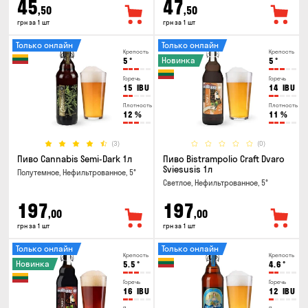
45
47
,50
,50
грн за 1 шт
грн за 1 шт
Только онлайн
Только онлайн
Крепость
Крепость
Новинка
5
°
5
°
Горечь
Горечь
15
IBU
14
IBU
Плотность
Плотность
12
%
11
%
(3)
(0)
Пиво Cannabis Semi-Dark 1л
Пиво Bistrampolio Craft Dvaro
Sviesusis 1л
Полутемное, Нефильтрованное, 5°
Светлое, Нефильтрованное, 5°
197
197
,00
,00
грн за 1 шт
грн за 1 шт
Только онлайн
Только онлайн
Крепость
Крепость
Новинка
5.5
°
4.6
°
Горечь
Горечь
16
IBU
12
IBU