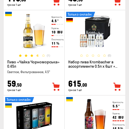
грн за 1 шт
грн за 1 шт
Только онлайн
Крепость
4.5
°
Горечь
10
IBU
Плотность
11
%
(1)
(0)
Пиво «Чайка Чорноморська»
Набор пива Krombacher в
0.45л
ассортименте 0.5л х 6шт +
термосумка
Светлое, Фильтрованное, 4.5°
59
615
,50
,00
грн за 1 шт
грн за 1 шт
Только онлайн
Крепость
5.5
°
Горечь
42
IBU
Плотность
14.5
%