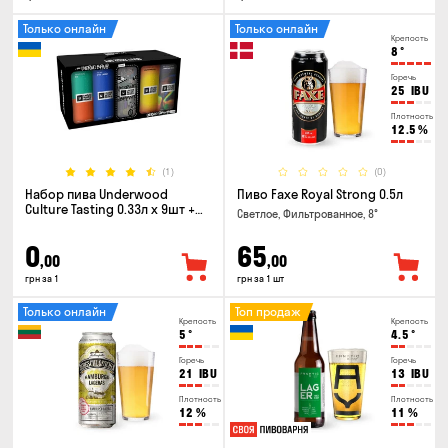
Только онлайн
Только онлайн
Крепость
8
°
Горечь
25
IBU
Плотность
12.5
%
(1)
(0)
Набор пива Underwood
Пиво Faxe Royal Strong 0.5л
Culture Tasting 0.33л x 9шт +
Светлое, Фильтрованное, 8°
бокал
0
65
,00
,00
грн за 1
грн за 1 шт
Только онлайн
Топ продаж
Крепость
Крепость
5
°
4.5
°
Горечь
Горечь
21
IBU
13
IBU
Плотность
Плотность
12
%
11
%