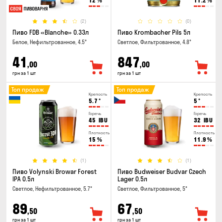
12
%
11.2
%
(2)
(0)
Пиво FDB «Blanche» 0.33л
Пиво Krombacher Pils 5л
Белое, Нефильтрованное, 4.5°
Светлое, Фильтрованное, 4.8°
41
847
,00
,00
грн за 1 шт
грн за 1 шт
Топ продаж
Топ продаж
Крепость
Крепость
5.7
°
5
°
Горечь
Горечь
45
IBU
32
IBU
Плотность
Плотность
15
%
11.9
%
(1)
(1)
Пиво Volynski Browar Forest
Пиво Budweiser Budvar Czech
IPA 0.5л
Lager 0.5л
Светлое, Нефильтрованное, 5.7°
Светлое, Фильтрованное, 5°
89
67
,50
,50
грн за 1 шт
грн за 1 шт