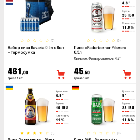
4.8
°
Горечь
23
IBU
Плотность
11.8
%
(0)
(0)
Набор пива Bavaria 0.5л х 6шт
Пиво «Paderborner Pilsner»
+ термосумка
0.5л
Светлое, Фильтрованное, 4.8°
461
45
,00
,50
грн за 1 шт
грн за 1 шт
Крепость
Крепость
4.9
°
5
°
Горечь
Горечь
10
IBU
23
IBU
Плотность
Плотность
11
%
11.8
%
(3)
(0)