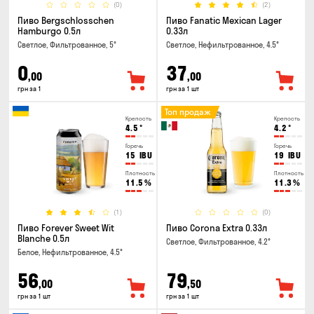
(0)
(2)
Пиво Bergschlosschen
Пиво Fanatic Mexican Lager
Hamburgo 0.5л
0.33л
Светлое, Фильтрованное, 5°
Светлое, Нефильтрованное, 4.5°
0
37
,00
,00
грн за 1
грн за 1 шт
Топ продаж
Крепость
Крепость
4.5
°
4.2
°
Горечь
Горечь
15
IBU
19
IBU
Плотность
Плотность
11.5
%
11.3
%
(1)
(0)
Пиво Forever Sweet Wit
Пиво Corona Extra 0.33л
Blanche 0.5л
Светлое, Фильтрованное, 4.2°
Белое, Нефильтрованное, 4.5°
56
79
,00
,50
грн за 1 шт
грн за 1 шт