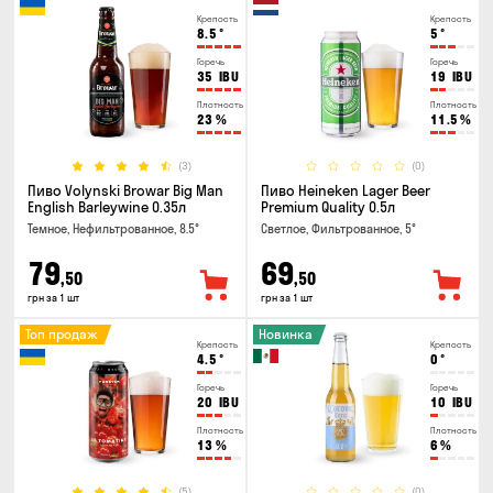
Крепость
Крепость
8.5
°
5
°
Горечь
Горечь
35
IBU
19
IBU
Плотность
Плотность
23
%
11.5
%
(3)
(0)
Пиво Volynski Browar Big Man
Пиво Heineken Lager Beer
English Barleywine 0.35л
Premium Quality 0.5л
Темное, Нефильтрованное, 8.5°
Светлое, Фильтрованное, 5°
79
69
,50
,50
грн за 1 шт
грн за 1 шт
Топ продаж
Новинка
Крепость
Крепость
4.5
°
0
°
Горечь
Горечь
20
IBU
10
IBU
Плотность
Плотность
13
%
6
%
(5)
(0)