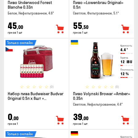
Пиво Underwood Forest
Пиво «Lowenbrau Original»
Blanche 0.33л
0.5л
Белое, Нефильтрованное, 4.6°
Светлое, Фильтрованное, 5.1°
45
55
,00
,50
грн за 1 шт
грн за 1 шт
Только онлайн
Крепость
4.4
°
Горечь
12
IBU
Плотность
12
%
(0)
(0)
Набор пива Budweiser Budvar
Пиво Volynski Browar «Amber»
Original 0.5л x 8шт +
0.35л
термосумка
Светлое, Нефильтрованное, 4.4°
0
39
,00
,00
грн за 1
грн за 1 шт
Только онлайн
Крепость