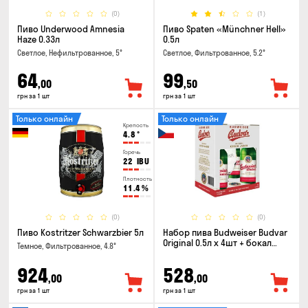
(0)
(1)
Пиво Underwood Amnesia
Пиво Spaten «Münchner Hell»
Haze 0.33л
0.5л
Светлое, Нефильтрованное, 5°
Светлое, Фильтрованное, 5.2°
64
99
,00
,50
грн за 1 шт
грн за 1 шт
Только онлайн
Только онлайн
Крепость
4.8
°
Горечь
22
IBU
Плотность
11.4
%
(0)
(0)
Пиво Kostritzer Schwarzbier 5л
Набор пива Budweiser Budvar
Original 0.5л х 4шт + бокал
Темное, Фильтрованное, 4.8°
0.33л
924
528
,00
,00
грн за 1 шт
грн за 1 шт