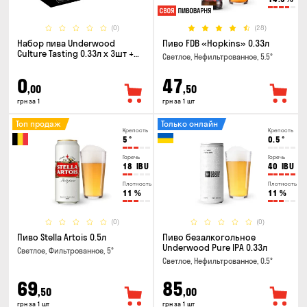
(0)
(28)
Набор пива Underwood
Пиво FDB «Hopkins» 0.33л
Culture Tasting 0.33л x 3шт +
Светлое, Нефильтрованное, 5.5°
бокал
0
47
,00
,50
грн за 1
грн за 1 шт
Топ продаж
Только онлайн
Крепость
Крепость
5
°
0.5
°
Горечь
Горечь
18
IBU
40
IBU
Плотность
Плотность
11
%
11
%
(0)
(0)
Пиво Stella Artois 0.5л
Пиво безалкогольное
Underwood Pure IPA 0.33л
Светлое, Фильтрованное, 5°
Светлое, Нефильтрованное, 0.5°
69
85
,50
,00
грн за 1 шт
грн за 1 шт