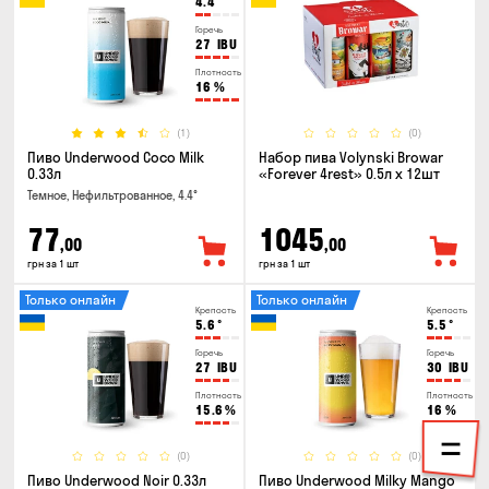
4.4
°
Горечь
27
IBU
Плотность
16
%
(1)
(0)
Пиво Underwood Coco Milk
Набор пива Volynski Browar
0.33л
«Forever 4rest» 0.5л х 12шт
Темное, Нефильтрованное, 4.4°
77
1045
,00
,00
грн за 1 шт
грн за 1 шт
Только онлайн
Только онлайн
Крепость
Крепость
5.6
°
5.5
°
Горечь
Горечь
27
IBU
30
IBU
Плотность
Плотность
15.6
%
16
%
(0)
(0)
Пиво Underwood Noir 0.33л
Пиво Underwood Milky Mango