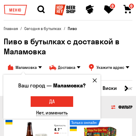
0
0
МЕНЮ
Главная
Сегодня в бутылках
Пиво
Пиво в бутылках с доставкой в
Маламовка
Маламовка
Доставка
Укажите адрес
Ваш город —
Маламовка?
Все товары
Пиво
Сидр
Вино
Виски
Кокт
ДА
ПИВО
ФИЛЬТР
Нет, изменить
Только онлайн
Крепость
4.7
°