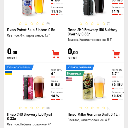
8
IBU
35
IBU
Плотность
Плотность
11.5
%
14
%
(0)
(0)
Пиво Pabst Blue Ribbon 0.5л
Пиво SHO Brewery ШО Sukhoy
Cherniy 0.33л
Светлое, Фильтрованное, 4.7°
Темное, Нефильтрованное, 5.5°
0
0
,00
,00
грн за 1
грн за 1
Только онлайн
Только онлайн
Крепость
Крепость
Новинка
4
°
4.7
°
Горечь
Горечь
5
IBU
10
IBU
Плотность
Плотность
14
%
10.5
%
(0)
(0)
Пиво SHO Brewery ШО Kysil
Пиво Miller Genuine Draft 0.48л
0.33л
Светлое, Фильтрованное, 4.7°
Светлое, Нефильтрованное, 4°