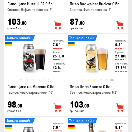
Пиво Ципа Hutsul IPA 0.5л
Пиво Budweiser Budvar 0.5л
Светлое, Нефильтрованное, 6°
Светлое, Фильтрованное, 5°
103
87
,00
,00
грн за 1 шт
грн за 1 шт
Только онлайн
Только онлайн
Крепость
Крепость
7.6
°
6.2
°
Горечь
Горечь
25
IBU
27
IBU
Плотность
Плотность
12
%
17.5
%
(0)
(0)
Пиво Ципа на Молоке 0.5л
Пиво Ципа Золота 0.5л
Темное, Нефильтрованное, 7.6°
Светлое, Нефильтрованное, 6.2°
98
103
,00
,00
грн за 1 шт
грн за 1 шт
Только онлайн
Только онлайн
Крепость
Крепость
7.9
°
5.1
°