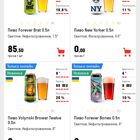
Плотность
Плотность
16.8
%
11
%
(0)
(0)
Пиво Forever Brat 0.5л
Пиво New Yorker 0.5л
Светлое, Нефильтрованное, 7.5°
Светлое, Фильтрованное, 4.5°
85
0
,50
,00
грн за 1 шт
грн за 1
Только онлайн
Только онлайн
Крепость
Крепость
Новинка
Новинка
8
°
4
°
Горечь
Горечь
60
IBU
8
IBU
Плотность
Плотность
20
%
10
%
(0)
(0)
Пиво Volynski Browar Twelve
Пиво Forever Bones 0.5л
0.5л
Светлое, Нефильтрованное, 4°
Светлое, Нефильтрованное, 8°