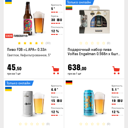
Только онлайн
Крепость
5
°
Горечь
30
IBU
Плотность
12
%
(30)
(0)
Пиво FDB «L.APA» 0.33л
Подарочный набор пива
Volfas Engelman 0.568л x 6шт +
Светлое, Нефильтрованное, 5°
бокал 0.568л
45
638
,50
,00
грн за 1 шт
грн за 1 шт
Только онлайн
Крепость
Крепость
4.6
°
5.1
°
Горечь
Горечь
15
IBU
19
IBU
Плотность
Плотность
12
%
12
%
(0)
(0)