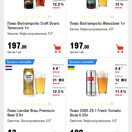
Плотность
Плотность
12.2
%
12
%
(0)
(0)
Пиво Bistrampolio Craft Dvaro
Пиво Bistrampolio Weissbier 1л
Tamsusis 1л
Белое, Нефильтрованное, 4.6°
Темное, Нефильтрованное, 5.5°
197
197
,00
,00
грн за 1 шт
грн за 1 шт
Только онлайн
Только онлайн
Крепость
Крепость
4.9
°
4.4
°
Горечь
Горечь
21
IBU
12
IBU
Плотность
Плотность
12.2
%
11.5
%
(0)
(0)
Пиво Lander Brau Premium
Пиво 2085-25.1 Fresh Tomato
Beer 0.5л
Goze 0.33л
Светлое, Фильтрованное, 4.9°
Светлое, Нефильтрованное, 4.4°