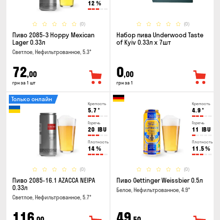
12
%
(0)
(0)
Пиво 2085-3 Hoppy Mexican
Набор пива Underwood Taste
Lager 0.33л
of Kyiv 0.33л x 7шт
Светлое, Нефильтрованное, 5.3°
72
0
,00
,00
грн за 1 шт
грн за 1
Только онлайн
Крепость
Крепость
5.7
°
4.9
°
Горечь
Горечь
20
IBU
11
IBU
Плотность
Плотность
14
%
11.5
%
(0)
(0)
Пиво 2085-16.1 AZACCA NEIPA
Пиво Oettinger Weissbier 0.5л
0.33л
Белое, Нефильтрованное, 4.9°
Светлое, Нефильтрованное, 5.7°
116
49
,00
,50