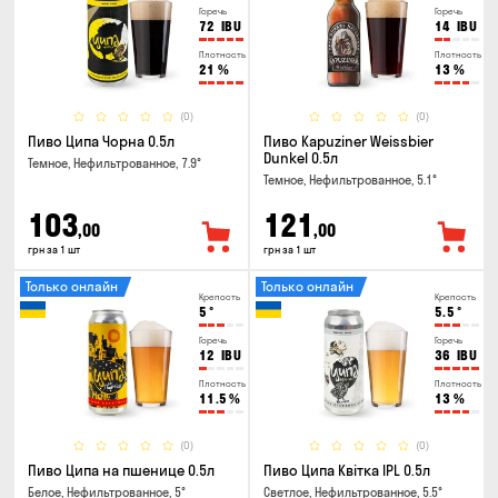
Горечь
Горечь
72
IBU
14
IBU
Плотность
Плотность
21
%
13
%
(0)
(0)
Пиво Ципа Чорна 0.5л
Пиво Kapuziner Weissbier
Dunkel 0.5л
Темное, Нефильтрованное, 7.9°
Темное, Нефильтрованное, 5.1°
103
121
,00
,00
грн за 1 шт
грн за 1 шт
Только онлайн
Только онлайн
Крепость
Крепость
5
°
5.5
°
Горечь
Горечь
12
IBU
36
IBU
Плотность
Плотность
11.5
%
13
%
(0)
(0)
Пиво Ципа на пшенице 0.5л
Пиво Ципа Квітка IPL 0.5л
Белое, Нефильтрованное, 5°
Светлое, Нефильтрованное, 5.5°