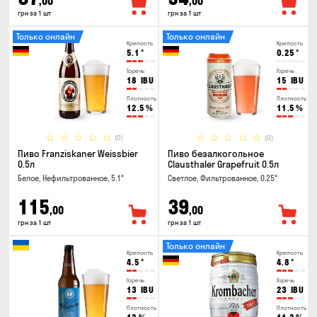
,00
,00
грн за 1 шт
грн за 1 шт
Только онлайн
Только онлайн
Крепость
Крепость
5.1
°
0.25
°
Горечь
Горечь
18
IBU
15
IBU
Плотность
Плотность
12.5
%
11.5
%
(0)
(0)
Пиво Franziskaner Weissbier
Пиво безалкогольное
0.5л
Clausthaler Grapefruit 0.5л
Белое, Нефильтрованное, 5.1°
Светлое, Фильтрованное, 0.25°
115
39
,00
,00
грн за 1 шт
грн за 1 шт
Только онлайн
Крепость
Крепость
4.5
°
4.8
°
Горечь
Горечь
13
IBU
23
IBU
Плотность
Плотность