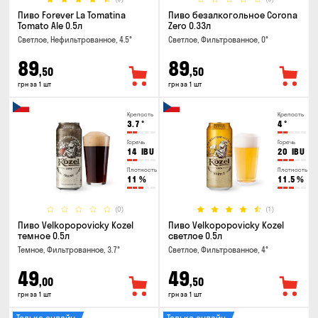
Пиво Forever La Tomatina
Пиво безалкогольное Corona
Tomato Ale 0.5л
Zero 0.33л
Светлое, Нефильтрованное, 4.5°
Светлое, Фильтрованное, 0°
89
89
,50
,50
грн за 1 шт
грн за 1 шт
Крепость
Крепость
3.7
°
4
°
Горечь
Горечь
14
IBU
20
IBU
Плотность
Плотность
11
%
11.5
%
(0)
(1)
Пиво Velkopopovicky Kozel
Пиво Velkopopovicky Kozel
темное 0.5л
светлое 0.5л
Темное, Фильтрованное, 3.7°
Светлое, Фильтрованное, 4°
49
49
,00
,50
грн за 1 шт
грн за 1 шт
Только онлайн
Только онлайн