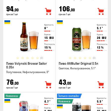
94
106
,00
,00
грн за 1 шт
грн за 1 шт
Крепость
Крепость
6
°
5.1
°
Горечь
Горечь
15
IBU
26
IBU
Плотность
Плотность
15
%
12
%
(0)
(0)
Пиво Volynski Browar Sailor
Пиво AltMuller Original 0.5л
0.35л
Светлое, Фильтрованное, 5.1°
Полутемное, Нефильтрованное, 6°
76
43
,00
,00
грн за 1 шт
грн за 1 шт
Новинка
Только онлайн
Крепость
Крепость
Новинка
4.7
°
5.5
°
Горечь
Горечь