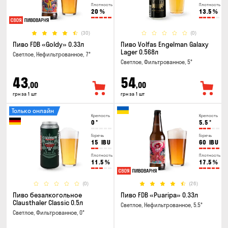
Плотность
Плотность
20
%
13.5
%
(30)
(0)
Пиво FDB «Goldy» 0.33л
Пиво Volfas Engelman Galaxy
Lager 0.568л
Светлое, Нефильтрованное, 7°
Светлое, Фильтрованное, 5°
43
54
,00
,00
грн за 1 шт
грн за 1 шт
Только онлайн
Крепость
Крепость
0
°
5.5
°
Горечь
Горечь
15
IBU
60
IBU
Плотность
Плотность
11.5
%
17.5
%
(0)
(26)
Пиво безалкогольное
Пиво FDB «Puaripa» 0.33л
Clausthaler Classic 0.5л
Светлое, Нефильтрованное, 5.5°
Светлое, Фильтрованное, 0°