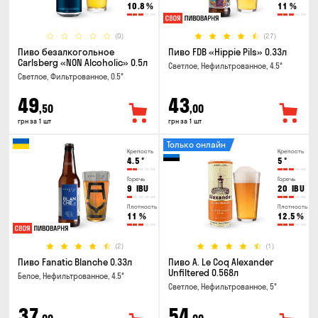
10.8
%
11
%
(0)
(27)
Пиво безалкогольное
Пиво FDB «Hippie Pils» 0.33л
Carlsberg «NON Alcoholic» 0.5л
Светлое, Нефильтрованное, 4.5°
Светлое, Фильтрованное, 0.5°
49
43
,50
,00
грн за 1 шт
грн за 1 шт
Только онлайн
Крепость
Крепость
4.5
°
5
°
Горечь
Горечь
9
IBU
20
IBU
Плотность
Плотность
11
%
12.5
%
(2)
(1)
Пиво Fanatic Blanche 0.33л
Пиво A. Le Coq Alexander
Unfiltered 0.568л
Белое, Нефильтрованное, 4.5°
Светлое, Нефильтрованное, 5°
37
54