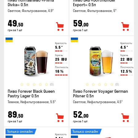
Пиво Полтавпиво «Pivna
Пиво DAB «Dortmunder
Divka» 0.5л
Export» 0.5л
Светлое, Фильтрованное, 4.9°
Светлое, Фильтрованное, 5°
49
59
,50
,00
грн за 1 шт
грн за 1 шт
Крепость
Крепость
5.5
°
4.5
°
Горечь
Горечь
25
IBU
22
IBU
Плотность
Плотность
16
%
12.5
%
(0)
(0)
Пиво Forever Black Queen
Пиво Forever Voyager German
Pastry Lager 0.5л
Pilsner 0.5л
Темное, Нефильтрованное, 5.5°
Светлое, Нефильтрованное, 4.5°
89
52
,50
,00
грн за 1 шт
грн за 1 шт
Только онлайн
Только онлайн
Крепость