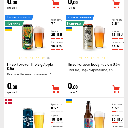
0
0
,00
,00
грн за 1
грн за 1
Только онлайн
Только онлайн
Крепость
Крепость
Новинка
Новинка
7
°
7.5
°
Горечь
Горечь
35
IBU
45
IBU
Плотность
Плотность
16.5
%
18
%
(0)
(0)
Пиво Forever The Big Apple
Пиво Forever Body Fusion 0.5л
0.5л
Светлое, Нефильтрованное, 7.5°
Светлое, Нефильтрованное, 7°
0
0
,00
,00
грн за 1
грн за 1
Крепость
Крепость
0.5
°
4.5
°
Горечь
Горечь
10
IBU
25
IBU
Плотность
Плотность