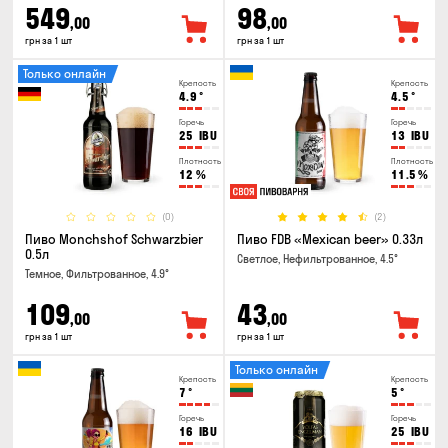
549
98
,00
,00
грн за 1 шт
грн за 1 шт
Только онлайн
Крепость
Крепость
4.9
°
4.5
°
Горечь
Горечь
25
IBU
13
IBU
Плотность
Плотность
12
%
11.5
%
(0)
(2)
Пиво Monchshof Schwarzbier
Пиво FDB «Mexican beer» 0.33л
0.5л
Светлое, Нефильтрованное, 4.5°
Темное, Фильтрованное, 4.9°
109
43
,00
,00
грн за 1 шт
грн за 1 шт
Только онлайн
Крепость
Крепость
7
°
5
°
Горечь
Горечь
16
IBU
25
IBU