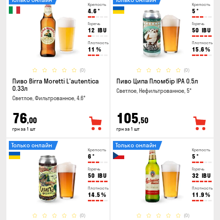
Крепость
Крепость
4.6
°
5
°
Горечь
Горечь
12
IBU
50
IBU
Плотность
Плотность
11
%
15.6
%
(0)
(0)
Пиво Birra Moretti L'autentica
Пиво Ципа Пломбір IPA 0.5л
0.33л
Светлое, Нефильтрованное, 5°
Светлое, Фильтрованное, 4.6°
76
105
,00
,50
грн за 1 шт
грн за 1 шт
Только онлайн
Только онлайн
Крепость
Крепость
6
°
5
°
Горечь
Горечь
50
IBU
32
IBU
Плотность
Плотность
14.5
%
11.9
%
(0)
(0)