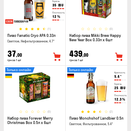
Горечь
35
IBU
Плотность
12
%
(1)
(0)
Пиво Fanatic Cryo APA 0.33л
Набор пива Mikki Brew Happy
New Year Box 0.33л x 6шт
Светлое, Нефильтрованное, 4.7°
37
439
,00
,00
грн за 1 шт
грн за 1 шт
Только онлайн
Только онлайн
Крепость
5.4
°
Горечь
25
IBU
Плотность
12.3
%
(0)
(2)
Набор пива Forever Merry
Пиво Monchshof Landbier 0.5л
Christmas Box 0.5л x 6шт
Светлое, Фильтрованное, 5.4°