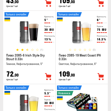
43
109
,00
,00
грн за 1 шт
грн за 1 шт
Только онлайн
Только онлайн
Крепость
Крепость
5
°
6
°
Горечь
Горечь
30
IBU
75
IBU
Плотность
Плотность
13
%
14.3
%
(1)
(0)
Пиво 2085-6 Irish Style Dry
Пиво 2085-19 West Coast IPA
Stout 0.33л
0.33л
Темное, Нефильтрованное, 5°
Светлое, Нефильтрованное, 6°
72
109
,00
,00
грн за 1 шт
грн за 1 шт
Только онлайн
Только онлайн
Крепость
Новинка
5.3
°
Горечь
30
IBU
Плотность