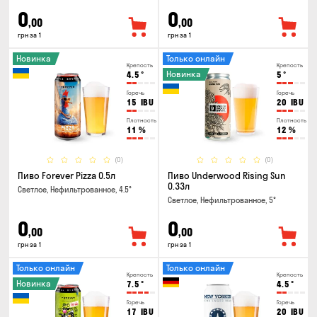
0
0
,00
,00
грн за 1
грн за 1
Новинка
Только онлайн
Крепость
Крепость
Новинка
4.5
°
5
°
Горечь
Горечь
15
IBU
20
IBU
Плотность
Плотность
11
%
12
%
(0)
(0)
Пиво Forever Pizza 0.5л
Пиво Underwood Rising Sun
0.33л
Светлое, Нефильтрованное, 4.5°
Светлое, Нефильтрованное, 5°
0
0
,00
,00
грн за 1
грн за 1
Только онлайн
Только онлайн
Крепость
Крепость
Новинка
7.5
°
4.5
°
Горечь
Горечь
17
IBU
20
IBU