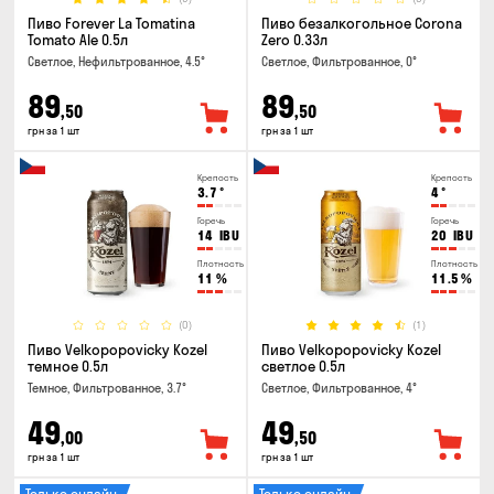
Пиво Forever La Tomatina
Пиво безалкогольное Corona
Tomato Ale 0.5л
Zero 0.33л
Светлое, Нефильтрованное, 4.5°
Светлое, Фильтрованное, 0°
89
89
,50
,50
грн за 1 шт
грн за 1 шт
Крепость
Крепость
3.7
°
4
°
Горечь
Горечь
14
IBU
20
IBU
Плотность
Плотность
11
%
11.5
%
(0)
(1)
Пиво Velkopopovicky Kozel
Пиво Velkopopovicky Kozel
темное 0.5л
светлое 0.5л
Темное, Фильтрованное, 3.7°
Светлое, Фильтрованное, 4°
49
49
,00
,50
грн за 1 шт
грн за 1 шт
Только онлайн
Только онлайн