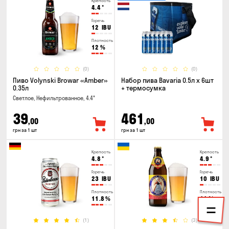
Крепость
4.4
°
Горечь
12
IBU
Плотность
12
%
(0)
(0)
Пиво Volynski Browar «Amber»
Набор пива Bavaria 0.5л х 6шт
0.35л
+ термосумка
Светлое, Нефильтрованное, 4.4°
39
461
,00
,00
грн за 1 шт
грн за 1 шт
Крепость
Крепость
4.8
°
4.9
°
Горечь
Горечь
23
IBU
10
IBU
Плотность
Плотность
11.8
%
11
%
(1)
(3)