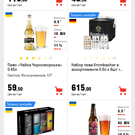
грн за 1 шт
грн за 1 шт
Только онлайн
Крепость
4.5
°
Горечь
10
IBU
Плотность
11
%
(1)
(0)
Пиво «Чайка Чорноморська»
Набор пива Krombacher в
0.45л
ассортименте 0.5л х 6шт +
термосумка
Светлое, Фильтрованное, 4.5°
59
615
,50
,00
грн за 1 шт
грн за 1 шт
Только онлайн
Крепость
5.5
°
Горечь
42
IBU
Плотность
14.5
%