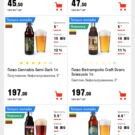
45
47
,50
,50
грн за 1 шт
грн за 1 шт
Только онлайн
Только онлайн
Крепость
Крепость
Новинка
5
°
5
°
Горечь
Горечь
15
IBU
14
IBU
Плотность
Плотность
12
%
11
%
(3)
(0)
Пиво Cannabis Semi-Dark 1л
Пиво Bistrampolio Craft Dvaro
Sviesusis 1л
Полутемное, Нефильтрованное, 5°
Светлое, Нефильтрованное, 5°
197
197
,00
,00
грн за 1 шт
грн за 1 шт
Только онлайн
Только онлайн
Крепость
Крепость
Новинка
5.5
°
4.6
°
Горечь
Горечь
16
IBU
12
IBU