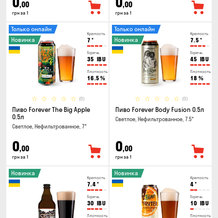
0
0
,00
,00
грн за 1
грн за 1
Только онлайн
Только онлайн
Крепость
Крепость
Новинка
Новинка
7
°
7.5
°
Горечь
Горечь
35
IBU
45
IBU
Плотность
Плотность
16.5
%
18
%
(0)
(0)
Пиво Forever The Big Apple
Пиво Forever Body Fusion 0.5л
0.5л
Светлое, Нефильтрованное, 7.5°
Светлое, Нефильтрованное, 7°
0
0
,00
,00
грн за 1
грн за 1
Новинка
Новинка
Крепость
Крепость
7.4
°
4
°
Горечь
Горечь
30
IBU
10
IBU
Плотность
Плотность