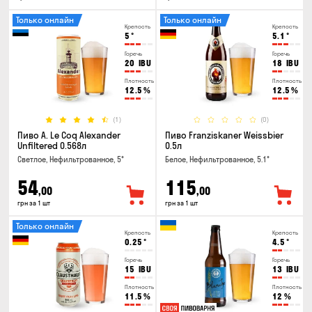
Только онлайн
Только онлайн
Крепость
Крепость
5
°
5.1
°
Горечь
Горечь
20
IBU
18
IBU
Плотность
Плотность
12.5
%
12.5
%
(1)
(0)
Пиво A. Le Coq Alexander
Пиво Franziskaner Weissbier
Unfiltered 0.568л
0.5л
Светлое, Нефильтрованное, 5°
Белое, Нефильтрованное, 5.1°
54
115
,00
,00
грн за 1 шт
грн за 1 шт
Только онлайн
Крепость
Крепость
0.25
°
4.5
°
Горечь
Горечь
15
IBU
13
IBU
Плотность
Плотность
11.5
%
12
%