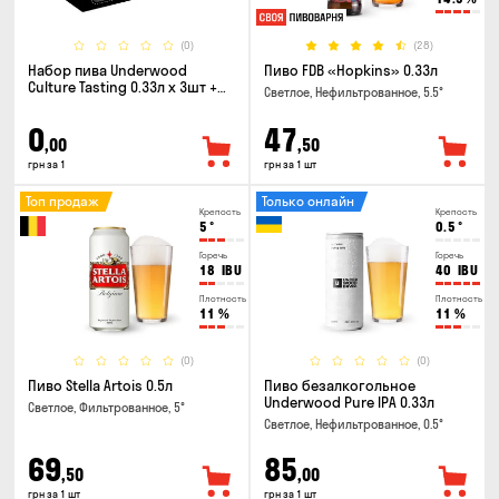
(0)
(28)
Набор пива Underwood
Пиво FDB «Hopkins» 0.33л
Culture Tasting 0.33л x 3шт +
Светлое, Нефильтрованное, 5.5°
бокал
0
47
,00
,50
грн за 1
грн за 1 шт
Топ продаж
Только онлайн
Крепость
Крепость
5
°
0.5
°
Горечь
Горечь
18
IBU
40
IBU
Плотность
Плотность
11
%
11
%
(0)
(0)
Пиво Stella Artois 0.5л
Пиво безалкогольное
Underwood Pure IPA 0.33л
Светлое, Фильтрованное, 5°
Светлое, Нефильтрованное, 0.5°
69
85
,50
,00
грн за 1 шт
грн за 1 шт