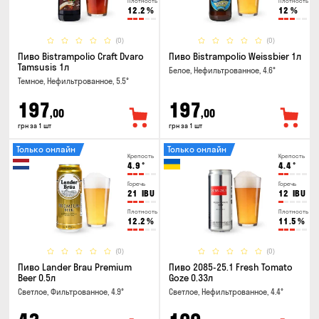
Плотность
Плотность
12.2
%
12
%
(0)
(0)
Пиво Bistrampolio Craft Dvaro
Пиво Bistrampolio Weissbier 1л
Tamsusis 1л
Белое, Нефильтрованное, 4.6°
Темное, Нефильтрованное, 5.5°
197
197
,00
,00
грн за 1 шт
грн за 1 шт
Только онлайн
Только онлайн
Крепость
Крепость
4.9
°
4.4
°
Горечь
Горечь
21
IBU
12
IBU
Плотность
Плотность
12.2
%
11.5
%
(0)
(0)
Пиво Lander Brau Premium
Пиво 2085-25.1 Fresh Tomato
Beer 0.5л
Goze 0.33л
Светлое, Фильтрованное, 4.9°
Светлое, Нефильтрованное, 4.4°