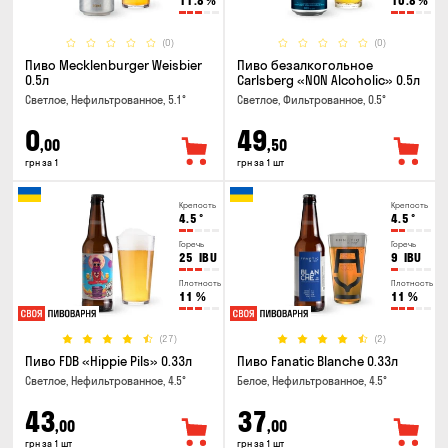
11.8
%
10.8
%
(0)
(0)
Пиво Mecklenburger Weisbier
Пиво безалкогольное
0.5л
Carlsberg «NON Alcoholic» 0.5л
Светлое, Нефильтрованное, 5.1°
Светлое, Фильтрованное, 0.5°
0
49
,00
,50
грн за 1
грн за 1 шт
Крепость
Крепость
4.5
°
4.5
°
Горечь
Горечь
25
IBU
9
IBU
Плотность
Плотность
11
%
11
%
(27)
(2)
Пиво FDB «Hippie Pils» 0.33л
Пиво Fanatic Blanche 0.33л
Светлое, Нефильтрованное, 4.5°
Белое, Нефильтрованное, 4.5°
43
37
,00
,00
грн за 1 шт
грн за 1 шт