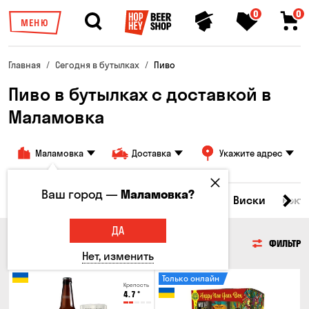
0
0
МЕНЮ
Главная
Сегодня в бутылках
Пиво
Пиво в бутылках с доставкой в
Маламовка
Маламовка
Доставка
Укажите адрес
Ваш город —
Маламовка?
Все товары
Пиво
Сидр
Вино
Виски
Кокт
ДА
ПИВО
ФИЛЬТР
Нет, изменить
Только онлайн
Крепость
4.7
°