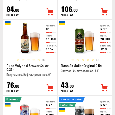
94
106
,00
,00
грн за 1 шт
грн за 1 шт
Крепость
Крепость
6
°
5.1
°
Горечь
Горечь
15
IBU
26
IBU
Плотность
Плотность
15
%
12
%
(0)
(0)
Пиво Volynski Browar Sailor
Пиво AltMuller Original 0.5л
0.35л
Светлое, Фильтрованное, 5.1°
Полутемное, Нефильтрованное, 6°
76
43
,00
,00
грн за 1 шт
грн за 1 шт
Новинка
Только онлайн
Крепость
Крепость
Новинка
4.7
°
5.5
°
Горечь
Горечь