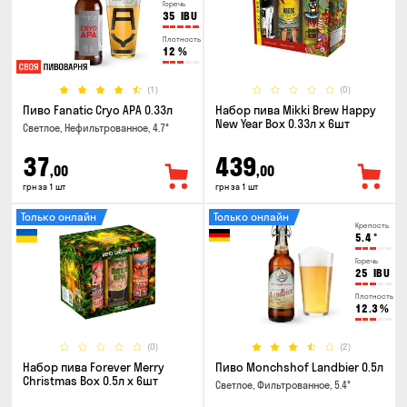
Горечь
35
IBU
Плотность
12
%
(1)
(0)
Пиво Fanatic Cryo APA 0.33л
Набор пива Mikki Brew Happy
New Year Box 0.33л x 6шт
Светлое, Нефильтрованное, 4.7°
37
439
,00
,00
грн за 1 шт
грн за 1 шт
Только онлайн
Только онлайн
Крепость
5.4
°
Горечь
25
IBU
Плотность
12.3
%
(0)
(2)
Набор пива Forever Merry
Пиво Monchshof Landbier 0.5л
Christmas Box 0.5л x 6шт
Светлое, Фильтрованное, 5.4°