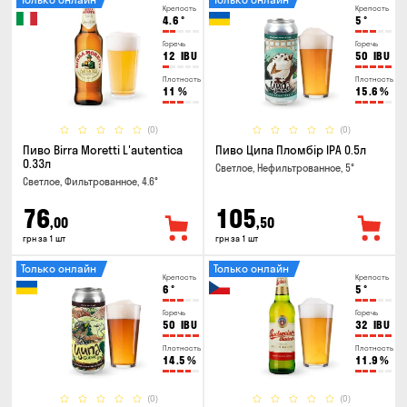
Крепость
Крепость
4.6
°
5
°
Горечь
Горечь
12
IBU
50
IBU
Плотность
Плотность
11
%
15.6
%
(0)
(0)
Пиво Birra Moretti L'autentica
Пиво Ципа Пломбір IPA 0.5л
0.33л
Светлое, Нефильтрованное, 5°
Светлое, Фильтрованное, 4.6°
76
105
,00
,50
грн за 1 шт
грн за 1 шт
Только онлайн
Только онлайн
Крепость
Крепость
6
°
5
°
Горечь
Горечь
50
IBU
32
IBU
Плотность
Плотность
14.5
%
11.9
%
(0)
(0)