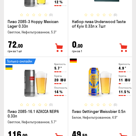
12
%
(0)
(0)
Пиво 2085-3 Hoppy Mexican
Набор пива Underwood Taste
Lager 0.33л
of Kyiv 0.33л x 7шт
Светлое, Нефильтрованное, 5.3°
72
0
,00
,00
грн за 1 шт
грн за 1
Только онлайн
Крепость
Крепость
5.7
°
4.9
°
Горечь
Горечь
20
IBU
11
IBU
Плотность
Плотность
14
%
11.5
%
(0)
(0)
Пиво 2085-16.1 AZACCA NEIPA
Пиво Oettinger Weissbier 0.5л
0.33л
Белое, Нефильтрованное, 4.9°
Светлое, Нефильтрованное, 5.7°
116
49
,00
,50