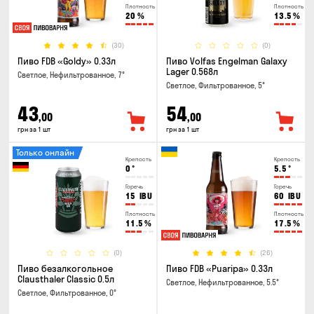
Плотность
Плотность
20
%
13.5
%
(30)
(0)
Пиво FDB «Goldy» 0.33л
Пиво Volfas Engelman Galaxy
Lager 0.568л
Светлое, Нефильтрованное, 7°
Светлое, Фильтрованное, 5°
43
54
,00
,00
грн за 1 шт
грн за 1 шт
Только онлайн
Крепость
Крепость
0
°
5.5
°
Горечь
Горечь
15
IBU
60
IBU
Плотность
Плотность
11.5
%
17.5
%
(0)
(26)
Пиво безалкогольное
Пиво FDB «Puaripa» 0.33л
Clausthaler Classic 0.5л
Светлое, Нефильтрованное, 5.5°
Светлое, Фильтрованное, 0°