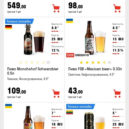
549
98
,00
,00
грн за 1 шт
грн за 1 шт
Только онлайн
Крепость
Крепость
4.9
°
4.5
°
Горечь
Горечь
25
IBU
13
IBU
Плотность
Плотность
12
%
11.5
%
(0)
(2)
Пиво Monchshof Schwarzbier
Пиво FDB «Mexican beer» 0.33л
0.5л
Светлое, Нефильтрованное, 4.5°
Темное, Фильтрованное, 4.9°
109
43
,00
,00
грн за 1 шт
грн за 1 шт
Только онлайн
Крепость
Крепость
7
°
5
°
Горечь
Горечь
16
IBU
25
IBU