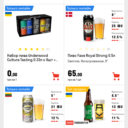
Только онлайн
Только онлайн
Крепость
8
°
Горечь
25
IBU
Плотность
12.5
%
(1)
(0)
Набор пива Underwood
Пиво Faxe Royal Strong 0.5л
Culture Tasting 0.33л x 9шт +
Светлое, Фильтрованное, 8°
бокал
0
65
,00
,00
грн за 1
грн за 1 шт
Только онлайн
Топ продаж
Крепость
Крепость
5
°
4.5
°
Горечь
Горечь
21
IBU
13
IBU
Плотность
Плотность
12
%
11
%