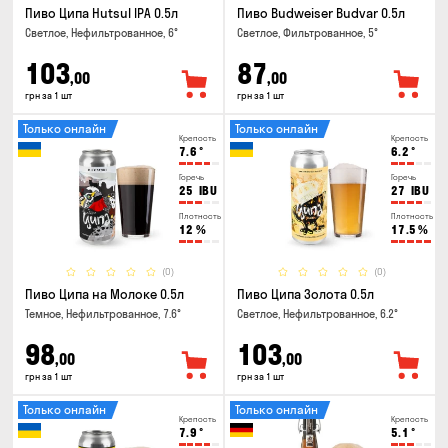
Пиво Ципа Hutsul IPA 0.5л
Пиво Budweiser Budvar 0.5л
Светлое, Нефильтрованное, 6°
Светлое, Фильтрованное, 5°
103
87
,00
,00
грн за 1 шт
грн за 1 шт
Только онлайн
Только онлайн
Крепость
Крепость
7.6
°
6.2
°
Горечь
Горечь
25
IBU
27
IBU
Плотность
Плотность
12
%
17.5
%
(0)
(0)
Пиво Ципа на Молоке 0.5л
Пиво Ципа Золота 0.5л
Темное, Нефильтрованное, 7.6°
Светлое, Нефильтрованное, 6.2°
98
103
,00
,00
грн за 1 шт
грн за 1 шт
Только онлайн
Только онлайн
Крепость
Крепость
7.9
°
5.1
°