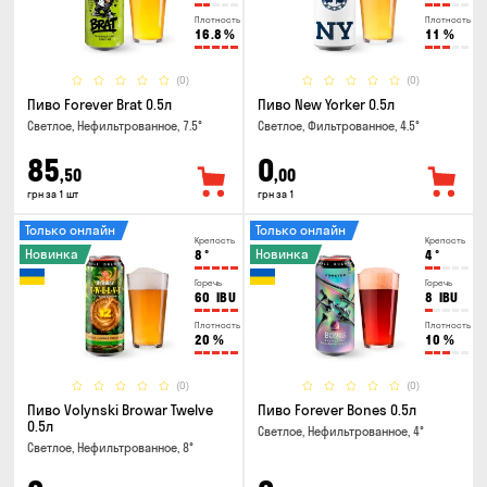
Плотность
Плотность
16.8
%
11
%
(0)
(0)
Пиво Forever Brat 0.5л
Пиво New Yorker 0.5л
Светлое, Нефильтрованное, 7.5°
Светлое, Фильтрованное, 4.5°
85
0
,50
,00
грн за 1 шт
грн за 1
Только онлайн
Только онлайн
Крепость
Крепость
Новинка
Новинка
8
°
4
°
Горечь
Горечь
60
IBU
8
IBU
Плотность
Плотность
20
%
10
%
(0)
(0)
Пиво Volynski Browar Twelve
Пиво Forever Bones 0.5л
0.5л
Светлое, Нефильтрованное, 4°
Светлое, Нефильтрованное, 8°