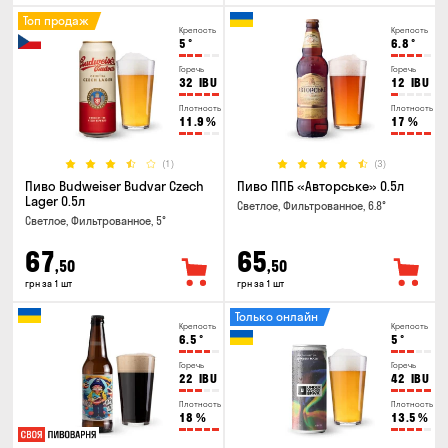
Топ продаж
Крепость
Крепость
5
°
6.8
°
Горечь
Горечь
32
IBU
12
IBU
Плотность
Плотность
11.9
%
17
%
(1)
(3)
Пиво Budweiser Budvar Czech
Пиво ППБ «Авторське» 0.5л
Lager 0.5л
Светлое, Фильтрованное, 6.8°
Светлое, Фильтрованное, 5°
67
65
,50
,50
грн за 1 шт
грн за 1 шт
Только онлайн
Крепость
Крепость
6.5
°
5
°
Горечь
Горечь
22
IBU
42
IBU
Плотность
Плотность
18
%
13.5
%