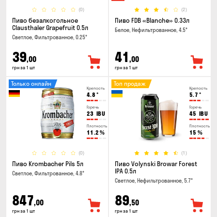
(0)
(2)
Пиво безалкогольное
Пиво FDB «Blanche» 0.33л
Clausthaler Grapefruit 0.5л
Белое, Нефильтрованное, 4.5°
Светлое, Фильтрованное, 0.25°
39
41
,00
,00
грн за 1 шт
грн за 1 шт
Только онлайн
Топ продаж
Крепость
Крепость
4.8
°
5.7
°
Горечь
Горечь
23
IBU
45
IBU
Плотность
Плотность
11.2
%
15
%
(0)
(1)
Пиво Krombacher Pils 5л
Пиво Volynski Browar Forest
IPA 0.5л
Светлое, Фильтрованное, 4.8°
Светлое, Нефильтрованное, 5.7°
847
89
,00
,50
грн за 1 шт
грн за 1 шт