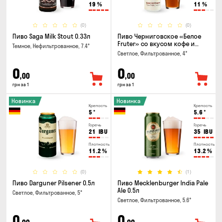
19
%
11
%
(0)
(0)
Пиво Saga Milk Stout 0.33л
Пиво Черниговское «Белое
Fruter» со вкусом кофе и
Темное, Нефильтрованное, 7.4°
апельсина 0.5 л
Светлое, Фильтрованное, 4°
0
0
,00
,00
грн за 1
грн за 1
Новинка
Новинка
Крепость
Крепость
5
°
5.6
°
Горечь
Горечь
21
IBU
35
IBU
Плотность
Плотность
11.2
%
13.2
%
(0)
(1)
Пиво Darguner Pilsener 0.5л
Пиво Mecklenburger India Pale
Ale 0.5л
Светлое, Фильтрованное, 5°
Светлое, Фильтрованное, 5.6°
0
0