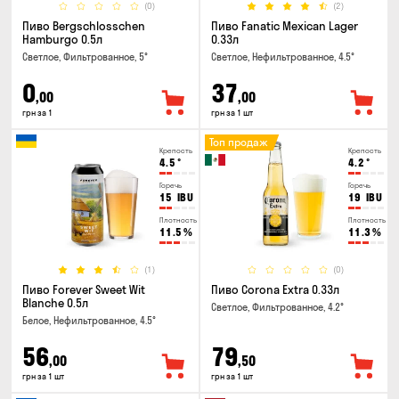
(0)
(2)
Пиво Bergschlosschen
Пиво Fanatic Mexican Lager
Hamburgo 0.5л
0.33л
Светлое, Фильтрованное, 5°
Светлое, Нефильтрованное, 4.5°
0
37
,00
,00
грн за 1
грн за 1 шт
Топ продаж
Крепость
Крепость
4.5
°
4.2
°
Горечь
Горечь
15
IBU
19
IBU
Плотность
Плотность
11.5
%
11.3
%
(1)
(0)
Пиво Forever Sweet Wit
Пиво Corona Extra 0.33л
Blanche 0.5л
Светлое, Фильтрованное, 4.2°
Белое, Нефильтрованное, 4.5°
56
79
,00
,50
грн за 1 шт
грн за 1 шт