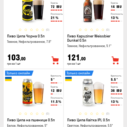
Горечь
Горечь
72
IBU
14
IBU
Плотность
Плотность
21
%
13
%
(0)
(0)
Пиво Ципа Чорна 0.5л
Пиво Kapuziner Weissbier
Dunkel 0.5л
Темное, Нефильтрованное, 7.9°
Темное, Нефильтрованное, 5.1°
103
121
,00
,00
грн за 1 шт
грн за 1 шт
Только онлайн
Только онлайн
Крепость
Крепость
5
°
5.5
°
Горечь
Горечь
12
IBU
36
IBU
Плотность
Плотность
11.5
%
13
%
(0)
(0)
Пиво Ципа на пшенице 0.5л
Пиво Ципа Квітка IPL 0.5л
Белое, Нефильтрованное, 5°
Светлое, Нефильтрованное, 5.5°