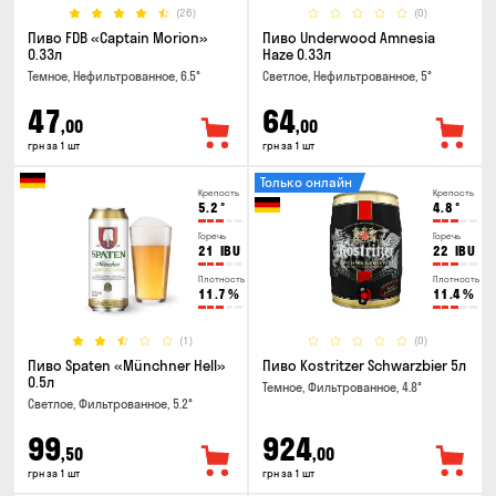
(26)
(0)
Пиво FDB «Captain Morion»
Пиво Underwood Amnesia
0.33л
Haze 0.33л
Темное, Нефильтрованное, 6.5°
Светлое, Нефильтрованное, 5°
47
64
,00
,00
грн за 1 шт
грн за 1 шт
Только онлайн
Крепость
Крепость
5.2
°
4.8
°
Горечь
Горечь
21
IBU
22
IBU
Плотность
Плотность
11.7
%
11.4
%
(1)
(0)
Пиво Spaten «Münchner Hell»
Пиво Kostritzer Schwarzbier 5л
0.5л
Темное, Фильтрованное, 4.8°
Светлое, Фильтрованное, 5.2°
99
924
,50
,00
грн за 1 шт
грн за 1 шт