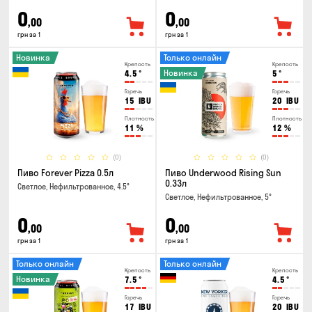
0
0
,00
,00
грн за 1
грн за 1
Новинка
Только онлайн
Крепость
Крепость
Новинка
4.5
°
5
°
Горечь
Горечь
15
IBU
20
IBU
Плотность
Плотность
11
%
12
%
(0)
(0)
Пиво Forever Pizza 0.5л
Пиво Underwood Rising Sun
0.33л
Светлое, Нефильтрованное, 4.5°
Светлое, Нефильтрованное, 5°
0
0
,00
,00
грн за 1
грн за 1
Только онлайн
Только онлайн
Крепость
Крепость
Новинка
7.5
°
4.5
°
Горечь
Горечь
17
IBU
20
IBU