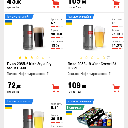
43
109
,00
,00
грн за 1 шт
грн за 1 шт
Только онлайн
Только онлайн
Крепость
Крепость
5
°
6
°
Горечь
Горечь
30
IBU
75
IBU
Плотность
Плотность
13
%
14.3
%
(1)
(0)
Пиво 2085-6 Irish Style Dry
Пиво 2085-19 West Coast IPA
Stout 0.33л
0.33л
Темное, Нефильтрованное, 5°
Светлое, Нефильтрованное, 6°
72
109
,00
,00
грн за 1 шт
грн за 1 шт
Только онлайн
Только онлайн
Крепость
Новинка
5.3
°
Горечь
30
IBU
Плотность