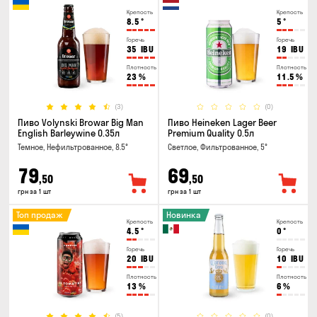
Крепость
Крепость
8.5
°
5
°
Горечь
Горечь
35
IBU
19
IBU
Плотность
Плотность
23
%
11.5
%
(3)
(0)
Пиво Volynski Browar Big Man
Пиво Heineken Lager Beer
English Barleywine 0.35л
Premium Quality 0.5л
Темное, Нефильтрованное, 8.5°
Светлое, Фильтрованное, 5°
79
69
,50
,50
грн за 1 шт
грн за 1 шт
Топ продаж
Новинка
Крепость
Крепость
4.5
°
0
°
Горечь
Горечь
20
IBU
10
IBU
Плотность
Плотность
13
%
6
%
(5)
(0)