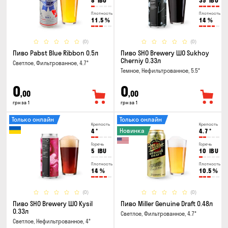
8
IBU
35
IBU
Плотность
Плотность
11.5
%
14
%
(0)
(0)
Пиво Pabst Blue Ribbon 0.5л
Пиво SHO Brewery ШО Sukhoy
Cherniy 0.33л
Светлое, Фильтрованное, 4.7°
Темное, Нефильтрованное, 5.5°
0
0
,00
,00
грн за 1
грн за 1
Только онлайн
Только онлайн
Крепость
Крепость
Новинка
4
°
4.7
°
Горечь
Горечь
5
IBU
10
IBU
Плотность
Плотность
14
%
10.5
%
(0)
(0)
Пиво SHO Brewery ШО Kysil
Пиво Miller Genuine Draft 0.48л
0.33л
Светлое, Фильтрованное, 4.7°
Светлое, Нефильтрованное, 4°