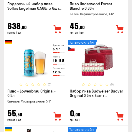
Подарочный набор пива
Пиво Underwood Forest
Volfas Engelman 0.568л x 6шт +
Blanche 0.33л
бокал 0.568л
Белое, Нефильтрованное, 4.6°
638
45
,00
,00
грн за 1 шт
грн за 1 шт
Только онлайн
Крепость
5.1
°
Горечь
19
IBU
Плотность
12
%
(0)
(0)
Пиво «Lowenbrau Original»
Набор пива Budweiser Budvar
0.5л
Original 0.5л x 8шт +
термосумка
Светлое, Фильтрованное, 5.1°
55
0
,50
,00
грн за 1 шт
грн за 1
Только онлайн