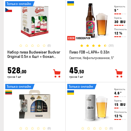
Только онлайн
Крепость
5
°
Горечь
30
IBU
Плотность
12
%
(0)
(30)
Набор пива Budweiser Budvar
Пиво FDB «L.APA» 0.33л
Original 0.5л х 4шт + бокал
Светлое, Нефильтрованное, 5°
0.33л
528
45
,00
,50
грн за 1 шт
грн за 1 шт
Только онлайн
Только онлайн
Крепость
4.6
°
Горечь
15
IBU
Плотность
12
%
(0)
(0)