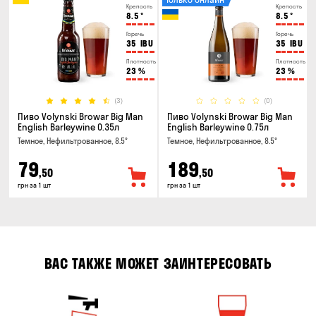
Крепость
Крепость
8.5
°
8.5
°
Горечь
Горечь
35
IBU
35
IBU
Плотность
Плотность
23
%
23
%
(3)
(0)
Пиво Volynski Browar Big Man
Пиво Volynski Browar Big Man
English Barleywine 0.35л
English Barleywine 0.75л
Темное, Нефильтрованное, 8.5°
Темное, Нефильтрованное, 8.5°
79
189
,50
,50
грн за 1 шт
грн за 1 шт
ВАС ТАКЖЕ МОЖЕТ ЗАИНТЕРЕСОВАТЬ