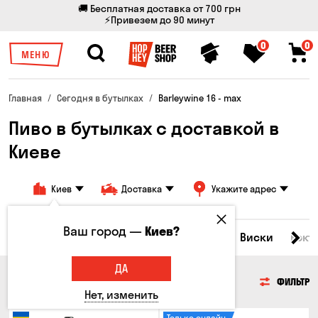
🚚 Бесплатная доставка от 700 грн
⚡Привезем до 90 минут
0
0
МЕНЮ
Главная
Сегодня в бутылках
Barleywine 16 - max
Пиво в бутылках с доставкой в
Киеве
Киев
Доставка
Укажите адрес
Ваш город —
Киев?
Все товары
Пиво
Сидр
Вино
Виски
Кокт
ДА
ПИВО
ФИЛЬТР
Нет, изменить
Только онлайн