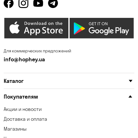
Запорожье
Ирпень
Калиновка
Каменные Потоки
Каменское
Катериновка
Клинцы
Княжичи
Для коммерческих предложений
Корсунцы
Котовка
info@hophey.ua
Красноселка
Кременчуг
Каталог
Кривой Рог
Кропивницкий
Крюковщина
Кулеши
Покупателям
Кушугум
Лески
Акции и новости
Доставка и оплата
Лесники
Маламовка
Магазины
Малая Кохновка
Матвеевка