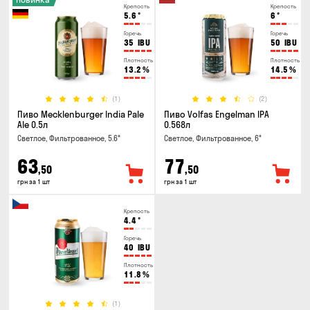
Крепость
Крепость
5.6
°
6
°
Горечь
Горечь
35
IBU
50
IBU
Плотность
Плотность
13.2
%
14.5
%
(1)
(2)
Пиво Mecklenburger India Pale
Пиво Volfas Engelman IPA
Ale 0.5л
0.568л
Светлое, Фильтрованное, 5.6°
Светлое, Фильтрованное, 6°
63
77
,50
,50
грн за 1 шт
грн за 1 шт
Крепость
4.4
°
Горечь
40
IBU
Плотность
11.8
%
(1)