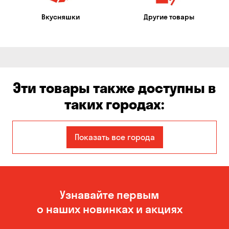
Вкусняшки
Другие товары
Эти товары также доступны в
таких городах:
Авангард
Александровка
Показать все города
Бабурка
Балабино
Белая Церковь
Белогородка
Узнавайте первым
Бережинка
Борисполь
о наших новинках и акциях
Боярка
Бровары