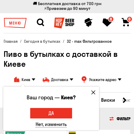
🚚 Бесплатная доставка от 700 грн
⚡Привезем до 90 минут
0
0
МЕНЮ
Главная
Сегодня в бутылках
32 - max Фильтрованное
Пиво в бутылках с доставкой в
Киеве
Киев
Доставка
Укажите адрес
Ваш город —
Киев?
Все товары
Пиво
Сидр
Вино
Виски
Кокт
ДА
ПИВО
ФИЛЬТР
Нет, изменить
Новинка