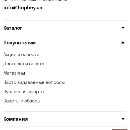
Калиновка
Каменные Потоки
info@hophey.ua
Каменское
Карнауховка
Каталог
Катериновка
Келеберда
Клинцы
Княжичи
Покупателям
Корсунцы
Котовка
Акции и новости
Доставка и оплата
Коцюбинское
Кошары
Магазины
Красноселка
Кременчуг
Часто задаваемые вопросы
Кривой Рог
Кривуши
Публичная оферта
Советы и обзоры
Кропивницкий
Крюковщина
Кулеши
Кушугум
Компания
Лески
Лесники