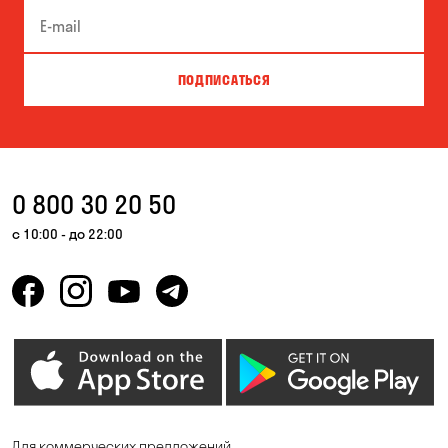
Буча
Великая Северинка
Вита-Почтовая
Вишневое
ПОДПИСАТЬСЯ
Власовка
Вольная Терешковка
Вольное
Ворзель
Вышгород
Гатное
0 800 30 20 50
Гнедин
Гора
с 10:00 - до 22:00
Горбаневка
Горенка
Горишние Плавни
Гостомель
Дмитровка
Днепр
Елизаветовка
Зазимье
Запорожье
Ирпень
Для коммерческих предложений