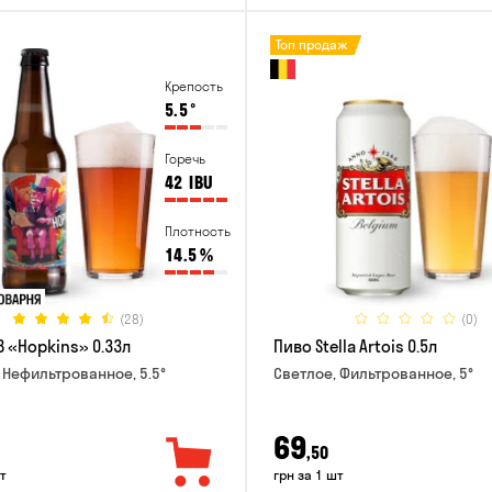
Топ продаж
Крепость
5.5
°
Горечь
42
IBU
Плотность
14.5
%
(28)
(0)
B «Hopkins» 0.33л
Пиво Stella Artois 0.5л
 Нефильтрованное, 5.5°
Светлое, Фильтрованное, 5°
69
,50
т
грн за 1 шт