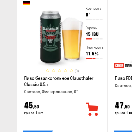
Крепость
0
°
Горечь
15
IBU
Плотность
11.5
%
(0)
Пиво безалкогольное Clausthaler
Пиво FDB
Classic 0.5л
Светлое,
Светлое, Фильтрованное, 0°
45
47
,50
,50
грн за 1 шт
грн за 1 ш