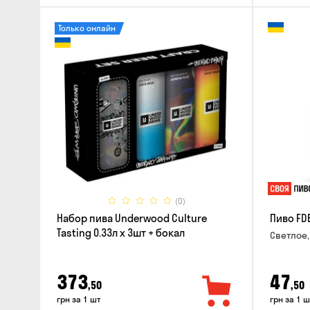
Только онлайн
(0)
Набор пива Underwood Culture
Пиво FD
Tasting 0.33л x 3шт + бокал
Светлое,
373
47
,50
,50
грн за 1 шт
грн за 1 ш