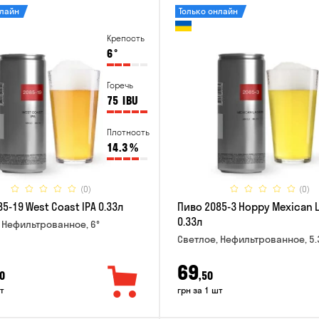
нлайн
Только онлайн
Крепость
6
°
Горечь
75
IBU
Плотность
14.3
%
(0)
(0)
5-19 West Coast IPA 0.33л
Пиво 2085-3 Hoppy Mexican 
0.33л
 Нефильтрованное, 6°
Светлое, Нефильтрованное, 5.
69
0
,50
т
грн за 1 шт