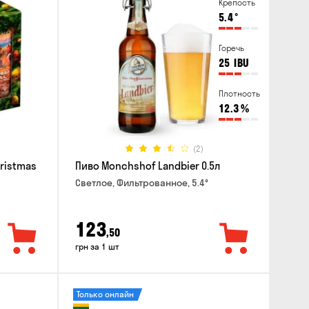
Крепость
5.4
°
Горечь
25
IBU
Плотность
12.3
%
(2)
hristmas
Пиво Monchshof Landbier 0.5л
Светлое, Фильтрованное, 5.4°
123
,50
грн за 1 шт
Только онлайн