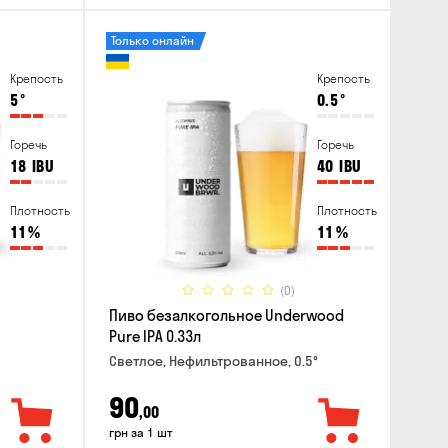
Только онлайн
Крепость
Крепость
5
°
0.5
°
Горечь
Горечь
18
IBU
40
IBU
Плотность
Плотность
11
%
11
%
(0)
Пиво безалкогольное Underwood
Pure IPA 0.33л
Светлое, Нефильтрованное, 0.5°
90
,00
грн за 1 шт