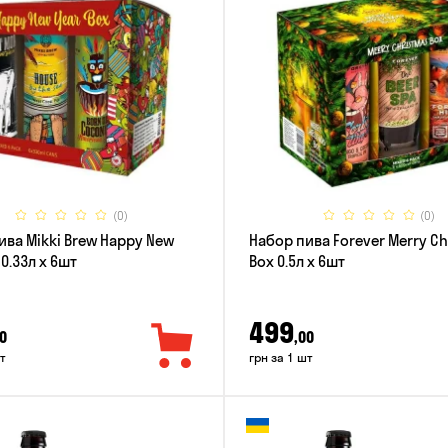
(0)
(0)
ива Mikki Brew Happy New
Набор пива Forever Merry C
 0.33л x 6шт
Box 0.5л x 6шт
499
0
,00
т
грн за 1 шт