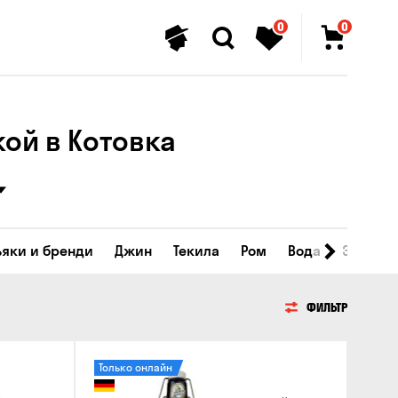
0
0
й в ​​Котовка
ьяки и бренди
Джин
Текила
Ром
Вода
Энергет
ФИЛЬТР
Только онлайн