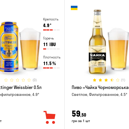
Крепость
4.9
°
Горечь
11
IBU
Плотность
11.5
%
(0)
(1)
tinger Weissbier 0.5л
Пиво «Чайка Чорноморська»
ефильтрованное, 4.9°
Светлое, Фильтрованное, 4.5°
59
,50
т
грн за 1 шт