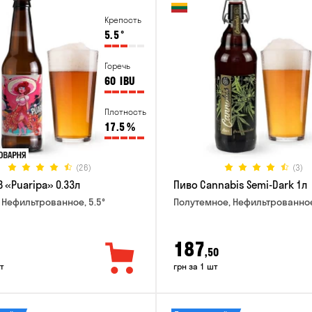
Крепость
5.5
°
Горечь
60
IBU
Плотность
17.5
%
(26)
(3)
 «Puaripa» 0.33л
Пиво Cannabis Semi-Dark 1л
 Нефильтрованное, 5.5°
Полутемное, Нефильтрованное
187
,50
т
грн за 1 шт