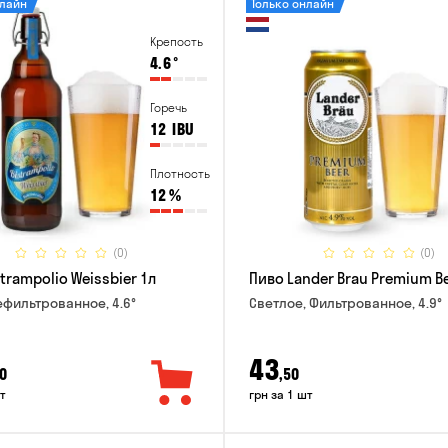
нлайн
Только онлайн
Крепость
4.6
°
Горечь
12
IBU
Плотность
12
%
(0)
(0)
trampolio Weissbier 1л
Пиво Lander Brau Premium Be
ефильтрованное, 4.6°
Светлое, Фильтрованное, 4.9°
43
0
,50
т
грн за 1 шт