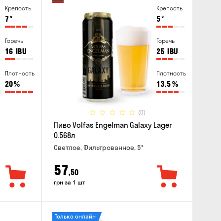
Крепость
Крепость
7
°
5
°
Горечь
Горечь
16
IBU
25
IBU
Плотность
Плотность
20
%
13.5
%
(0)
Пиво Volfas Engelman Galaxy Lager
0.568л
Светлое, Фильтрованное, 5°
57
,50
грн за 1 шт
Только онлайн