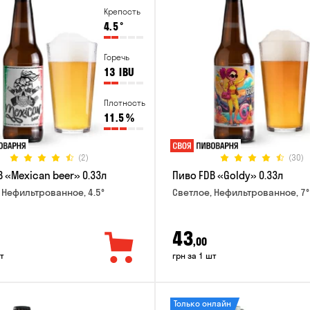
Крепость
4.5
°
Горечь
13
IBU
Плотность
11.5
%
(2)
(30)
 «Mexican beer» 0.33л
Пиво FDB «Goldy» 0.33л
 Нефильтрованное, 4.5°
Светлое, Нефильтрованное, 7°
43
,00
т
грн за 1 шт
Только онлайн