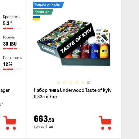
Только онлайн
Новинка
Крепость
5.3
°
Горечь
30
IBU
Плотность
12
%
(0)
Lager
Набор пива Underwood Taste of Kyiv
0.33л x 7шт
3°
663
,50
грн за 1 шт