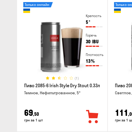
Только онлайн
Только о
Крепость
5
°
Горечь
30
IBU
Плотность
13
%
(1)
Пиво 2085-6 Irish Style Dry Stout 0.33л
Пиво 208
Темное, Нефильтрованное, 5°
Светлое,
69
111
,50
,0
грн за 1 шт
грн за 1 ш