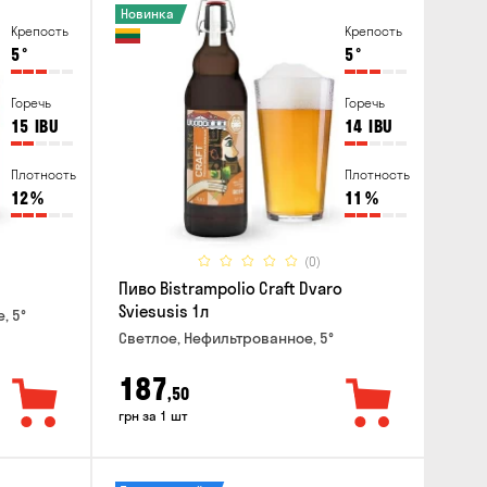
Новинка
Крепость
Крепость
5
°
5
°
Горечь
Горечь
15
IBU
14
IBU
Плотность
Плотность
12
%
11
%
(0)
Пиво Bistrampolio Craft Dvaro
Sviesusis 1л
, 5°
Светлое, Нефильтрованное, 5°
187
,50
грн за 1 шт