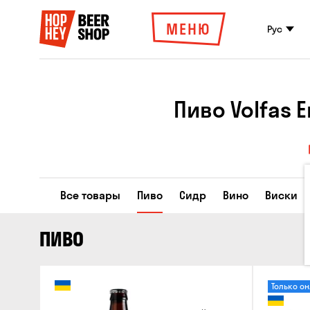
МЕНЮ
Рус
Пиво Volfas 
Все товары
Пиво
Сидр
Вино
Виски
ПИВО
Только о