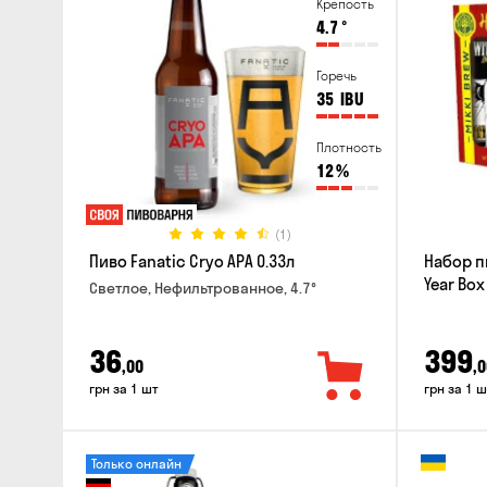
Крепость
4.7
°
Горечь
35
IBU
Плотность
12
%
(1)
Пиво Fanatic Cryo APA 0.33л
Набор п
Year Box
Светлое, Нефильтрованное, 4.7°
36
399
,00
,0
грн за 1 шт
грн за 1 ш
Только онлайн