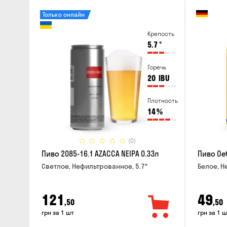
Только онлайн
Крепость
5.7
°
Горечь
20
IBU
Плотность
14
%
(0)
Пиво 2085-16.1 AZACCA NEIPA 0.33л
Пиво Oet
Светлое, Нефильтрованное, 5.7°
Белое, Н
121
49
,50
,50
грн за 1 шт
грн за 1 ш