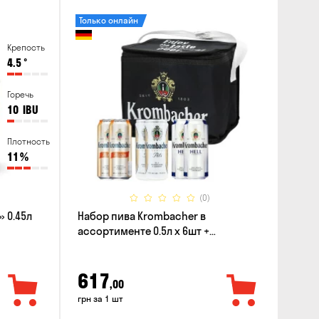
Только онлайн
Крепость
4.5
°
Горечь
10
IBU
Плотность
11
%
(0)
 0.45л
Набор пива Krombacher в
ассортименте 0.5л х 6шт +
термосумка
617
,00
грн за 1 шт