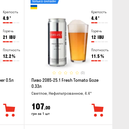
Только онлайн
Крепость
Крепость
4.9
°
4.4
°
Горечь
Горечь
21
IBU
12
IBU
Плотность
Плотность
12.2
%
11.5
%
(0)
er 0.5л
Пиво 2085-25.1 Fresh Tomato Goze
0.33л
Светлое, Нефильтрованное, 4.4°
107
,00
грн за 1 шт