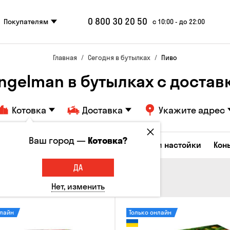
0 800 30 20 50
Покупателям
с 10:00 - до 22:00
Главная
Сегодня в бутылках
Пиво
Engelman в бутылках с доставко
Котовка
Доставка
Укажите адрес
Ваш город —
Котовка?
Коктейли
Водка
Соджу
Ликеры и настойки
Кон
ДА
Нет, изменить
нлайн
Только онлайн