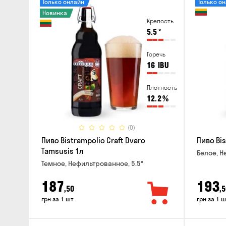
Только онлайн
Только о
Новинка
Крепость
5.5
°
Горечь
16
IBU
Плотность
12.2
%
(0)
Пиво Bistrampolio Craft Dvaro
Пиво Bis
Tamsusis 1л
Белое, Н
Темное, Нефильтрованное, 5.5°
187
193
,50
,5
грн за 1 шт
грн за 1 ш