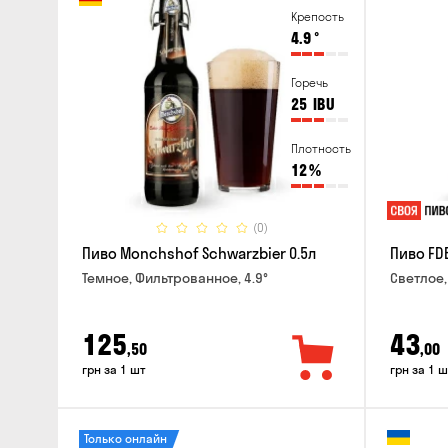
Крепость
4.9
°
Горечь
25
IBU
Плотность
12
%
(0)
Пиво Monchshof Schwarzbier 0.5л
Пиво FDB
Темное, Фильтрованное, 4.9°
Светлое,
125
43
,50
,00
грн за 1 шт
грн за 1 ш
Только онлайн