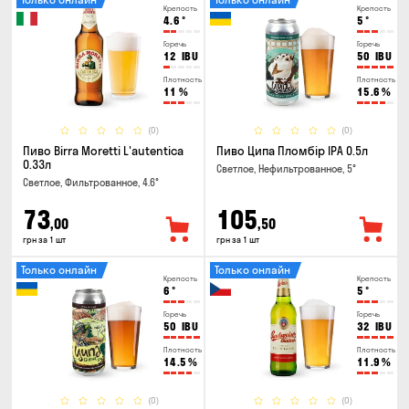
Крепость
Крепость
4.6
°
5
°
Горечь
Горечь
12
IBU
50
IBU
Плотность
Плотность
11
%
15.6
%
(0)
(0)
Пиво Birra Moretti L'autentica
Пиво Ципа Пломбір IPA 0.5л
0.33л
Светлое, Нефильтрованное, 5°
Светлое, Фильтрованное, 4.6°
73
105
,00
,50
грн за 1 шт
грн за 1 шт
Только онлайн
Только онлайн
Крепость
Крепость
6
°
5
°
Горечь
Горечь
50
IBU
32
IBU
Плотность
Плотность
14.5
%
11.9
%
(0)
(0)