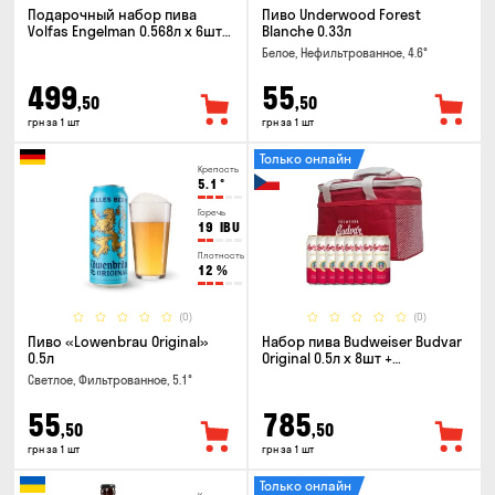
Подарочный набор пива
Пиво Underwood Forest
Volfas Engelman 0.568л x 6шт +
Blanche 0.33л
бокал 0.568л
Белое, Нефильтрованное, 4.6°
499
55
,50
,50
грн за 1 шт
грн за 1 шт
Только онлайн
Крепость
5.1
°
Горечь
19
IBU
Плотность
12
%
(0)
(0)
Пиво «Lowenbrau Original»
Набор пива Budweiser Budvar
0.5л
Original 0.5л x 8шт +
термосумка
Светлое, Фильтрованное, 5.1°
55
785
,50
,50
грн за 1 шт
грн за 1 шт
Только онлайн