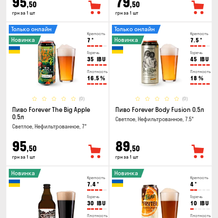
95
79
,50
,50
грн за 1 шт
грн за 1 шт
Только онлайн
Только онлайн
Крепость
Крепость
Новинка
Новинка
7
°
7.5
°
Горечь
Горечь
35
IBU
45
IBU
Плотность
Плотность
16.5
%
18
%
(0)
(0)
Пиво Forever The Big Apple
Пиво Forever Body Fusion 0.5л
0.5л
Светлое, Нефильтрованное, 7.5°
Светлое, Нефильтрованное, 7°
95
89
,50
,50
грн за 1 шт
грн за 1 шт
Новинка
Новинка
Крепость
Крепость
7.4
°
4
°
Горечь
Горечь
30
IBU
10
IBU
Плотность
Плотность