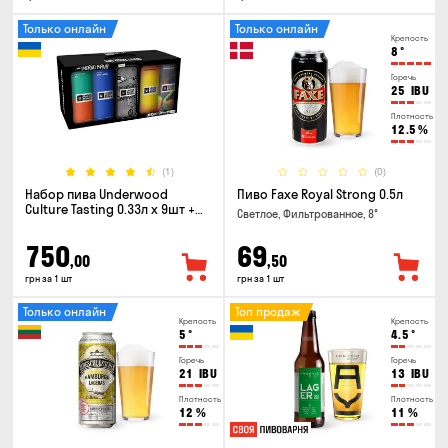
Только онлайн
Только онлайн
Крепость
8
°
Горечь
25
IBU
Плотность
12.5
%
(1)
(0)
Набор пива Underwood
Пиво Faxe Royal Strong 0.5л
Culture Tasting 0.33л x 9шт +
Светлое, Фильтрованное, 8°
бокал
750
69
,00
,50
грн за 1 шт
грн за 1 шт
Только онлайн
Топ продаж
Крепость
Крепость
5
°
4.5
°
Горечь
Горечь
21
IBU
13
IBU
Плотность
Плотность
12
%
11
%