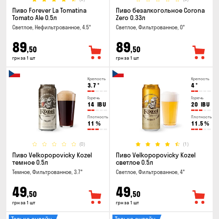
Пиво Forever La Tomatina
Пиво безалкогольное Corona
Tomato Ale 0.5л
Zero 0.33л
Светлое, Нефильтрованное, 4.5°
Светлое, Фильтрованное, 0°
89
89
,50
,50
грн за 1 шт
грн за 1 шт
Крепость
Крепость
3.7
°
4
°
Горечь
Горечь
14
IBU
20
IBU
Плотность
Плотность
11
%
11.5
%
(0)
(1)
Пиво Velkopopovicky Kozel
Пиво Velkopopovicky Kozel
темное 0.5л
светлое 0.5л
Темное, Фильтрованное, 3.7°
Светлое, Фильтрованное, 4°
49
49
,50
,50
грн за 1 шт
грн за 1 шт
Только онлайн
Только онлайн