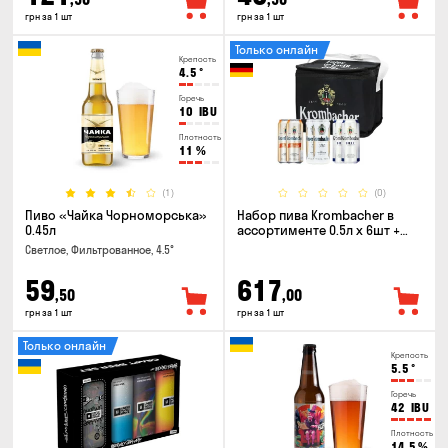
грн за 1 шт
грн за 1 шт
Только онлайн
Крепость
4.5
°
Горечь
10
IBU
Плотность
11
%
(1)
(0)
Пиво «Чайка Чорноморська»
Набор пива Krombacher в
0.45л
ассортименте 0.5л х 6шт +
термосумка
Светлое, Фильтрованное, 4.5°
59
617
,50
,00
грн за 1 шт
грн за 1 шт
Только онлайн
Крепость
5.5
°
Горечь
42
IBU
Плотность
14.5
%