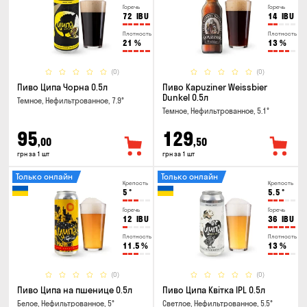
Горечь
Горечь
72
IBU
14
IBU
Плотность
Плотность
21
%
13
%
(0)
(0)
Пиво Ципа Чорна 0.5л
Пиво Kapuziner Weissbier
Dunkel 0.5л
Темное, Нефильтрованное, 7.9°
Темное, Нефильтрованное, 5.1°
95
129
,00
,50
грн за 1 шт
грн за 1 шт
Только онлайн
Только онлайн
Крепость
Крепость
5
°
5.5
°
Горечь
Горечь
12
IBU
36
IBU
Плотность
Плотность
11.5
%
13
%
(0)
(0)
Пиво Ципа на пшенице 0.5л
Пиво Ципа Квітка IPL 0.5л
Белое, Нефильтрованное, 5°
Светлое, Нефильтрованное, 5.5°