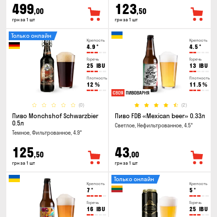
499
123
,00
,50
грн за 1 шт
грн за 1 шт
Только онлайн
Крепость
Крепость
4.9
°
4.5
°
Горечь
Горечь
25
IBU
13
IBU
Плотность
Плотность
12
%
11.5
%
(0)
(2)
Пиво Monchshof Schwarzbier
Пиво FDB «Mexican beer» 0.33л
0.5л
Светлое, Нефильтрованное, 4.5°
Темное, Фильтрованное, 4.9°
125
43
,50
,00
грн за 1 шт
грн за 1 шт
Только онлайн
Крепость
Крепость
7
°
5
°
Горечь
Горечь
16
IBU
25
IBU