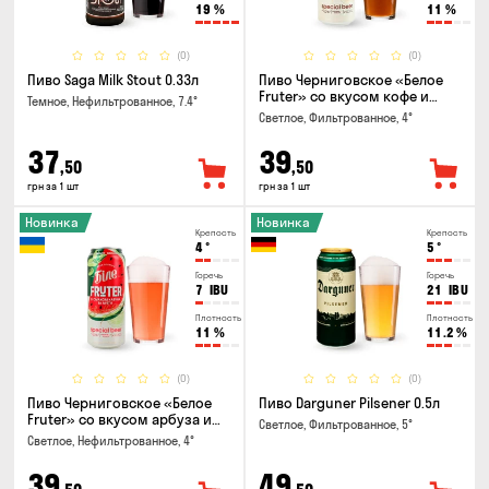
19
%
11
%
(0)
(0)
Пиво Saga Milk Stout 0.33л
Пиво Черниговское «Белое
Fruter» со вкусом кофе и
Темное, Нефильтрованное, 7.4°
апельсина 0.5 л
Светлое, Фильтрованное, 4°
37
39
,50
,50
грн за 1 шт
грн за 1 шт
Новинка
Новинка
Крепость
Крепость
4
°
5
°
Горечь
Горечь
7
IBU
21
IBU
Плотность
Плотность
11
%
11.2
%
(0)
(0)
Пиво Черниговское «Белое
Пиво Darguner Pilsener 0.5л
Fruter» со вкусом арбуза и
Светлое, Фильтрованное, 5°
мяты 0.5л
Светлое, Нефильтрованное, 4°
39
49