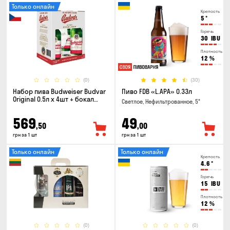
Только онлайн
Крепость
5
°
Горечь
30
IBU
Плотность
12
%
(0)
(30)
Набор пива Budweiser Budvar
Пиво FDB «L.APA» 0.33л
Original 0.5л х 4шт + бокал
Светлое, Нефильтрованное, 5°
0.33л
569
49
,50
,00
грн за 1 шт
грн за 1 шт
Только онлайн
Только онлайн
Крепость
4.6
°
Горечь
15
IBU
Плотность
12
%
(0)
(0)