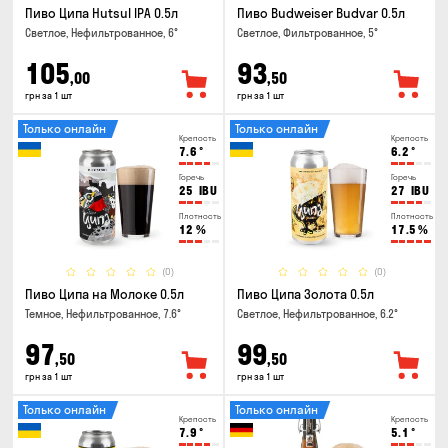
Пиво Ципа Hutsul IPA 0.5л
Пиво Budweiser Budvar 0.5л
Светлое, Нефильтрованное, 6°
Светлое, Фильтрованное, 5°
105
93
,00
,50
грн за 1 шт
грн за 1 шт
Только онлайн
Только онлайн
Крепость
Крепость
7.6
°
6.2
°
Горечь
Горечь
25
IBU
27
IBU
Плотность
Плотность
12
%
17.5
%
(0)
(0)
Пиво Ципа на Молоке 0.5л
Пиво Ципа Золота 0.5л
Темное, Нефильтрованное, 7.6°
Светлое, Нефильтрованное, 6.2°
97
99
,50
,50
грн за 1 шт
грн за 1 шт
Только онлайн
Только онлайн
Крепость
Крепость
7.9
°
5.1
°