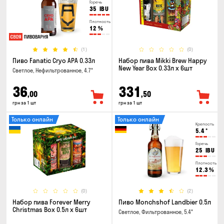
Горечь
35
IBU
Плотность
12
%
(1)
(0)
Пиво Fanatic Cryo APA 0.33л
Набор пива Mikki Brew Happy
New Year Box 0.33л x 6шт
Светлое, Нефильтрованное, 4.7°
36
331
,00
,50
грн за 1 шт
грн за 1 шт
Только онлайн
Только онлайн
Крепость
5.4
°
Горечь
25
IBU
Плотность
12.3
%
(0)
(2)
Набор пива Forever Merry
Пиво Monchshof Landbier 0.5л
Christmas Box 0.5л x 6шт
Светлое, Фильтрованное, 5.4°