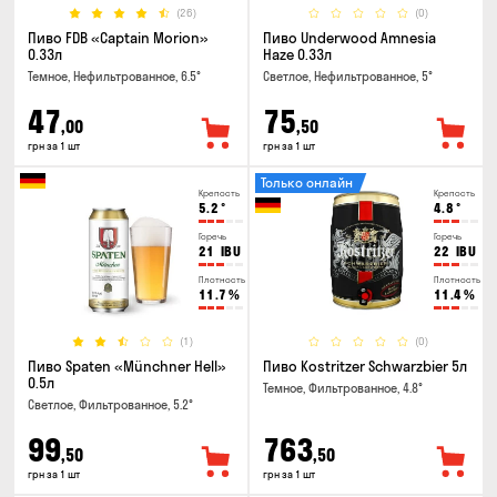
(26)
(0)
Пиво FDB «Captain Morion»
Пиво Underwood Amnesia
0.33л
Haze 0.33л
Темное, Нефильтрованное, 6.5°
Светлое, Нефильтрованное, 5°
47
75
,00
,50
грн за 1 шт
грн за 1 шт
Только онлайн
Крепость
Крепость
5.2
°
4.8
°
Горечь
Горечь
21
IBU
22
IBU
Плотность
Плотность
11.7
%
11.4
%
(1)
(0)
Пиво Spaten «Münchner Hell»
Пиво Kostritzer Schwarzbier 5л
0.5л
Темное, Фильтрованное, 4.8°
Светлое, Фильтрованное, 5.2°
99
763
,50
,50
грн за 1 шт
грн за 1 шт