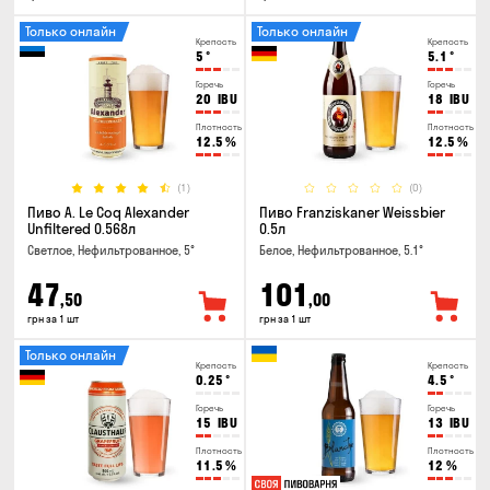
Только онлайн
Только онлайн
Крепость
Крепость
5
°
5.1
°
Горечь
Горечь
20
IBU
18
IBU
Плотность
Плотность
12.5
%
12.5
%
(1)
(0)
Пиво A. Le Coq Alexander
Пиво Franziskaner Weissbier
Unfiltered 0.568л
0.5л
Светлое, Нефильтрованное, 5°
Белое, Нефильтрованное, 5.1°
47
101
,50
,00
грн за 1 шт
грн за 1 шт
Только онлайн
Крепость
Крепость
0.25
°
4.5
°
Горечь
Горечь
15
IBU
13
IBU
Плотность
Плотность
11.5
%
12
%