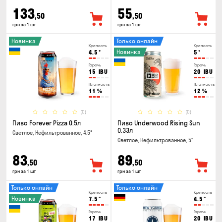
133
55
,50
,50
грн за 1 шт
грн за 1 шт
Новинка
Только онлайн
Крепость
Крепость
Новинка
4.5
°
5
°
Горечь
Горечь
15
IBU
20
IBU
Плотность
Плотность
11
%
12
%
(0)
(0)
Пиво Forever Pizza 0.5л
Пиво Underwood Rising Sun
0.33л
Светлое, Нефильтрованное, 4.5°
Светлое, Нефильтрованное, 5°
83
89
,50
,50
грн за 1 шт
грн за 1 шт
Только онлайн
Только онлайн
Крепость
Крепость
Новинка
7.5
°
4.5
°
Горечь
Горечь
17
IBU
20
IBU