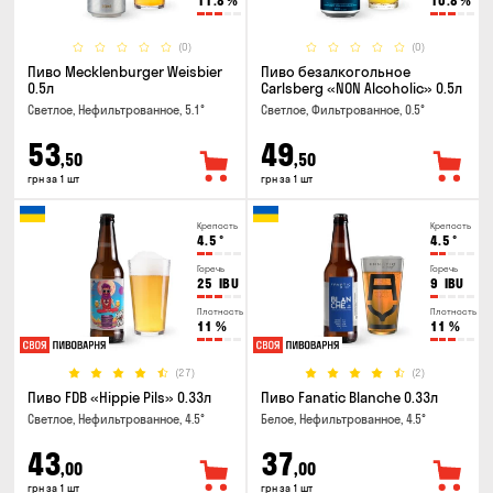
11.8
%
10.8
%
(0)
(0)
Пиво Mecklenburger Weisbier
Пиво безалкогольное
0.5л
Carlsberg «NON Alcoholic» 0.5л
Светлое, Нефильтрованное, 5.1°
Светлое, Фильтрованное, 0.5°
53
49
,50
,50
грн за 1 шт
грн за 1 шт
Крепость
Крепость
4.5
°
4.5
°
Горечь
Горечь
25
IBU
9
IBU
Плотность
Плотность
11
%
11
%
(27)
(2)
Пиво FDB «Hippie Pils» 0.33л
Пиво Fanatic Blanche 0.33л
Светлое, Нефильтрованное, 4.5°
Белое, Нефильтрованное, 4.5°
43
37
,00
,00
грн за 1 шт
грн за 1 шт