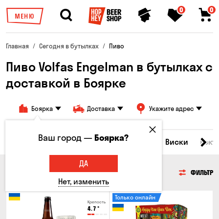
0
0
МЕНЮ
Главная
Сегодня в бутылках
Пиво
Пиво Volfas Engelman в бутылках с
доставкой в ​​Боярке
Боярка
Доставка
Укажите адрес
Ваш город —
Боярка?
Все товары
Пиво
Сидр
Вино
Виски
Кокт
ДА
ПИВО
ФИЛЬТР
Нет, изменить
Только онлайн
Крепость
4.7
°