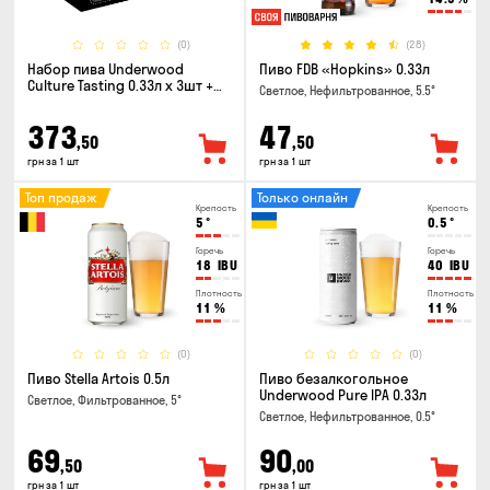
(0)
(28)
Набор пива Underwood
Пиво FDB «Hopkins» 0.33л
Culture Tasting 0.33л x 3шт +
Светлое, Нефильтрованное, 5.5°
бокал
373
47
,50
,50
грн за 1 шт
грн за 1 шт
Топ продаж
Только онлайн
Крепость
Крепость
5
°
0.5
°
Горечь
Горечь
18
IBU
40
IBU
Плотность
Плотность
11
%
11
%
(0)
(0)
Пиво Stella Artois 0.5л
Пиво безалкогольное
Underwood Pure IPA 0.33л
Светлое, Фильтрованное, 5°
Светлое, Нефильтрованное, 0.5°
69
90
,50
,00
грн за 1 шт
грн за 1 шт