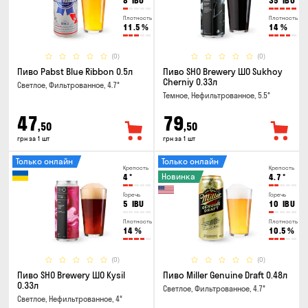
8
IBU
35
IBU
Плотность
Плотность
11.5
%
14
%
(0)
(0)
Пиво Pabst Blue Ribbon 0.5л
Пиво SHO Brewery ШО Sukhoy
Cherniy 0.33л
Светлое, Фильтрованное, 4.7°
Темное, Нефильтрованное, 5.5°
47
79
,50
,50
грн за 1 шт
грн за 1 шт
Только онлайн
Только онлайн
Крепость
Крепость
Новинка
4
°
4.7
°
Горечь
Горечь
5
IBU
10
IBU
Плотность
Плотность
14
%
10.5
%
(0)
(0)
Пиво SHO Brewery ШО Kysil
Пиво Miller Genuine Draft 0.48л
0.33л
Светлое, Фильтрованное, 4.7°
Светлое, Нефильтрованное, 4°