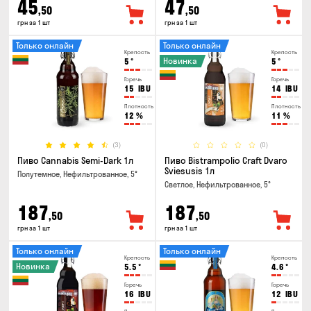
45
47
,50
,50
грн за 1 шт
грн за 1 шт
Только онлайн
Только онлайн
Крепость
Крепость
Новинка
5
°
5
°
Горечь
Горечь
15
IBU
14
IBU
Плотность
Плотность
12
%
11
%
(3)
(0)
Пиво Cannabis Semi-Dark 1л
Пиво Bistrampolio Craft Dvaro
Sviesusis 1л
Полутемное, Нефильтрованное, 5°
Светлое, Нефильтрованное, 5°
187
187
,50
,50
грн за 1 шт
грн за 1 шт
Только онлайн
Только онлайн
Крепость
Крепость
Новинка
5.5
°
4.6
°
Горечь
Горечь
16
IBU
12
IBU