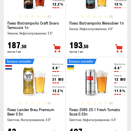
Плотность
Плотность
12.2
%
12
%
(0)
(0)
Пиво Bistrampolio Craft Dvaro
Пиво Bistrampolio Weissbier 1л
Tamsusis 1л
Белое, Нефильтрованное, 4.6°
Темное, Нефильтрованное, 5.5°
187
193
,50
,50
грн за 1 шт
грн за 1 шт
Только онлайн
Только онлайн
Крепость
Крепость
4.9
°
4.4
°
Горечь
Горечь
21
IBU
12
IBU
Плотность
Плотность
12.2
%
11.5
%
(0)
(0)
Пиво Lander Brau Premium
Пиво 2085-25.1 Fresh Tomato
Beer 0.5л
Goze 0.33л
Светлое, Фильтрованное, 4.9°
Светлое, Нефильтрованное, 4.4°