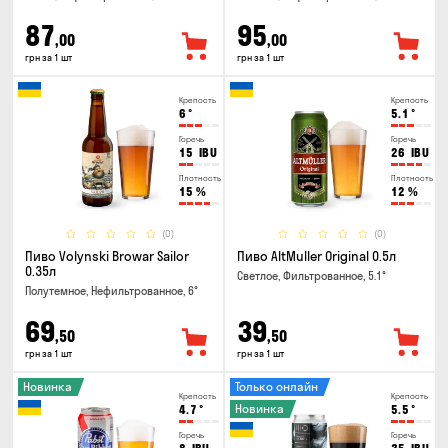
87
95
,00
,00
грн за 1 шт
грн за 1 шт
Крепость
Крепость
6
°
5.1
°
Горечь
Горечь
15
IBU
26
IBU
Плотность
Плотность
15
%
12
%
(0)
(0)
Пиво Volynski Browar Sailor
Пиво AltMuller Original 0.5л
0.35л
Светлое, Фильтрованное, 5.1°
Полутемное, Нефильтрованное, 6°
69
39
,50
,50
грн за 1 шт
грн за 1 шт
Новинка
Только онлайн
Крепость
Крепость
Новинка
4.7
°
5.5
°
Горечь
Горечь