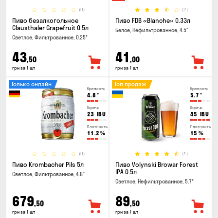
(0)
(2)
Пиво безалкогольное
Пиво FDB «Blanche» 0.33л
Clausthaler Grapefruit 0.5л
Белое, Нефильтрованное, 4.5°
Светлое, Фильтрованное, 0.25°
43
41
,50
,00
грн за 1 шт
грн за 1 шт
Только онлайн
Топ продаж
Крепость
Крепость
4.8
°
5.7
°
Горечь
Горечь
23
IBU
45
IBU
Плотность
Плотность
11.2
%
15
%
(0)
(1)
Пиво Krombacher Pils 5л
Пиво Volynski Browar Forest
IPA 0.5л
Светлое, Фильтрованное, 4.8°
Светлое, Нефильтрованное, 5.7°
679
89
,50
,50
грн за 1 шт
грн за 1 шт