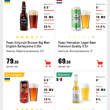
Крепость
Крепость
8.5
°
5
°
Горечь
Горечь
35
IBU
19
IBU
Плотность
Плотность
23
%
11.5
%
(3)
(0)
Пиво Volynski Browar Big Man
Пиво Heineken Lager Beer
English Barleywine 0.35л
Premium Quality 0.5л
Темное, Нефильтрованное, 8.5°
Светлое, Фильтрованное, 5°
79
69
,50
,50
грн за 1 шт
грн за 1 шт
Топ продаж
Новинка
Крепость
Крепость
4.5
°
0
°
Горечь
Горечь
20
IBU
10
IBU
Плотность
Плотность
13
%
6
%
(5)
(0)