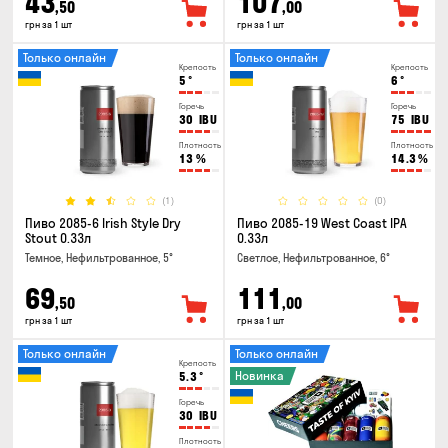
43
107
,50
,00
грн за 1 шт
грн за 1 шт
Только онлайн
Только онлайн
Крепость
Крепость
5
°
6
°
Горечь
Горечь
30
IBU
75
IBU
Плотность
Плотность
13
%
14.3
%
(1)
(0)
Пиво 2085-6 Irish Style Dry
Пиво 2085-19 West Coast IPA
Stout 0.33л
0.33л
Темное, Нефильтрованное, 5°
Светлое, Нефильтрованное, 6°
69
111
,50
,00
грн за 1 шт
грн за 1 шт
Только онлайн
Только онлайн
Крепость
Новинка
5.3
°
Горечь
30
IBU
Плотность