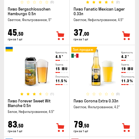
(0)
(2)
Пиво Bergschlosschen
Пиво Fanatic Mexican Lager
Hamburgo 0.5л
0.33л
Светлое, Фильтрованное, 5°
Светлое, Нефильтрованное, 4.5°
45
37
,50
,00
грн за 1 шт
грн за 1 шт
Топ продаж
Крепость
Крепость
4.5
°
4.2
°
Горечь
Горечь
15
IBU
19
IBU
Плотность
Плотность
11.5
%
11.3
%
(1)
(0)
Пиво Forever Sweet Wit
Пиво Corona Extra 0.33л
Blanche 0.5л
Светлое, Фильтрованное, 4.2°
Белое, Нефильтрованное, 4.5°
83
79
,50
,50
грн за 1 шт
грн за 1 шт