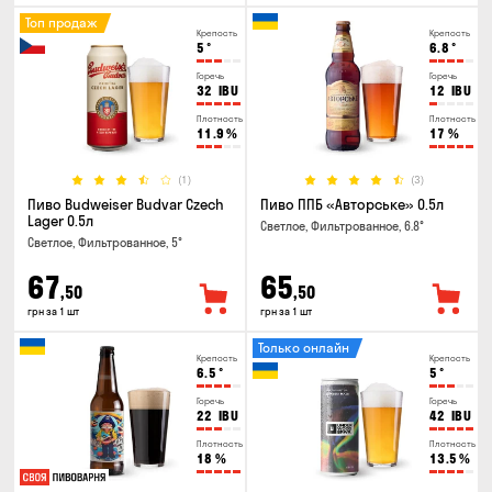
Топ продаж
Крепость
Крепость
5
°
6.8
°
Горечь
Горечь
32
IBU
12
IBU
Плотность
Плотность
11.9
%
17
%
(1)
(3)
Пиво Budweiser Budvar Czech
Пиво ППБ «Авторське» 0.5л
Lager 0.5л
Светлое, Фильтрованное, 6.8°
Светлое, Фильтрованное, 5°
67
65
,50
,50
грн за 1 шт
грн за 1 шт
Только онлайн
Крепость
Крепость
6.5
°
5
°
Горечь
Горечь
22
IBU
42
IBU
Плотность
Плотность
18
%
13.5
%