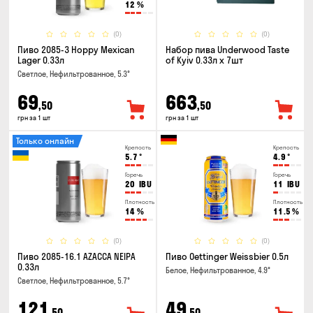
12
%
(0)
(0)
Пиво 2085-3 Hoppy Mexican
Набор пива Underwood Taste
Lager 0.33л
of Kyiv 0.33л x 7шт
Светлое, Нефильтрованное, 5.3°
69
663
,50
,50
грн за 1 шт
грн за 1 шт
Только онлайн
Крепость
Крепость
5.7
°
4.9
°
Горечь
Горечь
20
IBU
11
IBU
Плотность
Плотность
14
%
11.5
%
(0)
(0)
Пиво 2085-16.1 AZACCA NEIPA
Пиво Oettinger Weissbier 0.5л
0.33л
Белое, Нефильтрованное, 4.9°
Светлое, Нефильтрованное, 5.7°
121
49
,50
,50