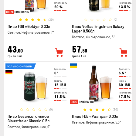
Плотность
Плотность
20
%
13.5
%
(30)
(0)
Пиво FDB «Goldy» 0.33л
Пиво Volfas Engelman Galaxy
Lager 0.568л
Светлое, Нефильтрованное, 7°
Светлое, Фильтрованное, 5°
43
57
,00
,50
грн за 1 шт
грн за 1 шт
Только онлайн
Крепость
Крепость
0
°
5.5
°
Горечь
Горечь
15
IBU
60
IBU
Плотность
Плотность
11.5
%
17.5
%
(0)
(26)
Пиво безалкогольное
Пиво FDB «Puaripa» 0.33л
Clausthaler Classic 0.5л
Светлое, Нефильтрованное, 5.5°
Светлое, Фильтрованное, 0°