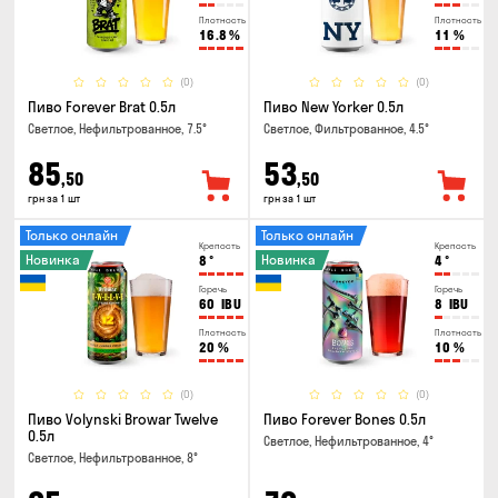
Плотность
Плотность
16.8
%
11
%
(0)
(0)
Пиво Forever Brat 0.5л
Пиво New Yorker 0.5л
Светлое, Нефильтрованное, 7.5°
Светлое, Фильтрованное, 4.5°
85
53
,50
,50
грн за 1 шт
грн за 1 шт
Только онлайн
Только онлайн
Крепость
Крепость
Новинка
Новинка
8
°
4
°
Горечь
Горечь
60
IBU
8
IBU
Плотность
Плотность
20
%
10
%
(0)
(0)
Пиво Volynski Browar Twelve
Пиво Forever Bones 0.5л
0.5л
Светлое, Нефильтрованное, 4°
Светлое, Нефильтрованное, 8°