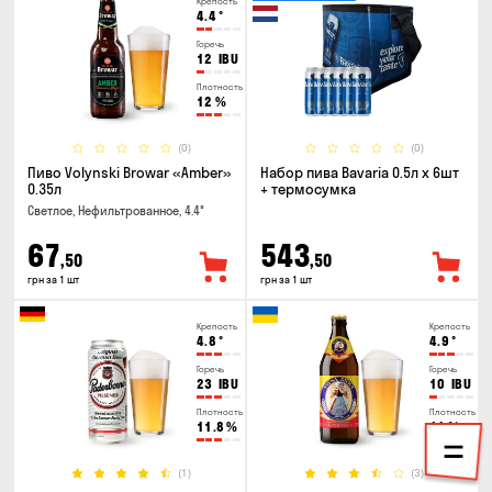
Крепость
4.4
°
Горечь
12
IBU
Плотность
12
%
(0)
(0)
Пиво Volynski Browar «Amber»
Набор пива Bavaria 0.5л х 6шт
0.35л
+ термосумка
Светлое, Нефильтрованное, 4.4°
67
543
,50
,50
грн за 1 шт
грн за 1 шт
Крепость
Крепость
4.8
°
4.9
°
Горечь
Горечь
23
IBU
10
IBU
Плотность
Плотность
11.8
%
11
%
(1)
(3)