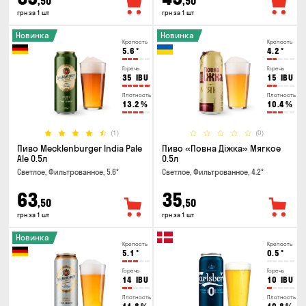
,50
,50
грн за 1 шт
грн за 1 шт
Новинка
Новинка
Крепость
Крепость
5.6
°
4.2
°
Горечь
Горечь
35
IBU
15
IBU
Плотность
Плотность
13.2
%
10.4
%
(1)
(0)
Пиво Mecklenburger India Pale
Пиво «Повна Діжка» Мягкое
Ale 0.5л
0.5л
Светлое, Фильтрованное, 5.6°
Светлое, Фильтрованное, 4.2°
63
35
,50
,50
грн за 1 шт
грн за 1 шт
Новинка
Крепость
Крепость
5.1
°
0.5
°
Горечь
Горечь
14
IBU
10
IBU
Плотность
Плотность