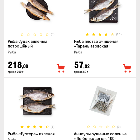
(0)
(14)
Рыба Судак вяленый
Рыба плотва очищеная
потрошёный
«Тарань азовская»
Рыба
Рыба
218
57
,00
,92
грн за 200 г
грн за 80 г
(4)
(0)
Рыба «Густера» вяленая
Анчоусы сушеные соленые
«До бочкового», 100г