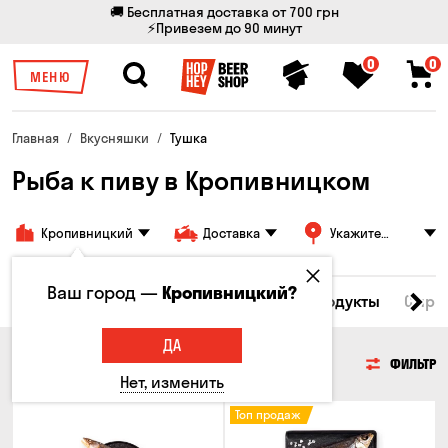
🚚 Бесплатная доставка от 700 грн
⚡Привезем до 90 минут
0
0
МЕНЮ
Главная
Вкусняшки
Тушка
Рыба к пиву в Кропивницком
Кропивницкий
Доставка
Укажите
адрес
Ваш город —
Кропивницкий?
Все товары
Мясо
Рыба
Морепродукты
Сырн
ДА
РЫБА
ФИЛЬТР
Нет, изменить
Топ продаж