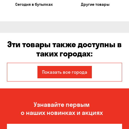
Сегодня в бутылках
Другие товары
Эти товары также доступны в
таких городах:
Авангард
Александровка
Показать все города
Бабурка
Балабино
Белая Церковь
Белогородка
Узнавайте первым
Бережинка
Борисполь
о наших новинках и акциях
Боярка
Бровары