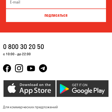
Буча
Великая Северинка
Вита-Почтовая
Вишневое
ПОДПИСАТЬСЯ
Власовка
Вольная Терешковка
Вольное
Ворзель
Вышгород
Гатное
0 800 30 20 50
Гнедин
Гора
с 10:00 - до 22:00
Горбаневка
Горенка
Горишние Плавни
Гостомель
Дмитровка
Днепр
Елизаветовка
Зазимье
Запорожье
Ирпень
Для коммерческих предложений