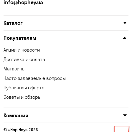
Калиновка
Каменные Потоки
info@hophey.ua
Каменское
Карнауховка
Каталог
Катериновка
Келеберда
Киев
Клинцы
Покупателям
Княжичи
Корсунцы
Акции и новости
Доставка и оплата
Котовка
Коцюбинское
Магазины
Кошары
Красноселка
Часто задаваемые вопросы
Кременчуг
Кривой Рог
Публичная оферта
Советы и обзоры
Кривуши
Крюковщина
Кулеши
Кушугум
Компания
Лески
Лесники
© «Hop Hey» 2026