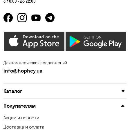
с 10:00 - до 22:00
Горбаневка
Горенка
Горишние Плавни
Гостомель
Дмитровка
Днепр
Елизаветовка
Зазимье
Запорожье
Ирпень
Для коммерческих предложений
Калиновка
Каменные Потоки
info@hophey.ua
Каменское
Карнауховка
Каталог
Катериновка
Келеберда
Киев
Клинцы
Покупателям
Княжичи
Корсунцы
Акции и новости
Доставка и оплата
Котовка
Коцюбинское