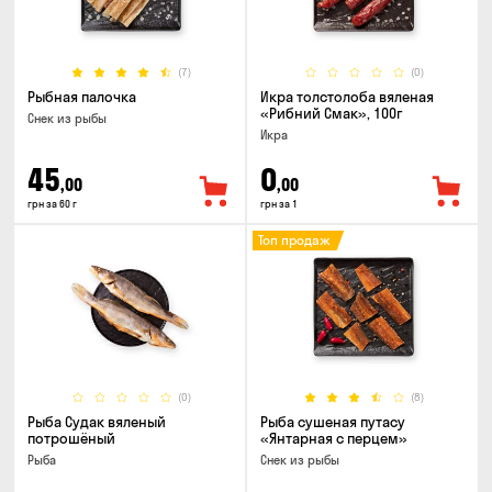
(7)
(0)
Рыбная палочка
Икра толстолоба вяленая
«Рибний Смак», 100г
Снек из рыбы
Икра
45
0
,00
,00
грн за 60 г
грн за 1
Топ продаж
(0)
(8)
Рыба Судак вяленый
Рыба сушеная путасу
потрошёный
«Янтарная с перцем»
Рыба
Снек из рыбы