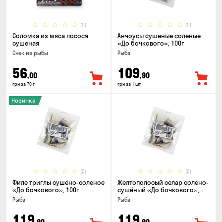
(0)
(0)
Соломка из мяса лосося
Анчоусы сушеные соленые
сушеная
«До бочкового», 100г
Снек из рыбы
Рыба
56
109
,00
,90
грн за 70 г
грн за 1 шт
Новинка
(0)
(0)
Филе триглы сушёно-соленое
Желтополосый селар солено-
«До бочкового», 100г
сушёный «До бочкового»,
100г
Рыба
Рыба
119
119