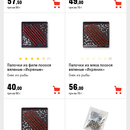
57
49
,50
,00
грн за 50 г
грн за 70 г
(1)
(0)
Палочки из филе лосося
Палочки из мяса лосося
вяленые «Икряные»
вяленые «Икряник»
Снек из рыбы
Снек из рыбы
40
56
,00
,00
грн за 50 г
грн за 70 г