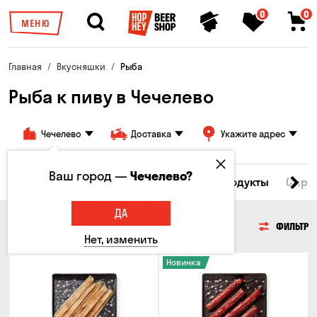
0
0
МЕНЮ
Главная
Вкусняшки
Рыба
Рыба к пиву в Чечелево
Чечелево
Доставка
Укажите адрес
Ваш город —
Чечелево?
Все товары
Мясо
Рыба
Морепродукты
Сырн
ДА
РЫБА
ФИЛЬТР
Нет, изменить
Новинка