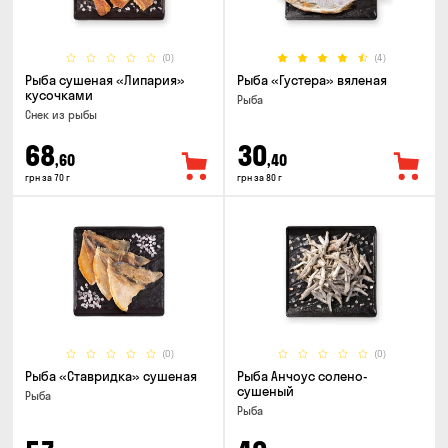
(0)
(4)
Рыба сушеная «Липария»
Рыба «Густера» вяленая
кусочками
Рыба
Снек из рыбы
68
30
,60
,40
грн за 70 г
грн за 80 г
(0)
(0)
Рыба «Ставридка» сушеная
Рыба Анчоус солено-
сушеный
Рыба
Рыба