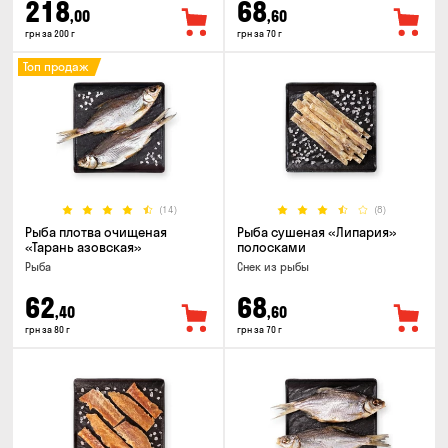
218
68
,00
,60
грн за 200 г
грн за 70 г
Топ продаж
(14)
(8)
Рыба плотва очищеная
Рыба сушеная «Липария»
«Тарань азовская»
полосками
Рыба
Снек из рыбы
62
68
,40
,60
грн за 80 г
грн за 70 г