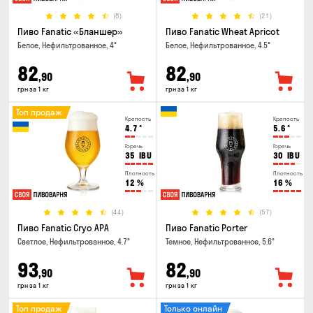
(8)
(21)
Пиво Fanatic «Бланшер»
Пиво Fanatic Wheat Apricot
Белое, Нефильтрованное, 4°
Белое, Нефильтрованное, 4.5°
82
82
,90
,90
грн за 1 кг
грн за 1 кг
Топ продаж
Крепость
Крепость
4.7
°
5.6
°
Горечь
Горечь
35
IBU
30
IBU
Плотность
Плотность
12
%
16
%
(44)
(57)
Пиво Fanatic Cryo APA
Пиво Fanatic Porter
Светлое, Нефильтрованное, 4.7°
Темное, Нефильтрованное, 5.6°
93
82
,90
,90
грн за 1 кг
грн за 1 кг
Топ продаж
Только онлайн