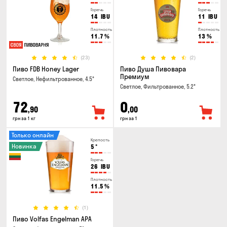
Горечь
Горечь
14
IBU
11
IBU
Плотность
Плотность
11.7
%
13
%
(23)
(2)
Пиво FDB Honey Lager
Пиво Душа Пивовара
Премиум
Светлое, Нефильтрованное, 4.5°
Светлое, Фильтрованное, 5.2°
72
0
,90
,00
грн за 1 кг
грн за 1
Только онлайн
Крепость
Новинка
5
°
Горечь
26
IBU
Плотность
11.5
%
(1)
Пиво Volfas Engelman APA