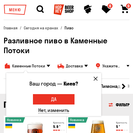
0
0
МЕНЮ
Главная
Сегодня на кранах
Пиво
Разливное пиво в Каменные
Потоки
Каменные Потоки
Доставка
Укажите
адрес
Ваш город —
Киев?
Все товары
Пиво
Сидр
Вино
Лимонад
Кв
ДА
ПИВО
ФИЛЬТР
Нет, изменить
Новинка
Новинка
Крепость
Крепость
5.9
°
5
°