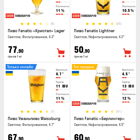
Плотность
Плотность
11
%
10.5
%
(6)
(45)
Пиво Fanatic «Кристал» Lager
Пиво Fanatic Lightner
Светлое, Фильтрованное, 4.3°
Светлое, Нефильтрованное, 4.2°
77
50
,90
,90
грн за 1 кг
грн за 1 кг
Только онлайн
Топ продаж
Крепость
Крепость
4.7
°
4.5
°
Горечь
Горечь
11
IBU
13
IBU
Плотность
Плотность
11
%
12
%
(7)
(51)
Пиво Уманьпиво Waissburg
Пиво Fanatic «Берлингер»
Светлое, Фильтрованное, 4.7°
Светлое, Нефильтрованное, 4.5°
67
60
,90
,90