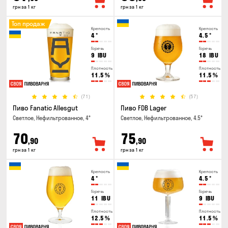
грн за 1 кг
грн за 1 кг
Топ продаж
Крепость
Крепость
4
°
4.5
°
Горечь
Горечь
9
IBU
18
IBU
Плотность
Плотность
11.5
%
11.5
%
(71)
(57)
Пиво Fanatic Allesgut
Пиво FDB Lager
Светлое, Нефильтрованное, 4°
Светлое, Нефильтрованное, 4.5°
70
75
,90
,90
грн за 1 кг
грн за 1 кг
Крепость
Крепость
4
°
4.5
°
Горечь
Горечь
11
IBU
9
IBU
Плотность
Плотность
12.5
%
11.5
%