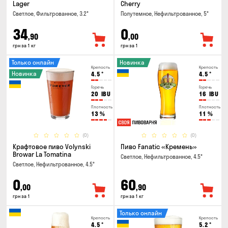
Lager
Cherry
Светлое, Фильтрованное, 3.2°
Полутемное, Нефильтрованное, 5°
34
0
,90
,00
грн за 1 кг
грн за 1
Только онлайн
Новинка
Крепость
Крепость
Новинка
4.5
°
4.5
°
Горечь
Горечь
20
IBU
16
IBU
Плотность
Плотность
13
%
11
%
(0)
(0)
Крафтовое пиво Volynski
Пиво Fanatic «Кремень»
Browar La Tomatina
Светлое, Нефильтрованное, 4.5°
Светлое, Нефильтрованное, 4.5°
0
60
,00
,90
грн за 1
грн за 1 кг
Только онлайн
Крепость
Крепость
4.5
°
5.2
°