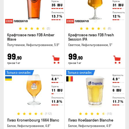
Горечь
Горечь
35
IBU
31
IBU
Плотность
Плотность
13.7
%
12
%
(2)
(6)
Крафтовое пиво FDB Amber
Крафтовое пиво FDB Fresh
Wave
Session IPA
Полутемное, Нефильтрованное, 5.9°
Светлое, Нефильтрованное, 5°
99
99
,90
,90
грн за 1 кг
грн за 1 кг
Только онлайн
Только онлайн
Крепость
Крепость
4.8
°
4.9
°
Горечь
Горечь
11
IBU
6
IBU
Плотность
Плотность
11.9
%
11.7
%
(112)
(10)
Пиво Kronenbourg 1664 Blanc
Пиво HoeGaarden Blanche
Белое, Нефильтрованное, 4.8°
Белое, Нефильтрованное, 4.9°