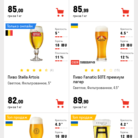
85
85
,00
,99
грн за 1 кг
грн за 1 кг
Только онлайн
Крепость
Крепость
5
°
4.5
°
Горечь
Горечь
18
IBU
20
IBU
Плотность
Плотность
11
%
12
%
(4)
(15)
Пиво Stella Artois
Пиво Fanatic БОТЕ премиум
лагер
Светлое, Фильтрованное, 5°
Светлое, Фильтрованное, 4.5°
82
89
,00
,90
грн за 1 кг
грн за 1 кг
Топ продаж
Топ продаж
Крепость
Крепость
4.3
°
4.2
°
Горечь
Горечь
16
IBU
12
IBU