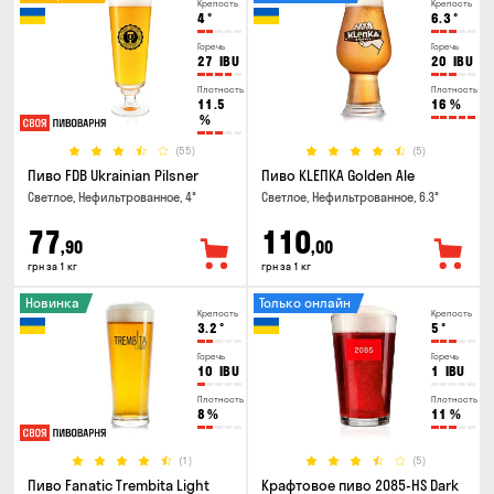
Крепость
Крепость
4
°
6.3
°
Горечь
Горечь
27
IBU
20
IBU
Плотность
Плотность
11.5
16
%
%
(55)
(5)
Пиво FDB Ukrainian Pilsner
Пиво KLEПКА Golden Ale
Светлое, Нефильтрованное, 4°
Светлое, Нефильтрованное, 6.3°
77
110
,90
,00
грн за 1 кг
грн за 1 кг
Новинка
Только онлайн
Крепость
Крепость
3.2
°
5
°
Горечь
Горечь
10
IBU
1
IBU
Плотность
Плотность
8
%
11
%
(1)
(5)
Пиво Fanatic Trembita Light
Крафтовое пиво 2085-HS Dark