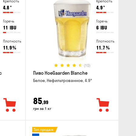
Крепость
Крепость
4.8
°
4.9
°
Горечь
Горечь
11
IBU
6
IBU
Плотность
Плотность
11.9
%
11.7
%
(10)
c
Пиво HoeGaarden Blanche
Белое, Нефильтрованное, 4.9°
85
,99
грн за 1 кг
Топ продаж