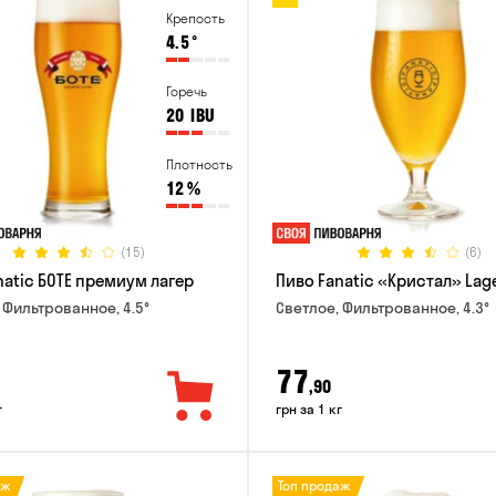
Крепость
4.5
°
Горечь
20
IBU
Плотность
12
%
(15)
(6)
natic БОТЕ премиум лагер
Пиво Fanatic «Кристал» Lag
 Фильтрованное, 4.5°
Светлое, Фильтрованное, 4.3°
77
,90
г
грн за 1 кг
аж
Топ продаж