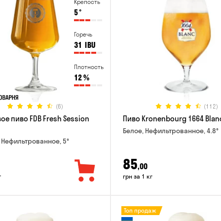
Крепость
5
°
Горечь
31
IBU
Плотность
12
%
(6)
(112)
ое пиво FDB Fresh Session
Пиво Kronenbourg 1664 Blan
Белое, Нефильтрованное, 4.8°
 Нефильтрованное, 5°
85
,00
г
грн за 1 кг
Топ продаж