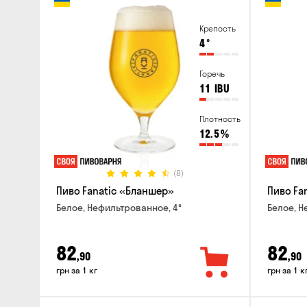
Крепость
4
°
Горечь
11
IBU
Плотность
12.5
%
(8)
Пиво Fanatic «Бланшер»
Пиво Fan
Белое, Нефильтрованное, 4°
Белое, Н
82
82
,90
,90
грн за 1 кг
грн за 1 к