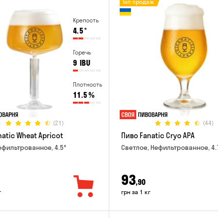
Топ продаж
Крепость
4.5
°
Горечь
9
IBU
Плотность
11.5
%
(21)
(44)
atic Wheat Apricot
Пиво Fanatic Cryo APA
ефильтрованное, 4.5°
Светлое, Нефильтрованное, 4.
93
,90
г
грн за 1 кг