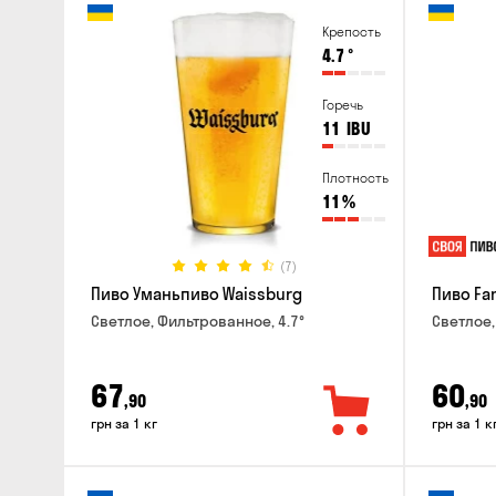
Крепость
4.7
°
Горечь
11
IBU
Плотность
11
%
(7)
Пиво Уманьпиво Waissburg
Пиво Fa
Светлое, Фильтрованное, 4.7°
Светлое,
67
60
,90
,90
грн за 1 кг
грн за 1 к