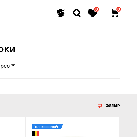
0
0
оки
дрес
ФИЛЬТР
Только онлайн