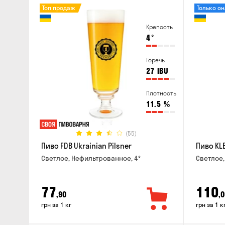
Топ продаж
Только о
Крепость
4
°
Горечь
27
IBU
Плотность
11.5
%
(55)
Пиво FDB Ukrainian Pilsner
Пиво KLE
Светлое, Нефильтрованное, 4°
Светлое,
77
110
,90
,0
грн за 1 кг
грн за 1 к