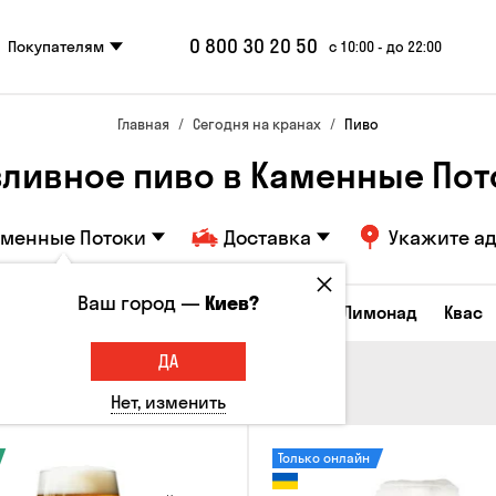
0 800 30 20 50
Покупателям
с 10:00 - до 22:00
Главная
Сегодня на кранах
Пиво
зливное пиво в Каменные Пот
аменные Потоки
Доставка
Укажите а
Ваш город —
Киев?
Все товары
Пиво
Сидр
Вино
Лимонад
Квас
ДА
Нет, изменить
Только онлайн