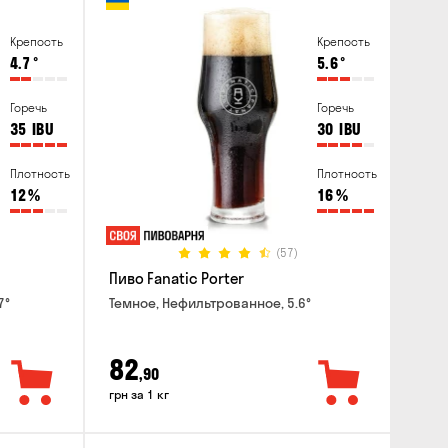
Крепость
Крепость
4.7
°
5.6
°
Горечь
Горечь
35
IBU
30
IBU
Плотность
Плотность
12
%
16
%
(57)
Пиво Fanatic Porter
7°
Темное, Нефильтрованное, 5.6°
82
,90
грн за 1 кг