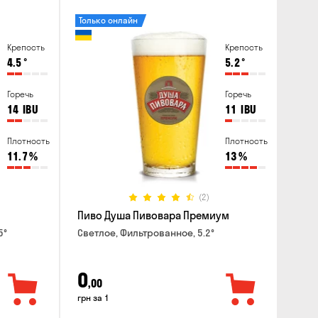
Только онлайн
Крепость
Крепость
4.5
°
5.2
°
Горечь
Горечь
14
IBU
11
IBU
Плотность
Плотность
11.7
%
13
%
(2)
Пиво Душа Пивовара Премиум
5°
Светлое, Фильтрованное, 5.2°
0
,00
грн за 1