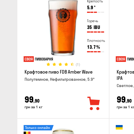
Крепость
5.9
°
Горечь
35
IBU
Плотность
13.7
%
(1)
Крафтовое пиво FDB Amber Wave
Крафтов
IPA
Полутемное, Нефильтрованное, 5.9°
Светлое,
99
99
,90
,90
грн за 1 кг
грн за 1 к
Только онлайн