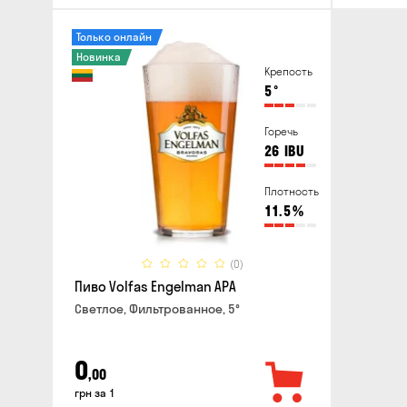
Только онлайн
Новинка
Крепость
5
°
Горечь
26
IBU
Плотность
11.5
%
(0)
Пиво Volfas Engelman APA
Светлое, Фильтрованное, 5°
0
,00
грн за 1