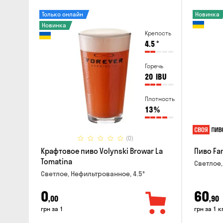
Только онлайн
Новинка
Новинка
Крепость
4.5
°
Горечь
20
IBU
Плотность
13
%
(0)
Крафтовое пиво Volynski Browar La
Пиво Fa
Tomatina
Светлое,
Светлое, Нефильтрованное, 4.5°
0
60
,00
,90
грн за 1
грн за 1 к