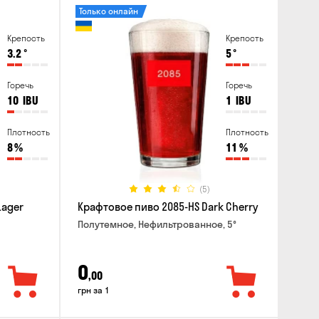
Только онлайн
Крепость
Крепость
3.2
°
5
°
Горечь
Горечь
10
IBU
1
IBU
Плотность
Плотность
8
%
11
%
(5)
Lager
Крафтовое пиво 2085-HS Dark Cherry
Полутемное, Нефильтрованное, 5°
0
,00
грн за 1