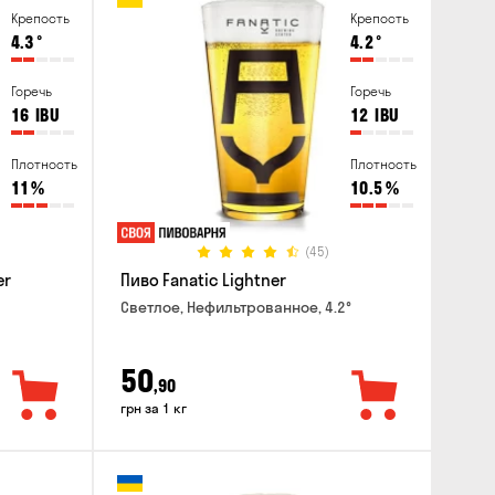
Крепость
Крепость
4.3
°
4.2
°
Горечь
Горечь
16
IBU
12
IBU
Плотность
Плотность
11
%
10.5
%
(45)
er
Пиво Fanatic Lightner
Светлое, Нефильтрованное, 4.2°
50
,90
грн за 1 кг