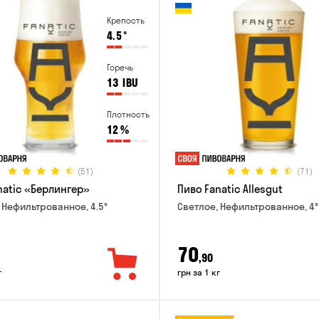
Крепость
4.5
°
Горечь
13
IBU
Плотность
12
%
(51)
(71)
natic «Берлингер»
Пиво Fanatic Allesgut
 Нефильтрованное, 4.5°
Светлое, Нефильтрованное, 4°
70
,90
г
грн за 1 кг