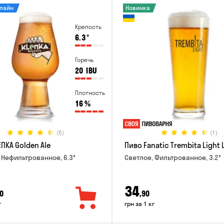
нлайн
Новинка
Крепость
6.3
°
Горечь
20
IBU
Плотность
16
%
(5)
(1)
ПКА Golden Ale
Пиво Fanatic Trembita Light 
 Нефильтрованное, 6.3°
Светлое, Фильтрованное, 3.2°
34
0
,90
г
грн за 1 кг