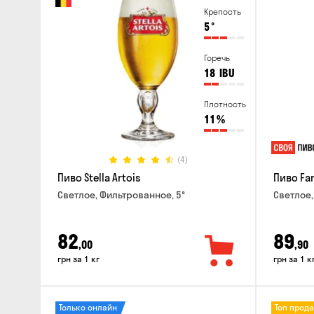
Крепость
5
°
Горечь
18
IBU
Плотность
11
%
(4)
Пиво Stella Artois
Пиво Fa
Светлое, Фильтрованное, 5°
Светлое,
82
89
,00
,90
грн за 1 кг
грн за 1 к
Только онлайн
Топ прод