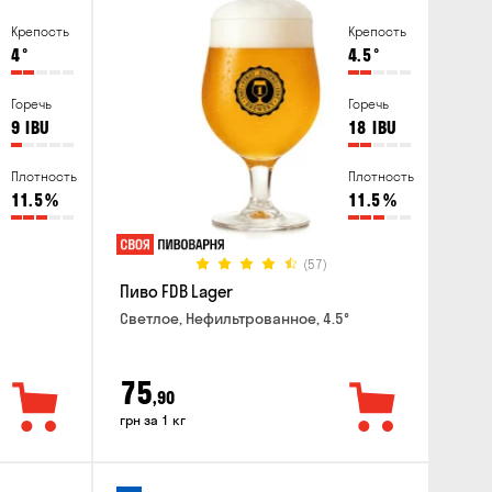
Крепость
Крепость
4
°
4.5
°
Горечь
Горечь
9
IBU
18
IBU
Плотность
Плотность
11.5
%
11.5
%
(57)
Пиво FDB Lager
Светлое, Нефильтрованное, 4.5°
75
,90
грн за 1 кг