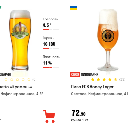
Крепость
4.5
°
Горечь
16
IBU
Плотность
11
%
(0)
(23)
natic «Кремень»
Пиво FDB Honey Lager
 Нефильтрованное, 4.5°
Светлое, Нефильтрованное, 4.
72
,90
г
грн за 1 кг