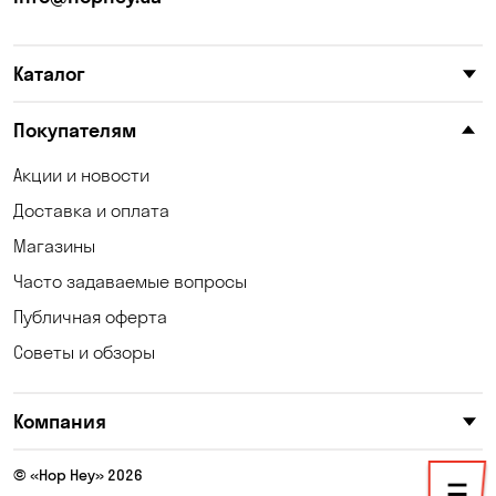
Карнауховка
Катериновка
Каталог
Келеберда
Киев
Клинцы
Княжичи
Покупателям
Корсунцы
Котовка
Акции и новости
Доставка и оплата
Коцюбинское
Кошары
Магазины
Красноселка
Кременчуг
Часто задаваемые вопросы
Кривой Рог
Кривуши
Публичная оферта
Советы и обзоры
Кропивницкий
Крюковщина
Кулеши
Кушугум
Компания
Лески
Лесники
© «Hop Hey» 2026
Лозоватка
Маламовка