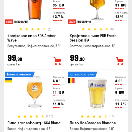
Горечь
Горечь
35
IBU
31
IBU
Плотность
Плотность
13.7
%
12
%
(1)
(6)
Крафтовое пиво FDB Amber
Крафтовое пиво FDB Fresh
Wave
Session IPA
Полутемное, Нефильтрованное, 5.9°
Светлое, Нефильтрованное, 5°
99
99
,90
,90
грн за 1 кг
грн за 1 кг
Только онлайн
Только онлайн
Крепость
Крепость
4.8
°
4.9
°
Горечь
Горечь
11
IBU
6
IBU
Плотность
Плотность
11.9
%
11.7
%
(112)
(10)
Пиво Kronenbourg 1664 Blanc
Пиво HoeGaarden Blanche
Белое, Нефильтрованное, 4.8°
Белое, Нефильтрованное, 4.9°