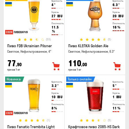
Крепость
Крепость
4
°
6.3
°
Горечь
Горечь
27
IBU
20
IBU
Плотность
Плотность
11.5
16
%
%
(55)
(5)
Пиво FDB Ukrainian Pilsner
Пиво KLEПКА Golden Ale
Светлое, Нефильтрованное, 4°
Светлое, Нефильтрованное, 6.3°
77
110
,90
,00
грн за 1 кг
грн за 1 кг
Новинка
Только онлайн
Крепость
Крепость
3.2
°
5
°
Горечь
Горечь
10
IBU
1
IBU
Плотность
Плотность
8
%
11
%
(1)
(5)
Пиво Fanatic Trembita Light
Крафтовое пиво 2085-HS Dark