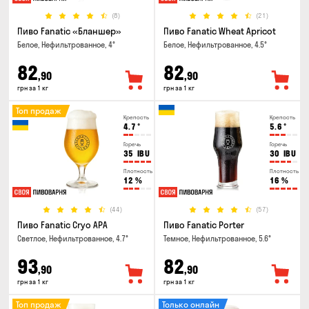
(8)
(21)
Пиво Fanatic «Бланшер»
Пиво Fanatic Wheat Apricot
Белое, Нефильтрованное, 4°
Белое, Нефильтрованное, 4.5°
82
82
,90
,90
грн за 1 кг
грн за 1 кг
Топ продаж
Крепость
Крепость
4.7
°
5.6
°
Горечь
Горечь
35
IBU
30
IBU
Плотность
Плотность
12
%
16
%
(44)
(57)
Пиво Fanatic Cryo APA
Пиво Fanatic Porter
Светлое, Нефильтрованное, 4.7°
Темное, Нефильтрованное, 5.6°
93
82
,90
,90
грн за 1 кг
грн за 1 кг
Топ продаж
Только онлайн