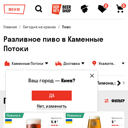
0
0
МЕНЮ
Главная
Сегодня на кранах
Пиво
Разливное пиво в Каменные
Потоки
Каменные Потоки
Доставка
Укажите
адрес
Ваш город —
Киев?
Все товары
Пиво
Сидр
Вино
Лимонад
Кв
ДА
ПИВО
ФИЛЬТР
Нет, изменить
Новинка
Новинка
Крепость
Крепость
5.9
°
5
°