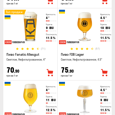
грн за 1 кг
грн за 1 кг
Топ продаж
Крепость
Крепость
4
°
4.5
°
Горечь
Горечь
9
IBU
18
IBU
Плотность
Плотность
11.5
%
11.5
%
(71)
(57)
Пиво Fanatic Allesgut
Пиво FDB Lager
Светлое, Нефильтрованное, 4°
Светлое, Нефильтрованное, 4.5°
70
75
,90
,90
грн за 1 кг
грн за 1 кг
Крепость
Крепость
4
°
4.5
°
Горечь
Горечь
11
IBU
9
IBU
Плотность
Плотность
12.5
%
11.5
%