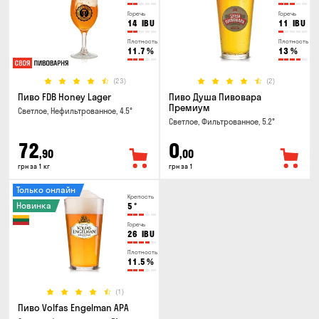
Горечь
Горечь
14
IBU
11
IBU
Плотность
Плотность
11.7
%
13
%
(23)
(2)
Пиво FDB Honey Lager
Пиво Душа Пивовара
Премиум
Светлое, Нефильтрованное, 4.5°
Светлое, Фильтрованное, 5.2°
72
0
,90
,00
грн за 1 кг
грн за 1
Только онлайн
Крепость
Новинка
5
°
Горечь
26
IBU
Плотность
11.5
%
(1)
Пиво Volfas Engelman APA