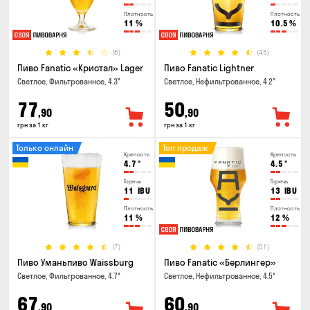
Плотность
Плотность
11
%
10.5
%
(6)
(45)
Пиво Fanatic «Кристал» Lager
Пиво Fanatic Lightner
Светлое, Фильтрованное, 4.3°
Светлое, Нефильтрованное, 4.2°
77
50
,90
,90
грн за 1 кг
грн за 1 кг
Только онлайн
Топ продаж
Крепость
Крепость
4.7
°
4.5
°
Горечь
Горечь
11
IBU
13
IBU
Плотность
Плотность
11
%
12
%
(7)
(51)
Пиво Уманьпиво Waissburg
Пиво Fanatic «Берлингер»
Светлое, Фильтрованное, 4.7°
Светлое, Нефильтрованное, 4.5°
67
60
,90
,90