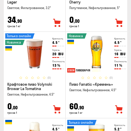
Lager
Cherry
Светлое, Фильтрованное, 3.2°
Полутемное, Нефильтрованное, 5°
34
0
,90
,00
грн за 1 кг
грн за 1
Только онлайн
Новинка
Крепость
Крепость
Новинка
4.5
°
4.5
°
Горечь
Горечь
20
IBU
16
IBU
Плотность
Плотность
13
%
11
%
(0)
(0)
Крафтовое пиво Volynski
Пиво Fanatic «Кремень»
Browar La Tomatina
Светлое, Нефильтрованное, 4.5°
Светлое, Нефильтрованное, 4.5°
0
60
,00
,90
грн за 1
грн за 1 кг
Только онлайн
Крепость
Крепость
4.5
°
5.2
°