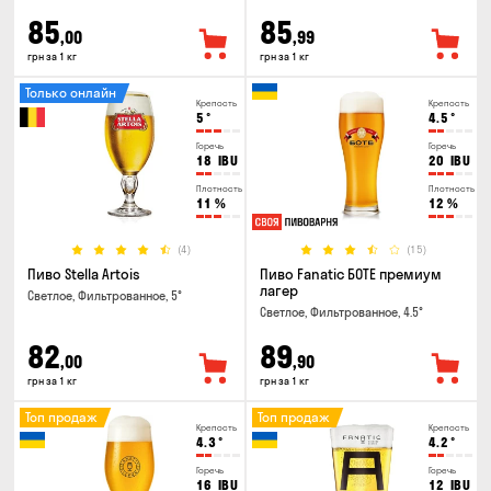
85
85
,00
,99
грн за 1 кг
грн за 1 кг
Только онлайн
Крепость
Крепость
5
°
4.5
°
Горечь
Горечь
18
IBU
20
IBU
Плотность
Плотность
11
%
12
%
(4)
(15)
Пиво Stella Artois
Пиво Fanatic БОТЕ премиум
лагер
Светлое, Фильтрованное, 5°
Светлое, Фильтрованное, 4.5°
82
89
,00
,90
грн за 1 кг
грн за 1 кг
Топ продаж
Топ продаж
Крепость
Крепость
4.3
°
4.2
°
Горечь
Горечь
16
IBU
12
IBU