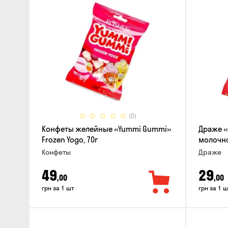
(0)
Конфеты желейные «Yummi Gummi»
Драже «
Frozen Yogo, 70г
молочно
Конфеты
Драже
49
29
,00
,00
грн за 1 шт
грн за 1 ш