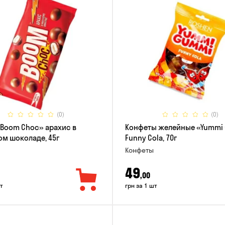
(0)
(0)
Boom Choc» арахис в
Конфеты желейные «Yummi
м шоколаде, 45г
Funny Cola, 70г
Конфеты
49
,00
т
грн за 1 шт