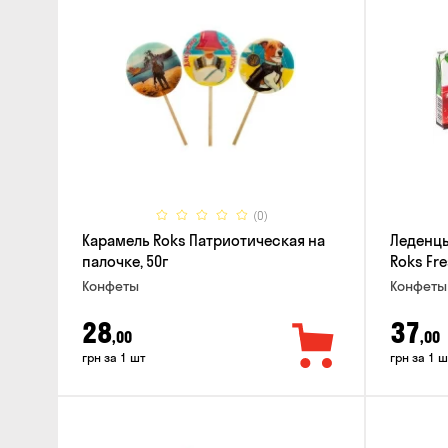
(0)
Карамель Roks Патриотическая на
Леденц
палочке, 50г
Roks Fre
Конфеты
Конфеты
28
37
,00
,00
грн за 1 шт
грн за 1 ш