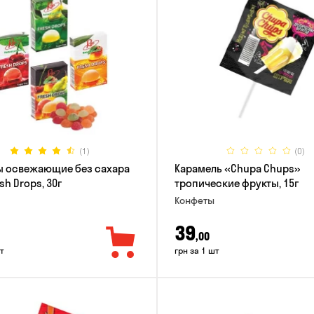
(1)
(0)
ы освежающие без сахара
Карамель «Chupa Chups»
sh Drops, 30г
тропические фрукты, 15г
Конфеты
39
,00
т
грн за 1 шт