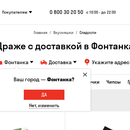
0 800 30 20 50
Покупателям
с 10:00 - до 22:00
Главная
Вкусняшки
Сладости
Драже с доставкой в ​​Фонтанк
Фонтанка
Доставка
Укажите адрес
Ваш город —
Фонтанка?
е закуски
Орешки
Кукуруза
Семечки
Чипсы
ДА
Нет, изменить