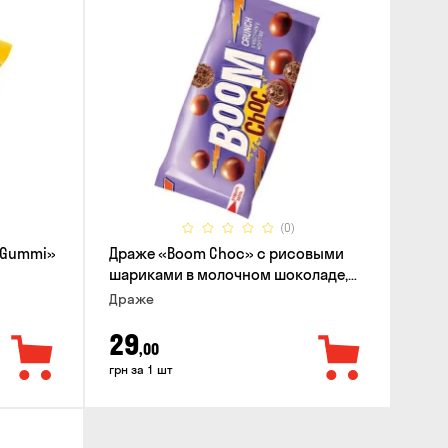
(0)
 Gummi»
Драже «Boom Choc» с рисовыми
шариками в молочном шоколаде,
30г
Драже
29
,00
грн за 1 шт