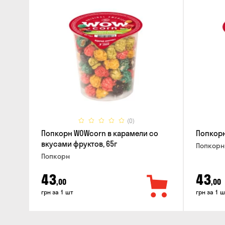
(0)
Попкорн WOWcorn в карамели со
Попкорн
вкусами фруктов, 65г
Попкорн
Попкорн
43
43
,00
,00
грн за 1 шт
грн за 1 ш