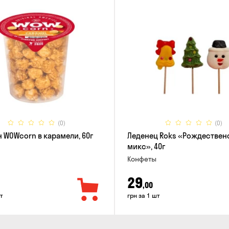
(0)
(0)
 WOWcorn в карамели, 60г
Леденец Roks «Рождествен
микс», 40г
Конфеты
29
,00
т
грн за 1 шт