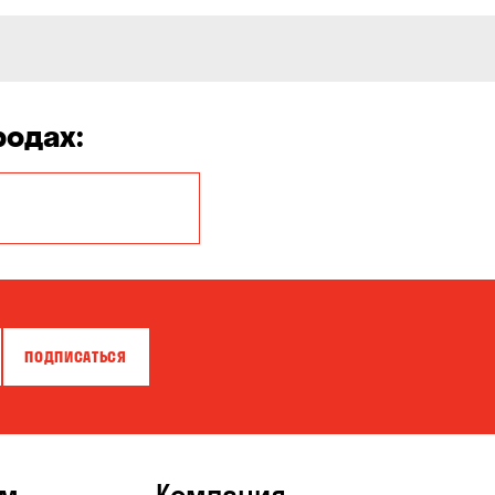
родах:
Белогородка
Вишневое
Елизаветовка
Киев
ПОДПИСАТЬСЯ
Кривой Рог
Лески
Николаев
ям
Компания