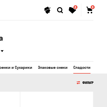
0
0
а
Гренки и Сухарики
Злаковые снеки
Сладости
ФИЛЬТР