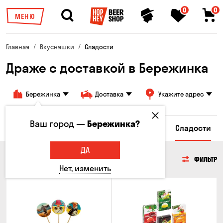
0
0
МЕНЮ
Главная
Вкусняшки
Сладости
Драже с доставкой в ​​Бережинка
Бережинка
Доставка
Укажите адрес
Ваш город —
Бережинка?
сы
Гренки и Сухарики
Злаковые снеки
Сладости
ДА
СЛАДОСТИ
ФИЛЬТР
Нет, изменить