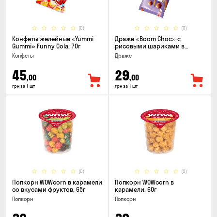
(0)
(0)
Конфеты желейные «Yummi
Драже «Boom Choc» с
Gummi» Funny Cola, 70г
рисовыми шариками в
молочном шоколаде, 30г
Конфеты
Драже
45
29
,00
,00
грн за 1 шт
грн за 1 шт
(0)
(0)
Попкорн WOWcorn в карамели
Попкорн WOWcorn в
со вкусами фруктов, 65г
карамели, 60г
Попкорн
Попкорн