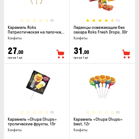
(0)
(1)
Карамель Roks
Леденцы освежающие без
Патриотическая на палочке,
сахара Roks Fresh Drops, 30г
50г
Конфеты
Конфеты
27
31
,00
,00
грн за 1 шт
грн за 1 шт
(0)
(0)
Карамель «Chupa Chups»
Карамель «Chupa Chups»
тропические фрукты, 15г
best, 12г
Конфеты
Конфеты