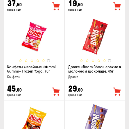
37
19
,50
,50
грн за 1 шт
грн за 1 шт
(0)
(0)
Конфеты желейные «Yummi
Драже «Boom Choc» арахис в
Gummi» Frozen Yogo, 70г
молочном шоколаде, 45г
Конфеты
Драже
45
29
,00
,00
грн за 1 шт
грн за 1 шт