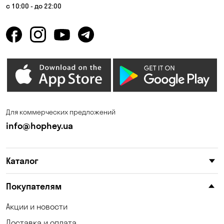
Корсунцы
Котовка
с 10:00 - до 22:00
Красноселка
Кривой Рог
Кропивницкий
Крюковщина
Кулеши
Кушугум
Лески
Лесники
Лозоватка
Марьяновка
Для коммерческих предложений
Матвеевка
Николаев
info@hophey.ua
Николаевка
Новоселки
Каталог
Новоселовка
Обуховка
Одесса
Орловщина
Покупателям
Петропавловская
Акции и новости
Песчанка
Борщаговка
Доставка и оплата