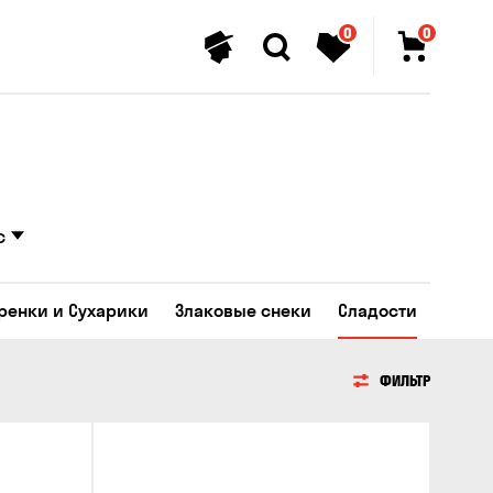
0
0
с
Гренки и Сухарики
Злаковые снеки
Сладости
ФИЛЬТР