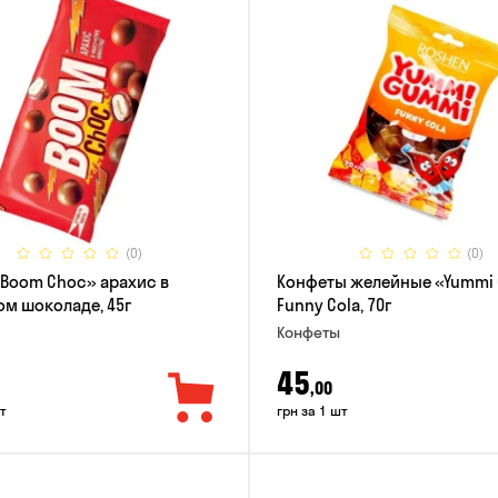
(0)
(0)
Boom Choc» арахис в
Конфеты желейные «Yummi
м шоколаде, 45г
Funny Cola, 70г
Конфеты
45
,00
т
грн за 1 шт