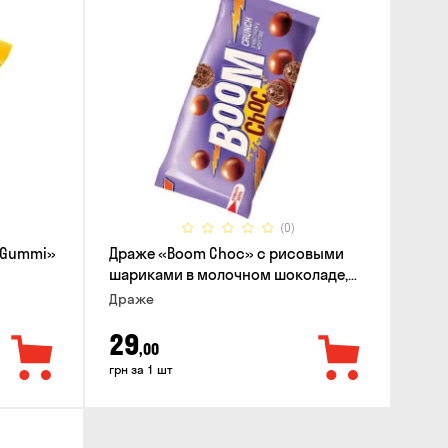
(0)
 Gummi»
Драже «Boom Choc» с рисовыми
шариками в молочном шоколаде,
30г
Драже
29
,00
грн за 1 шт