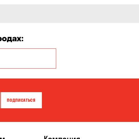
родах:
Белогородка
Вольное
Зазимье
Клинцы
ПОДПИСАТЬСЯ
Кушугум
Николаев
Одесса
ям
Компания