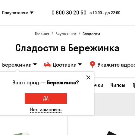
0 800 30 20 50
Покупателям
с 10:00 - до 22:00
Главная
Вкусняшки
Сладости
Сладости в Бережинка
Бережинка
Доставка
Укажите адре
Ваш город —
Бережинка?
е закуски
Орешки
Кукуруза
Семечки
Чипсы
ДА
Нет, изменить