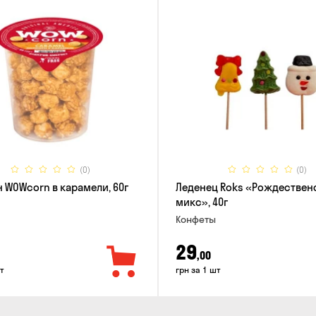
(0)
(0)
 WOWcorn в карамели, 60г
Леденец Roks «Рождествен
микс», 40г
Конфеты
29
,00
т
грн за 1 шт