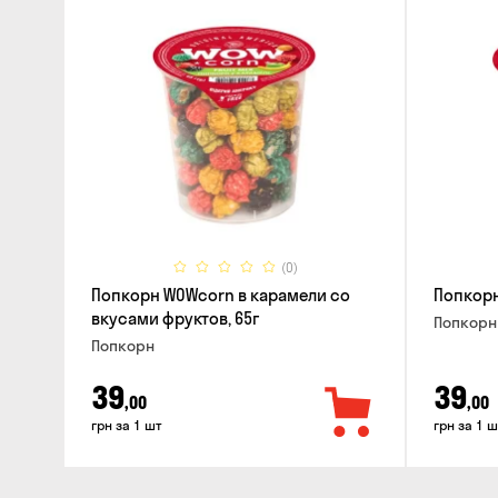
(0)
Попкорн WOWcorn в карамели со
Попкорн
вкусами фруктов, 65г
Попкорн
Попкорн
39
39
,00
,00
грн за 1 шт
грн за 1 ш