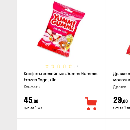
(0)
Конфеты желейные «Yummi Gummi»
Драже «
Frozen Yogo, 70г
молочно
Конфеты
Драже
45
29
,00
,00
грн за 1 шт
грн за 1 ш