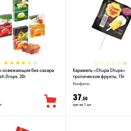
(1)
(0)
ы освежающие без сахара
Карамель «Chupa Chups»
sh Drops, 30г
тропические фрукты, 15г
Конфеты
37
,50
т
грн за 1 шт