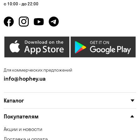
Клинцы
Кривой Рог
с 10:00 - до 22:00
Кропивницкий
Крюковщина
Кулеши
Кушугум
Лесники
Лозоватка
Марьяновка
Матвеевка
Николаев
Николаевка
Для коммерческих предложений
Новоселки
Новоселовка
info@hophey.ua
Обуховка
Одесса
Каталог
Орловщина
Песчанка
Петропавловская
Покупателям
Погребы
Борщаговка
Акции и новости
Пуховка
Самар
Доставка и оплата