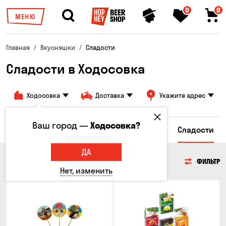
0
0
МЕНЮ
Главная
Вкусняшки
Сладости
Сладости в Ходосовка
Ходосовка
Доставка
Укажите адрес
Ваш город —
Ходосовка?
сы
Гренки и Сухарики
Злаковые снеки
Сладости
ДА
СЛАДОСТИ
ФИЛЬТР
Нет, изменить