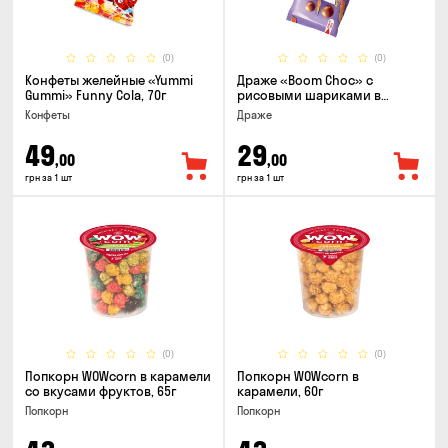
(0)
(0)
Конфеты желейные «Yummi
Драже «Boom Choc» с
Gummi» Funny Cola, 70г
рисовыми шариками в
молочном шоколаде, 30г
Конфеты
Драже
49
29
,00
,00
грн за 1 шт
грн за 1 шт
(0)
(0)
Попкорн WOWcorn в карамели
Попкорн WOWcorn в
со вкусами фруктов, 65г
карамели, 60г
Попкорн
Попкорн