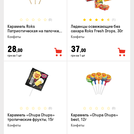
(0)
(1)
Карамель Roks
Леденцы освежающие без
Патриотическая на палочке,
сахара Roks Fresh Drops, 30г
50г
Конфеты
Конфеты
28
37
,00
,00
грн за 1 шт
грн за 1 шт
(0)
(0)
Карамель «Chupa Chups»
Карамель «Chupa Chups»
тропические фрукты, 15г
best, 12г
Конфеты
Конфеты