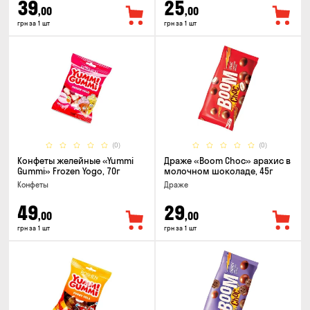
39
25
,00
,00
грн за 1 шт
грн за 1 шт
(0)
(0)
Конфеты желейные «Yummi
Драже «Boom Choc» арахис в
Gummi» Frozen Yogo, 70г
молочном шоколаде, 45г
Конфеты
Драже
49
29
,00
,00
грн за 1 шт
грн за 1 шт