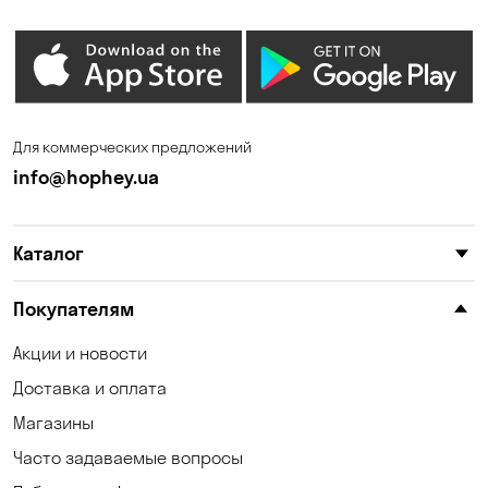
Зазимье
Запорожье
Ирпень
Калиновка
Каменные Потоки
Каменское
Для коммерческих предложений
Карнауховка
Катериновка
info@hophey.ua
Киев
Клинцы
Каталог
Княжичи
Корсунцы
Котовка
Коцюбинское
Покупателям
Красноселка
Кременчуг
Акции и новости
Доставка и оплата
Кривой Рог
Кривуши
Магазины
Кропивницкий
Крюковщина
Часто задаваемые вопросы
Кулеши
Кушугум