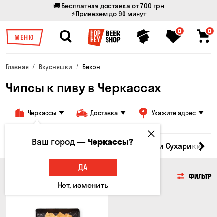
🚚 Бесплатная доставка от 700 грн
⚡Привезем до 90 минут
0
0
МЕНЮ
Главная
Вкусняшки
Бекон
Чипсы к пиву в Черкассах
Черкассы
Доставка
Укажите адрес
Ваш город —
Черкассы?
Кукуруза
Семечки
Чипсы
Гренки и Сухарики
З
ДА
ЧИПСЫ
ФИЛЬТР
Нет, изменить