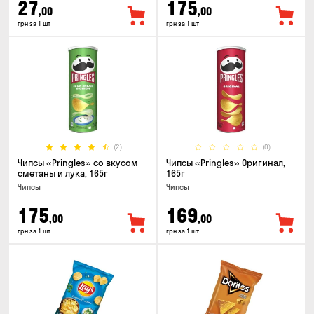
27
175
,00
,00
грн за 1 шт
грн за 1 шт
(2)
(0)
Чипсы «Pringles» со вкусом
Чипсы «Pringles» Оригинал,
сметаны и лука, 165г
165г
Чипсы
Чипсы
175
169
,00
,00
грн за 1 шт
грн за 1 шт