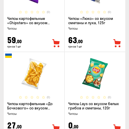
(0)
(0)
Чипсы картофельные
Чипсы «Люкс» со вкусом
«Chipsters» со вкусом
сметаны и лука, 125г
острый удон, 100г
Чипсы
Чипсы
59
63
,00
,00
грн за 1 шт
грн за 1 шт
(0)
(0)
Чипсы картофельные «До
Чипсы Lays со вкусом белых
Бочкового» со вкусом
грибов и сметаны, 120г
сметаны с зеленью, 100г
Чипсы
Чипсы
27
0
,00
,00