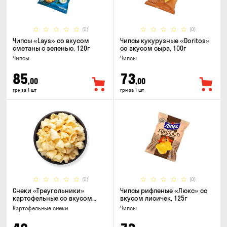
(0)
(0)
Чипсы «Lays» со вкусом
Чипсы кукурузные «Doritos»
сметаны с зеленью, 120г
со вкусом сыра, 100г
Чипсы
Чипсы
85
73
,00
,00
грн за 1 шт
грн за 1 шт
(0)
(0)
Снеки «Треугольники»
Чипсы рифленые «Люкс» со
картофельные со вкусом
вкусом лисичек, 125г
сметаны с луком
Картофельные снеки
Чипсы