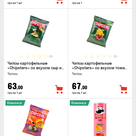
грн за 1 шт
грн за 1
(0)
(0)
Чипсы картофельные
Чипсы картофельные
«Chipsters» со вкусом сыр и
«Chipsters» со вкусом томат
лук, 95г
спайси, 95г
Чипсы
Чипсы
63
67
,00
,00
грн за 1 шт
грн за 1 шт
Новинка
Новинка