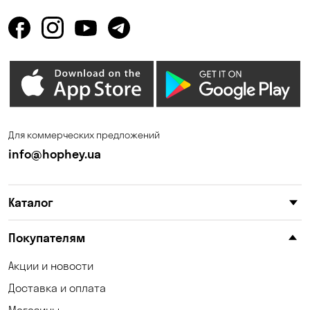
Горенка
Гостомель
Днепр
Елизаветовка
Зазимье
Запорожье
Ирпень
Калиновка
Каменные Потоки
Каменское
Для коммерческих предложений
Карнауховка
Катериновка
info@hophey.ua
Киев
Клинцы
Каталог
Княжичи
Корсунцы
Котовка
Коцюбинское
Покупателям
Красноселка
Кременчуг
Акции и новости
Доставка и оплата
Кривой Рог
Кривуши