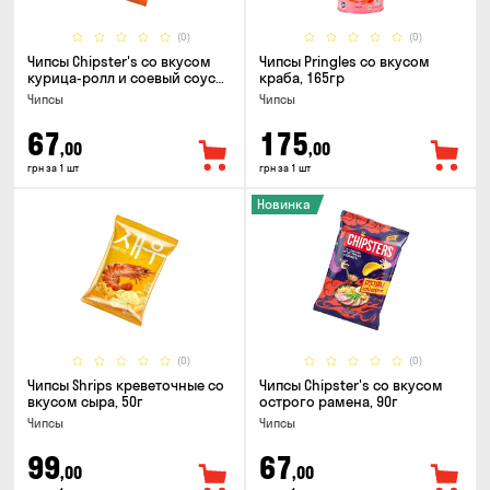
(0)
(0)
Чипсы Chipster's со вкусом
Чипсы Pringles со вкусом
курица-ролл и соевый соус
краба, 165гр
90г
Чипсы
Чипсы
67
175
,00
,00
грн за 1 шт
грн за 1 шт
Новинка
(0)
(0)
Чипсы Shrips креветочные со
Чипсы Chipster's со вкусом
вкусом сыра, 50г
острого рамена, 90г
Чипсы
Чипсы
99
67
,00
,00