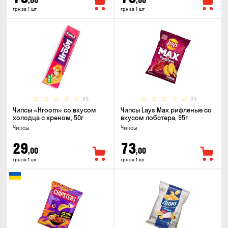
,00
,00
грн за 1 шт
грн за 1 шт
(0)
(0)
Чипсы «Hroom» со вкусом
Чипсы Lays Max рифленые со
холодца с хреном, 50г
вкусом лобстера, 95г
Чипсы
Чипсы
29
73
,00
,00
грн за 1 шт
грн за 1 шт