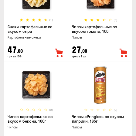
(1)
(2)
Снеки картофельные со
Чипсы картофельные со
вкусом сыра
вкусом томата, 100г
Картофельные снеки
Чипсы
47
27
,00
,00
грн за 100 г
грн за 1 шт
(0)
(0)
Чипсы картофельные со
Чипсы «Pringles» со вкусом
вкусом бекона, 100г
паприки, 165г
Чипсы
Чипсы