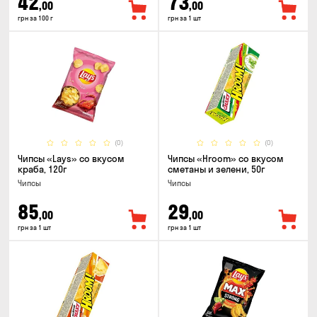
42
73
,00
,00
грн за 100 г
грн за 1 шт
(0)
(0)
Чипсы «Lays» со вкусом
Чипсы «Hroom» со вкусом
краба, 120г
сметаны и зелени, 50г
Чипсы
Чипсы
85
29
,00
,00
грн за 1 шт
грн за 1 шт