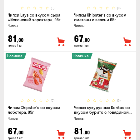
(0)
(0)
Чипси Lays со вкусом сыра
Чипсы Chipster's со вкусом
«Испанский характер», 95г
сметаны и зелени 95г
Чипсы
Чипсы
81
67
,00
,00
грн за 1 шт
грн за 1 шт
Новинка
Новинка
(0)
(0)
Чипсы Chipster's со вкусом
Чипсы кукурузные Doritos со
лобстера, 95г
вкусом бурито с говядиной,
90г
Чипсы
Чипсы
67
81
,00
,00
грн за 1 шт
грн за 1 шт