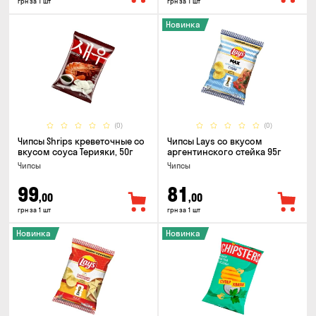
грн за 1 шт
грн за 1 шт
Новинка
(0)
(0)
Чипсы Shrips креветочные со
Чипсы Lays со вкусом
вкусом соуса Терияки, 50г
аргентинского стейка 95г
Чипсы
Чипсы
99
81
,00
,00
грн за 1 шт
грн за 1 шт
Новинка
Новинка