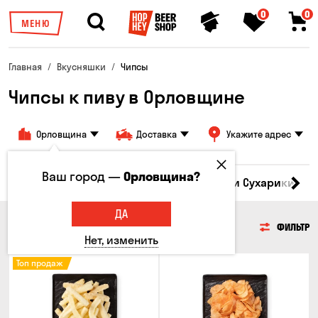
0
0
МЕНЮ
Главная
Вкусняшки
Чипсы
Чипсы к пиву в Орловщине
Орловщина
Доставка
Укажите адрес
Ваш город —
Орловщина?
Кукуруза
Семечки
Чипсы
Гренки и Сухарики
З
ДА
ЧИПСЫ
ФИЛЬТР
Нет, изменить
Топ продаж