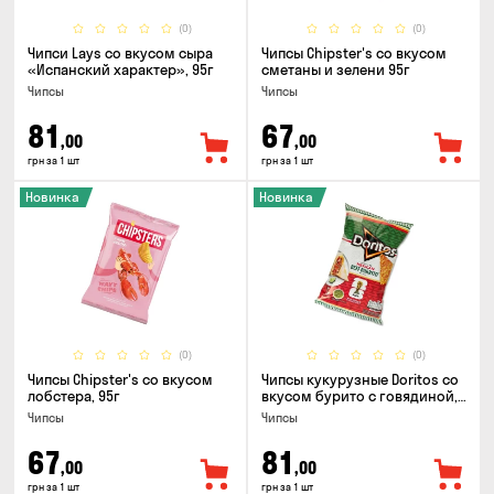
(0)
(0)
Чипси Lays со вкусом сыра
Чипсы Chipster's со вкусом
«Испанский характер», 95г
сметаны и зелени 95г
Чипсы
Чипсы
81
67
,00
,00
грн за 1 шт
грн за 1 шт
Новинка
Новинка
(0)
(0)
Чипсы Chipster's со вкусом
Чипсы кукурузные Doritos со
лобстера, 95г
вкусом бурито с говядиной,
90г
Чипсы
Чипсы
67
81
,00
,00
грн за 1 шт
грн за 1 шт