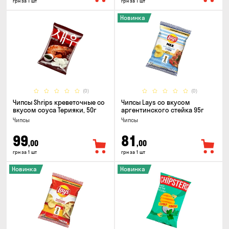
грн за 1 шт
грн за 1 шт
Новинка
(0)
(0)
Чипсы Shrips креветочные со
Чипсы Lays со вкусом
вкусом соуса Терияки, 50г
аргентинского стейка 95г
Чипсы
Чипсы
99
81
,00
,00
грн за 1 шт
грн за 1 шт
Новинка
Новинка