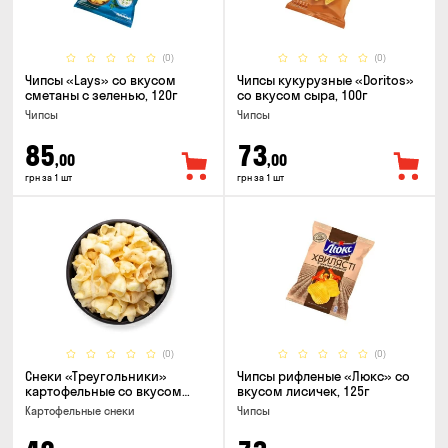
(0)
(0)
Чипсы «Lays» со вкусом
Чипсы кукурузные «Doritos»
сметаны с зеленью, 120г
со вкусом сыра, 100г
Чипсы
Чипсы
85
73
,00
,00
грн за 1 шт
грн за 1 шт
(0)
(0)
Снеки «Треугольники»
Чипсы рифленые «Люкс» со
картофельные со вкусом
вкусом лисичек, 125г
сметаны с луком
Картофельные снеки
Чипсы