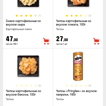
(1)
(2)
Снеки картофельные со
Чипсы картофельные со
вкусом сыра
вкусом томата, 100г
Картофельные снеки
Чипсы
47
27
,00
,00
грн за 100 г
грн за 1 шт
(0)
(0)
Чипсы картофельные со
Чипсы «Pringles» со вкусом
вкусом бекона, 100г
паприки, 165г
Чипсы
Чипсы