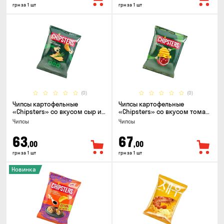
грн за 1 шт
грн за 1 шт
(0)
(0)
Чипсы картофельные
Чипсы картофельные
«Chipsters» со вкусом сыр и
«Chipsters» со вкусом томат
лук, 95г
спайси, 95г
Чипсы
Чипсы
63
67
,00
,00
грн за 1 шт
грн за 1 шт
Новинка