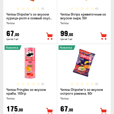
(0)
(0)
Чипсы Chipster's со вкусом
Чипсы Shrips креветочные со
курица-ролл и соевый соус
вкусом сыра, 50г
90г
Чипсы
Чипсы
67
99
,00
,00
грн за 1 шт
грн за 1 шт
Новинка
Новинка
(0)
(0)
Чипсы Pringles со вкусом
Чипсы Chipster's со вкусом
краба, 165гр
острого рамена, 90г
Чипсы
Чипсы
175
67
,00
,00