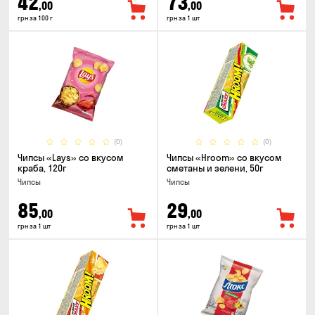
42
73
,00
,00
грн за 100 г
грн за 1 шт
(0)
(0)
Чипсы «Lays» со вкусом
Чипсы «Hroom» со вкусом
краба, 120г
сметаны и зелени, 50г
Чипсы
Чипсы
85
29
,00
,00
грн за 1 шт
грн за 1 шт