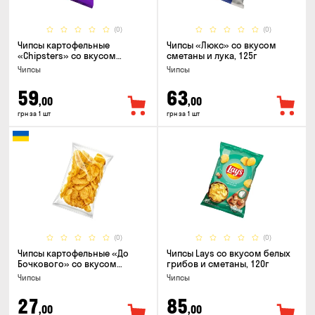
(0)
(0)
Чипсы картофельные
Чипсы «Люкс» со вкусом
«Chipsters» со вкусом
сметаны и лука, 125г
острый удон, 100г
Чипсы
Чипсы
59
63
,00
,00
грн за 1 шт
грн за 1 шт
(0)
(0)
Чипсы картофельные «До
Чипсы Lays со вкусом белых
Бочкового» со вкусом
грибов и сметаны, 120г
сметаны с зеленью, 100г
Чипсы
Чипсы
27
85
,00
,00