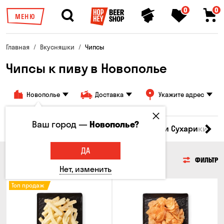
0
0
МЕНЮ
Главная
Вкусняшки
Чипсы
Чипсы к пиву в Новополье
Новополье
Доставка
Укажите адрес
Ваш город —
Новополье?
Кукуруза
Семечки
Чипсы
Гренки и Сухарики
З
ДА
ЧИПСЫ
ФИЛЬТР
Нет, изменить
Топ продаж