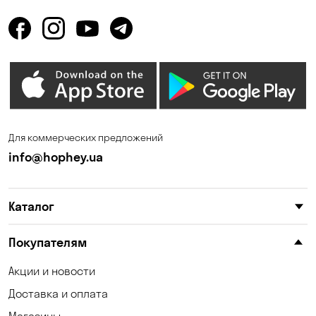
Горенка
Гостомель
Днепр
Елизаветовка
Зазимье
Запорожье
Ирпень
Калиновка
Каменные Потоки
Каменское
Для коммерческих предложений
Карнауховка
Катериновка
info@hophey.ua
Киев
Клинцы
Каталог
Княжичи
Корсунцы
Котовка
Коцюбинское
Покупателям
Красноселка
Кременчуг
Акции и новости
Доставка и оплата
Кривой Рог
Кривуши