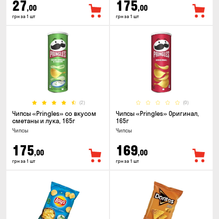
27
175
,00
,00
грн за 1 шт
грн за 1 шт
(2)
(0)
Чипсы «Pringles» со вкусом
Чипсы «Pringles» Оригинал,
сметаны и лука, 165г
165г
Чипсы
Чипсы
175
169
,00
,00
грн за 1 шт
грн за 1 шт