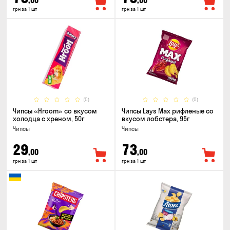
,00
,00
грн за 1 шт
грн за 1 шт
(0)
(0)
Чипсы «Hroom» со вкусом
Чипсы Lays Max рифленые со
холодца с хреном, 50г
вкусом лобстера, 95г
Чипсы
Чипсы
29
73
,00
,00
грн за 1 шт
грн за 1 шт