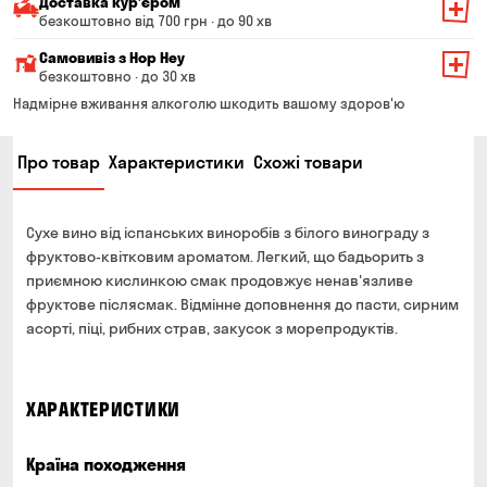
Доставка курʼєром
безкоштовно від 700 грн · до 90 хв
Мінімальна сума всього замовлення — 200 грн
Самовивіз з Hop Hey
Вартість доставки залежить від суми всього замовлення:
безкоштовно · до 30 хв
Від 200 до 299 грн
Мінімальна сума всього замовлення — 250 грн
139 грн
Надмірне вживання алкоголю шкодить вашому здоров'ю
Час складання замовлення — до 30 хв
Від 300 до 399 грн
99 грн
Про товар
Характеристики
Схожі товари
Можете без черги забрати з магазину в зручний для
Від 400 до 699 грн
79 грн
Вас час
Оплата:
Від 700 грн
безкоштовно
Сухе вино від іспанських виноробів з білого винограду з
готівкою в магазині
Термін доставки — до 90 хвилин
фруктово-квітковим ароматом. Легкий, що бадьорить з
банківською картою на сайті та в магазині
приємною кислинкою смак продовжує ненав'язливе
*на час доставки можуть впливати повітряні тривоги
Оплата:
фруктове післясмак. Відмінне доповнення до пасти, сирним
готівкою кур'єру
асорті, піці, рибних страв, закусок з морепродуктів.
банківською картою на сайті
ХАРАКТЕРИСТИКИ
Країна походження