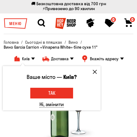
🚚 Безкоштовна доставка від 700 грн
⚡Привеземо до 90 хвилин
0
0
МЕНЮ
Головна
Сьогодні в пляшках
Вино
Вино Garcia Carrion «Vinapena White» біле сухе 11°
Київ
Доставка
Вкажіть адресу
Ваше місто —
Київ?
ТАК
Ні, змінити