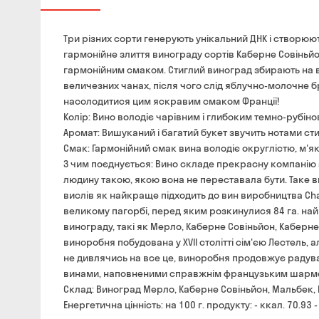
Три різних сорти генерують унікальний ДНК і створюют
гармонійне злиття винограду сортів Каберне Совіньйо
гармонійним смаком. Стиглий виноград збирають на в
величезних чанах, після чого слід яблучно-молочне бр
насолодитися цим яскравим смаком Франції!
Колір: Вино володіє чарівним і глибоким темно-рубін
Аромат: Вишуканий і багатий букет звучить нотами ст
Смак: Гармонійний смак вина володіє округлістю, м'я
З чим поєднується: Вино складе прекрасну компанію з
людину такою, якою вона не переставала бути. Таке в
вислів як найкраще підходить до вин виробництва Cha
великому пагорбі, перед яким розкинулися 84 га. най
винограду, такі як Мерло, Каберне Совіньйон, Каберне 
виноробня побудована у XVII столітті сім'єю Лестель, а
не дивлячись на все це, виноробня продовжує радув
винами, наповненими справжнім французьким шарм
Склад: Виноград Мерло, Каберне Совіньйон, Мальбек,
Енергетична цінність: на 100 г. продукту: - ккал. 70.93 