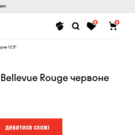
лин
0
0
ухе 12.5°
 Bellevue Rouge червоне
ДИВИТИСЯ СХОЖІ