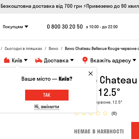
 Безкоштовна доставка від 700 грн
⚡Привеземо до 90 хви
0 800 30 20 50
Покупцям
з 10:00 - до 22:00
Сьогодні в пляшках
Вино
Вино Chateau Bellevue Rouge червоне с
Київ
Доставка
Вкажіть адресу
Вино Chateau
Ваше місто —
Київ?
сухе 12.5°
ТАК
Франція, Червоне, 12.5°
Ні, змінити
(0)
НЕМАЄ В НАЯВНОСТІ