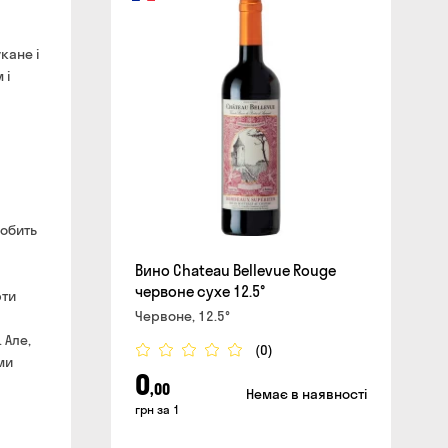
кане і
сайті
 і
робить
Вино Chateau Bellevue Rouge
червоне сухе 12.5°
рти
Червоне, 12.5°
 Але,
(0)
ми
0
,00
Немає в наявності
грн за 1