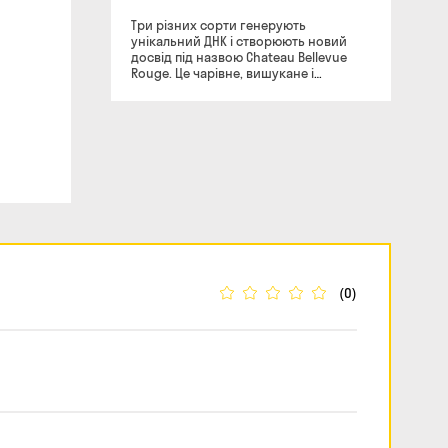
Три різних сорти генерують
унікальний ДНК і створюють новий
досвід під назвою Chateau Bellevue
Rouge. Це чарівне, вишукане і
гармонійне злиття винограду сортів
Каберне Совіньйон, Каберне Фран і
Мерло, які створюють сухе червоне
вино з м'яким і гармонійним смаком.
Стиглий виноград збирають на
виноградниках Бордо Суперієр, який
потім проходить мацерацію у
величезних чанах, після чого слід
яблучно-молочне бродіння з
наступною екстракцією. І все для того,
щоб Ви могли насолодитися цим
яскравим смаком Франції! Колір: Вино
володіє чарівним і глибоким темно-
(0)
рубіновим кольором. Аромат:
Вишуканий і багатий букет звучить
нотами стиглих фруктів з легкими
пряними тонами. Смак: Гармонійний
смак вина володіє округлістю,
м'якістю з теплим і приємним
післясмаком. З чим поєднується: Вино
складе прекрасну компанію з м'ясом,
стейками і витриманими сирами.
«Диво - це те вино, яке робить