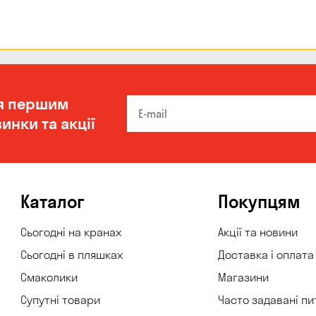
я першим
инки та акції
Каталог
Покупцям
Сьогодні на кранах
Акції та новини
Сьогодні в пляшках
Доставка і оплата
Смаколики
Магазини
Супутні товари
Часто задавані пи