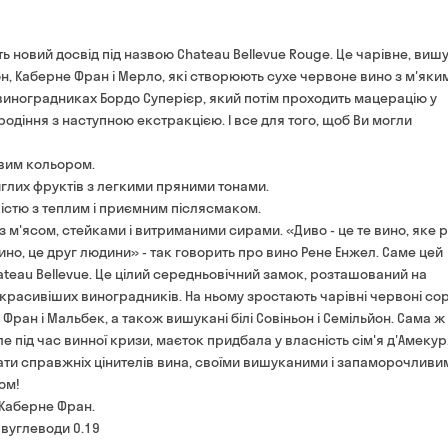
Оплата:
готівкою кур'єру
ь новий досвід під назвою Chateau Bellevue Rouge. Це чарівне, вишу
банківською картою на 
н, Каберне Фран і Мерло, які створюють сухе червоне вино з м'яким
иноградниках Бордо Суперієр, який потім проходить мацерацію у
одіння з наступною екстракцією. І все для того, щоб Ви могли
овим кольором.
иглих фруктів з легкими пряними тонами.
кістю з теплим і приємним післясмаком.
 м'ясом, стейками і витриманими сирами. «Диво - це те вино, яке 
ино, це друг людини» - так говорить про вино Рене Енжел. Саме цей
teau Bellevue. Це цілий середньовічний замок, розташований на
красивіших виноградників. На ньому зростають чарівні червоні со
Фран і Мальбек, а також вишукані білі Совіньон і Семільйон. Сама ж
ле під час винної кризи, маєток придбала у власність сім'я д'Амекур.
ати справжніх цінителів вина, своїми вишуканими і запаморочливи
ом!
 Каберне Фран.
- вуглеводи 0.19