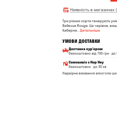
Наявність в магазинах (
Три різних сорти генерують уні
Bellevue Rouge. Це чарівне, ви
Каберне
… Детальніше
УМОВИ ДОСТАВКИ
Доставка курʼєром
безкоштовно від 700 грн · до 
Мінімальна сума всього з
Самовивіз з Hop Hey
Вартість доставки залежи
безкоштовно · до 30 хв
Від 200 до 299 грн
Мінімальна сума всьог
Надмірне вживання алкоголю шк
Час складання замовле
Від 300 до 399 грн
Можете без черги забр
Від 400 до 699 грн
Оплата:
готівкою в магазині
Від 700 грн
банківською картою на с
Термін доставки — до 90 
*на час доставки можуть вп