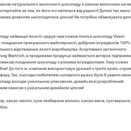
смаком натурального молочного шоколаду з ніжною молочною начи
готівкою кур'єру
терігайте за тим, як його очі світяться від радості! Дитині так мало
банківською картою на 
м мама дозволяє насолодитися цілком! Не потрібно обмежувати дити
оладу найвищої якості» дарує нам кожна плитка шоколаду Vivani.
є: поєднання прекрасного майстерності, добірних інгредієнтів 100%
ельного відстеження якості виробництва. Асортимент органічного
ig Weinrich, а продажами продукції займається дочірнє підприєм
 смакові поєднання шоколаду з різними інгредієнтами. Тому кожен
не! До того ж, компанія використовує урожай з третіх країн, спри
феру. Так, сьогодні любителям солодкого важко було б уявити своє
коладу володіє унікальною упаковкою, дизайн якої розроблений
ним смаком з унікальним дизайном цілком!
ор, какао-масло, сухе незбиране молоко, какао-маса, сухі вершки,
бон.