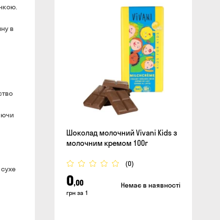
нкою.
сайті
ну в
ство
яючи
Шоколад молочний Vivani Kids з
молочним кремом 100г
(0)
 сухе
0
,00
Немає в наявності
грн за 1