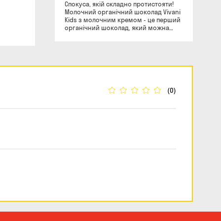
Спокуса, якій складно протистояти!
Молочний органічний шоколад Vivani
Kids з молочним кремом - це перший
органічний шоколад, який можна
дітям! Він володіє насиченим смаком
натурального молочного шоколаду з
ніжною молочною начинкою.
Подаруйте своїй дитині цю смачну
радість і просто спостерігайте за тим,
як його очі світяться від радості!
Дитині так мало потрібно для щастя:
(0)
якісний і смачний шоколад, яким
мама дозволяє насолодитися цілком!
Не потрібно обмежувати дитину в
цьому шоколаді! Адже він
натуральний! «Досвід більш ніж
столітньої історії виробництва
шоколаду найвищої якості» дарує
нам кожна плитка шоколаду Vivani.
Ключовими факторами успіху цієї
німецької компанії є: поєднання
прекрасного майстерності, добірних
інгредієнтів 100% якості, кращих
рецептів, сучасного обладнання і
ретельного відстеження якості
виробництва. Асортимент
органічного шоколаду виробляється
сімейним підприємством Ludwig