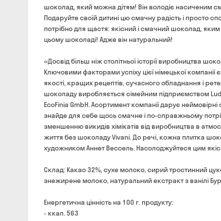
шоколад, який можна дітям! Він володіє насиченим 
Подаруйте своїй дитині цю смачну радість і просто спос
потрібно для щастя: якісний і смачний шоколад, яки
цьому шоколаді! Адже він натуральний!
«Досвід більш ніж столітньої історії виробництва шок
Ключовими факторами успіху цієї німецької компанії 
якості, кращих рецептів, сучасного обладнання і рет
шоколаду виробляється сімейним підприємством Ludw
EcoFinia GmbH. Асортимент компанії дарує неймовірні
знайде для себе щось смачне і по-справжньому потріб
зменшенню викидів хімікатів від виробництва в атмос
життя без шоколаду Vivani. До речі, кожна плитка шо
художником Аннет Вессель. Насолоджуйтеся цим якіс
Склад: Какао 32%, сухе молоко, сирий тростинний цук
знежирене молоко, натуральний екстракт з ванілі Бур
Енергетична цінність на 100 г. продукту:
- ккал. 563