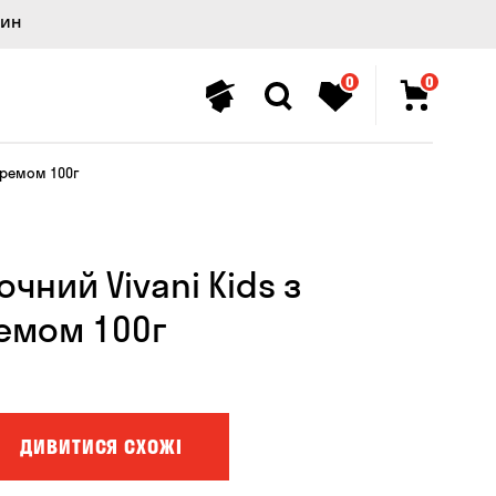
лин
0
0
кремом 100г
ний Vivani Kids з
емом 100г
ДИВИТИСЯ СХОЖІ