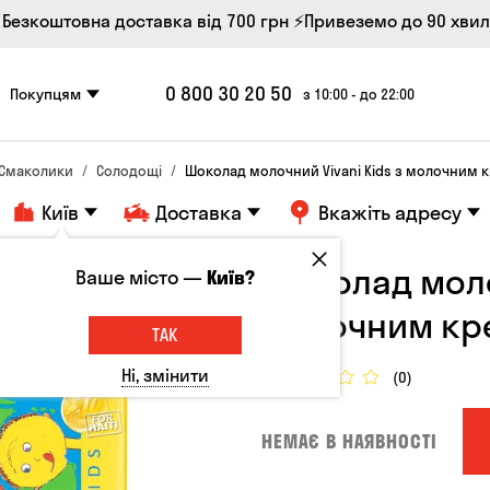
 Безкоштовна доставка від 700 грн
⚡Привеземо до 90 хви
0 800 30 20 50
Покупцям
з 10:00 - до 22:00
Смаколики
Солодощі
Шоколад молочний Vivani Kids з молочним 
Київ
Доставка
Вкажіть адресу
Шоколад молоч
Ваше місто —
Київ?
молочним кр
ТАК
Ні, змінити
(0)
НЕМАЄ В НАЯВНОСТІ