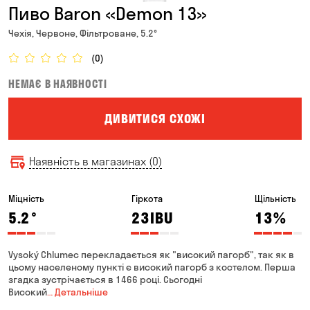
Пиво Baron «Demon 13»
Чехія, Червоне, Фільтроване, 5.2°
(0)
НЕМАЄ В НАЯВНОСТІ
ДИВИТИСЯ СХОЖІ
Наявність в магазинах (0)
Міцність
Гіркота
Щільність
5.2
°
23
IBU
13
%
Vysoký Chlumec перекладається як "високий пагорб", так як в
цьому населеному пункті є високий пагорб з костелом. Перша
згадка зустрічається в 1466 році. Сьогодні
Високий
… Детальніше