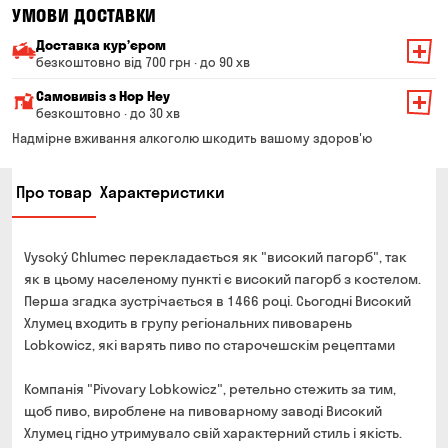
УМОВИ ДОСТАВКИ
Доставка курʼєром
безкоштовно від 700 грн · до 90 хв
Мінімальна сума всього замовлення — 200 грн
Самовивіз з Hop Hey
Вартість доставки залежить від суми всього замовлення:
безкоштовно · до 30 хв
Від 200 до 299 грн
Мінімальна сума всього замовлення — 250 грн
139 грн
Надмірне вживання алкоголю шкодить вашому здоров'ю
Час складання замовлення — до 30 хв
Від 300 до 399 грн
99 грн
Про товар
Характеристики
Можете без черги забрати з магазину в зручний для
Від 400 до 699 грн
79 грн
Вас час
Оплата:
Від 700 грн
безкоштовно
Vysoký Chlumec перекладається як "високий пагорб", так
готівкою в магазині
Термін доставки — до 90 хвилин
як в цьому населеному пункті є високий пагорб з костелом.
банківською картою на сайті та в магазині
Перша згадка зустрічається в 1466 році. Сьогодні Високий
*на час доставки можуть впливати повітряні тривоги
Оплата:
Хлумец входить в групу регіональних пивоварень
готівкою кур'єру
Lobkowicz, які варять пиво по старочешскім рецептами
банківською картою на сайті
Компанія "Pivovary Lobkowicz", ретельно стежить за тим,
щоб пиво, вироблене на пивоварному заводі Високий
Хлумец гідно утримувало свій характерний стиль і якість.