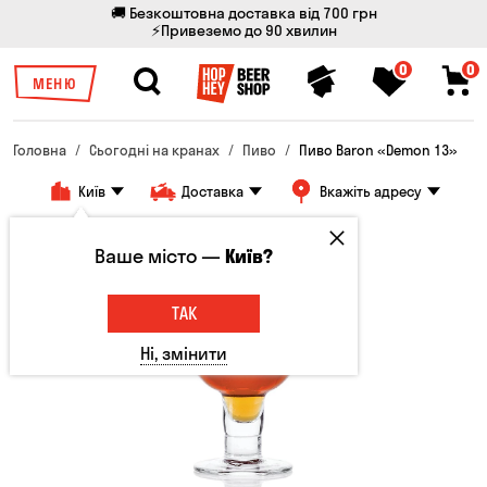
🚚 Безкоштовна доставка від 700 грн
⚡Привеземо до 90 хвилин
0
0
МЕНЮ
Головна
Сьогодні на кранах
Пиво
Пиво Baron «Demon 13»
Київ
Доставка
Вкажіть адресу
Ваше місто —
Київ?
ТАК
Ні, змінити