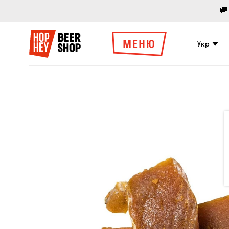
🚚
МЕНЮ
Укр