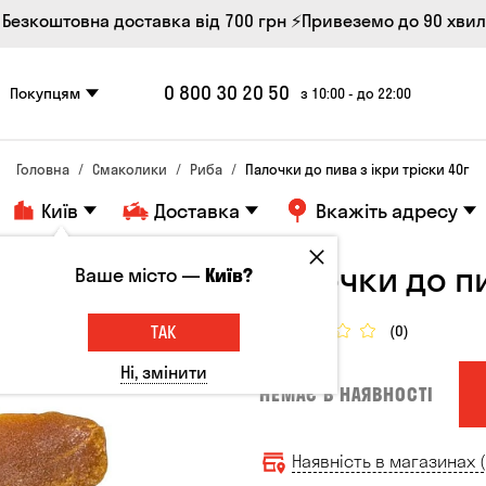
 Безкоштовна доставка від 700 грн
⚡Привеземо до 90 хви
0 800 30 20 50
Покупцям
з 10:00 - до 22:00
Головна
Смаколики
Риба
Палочки до пива з ікри тріски 40г
Київ
Доставка
Вкажіть адресу
Палочки до пи
Ваше місто —
Київ?
ТАК
(0)
Ні, змінити
НЕМАЄ В НАЯВНОСТІ
Наявність в магазинах (