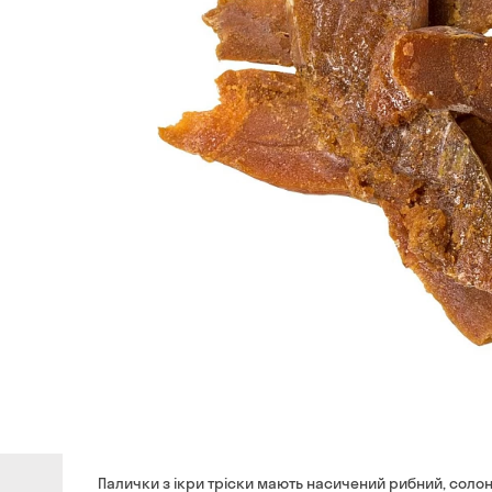
Палички з ікри тріски мають насичений рибний, солон