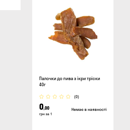
Палочки до пива з ікри тріски
40г
(0)
0
,00
Немає в наявності
грн за 1