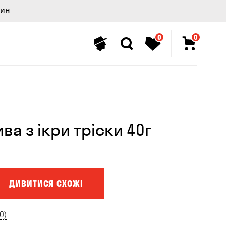
лин
0
0
ва з ікри тріски 40г
ДИВИТИСЯ СХОЖІ
0)