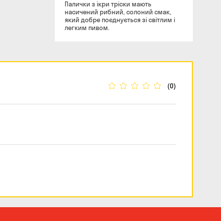
Палички з ікри тріски мають
насичений рибний, солоний смак,
який добре поєднується зі світлим і
легким пивом.
(0)