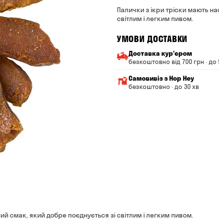
Палички з ікри тріски мають н
світлим і легким пивом.
УМОВИ ДОСТАВКИ
Доставка курʼєром
безкоштовно від 700 грн · до 
Мінімальна сума всього з
Самовивіз з Hop Hey
Вартість доставки залежи
безкоштовно · до 30 хв
Від 200 до 299 грн
Мінімальна сума всьог
Час складання замовле
Від 300 до 399 грн
Можете без черги забр
Від 400 до 699 грн
Оплата:
готівкою в магазині
Від 700 грн
банківською картою на с
Термін доставки — до 90 
*на час доставки можуть вп
Оплата:
готівкою кур'єру
банківською картою на 
ий смак, який добре поєднується зі світлим і легким пивом.