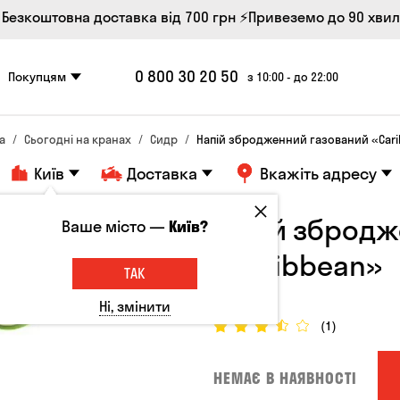
 Безкоштовна доставка від 700 грн
⚡Привеземо до 90 хви
0 800 30 20 50
Покупцям
з 10:00 - до 22:00
а
Сьогодні на кранах
Сидр
Напій збродженний газований «Car
Київ
Доставка
Вкажіть адресу
Напій збродж
Ваше місто —
Київ?
«Caribbean»
ТАК
5°
Ні, змінити
(1)
НЕМАЄ В НАЯВНОСТІ