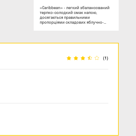
«Сaribbean» - легкий збалансований
терпко-солодкий смак напою,
досягається правильними
пропорціями складових яблучно-
лимонною, злегка пряною, основою,
відтінений півтонами суданської
троянди. Буде приємним
доповненням в будь-якій компанії
жіночій та не тільки ... Аромат: легкий,
цитрусово - пікантний з нотою
суданської троянди. Смак: солодкий,
(1)
з лаймовими нотками. Післясмак:
м'який, приємний, з лаймовими
нотками. Енергетична цінність на 100
г продукту: ккал 56 (234,56 кДж)
вуглеводи 6.5 г білки 0 жири 0