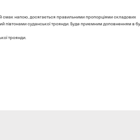
Оплата:
готівкою кур'єру
ий смак напою, досягається правильними пропорціями складових
банківською картою на 
ий півтонами суданської троянди. Буде приємним доповненням в бу
ької троянди.