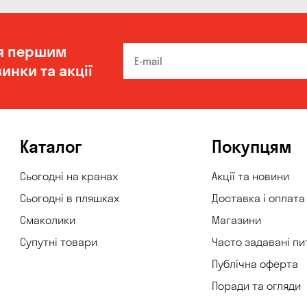
я першим
инки та акції
Каталог
Покупцям
Сьогодні на кранах
Акції та новини
Сьогодні в пляшках
Доставка і оплата
Смаколики
Магазини
Супутні товари
Часто задавані пи
Публічна оферта
Поради та огляди