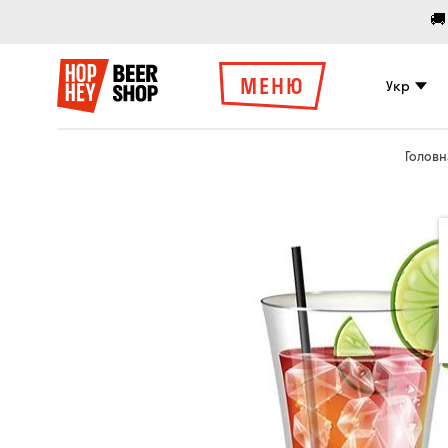
🚚
МЕНЮ
Укр
Головн