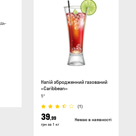
сайті
дь-
Напій збродженний газований
«Caribbean»
5°
(1)
39
,99
Немає в наявності
грн за 1 кг