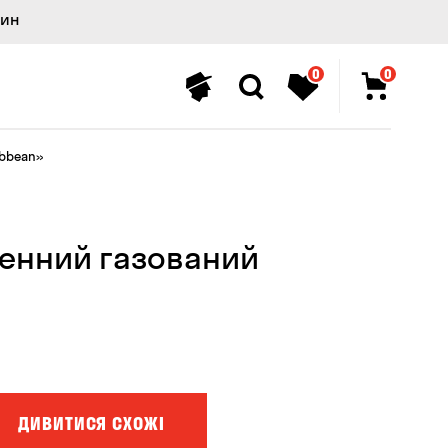
лин
0
0
ibbean»
енний газований
ДИВИТИСЯ СХОЖІ