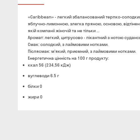
«Сaribbean» - легкий збалансований терпко-солодк
яблучно-лимонною, злегка пряною, основою, відтінен
якій компанії жіночій та не тільки ...
Аромат: легкий, цитрусово - пікантний з нотою суданс
Смак: солодкий, з лаймовими нотками.
Післясмак: м'який, приємний, з лаймовими нотками.
Енергетична цінність на 100 г продукту:
ккал 56 (234,56 кДж)
вуглеводи 6.5 г
білки 0
жири 0