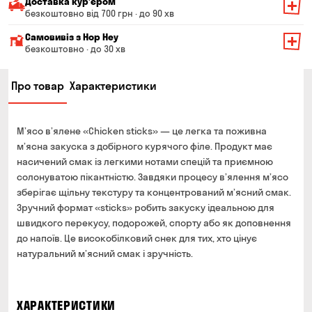
Доставка курʼєром
безкоштовно від 700 грн · до 90 хв
Мінімальна сума всього замовлення — 200 грн
Самовивіз з Hop Hey
Вартість доставки залежить від суми всього замовлення:
безкоштовно · до 30 хв
Від 200 до 299 грн
Мінімальна сума всього замовлення — 250 грн
139 грн
Про товар
Характеристики
Час складання замовлення — до 30 хв
Від 300 до 399 грн
99 грн
Можете без черги забрати з магазину в зручний для
Від 400 до 699 грн
79 грн
Вас час
М’ясо в’ялене «Chicken sticks» — це легка та поживна
Оплата:
Від 700 грн
безкоштовно
м’ясна закуска з добірного курячого філе. Продукт має
готівкою в магазині
насичений смак із легкими нотами спецій та приємною
Термін доставки — до 90 хвилин
банківською картою на сайті та в магазині
солонуватою пікантністю. Завдяки процесу в’ялення м’ясо
*на час доставки можуть впливати повітряні тривоги
зберігає щільну текстуру та концентрований м’ясний смак.
Оплата:
Зручний формат «sticks» робить закуску ідеальною для
готівкою кур'єру
швидкого перекусу, подорожей, спорту або як доповнення
банківською картою на сайті
до напоїв. Це високобілковий снек для тих, хто цінує
натуральний м’ясний смак і зручність.
ХАРАКТЕРИСТИКИ