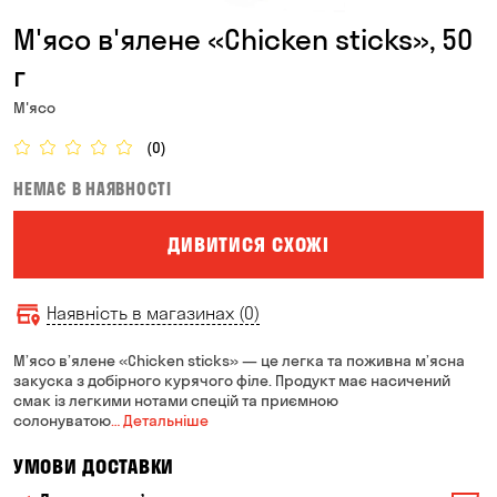
М'ясо в'ялене «Chicken sticks», 50
г
М'ясо
(0)
НЕМАЄ В НАЯВНОСТІ
ДИВИТИСЯ СХОЖІ
Наявність в магазинах (0)
М’ясо в’ялене «Chicken sticks» — це легка та поживна м’ясна
закуска з добірного курячого філе. Продукт має насичений
смак із легкими нотами спецій та приємною
солонуватою
… Детальніше
УМОВИ ДОСТАВКИ