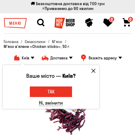
🚚 Безкоштовна доставка від 700 грн
⚡Привеземо до 90 хвилин
0
0
МЕНЮ
Головна
Смаколики
М'ясо
М'ясо в'ялене «Chicken sticks», 50 г
Київ
Доставка
Вкажіть адресу
Ваше місто —
Київ?
ТАК
Ні, змінити