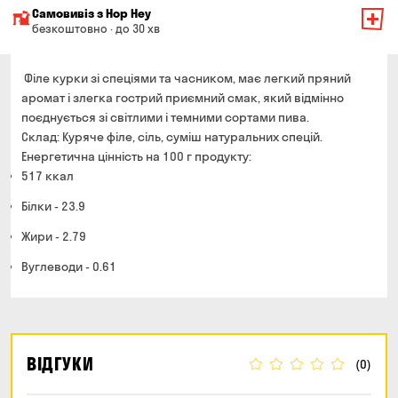
Мінімальна сума всього замовлення — 200 грн
Самовивіз з Hop Hey
Вартість доставки залежить від суми всього замовлення:
безкоштовно · до 30 хв
Від 200 до 299 грн
Мінімальна сума всього замовлення — 250 грн
139 грн
Час складання замовлення — до 30 хв
Філе курки зі спеціями та часником, має легкий пряний
Від 300 до 399 грн
99 грн
аромат і злегка гострий приємний смак, який відмінно
Можете без черги забрати з магазину в зручний для
поєднується зі світлими і темними сортами пива.
Від 400 до 699 грн
79 грн
Вас час
Склад: Куряче філе, сіль, суміш натуральних спецій.
Оплата:
Від 700 грн
безкоштовно
Енергетична цінність на 100 г продукту:
готівкою в магазині
Термін доставки — до 90 хвилин
517 ккал
банківською картою на сайті та в магазині
*на час доставки можуть впливати повітряні тривоги
Білки - 23.9
Оплата:
готівкою кур'єру
Жири - 2.79
банківською картою на сайті
Вуглеводи - 0.61
ВІДГУКИ
(0)