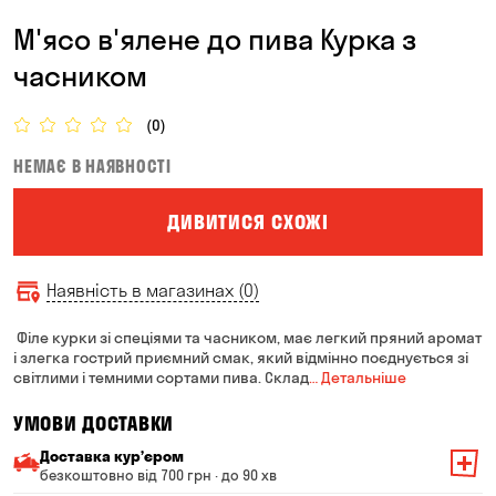
М'ясо в'ялене до пива Курка з
часником
(0)
НЕМАЄ В НАЯВНОСТІ
ДИВИТИСЯ СХОЖІ
Наявність в магазинах (0)
Філе курки зі спеціями та часником, має легкий пряний аромат
і злегка гострий приємний смак, який відмінно поєднується зі
світлими і темними сортами пива. Склад
… Детальніше
УМОВИ ДОСТАВКИ
Доставка курʼєром
безкоштовно від 700 грн · до 90 хв