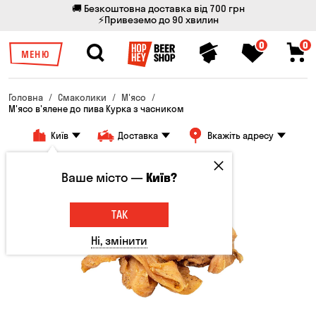
🚚 Безкоштовна доставка від 700 грн
⚡Привеземо до 90 хвилин
0
0
МЕНЮ
Головна
Смаколики
М'ясо
М'ясо в'ялене до пива Курка з часником
Київ
Доставка
Вкажіть адресу
Ваше місто —
Київ?
ТАК
Ні, змінити