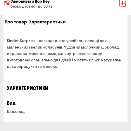
Самовивіз з Hop Hey
Вартість доставки залежить від суми всього замовлення:
безкоштовно · до 30 хв
Від 200 до 299 грн
Мінімальна сума всього замовлення — 250 грн
139 грн
Про товар
Характеристики
Час складання замовлення — до 30 хв
Від 300 до 399 грн
99 грн
Можете без черги забрати з магазину в зручний для
Від 400 до 699 грн
79 грн
Вас час
Kinder Surprise - легендарні та улюблені ласощі для
Оплата:
Від 700 грн
безкоштовно
маленьких і великих ласунів. Чудовий молочний шоколад,
готівкою в магазині
вершково-молочна помадка внутрішнього шару
Термін доставки — до 90 хвилин
банківською картою на сайті та в магазині
виготовлені спеціально для дітей і містять тільки натуральні
*на час доставки можуть впливати повітряні тривоги
какаопродукти та молоко.
Оплата:
готівкою кур'єру
банківською картою на сайті
ХАРАКТЕРИСТИКИ
Вид
Шоколад