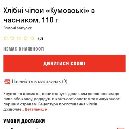
Хлібні чіпси «Кумовські» з
часником, 110 г
Солоні закуски
(0)
НЕМАЄ В НАЯВНОСТІ
ДИВИТИСЯ СХОЖІ
Наявність в магазинах (0)
Хрусткі та ароматні, вони стануть ідеальним доповненням до
пива або квасу, додадуть пікантності салатам та вишуканості
першим стравам. Рецептура приготування чіпсів
дозволяє
… Детальніше
УМОВИ ДОСТАВКИ