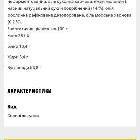
неферментований, сіль кухонна харчова, кмин мелений ),
часник натуральний сухий подрібнений (14 %), олія
рослинна рафінована дезодорована, сіль морська харчова
(0,2 %).
Енергетична цінність на 100 г:
Ккал 287,4
Білки 10,4 г
Жири 3,4 г
Вуглеводи 53,8 г
ХАРАКТЕРИСТИКИ
Вид
Солоні закуски