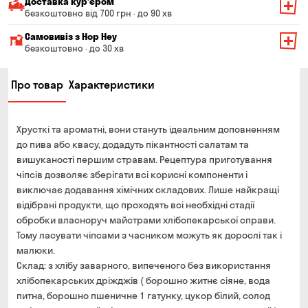
Доставка курʼєром
безкоштовно від 700 грн · до 90 хв
Мінімальна сума всього замовлення — 200 грн
Самовивіз з Hop Hey
Вартість доставки залежить від суми всього замовлення:
безкоштовно · до 30 хв
Від 200 до 299 грн
Мінімальна сума всього замовлення — 250 грн
139 грн
Про товар
Характеристики
Час складання замовлення — до 30 хв
Від 300 до 399 грн
99 грн
Можете без черги забрати з магазину в зручний для
Від 400 до 699 грн
79 грн
Вас час
Хрусткі та ароматні, вони стануть ідеальним доповненням
Оплата:
Від 700 грн
безкоштовно
до пива або квасу, додадуть пікантності салатам та
готівкою в магазині
вишуканості першим стравам. Рецептура приготування
Термін доставки — до 90 хвилин
банківською картою на сайті та в магазині
чіпсів дозволяє зберігати всі корисні компоненти і
*на час доставки можуть впливати повітряні тривоги
виключає додавання хімічних складових. Лише найкращі
Оплата:
відібрані продукти, що проходять всі необхідні стадії
готівкою кур'єру
обробки власноруч майстрами хлібопекарської справи.
банківською картою на сайті
Тому ласувати чіпсами з часником можуть як дорослі так і
малюки.
Склад: з хлібу заварного, випеченого без використання
хлібопекарських дріжджів ( борошно житнє сіяне, вода
питна, борошно пшеничне 1 гатунку, цукор білий, солод