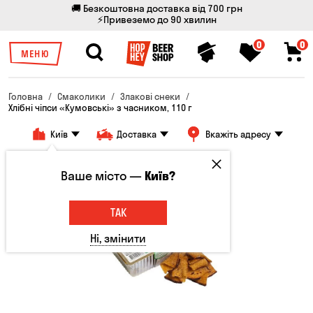
🚚 Безкоштовна доставка від 700 грн
⚡Привеземо до 90 хвилин
0
0
МЕНЮ
Головна
Смаколики
Злакові снеки
Хлібні чіпси «Кумовські» з часником, 110 г
Київ
Доставка
Вкажіть адресу
Ваше місто —
Київ?
ТАК
Ні, змінити