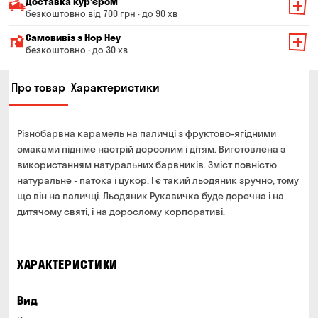
Доставка курʼєром
безкоштовно від 700 грн · до 90 хв
Мінімальна сума всього замовлення — 200 грн
Самовивіз з Hop Hey
Вартість доставки залежить від суми всього замовлення:
безкоштовно · до 30 хв
Від 200 до 299 грн
Мінімальна сума всього замовлення — 250 грн
139 грн
Про товар
Характеристики
Час складання замовлення — до 30 хв
Від 300 до 399 грн
99 грн
Можете без черги забрати з магазину в зручний для
Від 400 до 699 грн
79 грн
Вас час
Різнобарвна карамель на паличці з фруктово-ягідними
Оплата:
Від 700 грн
безкоштовно
смаками підніме настрій дорослим і дітям. Виготовлена з
готівкою в магазині
використанням натуральних барвників. Зміст повністю
Термін доставки — до 90 хвилин
банківською картою на сайті та в магазині
натуральне - патока і цукор. І є такий льодяник зручно, тому
*на час доставки можуть впливати повітряні тривоги
що він на паличці. Льодяник Рукавичка буде доречна і на
Оплата:
дитячому святі, і на дорослому корпоративі.
готівкою кур'єру
банківською картою на сайті
ХАРАКТЕРИСТИКИ
Вид