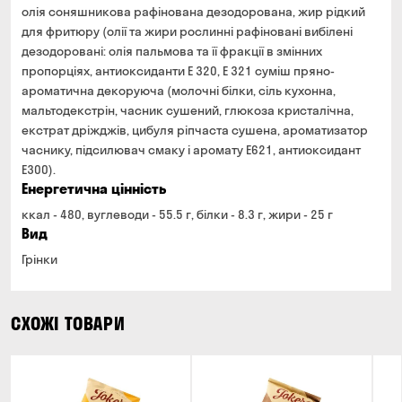
олія соняшникова рафінована дезодорована, жир рідкий
для фритюру (олії та жири рослинні рафіновані вибілені
дезодоровані: олія пальмова та її фракції в змінних
пропорціях, антиоксиданти Е 320, Е 321 суміш пряно-
ароматична декоруюча (молочні білки, сіль кухонна,
мальтодекстрін, часник сушений, глюкоза кристалічна,
екстрат дріжджів, цибуля ріпчаста сушена, ароматизатор
часнику, підсилювач смаку і аромату Е621, антиоксидант
Е300).
Енергетична цінність
ккал - 480, вуглеводи - 55.5 г, білки - 8.3 г, жири - 25 г
Вид
Грінки
СХОЖІ ТОВАРИ