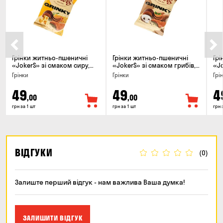
Грінки житньо-пшеничні
Грінки житньо-пшеничні
Гр
«JokerS» зі смаком сиру,
«JokerS» зі смаком грибів,
«Jo
80г
80г
80г
Грінки
Грінки
Грі
49
49
4
,00
,00
грн за 1 шт
грн за 1 шт
грн 
ВІДГУКИ
(0)
Залиште перший відгук - нам важлива Ваша думка!
ЗАЛИШИТИ ВІДГУК