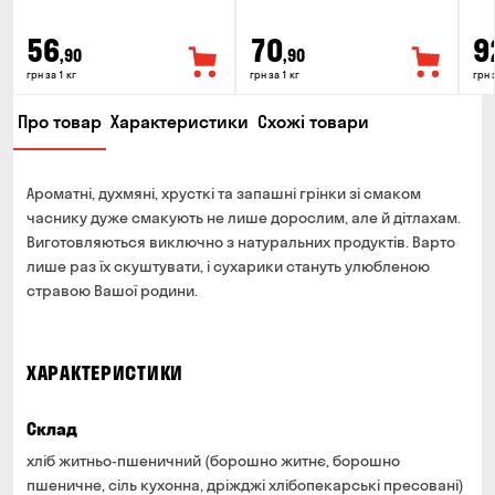
56
70
9
,90
,90
грн за 1 кг
грн за 1 кг
грн 
Про товар
Характеристики
Схожі товари
Ароматні, духмяні, хрусткі та запашні грінки зі смаком
часнику дуже смакують не лише дорослим, але й дітлахам.
Виготовляються виключно з натуральних продуктів. Варто
лише раз їх скуштувати, і сухарики стануть улюбленою
стравою Вашої родини.
ХАРАКТЕРИСТИКИ
Склад
хліб житньо-пшеничний (борошно житнє, борошно
пшеничне, сіль кухонна, дріжджі хлібопекарські пресовані)