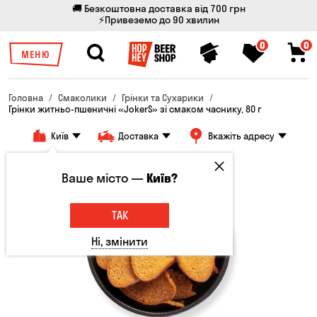
🚚 Безкоштовна доставка від 700 грн
⚡Привеземо до 90 хвилин
0
0
МЕНЮ
Головна
Смаколики
Грінки та Сухарики
Грінки житньо-пшеничні «JokerS» зі смаком часнику, 80 г
Київ
Доставка
Вкажіть адресу
Ваше місто —
Київ?
ТАК
Ні, змінити