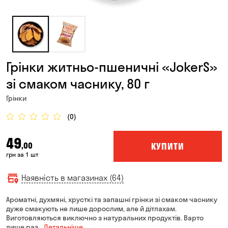
Грінки житньо-пшеничні «JokerS»
зі смаком часнику, 80 г
Грінки
(0)
49
КУПИТИ
,00
грн за 1 шт
Наявність в магазинах (64)
Ароматні, духмяні, хрусткі та запашні грінки зі смаком часнику
дуже смакують не лише дорослим, але й дітлахам.
Виготовляються виключно з натуральних продуктів. Варто
лише раз
… Детальніше