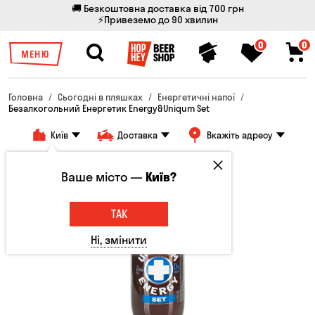
🚚 Безкоштовна доставка від 700 грн
⚡Привеземо до 90 хвилин
0
0
МЕНЮ
Головна
Сьогодні в пляшках
Енергетичні напої
Безалкогольний Енергетик Energy&Uniqum Set
Київ
Доставка
Вкажіть адресу
Ваше місто —
Київ?
ТАК
Ні, змінити