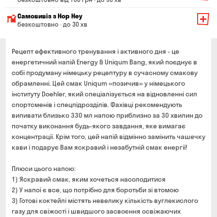
Мінімальна сума всього замовлення — 200 грн
Самовивіз з Hop Hey
Вартість доставки залежить від суми всього замовлення:
безкоштовно · до 30 хв
Від 200 до 299 грн
Мінімальна сума всього замовлення — 250 грн
139 грн
Час складання замовлення — до 30 хв
Рецепт ефективного тренування і активного дня - це
Від 300 до 399 грн
99 грн
енергетичний напій Energy & Uniqum Bang, який поєднує в
Можете без черги забрати з магазину в зручний для
собі продуману німецьку рецептуру в сучасному смакову
Від 400 до 699 грн
79 грн
Вас час
обрамленні. Цей смак Uniqum «позичив» у німецького
Оплата:
Від 700 грн
безкоштовно
інституту Doehler, який спеціалізується на відновленні сил
готівкою в магазині
Термін доставки — до 90 хвилин
спортсменів і спецпідрозділів. Фахівці рекомендують
банківською картою на сайті та в магазині
випивати близько 330 мл напою приблизно за 30 хвилин до
*на час доставки можуть впливати повітряні тривоги
Оплата:
початку виконання будь-якого завдання, яке вимагає
готівкою кур'єру
концентрації. Крім того, цей напій відмінно замінить чашечку
кави і подарує Вам яскравий і незабутній смак енергії!
банківською картою на сайті
Плюси цього напою:
1) Яскравий смак, яким хочеться насолодитися
2) У напої є все, що потрібно для боротьби зі втомою
3) Готові коктейлі містять невелику кількість вуглекислого
газу для свіжості і швидшого засвоєння освіжаючих