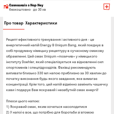
Мінімальна сума всього замовлення — 200 грн
Самовивіз з Hop Hey
Вартість доставки залежить від суми всього замовлення:
безкоштовно · до 30 хв
Від 200 до 299 грн
Мінімальна сума всього замовлення — 250 грн
139 грн
Про товар
Характеристики
Час складання замовлення — до 30 хв
Від 300 до 399 грн
99 грн
Можете без черги забрати з магазину в зручний для
Від 400 до 699 грн
79 грн
Вас час
Рецепт ефективного тренування і активного дня - це
Оплата:
Від 700 грн
безкоштовно
енергетичний напій Energy & Uniqum Bang, який поєднує в
готівкою в магазині
собі продуману німецьку рецептуру в сучасному смакову
Термін доставки — до 90 хвилин
банківською картою на сайті та в магазині
обрамленні. Цей смак Uniqum «позичив» у німецького
*на час доставки можуть впливати повітряні тривоги
інституту Doehler, який спеціалізується на відновленні сил
Оплата:
спортсменів і спецпідрозділів. Фахівці рекомендують
готівкою кур'єру
випивати близько 330 мл напою приблизно за 30 хвилин до
банківською картою на сайті
початку виконання будь-якого завдання, яке вимагає
концентрації. Крім того, цей напій відмінно замінить чашечку
кави і подарує Вам яскравий і незабутній смак енергії!
Плюси цього напою:
1) Яскравий смак, яким хочеться насолодитися
2) У напої є все, що потрібно для боротьби зі втомою