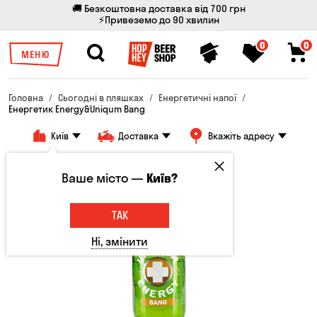
🚚 Безкоштовна доставка від 700 грн
⚡Привеземо до 90 хвилин
0
0
МЕНЮ
Головна
Сьогодні в пляшках
Енергетичні напої
Енергетик Energy&Uniqum Bang
Київ
Доставка
Вкажіть адресу
Ваше місто —
Київ?
ТАК
Ні, змінити