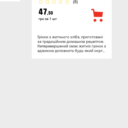
(0)
47
,50
грн за 1 шт
Грінки з житнього хліба, приготовані
за традиційним домашнім рецептом.
Неперевершений смак житніх грінок з
аджикою доповнить будь-який сорт
пива.