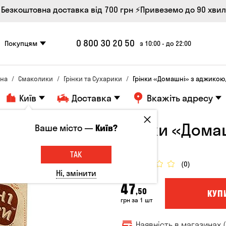
 Безкоштовна доставка від 700 грн
⚡Привеземо до 90 хви
0 800 30 20 50
Покупцям
з 10:00 - до 22:00
вна
Смаколики
Грінки та Сухарики
Грінки «Домашні» з аджикою,
Київ
Доставка
Вкажіть адресу
Грінки «Дома
Ваше місто —
Київ?
Грінки
ТАК
(0)
Ні, змінити
47
,50
КУП
грн за 1 шт
Наявність в магазинах (