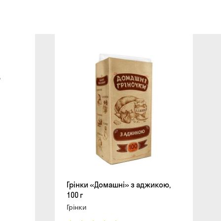
сайті
ю
Грінки «Домашні» з аджикою,
100 г
Грінки