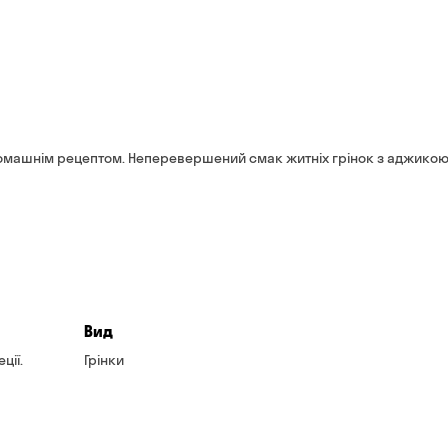
банківською картою на 
м домашнім рецептом. Неперевершений смак житніх грінок з аджико
Вид
ції.
Грінки