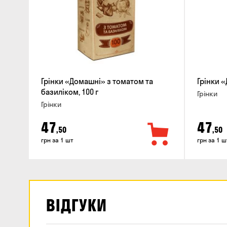
Грінки «Домашні» з томатом та
Грінки 
базиліком, 100 г
Грінки
Грінки
47
47
,50
,50
грн за 1 шт
грн за 1 ш
ВІДГУКИ