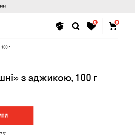
лин
0
0
 100 г
шні» з аджикою, 100 г
ИТИ
75)