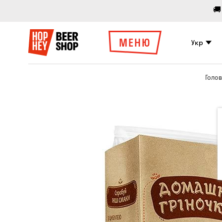
🚚
МЕНЮ
Укр
Голо