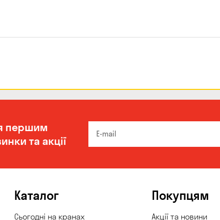
я першим
инки та акції
Каталог
Покупцям
Сьогодні на кранах
Акції та новини