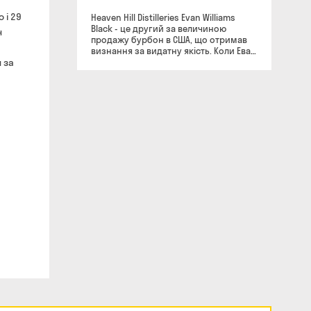
 і 29
Heaven Hill Distilleries Evan Williams
Black - це другий за величиною
н
продажу бурбон в США, що отримав
визнання за видатну якість. Коли Еван
 за
Вільямс вперше почав перегонку
бурбону на березі річки Огайо у 1783
році, він, ймовірно, не міг собі уявити,
що це призведе до створення цілої
родинної справи. Цей бурбон з
багатим і характерним смаком
витриманий 5-7 років і розлитий в
пляшки при міцності 43%. Колір: Віскі
володіє кольором бурштину з
багатими золотими відливами.
Аромат: Привабливий і інтригуючий
букет звучить нотами стиглої вишні,
прянощів, карамелі, горіхів і дуба.
Смак: Бурбон дарує багатий,
насичений і запаморочливий смак з
легкими деревними відтінками і
п'янкими нотами стиглої вишні,
солодкої карамелі і прянощів. З чим
поєднується: Віскі підходить для
вживання в чистому вигляді, з водою
або содовою, у складі коктейлів, а
також добре поєднується з сигарою.
Heaven Hill Distilleries була заснована в