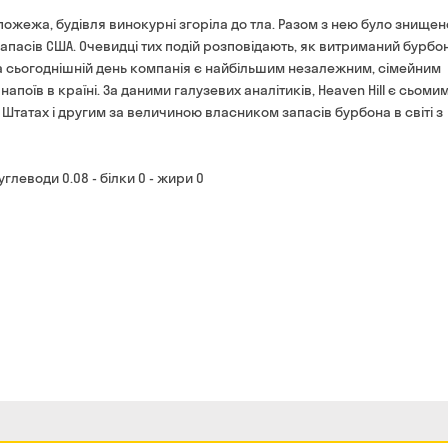
ожежа, будівля винокурні згоріла до тла. Разом з нею було знищено
 запасів США. Очевидці тих подій розповідають, як витриманий бурбо
на сьогоднішній день компанія є найбільшим незалежним, сімейним
оїв в країні. За даними галузевих аналітиків, Heaven Hill є сьомим
татах і другим за величиною власником запасів бурбона в світі з
вуглеводи 0.08 - білки 0 - жири 0