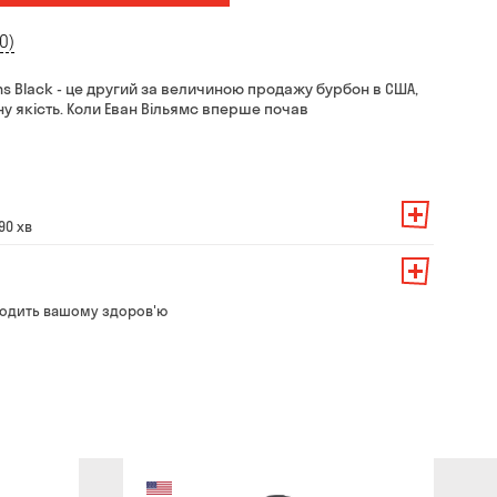
0)
lliams Black - це другий за величиною продажу бурбон в США,
у якість. Коли Еван Вільямс вперше почав
90 хв
амовлення — 200 грн
ть від суми всього замовлення:
о замовлення — 250 грн
139 грн
одить вашому здоров'ю
ння — до 30 хв
99 грн
ати з магазину в зручний для Вас час
79 грн
безкоштовно
айті та в магазині
хвилин
ливати повітряні тривоги