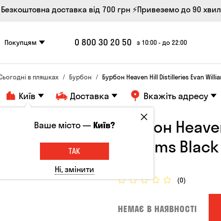
 Безкоштовна доставка від 700 грн
⚡Привеземо до 90 хви
0 800 30 20 50
Покупцям
з 10:00 - до 22:00
Сьогодні в пляшках
Бурбон
Бурбон Heaven Hill Distilleries Evan Willi
Київ
Доставка
Вкажіть адресу
Бурбон Heaven 
Ваше місто —
Київ?
Williams Black
ТАК
США, 43°
Ні, змінити
(0)
НЕМАЄ В НАЯВНОСТІ