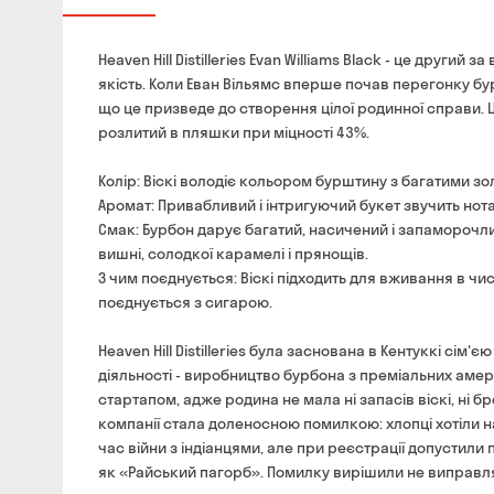
Heaven Hill Distilleries Evan Williams Black - це друг
якість. Коли Еван Вільямс вперше почав перегонку бурбо
що це призведе до створення цілої родинної справи. 
розлитий в пляшки при міцності 43%.
Колір: Віскі володіє кольором бурштину з багатими з
Аромат: Привабливий і інтригуючий букет звучить нотам
Смак: Бурбон дарує багатий, насичений і запаморочли
вишні, солодкої карамелі і прянощів.
З чим поєднується: Віскі підходить для вживання в чи
поєднується з сигарою.
Heaven Hill Distilleries була заснована в Кентуккі сім
діяльності - виробництво бурбона з преміальних амери
стартапом, адже родина не мала ні запасів віскі, ні бр
компанії стала доленосною помилкою: хлопці хотіли на
час війни з індіанцями, але при реєстрації допустили 
як «Райський пагорб». Помилку вирішили не виправл