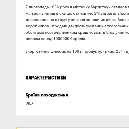
7 листопада 1996 року в містечку Бардстаун сталася п
мільйонів літрів віскі, що становило 2% від загальних
розливався по окрузі у вигляді палаючих річок. Але 
виробником і продавцем дистильованих алкогольних нап
обсягами постачальником кращих віскі в Сполучених Ш
описом понад 1000000 барелів.
Енергетична цінність: на 100 г. продукту: - ккал. 234 - 
ХАРАКТЕРИСТИКИ
Країна походження
США