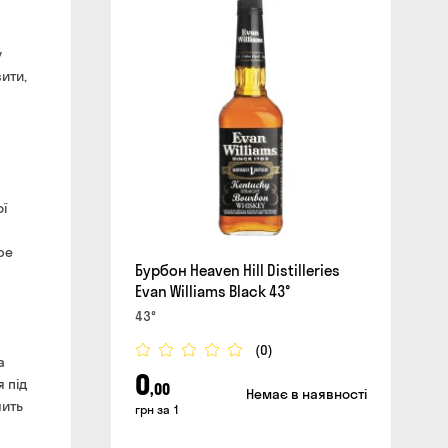
у
сайті
вити,
ї
ре
Бурбон Heaven Hill Distilleries
Evan Williams Black 43°
43°
(0)
а
0
 під
,00
Немає в наявності
чить
грн за 1