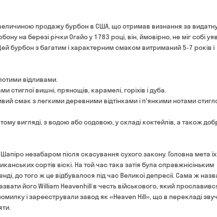
Оплата:
готівкою кур'єру
ий за величиною продажу бурбон в США, що отримав визнання за видатн
банківською картою на 
ну на березі річки Огайо у 1783 році, він, ймовірно, не міг собі уя
Цей бурбон з багатим і характерним смаком витриманий 5-7 років і
олотими відливами.
и стиглої вишні, прянощів, карамелі, горіхів і дуба.
вий смак з легкими деревними відтінками і п'янкими нотами стигло
стому вигляді, з водою або содовою, у складі коктейлів, а також доб
'єю Шапіро незабаром після скасування сухого закону. Головна мета їх
канських сортів віскі. На той час така затія була справжнісіньким
енді, до того ж це відбувалося під час Великої депресії. Сама ж назв
звати його William Heavenhill в честь військового, який прославився
помилку і зареєстрували завод як «Heaven Hill», що в перекладі зву
яти.