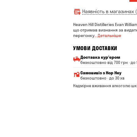
Наявність в магазинах (
Heaven Hill Distilleries Evan Wi
що отримав визнання за видатн
перегонку
… Детальніше
УМОВИ ДОСТАВКИ
Доставка курʼєром
безкоштовно від 700 грн · до 
Мінімальна сума всього з
Самовивіз з Hop Hey
Вартість доставки залежи
безкоштовно · до 30 хв
Від 200 до 299 грн
Мінімальна сума всьог
Надмірне вживання алкоголю шк
Час складання замовле
Від 300 до 399 грн
Можете без черги забр
Від 400 до 699 грн
Оплата:
готівкою в магазині
Від 700 грн
банківською картою на с
Термін доставки — до 90 
*на час доставки можуть вп