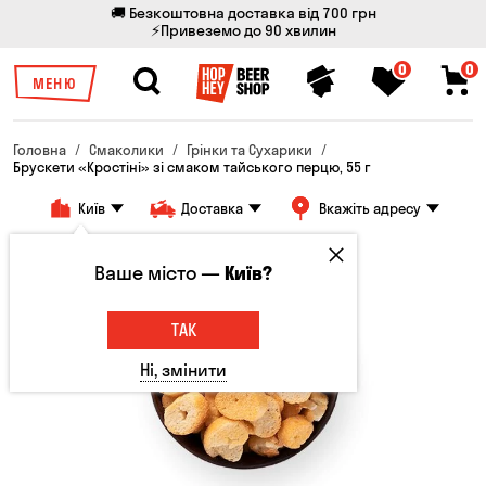
🚚 Безкоштовна доставка від 700 грн
⚡Привеземо до 90 хвилин
0
0
МЕНЮ
Головна
Смаколики
Грінки та Сухарики
Брускети «Кростіні» зі смаком тайського перцю, 55 г
Київ
Доставка
Вкажіть адресу
Ваше місто —
Київ?
ТАК
Ні, змінити