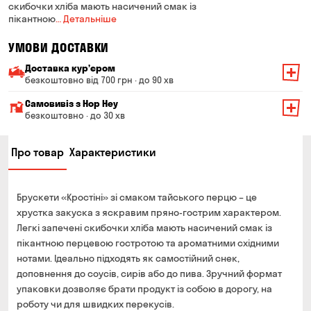
скибочки хліба мають насичений смак із
пікантною
… Детальніше
УМОВИ ДОСТАВКИ
Доставка курʼєром
безкоштовно від 700 грн · до 90 хв
Мінімальна сума всього замовлення — 200 грн
Самовивіз з Hop Hey
Вартість доставки залежить від суми всього замовлення:
безкоштовно · до 30 хв
Від 200 до 299 грн
Мінімальна сума всього замовлення — 250 грн
139 грн
Про товар
Характеристики
Час складання замовлення — до 30 хв
Від 300 до 399 грн
99 грн
Можете без черги забрати з магазину в зручний для
Від 400 до 699 грн
79 грн
Вас час
Брускети «Кростіні» зі смаком тайського перцю – це
Оплата:
Від 700 грн
безкоштовно
хрустка закуска з яскравим пряно-гострим характером.
готівкою в магазині
Легкі запечені скибочки хліба мають насичений смак із
Термін доставки — до 90 хвилин
банківською картою на сайті та в магазині
пікантною перцевою гостротою та ароматними східними
*на час доставки можуть впливати повітряні тривоги
нотами. Ідеально підходять як самостійний снек,
Оплата:
доповнення до соусів, сирів або до пива. Зручний формат
готівкою кур'єру
упаковки дозволяє брати продукт із собою в дорогу, на
банківською картою на сайті
роботу чи для швидких перекусів.