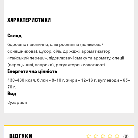
ХАРАКТЕРИСТИКИ
Склад
борошно пшеничне, олія рослинна (пальмова/
соняшникова), цукор, сіль, дріжджі, ароматизатор
«тайський перець», підсилювачі смаку та аромату, спеції
(перець чилі, паприка), регулятори кислотності.
Енергетична цінність
430–460 ккал, білки – 8–10 г, жири – 12–16 г, вуглеводи – 65–
70 г.
Вид
Сухарики
ВІДГУКИ
(0)