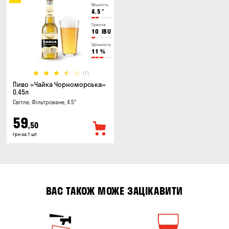
Міцність
4.5
°
Гіркота
10
IBU
Щільність
11
%
(1)
Пиво «Чайка Чорноморська»
0.45л
Світле, Фільтроване, 4.5°
59
,50
грн за 1 шт
ВАС ТАКОЖ МОЖЕ ЗАЦІКАВИТИ