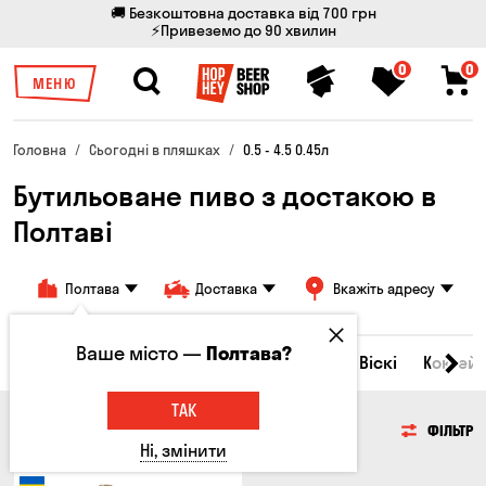
🚚 Безкоштовна доставка від 700 грн
⚡Привеземо до 90 хвилин
0
0
МЕНЮ
Головна
Сьогодні в пляшках
0.5 - 4.5 0.45л
Бутильоване пиво з достакою в
Полтаві
Полтава
Доставка
Вкажіть адресу
Ваше місто —
Полтава?
Всі товари
Пиво
Сидр
Вино
Віскі
Коктейл
ТАК
ПИВО
ФІЛЬТР
Ні, змінити