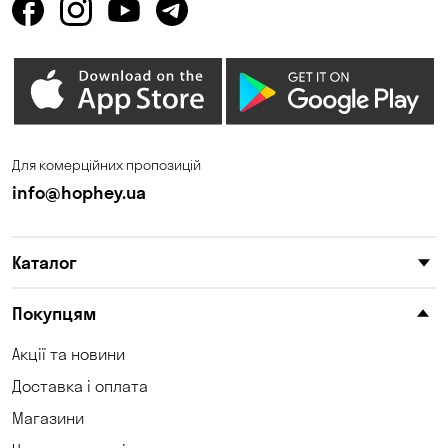
Горенка
Горішні Плавні
Гостомель
Дмитрівка
Дніпро
Зазим’є
Запоріжжя
Калинівка
Для комерційних пропозицій
Кам'янське
Кам'яні Потоки
info@hophey.ua
Карнаухівка
Катеринівка
Каталог
Келеберда
Київ
Клинці
Княжичі
Покупцям
Корсунці
Котівка
Акції та новини
Доставка і оплата
Коцюбинське
Кошари
Магазини
Красносілка
Кременчук