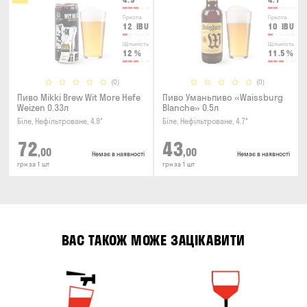
Гіркота
Гіркота
12
IBU
10
IBU
Щільність
Щільність
12
%
11.5
%
(0)
(0)
Пиво Mikki Brew Wit More Hefe
Пиво Уманьпиво «Waissburg
Weizen 0.33л
Blanche» 0.5л
Біле, Нефільтроване, 4.9°
Біле, Нефільтроване, 4.7°
72
43
,00
,00
Немає в наявності
Немає в наявності
грн за 1 шт
грн за 1 шт
ВАС ТАКОЖ МОЖЕ ЗАЦІКАВИТИ