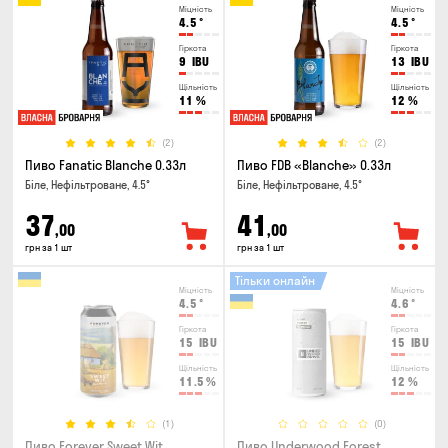
Міцність
Міцність
4.5
°
4.5
°
Гіркота
Гіркота
9
IBU
13
IBU
Щільність
Щільність
11
%
12
%
(2)
(2)
Пиво Fanatic Blanche 0.33л
Пиво FDB «Blanche» 0.33л
Біле, Нефільтроване, 4.5°
Біле, Нефільтроване, 4.5°
37
41
,00
,00
грн за 1 шт
грн за 1 шт
Тільки онлайн
Міцність
Міцність
4.5
°
4.6
°
Гіркота
Гіркота
15
IBU
15
IBU
Щільність
Щільність
11.5
%
12
%
(1)
(0)
Пиво Forever Sweet Wit
Пиво Underwood Forest