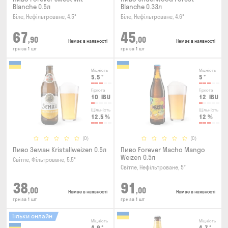
Blanche 0.5л
Blanche 0.33л
Біле, Нефільтроване, 4.5°
Біле, Нефільтроване, 4.6°
67
45
,90
,00
Немає в наявності
Немає в наявності
грн за 1 шт
грн за 1 шт
Міцність
Міцність
5.5
°
5
°
Гіркота
Гіркота
10
IBU
12
IBU
Щільність
Щільність
12.5
%
12
%
(0)
(0)
Пиво Земан Kristallweizen 0.5л
Пиво Forever Macho Mango
Weizen 0.5л
Світле, Фільтроване, 5.5°
Світле, Нефільтроване, 5°
38
91
,00
,00
Немає в наявності
Немає в наявності
грн за 1 шт
грн за 1 шт
Тільки онлайн
Міцність
Міцність
4.9
°
4.7
°