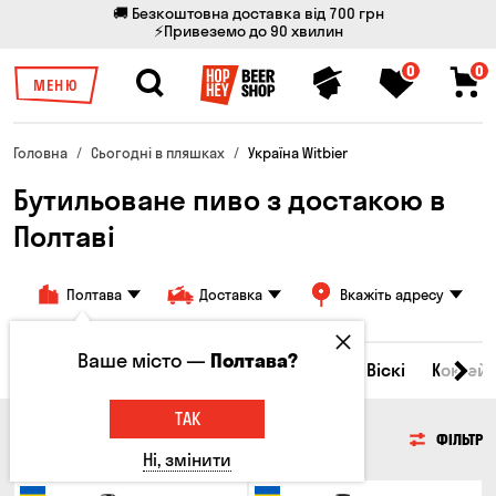
🚚 Безкоштовна доставка від 700 грн
⚡Привеземо до 90 хвилин
0
0
МЕНЮ
Головна
Сьогодні в пляшках
Україна Witbier
Бутильоване пиво з достакою в
Полтаві
Полтава
Доставка
Вкажіть адресу
Ваше місто —
Полтава?
Всі товари
Пиво
Сидр
Вино
Віскі
Коктейл
ТАК
ПИВО
ФІЛЬТР
Ні, змінити