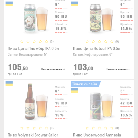
Міцність
Міцність
5
°
6
°
Гіркота
Гіркота
50
IBU
50
IBU
Щільність
Щільність
15.6
%
14.5
%
(0)
(0)
Пиво Ципа Пломбір IPA 0.5л
Пиво Ципа Hutsul IPA 0.5л
Світле, Нефільтроване, 5°
Світле, Нефільтроване, 6°
105
103
,50
,00
Немає в наявності
Немає в наявності
грн за 1 шт
грн за 1 шт
Тільки онлайн
Міцність
Міцність
6
°
5
°
Гіркота
Гіркота
15
IBU
42
IBU
Щільність
Щільність
15
%
13.5
%
(0)
(0)
Пиво Volynski Browar Sailor
Пиво Underwood Amnesia