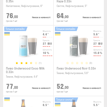
0.35л
Haze 0.33л
Напівтемне, Нефільтроване, 6°
Світле, Нефільтроване, 5°
76
64
,00
,00
Немає в наявності
Немає в наявності
грн за 1 шт
грн за 1 шт
Тільки онлайн
Тільки онлайн
Міцність
Міцність
4.4
°
5.6
°
Гіркота
Гіркота
27
IBU
27
IBU
Щільність
Щільність
16
%
15.6
%
(1)
(0)
Пиво Underwood Coco Milk
Пиво Underwood Noir 0.33л
0.33л
Темне, Нефільтроване, 5.6°
Темне, Нефільтроване, 4.4°
77
52
,00
,00
Немає в наявності
Немає в наявності
грн за 1 шт
грн за 1 шт
Тільки онлайн
Міцність
Міцність
6.5
°
5.5
°