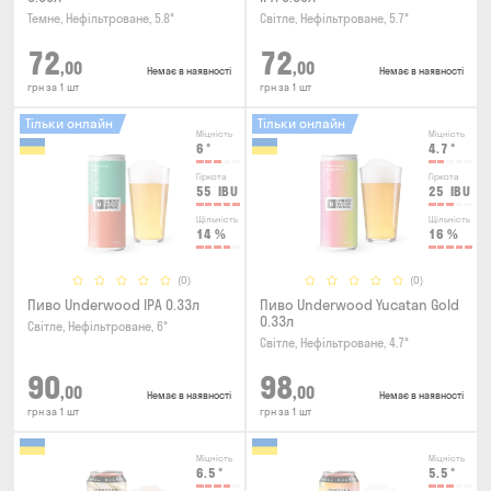
Темне, Нефільтроване, 5.8°
Світле, Нефільтроване, 5.7°
72
72
,00
,00
Немає в наявності
Немає в наявності
грн за 1 шт
грн за 1 шт
Тільки онлайн
Тільки онлайн
Міцність
Міцність
6
°
4.7
°
Гіркота
Гіркота
55
IBU
25
IBU
Щільність
Щільність
14
%
16
%
(0)
(0)
Пиво Underwood IPA 0.33л
Пиво Underwood Yucatan Gold
0.33л
Світле, Нефільтроване, 6°
Світле, Нефільтроване, 4.7°
90
98
,00
,00
Немає в наявності
Немає в наявності
грн за 1 шт
грн за 1 шт
Міцність
Міцність
6.5
°
5.5
°