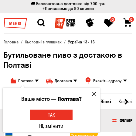
🚚 Безкоштовна доставка від 700 грн
⚡Привеземо до 90 хвилин
0
0
МЕНЮ
Головна
Сьогодні в пляшках
Україна 13 - 16
Бутильоване пиво з достакою в
Полтаві
Полтава
Доставка
Вкажіть адресу
Ваше місто —
Полтава?
Всі товари
Пиво
Сидр
Вино
Віскі
Коктейл
ТАК
ПИВО
ФІЛЬТР
Ні, змінити
Топ продажів