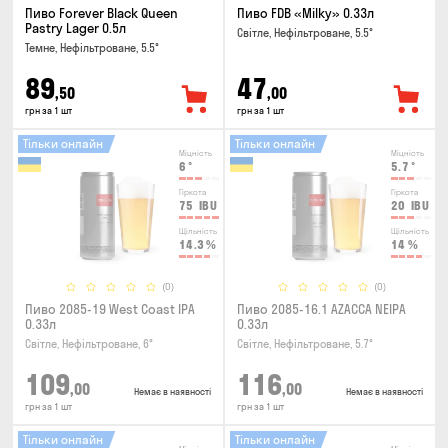
Пиво Forever Black Queen
Пиво FDB «Milky» 0.33л
Pastry Lager 0.5л
Світле, Нефільтроване, 5.5°
Темне, Нефільтроване, 5.5°
89
47
,50
,00
грн за 1 шт
грн за 1 шт
Тільки онлайн
Тільки онлайн
Міцність
Міцність
6
°
5.7
°
Гіркота
Гіркота
75
IBU
20
IBU
Щільність
Щільність
14.3
%
14
%
(0)
(0)
Пиво 2085-19 West Coast IPA
Пиво 2085-16.1 AZACCA NEIPA
0.33л
0.33л
Світле, Нефільтроване, 6°
Світле, Нефільтроване, 5.7°
109
116
,00
,00
Немає в наявності
Немає в наявності
грн за 1 шт
грн за 1 шт
Тільки онлайн
Тільки онлайн