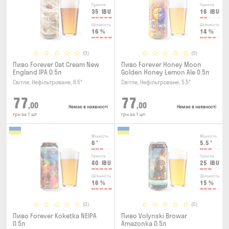
Гіркота
Гіркота
35
IBU
16
IBU
Щільність
Щільність
16
%
14
%
(0)
(0)
Пиво Forever Oat Cream New
Пиво Forever Honey Moon
England IPA 0.5л
Golden Honey Lemon Ale 0.5л
Світле, Нефільтроване, 6.5°
Світле, Нефільтроване, 5.5°
77
77
,00
,00
Немає в наявності
Немає в наявності
грн за 1 шт
грн за 1 шт
Міцність
Міцність
6
°
5.5
°
Гіркота
Гіркота
40
IBU
25
IBU
Щільність
Щільність
16
%
15
%
(0)
(0)
Пиво Forever Kokеtkа NEIPA
Пиво Volynski Browar
0.5л
Amazonka 0.5л