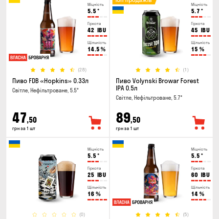
Міцність
Міцність
5.5
°
5.7
°
Гіркота
Гіркота
42
IBU
45
IBU
Щільність
Щільність
14.5
%
15
%
(28)
(1)
Пиво FDB «Hopkins» 0.33л
Пиво Volynski Browar Forest
IPA 0.5л
Світле, Нефільтроване, 5.5°
Світле, Нефільтроване, 5.7°
47
89
,50
,50
грн за 1 шт
грн за 1 шт
Міцність
Міцність
5.5
°
5.5
°
Гіркота
Гіркота
25
IBU
60
IBU
Щільність
Щільність
16
%
14
%
(0)
(5)