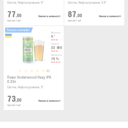
Світле, Нефільтроване, 6°
Світле, Нефільтроване, 5.5°
77
87
,00
,00
Немає в наявності
Немає в наявності
грн за 1 шт
грн за 1 шт
Тільки онлайн
Міцність
5
°
Гіркота
22
IBU
Щільність
15
%
(0)
Пиво Underwood Hazy IPA
0.33л
Світле, Нефільтроване, 5°
73
,00
Немає в наявності
грн за 1 шт