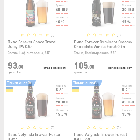
Гіркота
Гіркота
40
IBU
30
IBU
Щільність
Щільність
16
%
15
%
(0)
(0)
Пиво Forever Space Travel
Пиво Forever Dominant Creamy
Juicy IPA 0.5л
Chocolate Vanilla Stout 0.5л
Світле, Нефільтроване, 6.5°
Темне, Нефільтроване, 5.5°
93
105
,00
,00
Немає в наявності
Немає в наявності
грн за 1 шт
грн за 1 шт
Тільки онлайн
Тільки онлайн
Міцність
Міцність
5.8
°
5.7
°
Гіркота
Гіркота
20
IBU
45
IBU
Щільність
Щільність
15.5
%
15
%
(0)
(0)
Пиво Volynski Browar Porter
Пиво Volynski Browar Forest
0.35л
IPA 0.35л