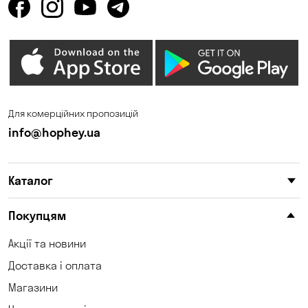
Горенка
Горішні Плавні
Гостомель
Дмитрівка
Дніпро
Зазим’є
Запоріжжя
Калинівка
Для комерційних пропозицій
Кам'янське
Кам'яні Потоки
info@hophey.ua
Карнаухівка
Катеринівка
Каталог
Келеберда
Київ
Клинці
Княжичі
Покупцям
Корсунці
Котівка
Акції та новини
Доставка і оплата
Коцюбинське
Кошари
Магазини
Красносілка
Кременчук