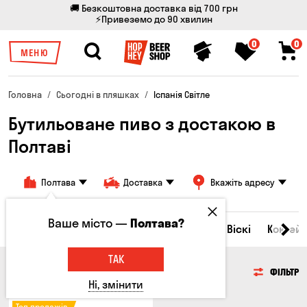
🚚 Безкоштовна доставка від 700 грн
⚡Привеземо до 90 хвилин
0
0
МЕНЮ
Головна
Сьогодні в пляшках
Іспанія Світле
Бутильоване пиво з достакою в
Полтаві
Полтава
Доставка
Вкажіть адресу
Ваше місто —
Полтава?
Всі товари
Пиво
Сидр
Вино
Віскі
Коктейл
ТАК
ПИВО
ФІЛЬТР
Ні, змінити
Топ продажів