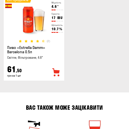
Міцність
4.6
°
Гіркота
17
IBU
Щільність
10.7
%
(2)
Пиво «Estrella Damm»
Barcelona 0.5л
Світле, Фільтроване, 4.6°
61
,50
грн за 1 шт
ВАС ТАКОЖ МОЖЕ ЗАЦІКАВИТИ