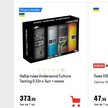
Тільки онлайн
(0)
Набір пива Underwood Culture
Пиво FD
Tasting 0.33л x 3шт + келих
Світле, Н
373
47
,50
,50
грн за 1 шт
грн за 1 ш