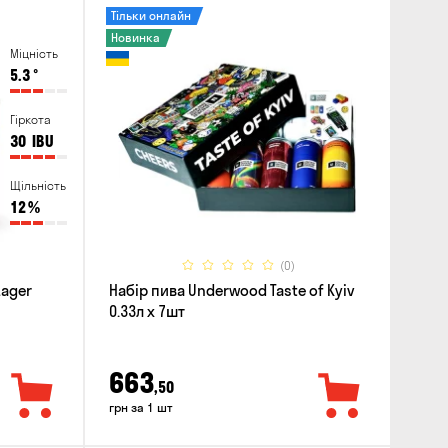
Тільки онлайн
Новинка
Міцність
5.3
°
Гіркота
30
IBU
Щільність
12
%
(0)
Lager
Набір пива Underwood Taste of Kyiv
0.33л x 7шт
663
,50
грн за 1 шт