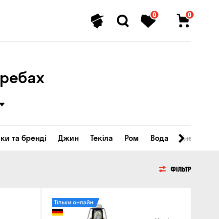
0
0
гребах
ки та бренді
Джин
Текіла
Ром
Вода
Енергетичн
ФІЛЬТР
Тільки онлайн