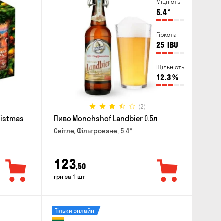
Міцність
5.4
°
Гіркота
25
IBU
Щільність
12.3
%
(2)
ristmas
Пиво Monchshof Landbier 0.5л
Світле, Фільтроване, 5.4°
123
,50
грн за 1 шт
Тільки онлайн