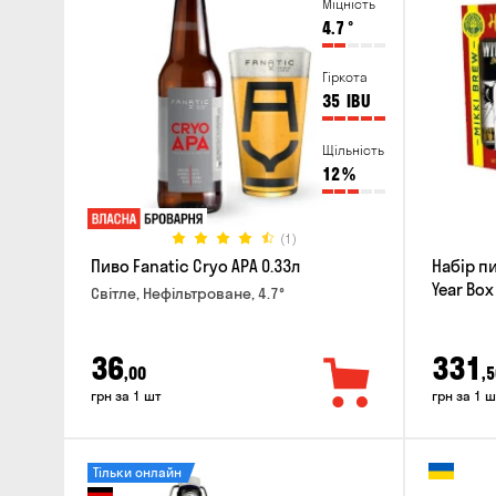
Міцність
4.7
°
Гіркота
35
IBU
Щільність
12
%
(1)
Пиво Fanatic Cryo APA 0.33л
Набір п
Year Box
Світле, Нефільтроване, 4.7°
36
331
,00
,5
грн за 1 шт
грн за 1 ш
Тільки онлайн