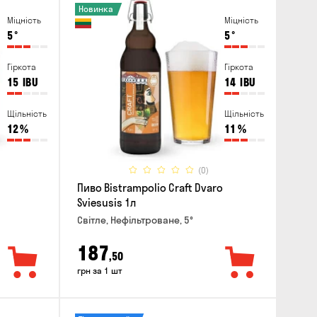
Новинка
Міцність
Міцність
5
°
5
°
Гіркота
Гіркота
15
IBU
14
IBU
Щільність
Щільність
12
%
11
%
(0)
Пиво Bistrampolio Craft Dvaro
Sviesusis 1л
Світле, Нефільтроване, 5°
187
,50
грн за 1 шт