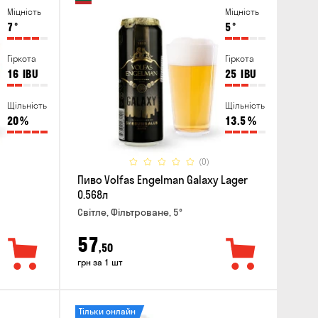
Міцність
Міцність
7
°
5
°
Гіркота
Гіркота
16
IBU
25
IBU
Щільність
Щільність
20
%
13.5
%
(0)
Пиво Volfas Engelman Galaxy Lager
0.568л
Світле, Фільтроване, 5°
57
,50
грн за 1 шт
Тільки онлайн