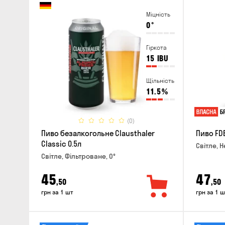
Міцність
0
°
Гіркота
15
IBU
Щільність
11.5
%
(0)
Пиво безалкогольне Clausthaler
Пиво FDB
Classic 0.5л
Світле, Н
Світле, Фільтроване, 0°
45
47
,50
,50
грн за 1 шт
грн за 1 ш