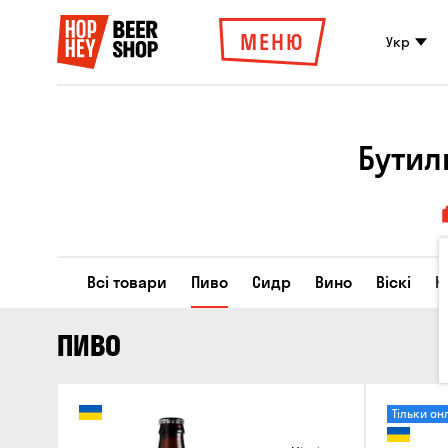
МЕНЮ
Укр
Бутил
Всі товари
Пиво
Сидр
Вино
Віскі
К
ПИВО
Тільки он