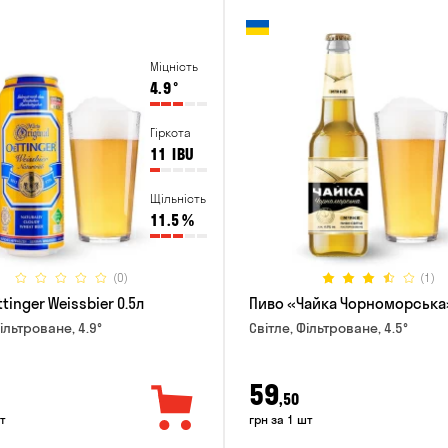
Міцність
4.9
°
Гіркота
11
IBU
Щільність
11.5
%
(0)
(1)
tinger Weissbier 0.5л
Пиво «Чайка Чорноморська»
ільтроване, 4.9°
Світле, Фільтроване, 4.5°
59
,50
т
грн за 1 шт