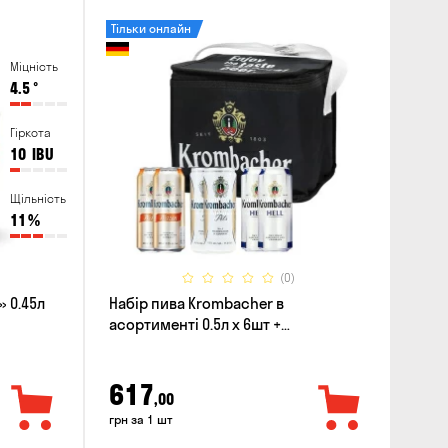
Тільки онлайн
Міцність
4.5
°
Гіркота
10
IBU
Щільність
11
%
(0)
 0.45л
Набір пива Krombacher в
асортименті 0.5л х 6шт +
термосумка
617
,00
грн за 1 шт