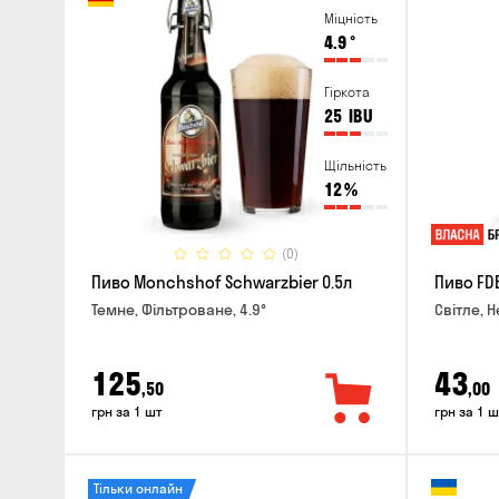
Міцність
4.9
°
Гіркота
25
IBU
Щільність
12
%
(0)
Пиво Monchshof Schwarzbier 0.5л
Пиво FDB
Темне, Фільтроване, 4.9°
Світле, Н
125
43
,50
,00
грн за 1 шт
грн за 1 ш
Тільки онлайн