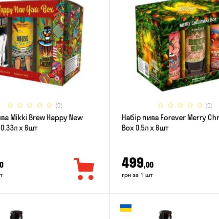
(0)
(0)
ива Mikki Brew Happy New
Набір пива Forever Merry Ch
 0.33л x 6шт
Box 0.5л x 6шт
499
0
,00
т
грн за 1 шт