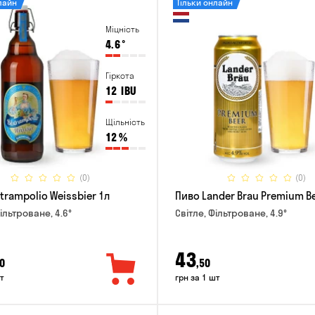
лайн
Тільки онлайн
Міцність
4.6
°
Гіркота
12
IBU
Щільність
12
%
(0)
(0)
trampolio Weissbier 1л
Пиво Lander Brau Premium Be
ільтроване, 4.6°
Світле, Фільтроване, 4.9°
43
0
,50
т
грн за 1 шт