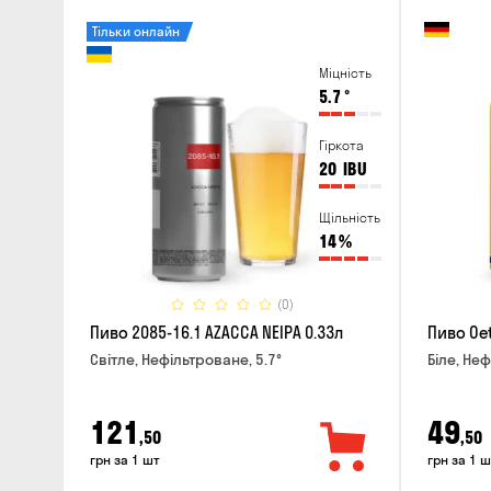
Тільки онлайн
Міцність
5.7
°
Гіркота
20
IBU
Щільність
14
%
(0)
Пиво 2085-16.1 AZACCA NEIPA 0.33л
Пиво Oet
Світле, Нефільтроване, 5.7°
Біле, Неф
121
49
,50
,50
грн за 1 шт
грн за 1 ш