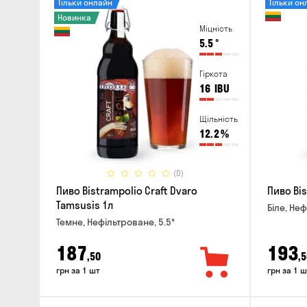
Тільки онлайн
Тільки он
Новинка
Міцність
5.5
°
Гіркота
16
IBU
Щільність
12.2
%
(0)
Пиво Bistrampolio Craft Dvaro
Пиво Bis
Tamsusis 1л
Біле, Неф
Темне, Нефільтроване, 5.5°
187
193
,50
,5
грн за 1 шт
грн за 1 ш