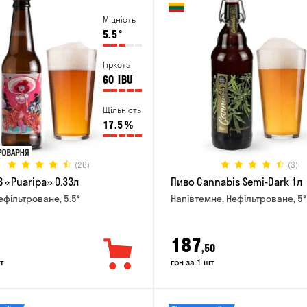
Міцність
5.5
°
Гіркота
60
IBU
Щільність
17.5
%
(26)
(3)
 «Puaripa» 0.33л
Пиво Cannabis Semi-Dark 1л
ефільтроване, 5.5°
Напівтемне, Нефільтроване, 5°
187
,50
т
грн за 1 шт