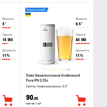
Тільки онлайн
Міцність
Міцність
5
°
0.5
°
Гіркота
Гіркота
18
IBU
40
IBU
Щільність
Щільність
11
%
11
%
(0)
Пиво безалкогольне Underwood
Pure IPA 0.33л
Світле, Нефільтроване, 0.5°
90
,00
грн за 1 шт