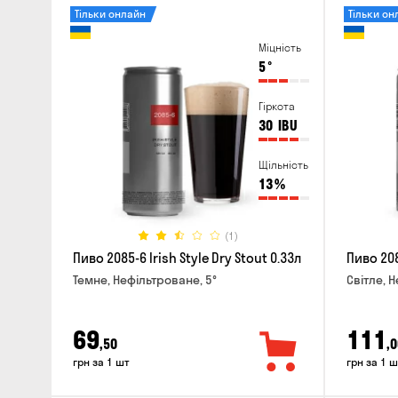
Тільки онлайн
Тільки он
Міцність
5
°
Гіркота
30
IBU
Щільність
13
%
(1)
Пиво 2085-6 Irish Style Dry Stout 0.33л
Пиво 208
Темне, Нефільтроване, 5°
Світле, 
69
111
,50
,0
грн за 1 шт
грн за 1 ш