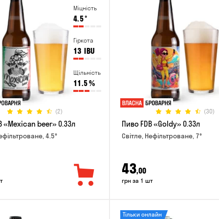
Міцність
4.5
°
Гіркота
13
IBU
Щільність
11.5
%
(2)
(30)
 «Mexican beer» 0.33л
Пиво FDB «Goldy» 0.33л
ефільтроване, 4.5°
Світле, Нефільтроване, 7°
43
,00
т
грн за 1 шт
Тільки онлайн