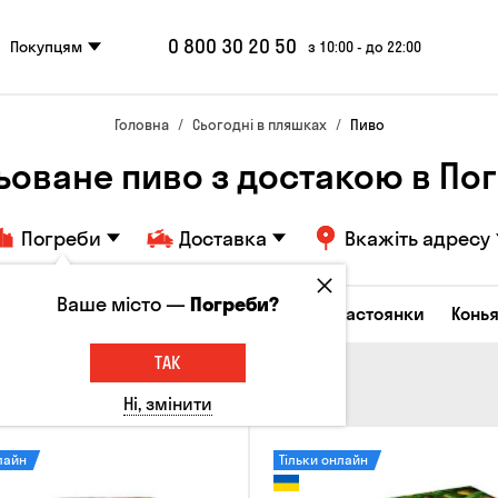
0 800 30 20 50
Покупцям
з 10:00 - до 22:00
Головна
Сьогодні в пляшках
Пиво
ьоване пиво з достакою в По
Погреби
Доставка
Вкажіть адресу
Ваше місто —
Погреби?
октейлі
Горілка
Соджу
Лікери та настоянки
Конья
ТАК
Ні, змінити
лайн
Тільки онлайн