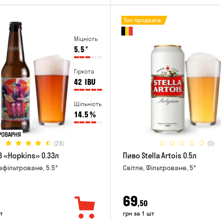
Топ продажів
Міцність
5.5
°
Гіркота
42
IBU
Щільність
14.5
%
(28)
(0)
B «Hopkins» 0.33л
Пиво Stella Artois 0.5л
ефільтроване, 5.5°
Світле, Фільтроване, 5°
69
,50
т
грн за 1 шт