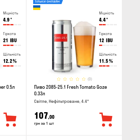
Тільки онлайн
Міцність
Міцність
4.9
°
4.4
°
Гіркота
Гіркота
21
IBU
12
IBU
Щільність
Щільність
12.2
%
11.5
%
(0)
er 0.5л
Пиво 2085-25.1 Fresh Tomato Goze
0.33л
Світле, Нефільтроване, 4.4°
107
,00
грн за 1 шт