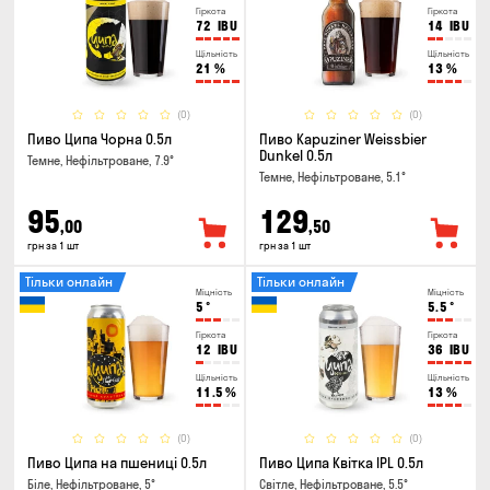
Гіркота
Гіркота
72
IBU
14
IBU
Щільність
Щільність
21
%
13
%
(0)
(0)
Пиво Ципа Чорна 0.5л
Пиво Kapuziner Weissbier
Dunkel 0.5л
Темне, Нефільтроване, 7.9°
Темне, Нефільтроване, 5.1°
95
129
,00
,50
грн за 1 шт
грн за 1 шт
Тільки онлайн
Тільки онлайн
Міцність
Міцність
5
°
5.5
°
Гіркота
Гіркота
12
IBU
36
IBU
Щільність
Щільність
11.5
%
13
%
(0)
(0)
Пиво Ципа на пшениці 0.5л
Пиво Ципа Квітка IPL 0.5л
Біле, Нефільтроване, 5°
Світле, Нефільтроване, 5.5°