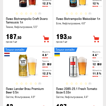
Щільність
Щільність
12.2
%
12
%
(0)
(0)
Пиво Bistrampolio Craft Dvaro
Пиво Bistrampolio Weissbier 1л
Tamsusis 1л
Біле, Нефільтроване, 4.6°
Темне, Нефільтроване, 5.5°
187
193
,50
,50
грн за 1 шт
грн за 1 шт
Тільки онлайн
Тільки онлайн
Міцність
Міцність
4.9
°
4.4
°
Гіркота
Гіркота
21
IBU
12
IBU
Щільність
Щільність
12.2
%
11.5
%
(0)
(0)
Пиво Lander Brau Premium
Пиво 2085-25.1 Fresh Tomato
Beer 0.5л
Goze 0.33л
Світле, Фільтроване, 4.9°
Світле, Нефільтроване, 4.4°