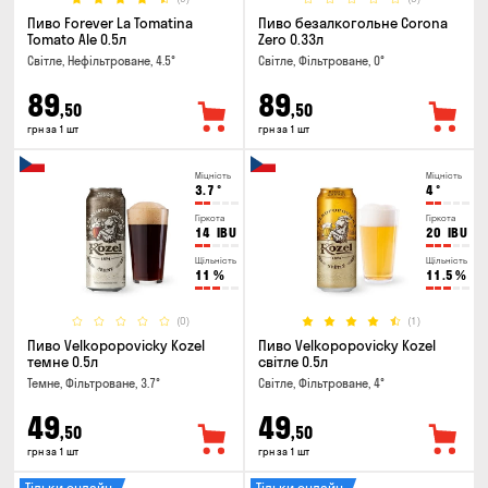
Пиво Forever La Tomatina
Пиво безалкогольне Corona
Tomato Ale 0.5л
Zero 0.33л
Світле, Нефільтроване, 4.5°
Світле, Фільтроване, 0°
89
89
,50
,50
грн за 1 шт
грн за 1 шт
Міцність
Міцність
3.7
°
4
°
Гіркота
Гіркота
14
IBU
20
IBU
Щільність
Щільність
11
%
11.5
%
(0)
(1)
Пиво Velkopopovicky Kozel
Пиво Velkopopovicky Kozel
темне 0.5л
світле 0.5л
Темне, Фільтроване, 3.7°
Світле, Фільтроване, 4°
49
49
,50
,50
грн за 1 шт
грн за 1 шт
Тільки онлайн
Тільки онлайн