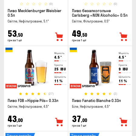
(0)
(0)
Пиво Mecklenburger Weisbier
Пиво безалкогольне
0.5л
Carlsberg «NON Alcoholic» 0.5л
Світле, Нефільтроване, 5.1°
Світле, Фільтроване, 0.5°
53
49
,50
,50
грн за 1 шт
грн за 1 шт
Міцність
Міцність
4.5
°
4.5
°
Гіркота
Гіркота
25
IBU
9
IBU
Щільність
Щільність
11
%
11
%
(27)
(2)
Пиво FDB «Hippie Pils» 0.33л
Пиво Fanatic Blanche 0.33л
Світле, Нефільтроване, 4.5°
Біле, Нефільтроване, 4.5°
43
37
,00
,00
грн за 1 шт
грн за 1 шт
Тільки онлайн
Тільки онлайн