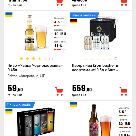
грн за 1 шт
грн за 1 шт
Тільки онлайн
Міцність
4.5
°
Гіркота
10
IBU
Щільність
11
%
(1)
(0)
Пиво «Чайка Чорноморська»
Набір пива Krombacher в
0.45л
асортименті 0.5л х 6шт +
термосумка
Світле, Фільтроване, 4.5°
59
559
,50
,00
грн за 1 шт
грн за 1 шт
Тільки онлайн
Міцність
5.5
°
Гіркота
42
IBU
Щільність
14.5
%