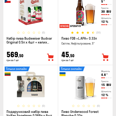
5
°
Гіркота
30
IBU
Щільність
12
%
(0)
(30)
Набір пива Budweiser Budvar
Пиво FDB «L.APA» 0.33л
Original 0.5л х 4шт + келих
Світле, Нефільтроване, 5°
0.33л
569
45
,50
,50
грн за 1 шт
грн за 1 шт
Тільки онлайн
Тільки онлайн
Міцність
4.6
°
Гіркота
15
IBU
Щільність
12
%
(0)
(0)
Подарунковий набір пива
Пиво Underwood Forest
Volfas Engelman 0.568л x 6шт +
Blanche 0.33л