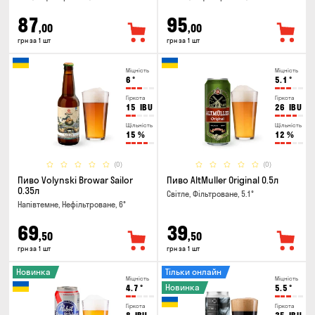
87
95
,00
,00
грн за 1 шт
грн за 1 шт
Міцність
Міцність
6
°
5.1
°
Гіркота
Гіркота
15
IBU
26
IBU
Щільність
Щільність
15
%
12
%
(0)
(0)
Пиво Volynski Browar Sailor
Пиво AltMuller Original 0.5л
0.35л
Світле, Фільтроване, 5.1°
Напівтемне, Нефільтроване, 6°
69
39
,50
,50
грн за 1 шт
грн за 1 шт
Новинка
Тільки онлайн
Міцність
Міцність
Новинка
4.7
°
5.5
°
Гіркота
Гіркота