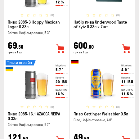
12
%
(0)
(0)
Пиво 2085-3 Hoppy Mexican
Набір пива Underwood Taste
Lager 0.33л
of Kyiv 0.33л x 7шт
Світле, Нефільтроване, 5.3°
69
600
,50
,00
грн за 1 шт
грн за 1 шт
Тільки онлайн
Міцність
Міцність
5.7
°
4.9
°
Гіркота
Гіркота
20
IBU
11
IBU
Щільність
Щільність
14
%
11.5
%
(0)
(0)
Пиво 2085-16.1 AZACCA NEIPA
Пиво Oettinger Weissbier 0.5л
0.33л
Біле, Нефільтроване, 4.9°
Світле, Нефільтроване, 5.7°
121
49
,50
,50