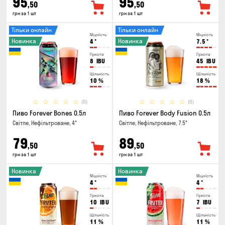
95
95
,50
,50
грн за 1 шт
грн за 1 шт
Тільки онлайн
Тільки онлайн
Міцність
Міцність
Новинка
Новинка
4
°
7.5
°
Гіркота
Гіркота
8
IBU
45
IBU
Щільність
Щільність
10
%
18
%
(0)
(0)
Пиво Forever Bones 0.5л
Пиво Forever Body Fusion 0.5л
Світле, Нефільтроване, 4°
Світле, Нефільтроване, 7.5°
79
89
,50
,50
грн за 1 шт
грн за 1 шт
Новинка
Новинка
Міцність
Міцність
4
°
4
°
Гіркота
Гіркота
10
IBU
7
IBU
Щільність
Щільність
11
%
11
%