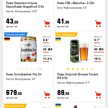
Пиво безалкогольне
Пиво FDB «Blanche» 0.33л
Clausthaler Grapefruit 0.5л
Біле, Нефільтроване, 4.5°
Світле, Фільтроване, 0.25°
43
41
,50
,00
грн за 1 шт
грн за 1 шт
Тільки онлайн
Топ продажів
Міцність
Міцність
4.8
°
5.7
°
Гіркота
Гіркота
23
IBU
45
IBU
Щільність
Щільність
11.2
%
15
%
(0)
(1)
Пиво Krombacher Pils 5л
Пиво Volynski Browar Forest
IPA 0.5л
Світле, Фільтроване, 4.8°
Світле, Нефільтроване, 5.7°
679
89
,50
,50
грн за 1 шт
грн за 1 шт
Топ продажів