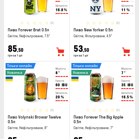
Щільність
Щільність
16.8
%
11
%
(0)
(0)
Пиво Forever Brat 0.5л
Пиво New Yorker 0.5л
Світле, Нефільтроване, 7.5°
Світле, Фільтроване, 4.5°
85
53
,50
,50
грн за 1 шт
грн за 1 шт
Тільки онлайн
Тільки онлайн
Міцність
Міцність
Новинка
Новинка
8
°
7
°
Гіркота
Гіркота
60
IBU
35
IBU
Щільність
Щільність
20
%
16.5
%
(0)
(0)
Пиво Volynski Browar Twelve
Пиво Forever The Big Apple
0.5л
0.5л
Світле, Нефільтроване, 8°
Світле, Нефільтроване, 7°