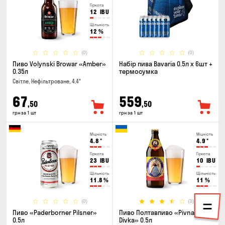
Гіркота
12
IBU
Щільність
12
%
(0)
(0)
Пиво Volynski Browar «Amber»
Набір пива Bavaria 0.5л х 6шт +
0.35л
термосумка
Світле, Нефільтроване, 4.4°
67
559
,50
,50
грн за 1 шт
грн за 1 шт
Міцність
Міцність
4.8
°
4.9
°
Гіркота
Гіркота
23
IBU
10
IBU
Щільність
Щільність
11.8
%
11
%
(0)
(3)
Пиво «Paderborner Pilsner»
Пиво Полтавпиво «Pivna
0.5л
Divka» 0.5л