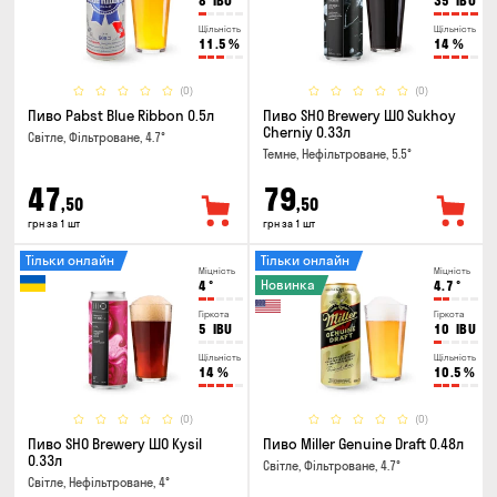
8
IBU
35
IBU
Щільність
Щільність
11.5
%
14
%
(0)
(0)
Пиво Pabst Blue Ribbon 0.5л
Пиво SHO Brewery ШО Sukhoy
Cherniy 0.33л
Світле, Фільтроване, 4.7°
Темне, Нефільтроване, 5.5°
47
79
,50
,50
грн за 1 шт
грн за 1 шт
Тільки онлайн
Тільки онлайн
Міцність
Міцність
Новинка
4
°
4.7
°
Гіркота
Гіркота
5
IBU
10
IBU
Щільність
Щільність
14
%
10.5
%
(0)
(0)
Пиво SHO Brewery ШО Kysil
Пиво Miller Genuine Draft 0.48л
0.33л
Світле, Фільтроване, 4.7°
Світле, Нефільтроване, 4°