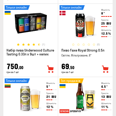
Тільки онлайн
Тільки онлайн
Міцність
8
°
Гіркота
25
IBU
Щільність
12.5
%
(1)
(0)
Набір пива Underwood Culture
Пиво Faxe Royal Strong 0.5л
Tasting 0.33л x 9шт + келих
Світле, Фільтроване, 8°
750
69
,00
,50
грн за 1 шт
грн за 1 шт
Тільки онлайн
Топ продажів
Міцність
Міцність
5
°
4.5
°
Гіркота
Гіркота
21
IBU
13
IBU
Щільність
Щільність
12
%
11
%