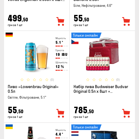
келих 0.568л
Біле, Нефільтроване, 4.6°
499
55
,50
,50
грн за 1 шт
грн за 1 шт
Тільки онлайн
Міцність
5.1
°
Гіркота
19
IBU
Щільність
12
%
(0)
(0)
Пиво «Lowenbrau Original»
Набір пива Budweiser Budvar
0.5л
Original 0.5л х 8шт +
термосумка
Світле, Фільтроване, 5.1°
55
785
,50
,50
грн за 1 шт
грн за 1 шт
Тільки онлайн
Міцність
4.4
°