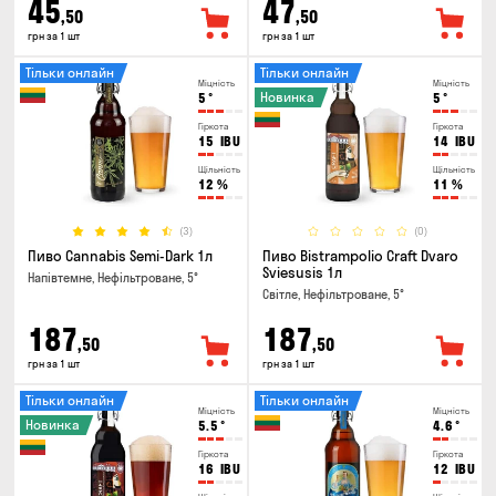
45
47
,50
,50
грн за 1 шт
грн за 1 шт
Тільки онлайн
Тільки онлайн
Міцність
Міцність
Новинка
5
°
5
°
Гіркота
Гіркота
15
IBU
14
IBU
Щільність
Щільність
12
%
11
%
(3)
(0)
Пиво Cannabis Semi-Dark 1л
Пиво Bistrampolio Craft Dvaro
Sviesusis 1л
Напівтемне, Нефільтроване, 5°
Світле, Нефільтроване, 5°
187
187
,50
,50
грн за 1 шт
грн за 1 шт
Тільки онлайн
Тільки онлайн
Міцність
Міцність
Новинка
5.5
°
4.6
°
Гіркота
Гіркота
16
IBU
12
IBU