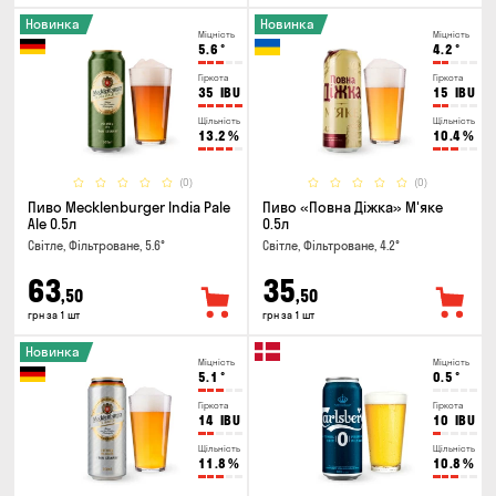
Новинка
Новинка
Міцність
Міцність
5.6
°
4.2
°
Гіркота
Гіркота
35
IBU
15
IBU
Щільність
Щільність
13.2
%
10.4
%
(0)
(0)
Пиво Mecklenburger India Pale
Пиво «Повна Діжка» М'яке
Ale 0.5л
0.5л
Світле, Фільтроване, 5.6°
Світле, Фільтроване, 4.2°
63
35
,50
,50
грн за 1 шт
грн за 1 шт
Новинка
Міцність
Міцність
5.1
°
0.5
°
Гіркота
Гіркота
14
IBU
10
IBU
Щільність
Щільність
11.8
%
10.8
%