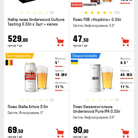
(0)
(28)
Набір пива Underwood Culture
Пиво FDB «Hopkins» 0.33л
Tasting 0.33л x 3шт + келих
Світле, Нефільтроване, 5.5°
529
47
,00
,50
грн за 1 шт
грн за 1 шт
Топ продажів
Тільки онлайн
Міцність
Міцність
5
°
0.5
°
Гіркота
Гіркота
18
IBU
40
IBU
Щільність
Щільність
11
%
11
%
(0)
(0)
Пиво Stella Artois 0.5л
Пиво безалкогольне
Underwood Pure IPA 0.33л
Світле, Фільтроване, 5°
Світле, Нефільтроване, 0.5°
69
90
,50
,00
грн за 1 шт
грн за 1 шт