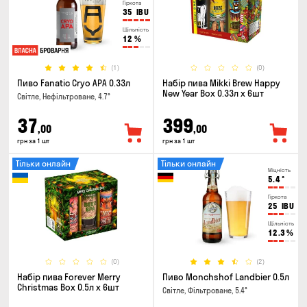
Гіркота
35
IBU
Щільність
12
%
(1)
(0)
Пиво Fanatic Cryo APA 0.33л
Набір пива Mikki Brew Happy
New Year Box 0.33л x 6шт
Світле, Нефільтроване, 4.7°
37
399
,00
,00
грн за 1 шт
грн за 1 шт
Тільки онлайн
Тільки онлайн
Міцність
5.4
°
Гіркота
25
IBU
Щільність
12.3
%
(0)
(2)
Набір пива Forever Merry
Пиво Monchshof Landbier 0.5л
Christmas Box 0.5л x 6шт
Світле, Фільтроване, 5.4°