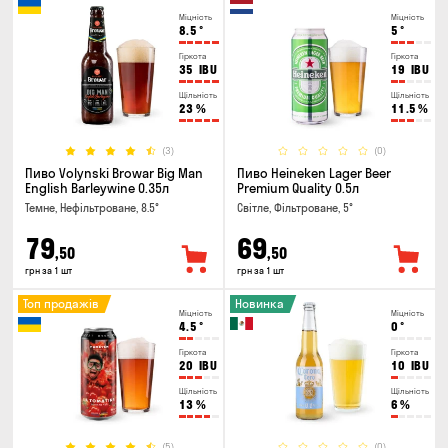
Міцність
Міцність
8.5
°
5
°
Гіркота
Гіркота
35
IBU
19
IBU
Щільність
Щільність
23
%
11.5
%
(3)
(0)
Пиво Volynski Browar Big Man
Пиво Heineken Lager Beer
English Barleywine 0.35л
Premium Quality 0.5л
Темне, Нефільтроване, 8.5°
Світле, Фільтроване, 5°
79
69
,50
,50
грн за 1 шт
грн за 1 шт
Топ продажів
Новинка
Міцність
Міцність
4.5
°
0
°
Гіркота
Гіркота
20
IBU
10
IBU
Щільність
Щільність
13
%
6
%
(5)
(0)