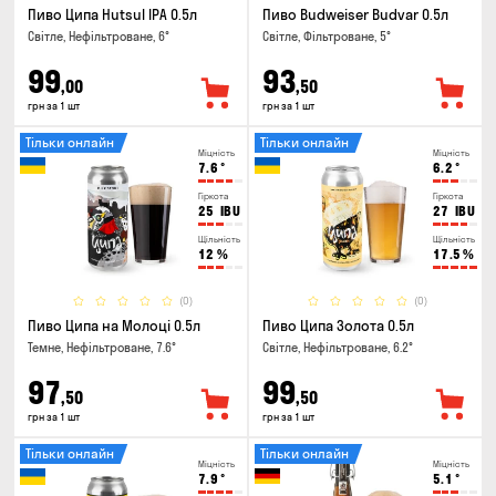
Пиво Ципа Hutsul IPA 0.5л
Пиво Budweiser Budvar 0.5л
Світле, Нефільтроване, 6°
Світле, Фільтроване, 5°
99
93
,00
,50
грн за 1 шт
грн за 1 шт
Тільки онлайн
Тільки онлайн
Міцність
Міцність
7.6
°
6.2
°
Гіркота
Гіркота
25
IBU
27
IBU
Щільність
Щільність
12
%
17.5
%
(0)
(0)
Пиво Ципа на Молоці 0.5л
Пиво Ципа Золота 0.5л
Темне, Нефільтроване, 7.6°
Світле, Нефільтроване, 6.2°
97
99
,50
,50
грн за 1 шт
грн за 1 шт
Тільки онлайн
Тільки онлайн
Міцність
Міцність
7.9
°
5.1
°