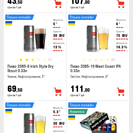
43
107
,50
,00
грн за 1 шт
грн за 1 шт
Тільки онлайн
Тільки онлайн
Міцність
Міцність
5
°
6
°
Гіркота
Гіркота
30
IBU
75
IBU
Щільність
Щільність
13
%
14.3
%
(1)
(0)
Пиво 2085-6 Irish Style Dry
Пиво 2085-19 West Coast IPA
Stout 0.33л
0.33л
Темне, Нефільтроване, 5°
Світле, Нефільтроване, 6°
69
111
,50
,00
грн за 1 шт
грн за 1 шт
Тільки онлайн
Тільки онлайн
Міцність
Новинка
5.3
°
Гіркота
30
IBU
Щільність