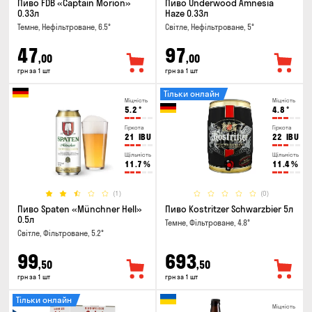
Пиво FDB «Captain Morion»
Пиво Underwood Amnesia
0.33л
Haze 0.33л
Темне, Нефільтроване, 6.5°
Світле, Нефільтроване, 5°
47
97
,00
,00
грн за 1 шт
грн за 1 шт
Тільки онлайн
Міцність
Міцність
5.2
°
4.8
°
Гіркота
Гіркота
21
IBU
22
IBU
Щільність
Щільність
11.7
%
11.4
%
(1)
(0)
Пиво Spaten «Münchner Hell»
Пиво Kostritzer Schwarzbier 5л
0.5л
Темне, Фільтроване, 4.8°
Світле, Фільтроване, 5.2°
99
693
,50
,50
грн за 1 шт
грн за 1 шт
Тільки онлайн
Міцність