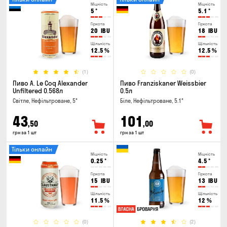
Міцність
Міцність
5
°
5.1
°
Гіркота
Гіркота
20
IBU
18
IBU
Щільність
Щільність
12.5
%
12.5
%
(1)
(0)
Пиво A. Le Coq Alexander
Пиво Franziskaner Weissbier
Unfiltered 0.568л
0.5л
Світле, Нефільтроване, 5°
Біле, Нефільтроване, 5.1°
43
101
,50
,00
грн за 1 шт
грн за 1 шт
Тільки онлайн
Міцність
Міцність
0.25
°
4.5
°
Гіркота
Гіркота
15
IBU
13
IBU
Щільність
Щільність
11.5
%
12
%
(0)
(2)