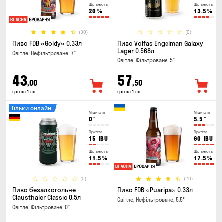
Щільність
Щільність
20
%
13.5
%
(30)
(0)
Пиво FDB «Goldy» 0.33л
Пиво Volfas Engelman Galaxy
Lager 0.568л
Світле, Нефільтроване, 7°
Світле, Фільтроване, 5°
43
57
,00
,50
грн за 1 шт
грн за 1 шт
Тільки онлайн
Міцність
Міцність
0
°
5.5
°
Гіркота
Гіркота
15
IBU
60
IBU
Щільність
Щільність
11.5
%
17.5
%
(0)
(26)
Пиво безалкогольне
Пиво FDB «Puaripa» 0.33л
Clausthaler Classic 0.5л
Світле, Нефільтроване, 5.5°
Світле, Фільтроване, 0°