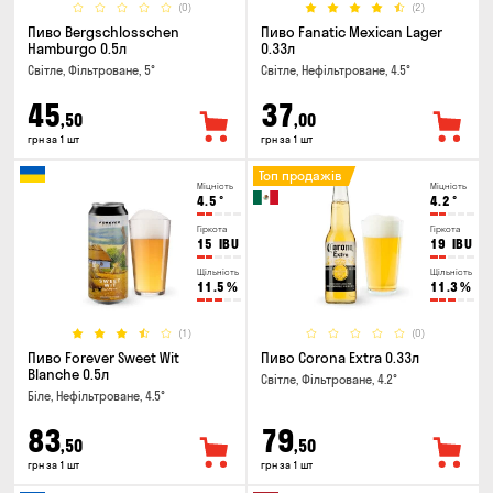
(0)
(2)
Пиво Bergschlosschen
Пиво Fanatic Mexican Lager
Hamburgo 0.5л
0.33л
Світле, Фільтроване, 5°
Світле, Нефільтроване, 4.5°
45
37
,50
,00
грн за 1 шт
грн за 1 шт
Топ продажів
Міцність
Міцність
4.5
°
4.2
°
Гіркота
Гіркота
15
IBU
19
IBU
Щільність
Щільність
11.5
%
11.3
%
(1)
(0)
Пиво Forever Sweet Wit
Пиво Corona Extra 0.33л
Blanche 0.5л
Світле, Фільтроване, 4.2°
Біле, Нефільтроване, 4.5°
83
79
,50
,50
грн за 1 шт
грн за 1 шт