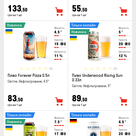
133
55
,50
,50
грн за 1 шт
грн за 1 шт
Новинка
Тільки онлайн
Міцність
Міцність
Новинка
4.5
°
5
°
Гіркота
Гіркота
15
IBU
20
IBU
Щільність
Щільність
11
%
12
%
(0)
(0)
Пиво Forever Pizza 0.5л
Пиво Underwood Rising Sun
0.33л
Світле, Нефільтроване, 4.5°
Світле, Нефільтроване, 5°
83
89
,50
,50
грн за 1 шт
грн за 1 шт
Тільки онлайн
Тільки онлайн
Міцність
Міцність
Новинка
7.5
°
4.5
°
Гіркота
Гіркота
17
IBU
20
IBU