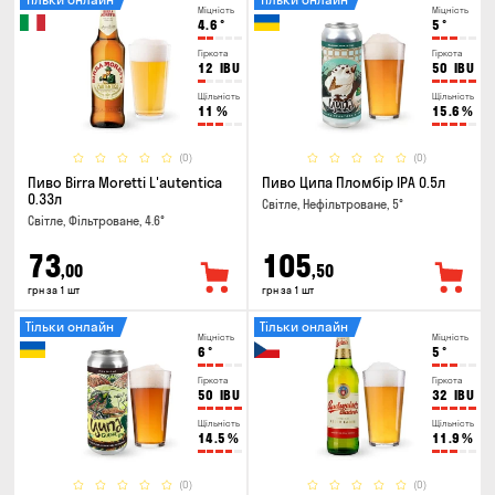
Міцність
Міцність
4.6
°
5
°
Гіркота
Гіркота
12
IBU
50
IBU
Щільність
Щільність
11
%
15.6
%
(0)
(0)
Пиво Birra Moretti L'autentica
Пиво Ципа Пломбір IPA 0.5л
0.33л
Світле, Нефільтроване, 5°
Світле, Фільтроване, 4.6°
73
105
,00
,50
грн за 1 шт
грн за 1 шт
Тільки онлайн
Тільки онлайн
Міцність
Міцність
6
°
5
°
Гіркота
Гіркота
50
IBU
32
IBU
Щільність
Щільність
14.5
%
11.9
%
(0)
(0)