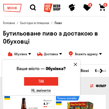
0
0
МЕНЮ
Головна
Сьогодні в пляшках
Пиво
Бутильоване пиво з достакою в
Обуховці
Обухівка
Доставка
Вкажіть адресу
Ваше місто —
Обухівка?
Всі товари
Пиво
Сидр
Вино
Віскі
Коктейл
ТАК
ПИВО
ФІЛЬТР
Ні, змінити
Тільки онлайн
Міцність
4.7
°