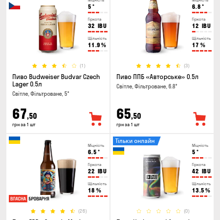
Міцність
Міцність
5
°
6.8
°
Гіркота
Гіркота
32
IBU
12
IBU
Щільність
Щільність
11.9
%
17
%
(1)
(3)
Пиво Budweiser Budvar Czech
Пиво ППБ «Авторське» 0.5л
Lager 0.5л
Світле, Фільтроване, 6.8°
Світле, Фільтроване, 5°
67
65
,50
,50
грн за 1 шт
грн за 1 шт
Тільки онлайн
Міцність
Міцність
6.5
°
5
°
Гіркота
Гіркота
22
IBU
42
IBU
Щільність
Щільність
18
%
13.5
%
(26)
(0)