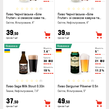
(0)
(0)
Пиво Чернігівське «Біле
Пиво Чернігівське «Біле
Fruter» зі смаком кави та
Fruter» зі смаком кавуна та
апельсину 0.5л
м'яти 0.5л
Світле, Фільтроване, 4°
Світле, Нефільтроване, 4°
39
39
,50
,50
грн за 1 шт
грн за 1 шт
Новинка
Новинка
Міцність
Міцність
7.4
°
5
°
Гіркота
Гіркота
30
IBU
21
IBU
Щільність
Щільність
19
%
11.2
%
(0)
(0)
Пиво Saga Milk Stout 0.33л
Пиво Darguner Pilsener 0.5л
Темне, Нефільтроване, 7.4°
Світле, Фільтроване, 5°
37
49
,50
,50
грн за 1 шт
грн за 1 шт