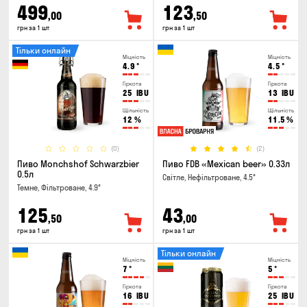
499
123
,00
,50
грн за 1 шт
грн за 1 шт
Тільки онлайн
Міцність
Міцність
4.9
°
4.5
°
Гіркота
Гіркота
25
IBU
13
IBU
Щільність
Щільність
12
%
11.5
%
(0)
(2)
Пиво Monchshof Schwarzbier
Пиво FDB «Mexican beer» 0.33л
0.5л
Світле, Нефільтроване, 4.5°
Темне, Фільтроване, 4.9°
125
43
,50
,00
грн за 1 шт
грн за 1 шт
Тільки онлайн
Міцність
Міцність
7
°
5
°
Гіркота
Гіркота
16
IBU
25
IBU