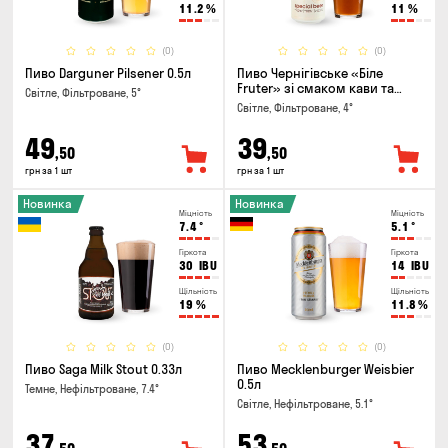
11.2
%
11
%
(0)
(0)
Пиво Darguner Pilsener 0.5л
Пиво Чернігівське «Біле
Fruter» зі смаком кави та
Світле, Фільтроване, 5°
апельсину 0.5л
Світле, Фільтроване, 4°
49
39
,50
,50
грн за 1 шт
грн за 1 шт
Новинка
Новинка
Міцність
Міцність
7.4
°
5.1
°
Гіркота
Гіркота
30
IBU
14
IBU
Щільність
Щільність
19
%
11.8
%
(0)
(0)
Пиво Saga Milk Stout 0.33л
Пиво Mecklenburger Weisbier
0.5л
Темне, Нефільтроване, 7.4°
Світле, Нефільтроване, 5.1°
37
53