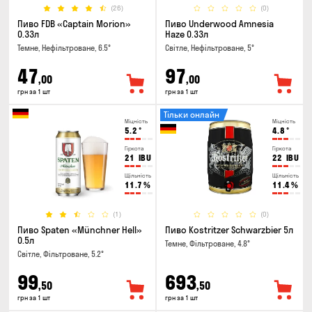
(26)
(0)
Пиво FDB «Captain Morion»
Пиво Underwood Amnesia
0.33л
Haze 0.33л
Темне, Нефільтроване, 6.5°
Світле, Нефільтроване, 5°
47
97
,00
,00
грн за 1 шт
грн за 1 шт
Тільки онлайн
Міцність
Міцність
5.2
°
4.8
°
Гіркота
Гіркота
21
IBU
22
IBU
Щільність
Щільність
11.7
%
11.4
%
(1)
(0)
Пиво Spaten «Münchner Hell»
Пиво Kostritzer Schwarzbier 5л
0.5л
Темне, Фільтроване, 4.8°
Світле, Фільтроване, 5.2°
99
693
,50
,50
грн за 1 шт
грн за 1 шт