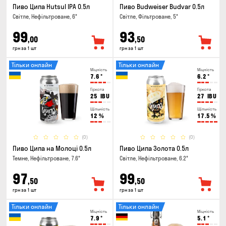
Пиво Ципа Hutsul IPA 0.5л
Пиво Budweiser Budvar 0.5л
Світле, Нефільтроване, 6°
Світле, Фільтроване, 5°
99
93
,00
,50
грн за 1 шт
грн за 1 шт
Тільки онлайн
Тільки онлайн
Міцність
Міцність
7.6
°
6.2
°
Гіркота
Гіркота
25
IBU
27
IBU
Щільність
Щільність
12
%
17.5
%
(0)
(0)
Пиво Ципа на Молоці 0.5л
Пиво Ципа Золота 0.5л
Темне, Нефільтроване, 7.6°
Світле, Нефільтроване, 6.2°
97
99
,50
,50
грн за 1 шт
грн за 1 шт
Тільки онлайн
Тільки онлайн
Міцність
Міцність
7.9
°
5.1
°