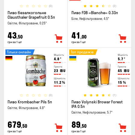
(0)
(2)
Пиво безалкогольне
Пиво FDB «Blanche» 0.33л
Clausthaler Grapefruit 0.5л
Біле, Нефільтроване, 4.5°
Світле, Фільтроване, 0.25°
43
41
,50
,00
грн за 1 шт
грн за 1 шт
Тільки онлайн
Топ продажів
Міцність
Міцність
4.8
°
5.7
°
Гіркота
Гіркота
23
IBU
45
IBU
Щільність
Щільність
11.2
%
15
%
(0)
(1)
Пиво Krombacher Pils 5л
Пиво Volynski Browar Forest
IPA 0.5л
Світле, Фільтроване, 4.8°
Світле, Нефільтроване, 5.7°
679
89
,50
,50
грн за 1 шт
грн за 1 шт