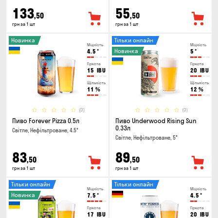
133
55
,50
,50
грн за 1 шт
грн за 1 шт
Новинка
Тільки онлайн
Міцність
Міцність
Новинка
4.5
°
5
°
Гіркота
Гіркота
15
IBU
20
IBU
Щільність
Щільність
11
%
12
%
(0)
(0)
Пиво Forever Pizza 0.5л
Пиво Underwood Rising Sun
0.33л
Світле, Нефільтроване, 4.5°
Світле, Нефільтроване, 5°
83
89
,50
,50
грн за 1 шт
грн за 1 шт
Тільки онлайн
Тільки онлайн
Міцність
Міцність
Новинка
7.5
°
4.5
°
Гіркота
Гіркота
17
IBU
20
IBU