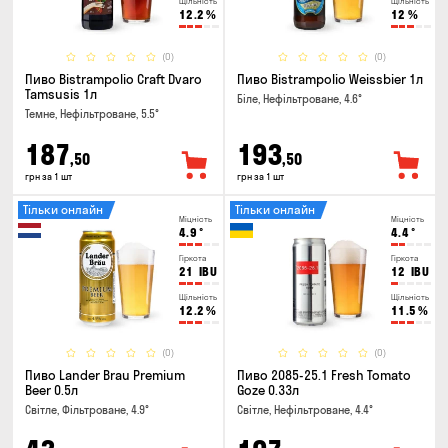
Щільність
Щільність
12.2
%
12
%
(0)
(0)
Пиво Bistrampolio Craft Dvaro
Пиво Bistrampolio Weissbier 1л
Tamsusis 1л
Біле, Нефільтроване, 4.6°
Темне, Нефільтроване, 5.5°
187
193
,50
,50
грн за 1 шт
грн за 1 шт
Тільки онлайн
Тільки онлайн
Міцність
Міцність
4.9
°
4.4
°
Гіркота
Гіркота
21
IBU
12
IBU
Щільність
Щільність
12.2
%
11.5
%
(0)
(0)
Пиво Lander Brau Premium
Пиво 2085-25.1 Fresh Tomato
Beer 0.5л
Goze 0.33л
Світле, Фільтроване, 4.9°
Світле, Нефільтроване, 4.4°