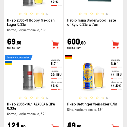
12
%
(0)
(0)
Пиво 2085-3 Hoppy Mexican
Набір пива Underwood Taste
Lager 0.33л
of Kyiv 0.33л x 7шт
Світле, Нефільтроване, 5.3°
69
600
,50
,00
грн за 1 шт
грн за 1 шт
Тільки онлайн
Міцність
Міцність
5.7
°
4.9
°
Гіркота
Гіркота
20
IBU
11
IBU
Щільність
Щільність
14
%
11.5
%
(0)
(0)
Пиво 2085-16.1 AZACCA NEIPA
Пиво Oettinger Weissbier 0.5л
0.33л
Біле, Нефільтроване, 4.9°
Світле, Нефільтроване, 5.7°
121
49
,50
,50