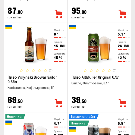
87
95
,00
,00
грн за 1 шт
грн за 1 шт
Міцність
Міцність
6
°
5.1
°
Гіркота
Гіркота
15
IBU
26
IBU
Щільність
Щільність
15
%
12
%
(0)
(0)
Пиво Volynski Browar Sailor
Пиво AltMuller Original 0.5л
0.35л
Світле, Фільтроване, 5.1°
Напівтемне, Нефільтроване, 6°
69
39
,50
,50
грн за 1 шт
грн за 1 шт
Новинка
Тільки онлайн
Міцність
Міцність
Новинка
4.7
°
5.5
°
Гіркота
Гіркота