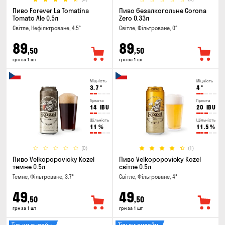
Пиво Forever La Tomatina
Пиво безалкогольне Corona
Tomato Ale 0.5л
Zero 0.33л
Світле, Нефільтроване, 4.5°
Світле, Фільтроване, 0°
89
89
,50
,50
грн за 1 шт
грн за 1 шт
Міцність
Міцність
3.7
°
4
°
Гіркота
Гіркота
14
IBU
20
IBU
Щільність
Щільність
11
%
11.5
%
(0)
(1)
Пиво Velkopopovicky Kozel
Пиво Velkopopovicky Kozel
темне 0.5л
світле 0.5л
Темне, Фільтроване, 3.7°
Світле, Фільтроване, 4°
49
49
,50
,50
грн за 1 шт
грн за 1 шт
Тільки онлайн
Тільки онлайн