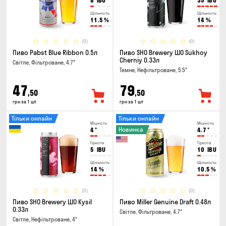
8
IBU
35
IBU
Щільність
Щільність
11.5
%
14
%
(0)
(0)
Пиво Pabst Blue Ribbon 0.5л
Пиво SHO Brewery ШО Sukhoy
Cherniy 0.33л
Світле, Фільтроване, 4.7°
Темне, Нефільтроване, 5.5°
47
79
,50
,50
грн за 1 шт
грн за 1 шт
Тільки онлайн
Тільки онлайн
Міцність
Міцність
Новинка
4
°
4.7
°
Гіркота
Гіркота
5
IBU
10
IBU
Щільність
Щільність
14
%
10.5
%
(0)
(0)
Пиво SHO Brewery ШО Kysil
Пиво Miller Genuine Draft 0.48л
0.33л
Світле, Фільтроване, 4.7°
Світле, Нефільтроване, 4°