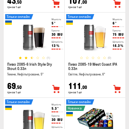
43
107
,50
,00
грн за 1 шт
грн за 1 шт
Тільки онлайн
Тільки онлайн
Міцність
Міцність
5
°
6
°
Гіркота
Гіркота
30
IBU
75
IBU
Щільність
Щільність
13
%
14.3
%
(1)
(0)
Пиво 2085-6 Irish Style Dry
Пиво 2085-19 West Coast IPA
Stout 0.33л
0.33л
Темне, Нефільтроване, 5°
Світле, Нефільтроване, 6°
69
111
,50
,00
грн за 1 шт
грн за 1 шт
Тільки онлайн
Тільки онлайн
Міцність
Новинка
5.3
°
Гіркота
30
IBU
Щільність