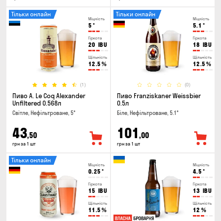
Тільки онлайн
Тільки онлайн
Міцність
Міцність
5
°
5.1
°
Гіркота
Гіркота
20
IBU
18
IBU
Щільність
Щільність
12.5
%
12.5
%
(1)
(0)
Пиво A. Le Coq Alexander
Пиво Franziskaner Weissbier
Unfiltered 0.568л
0.5л
Світле, Нефільтроване, 5°
Біле, Нефільтроване, 5.1°
43
101
,50
,00
грн за 1 шт
грн за 1 шт
Тільки онлайн
Міцність
Міцність
0.25
°
4.5
°
Гіркота
Гіркота
15
IBU
13
IBU
Щільність
Щільність
11.5
%
12
%