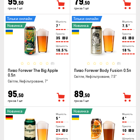
95
79
,50
,50
грн за 1 шт
грн за 1 шт
Тільки онлайн
Тільки онлайн
Міцність
Міцність
Новинка
Новинка
7
°
7.5
°
Гіркота
Гіркота
35
IBU
45
IBU
Щільність
Щільність
16.5
%
18
%
(0)
(0)
Пиво Forever The Big Apple
Пиво Forever Body Fusion 0.5л
0.5л
Світле, Нефільтроване, 7.5°
Світле, Нефільтроване, 7°
95
89
,50
,50
грн за 1 шт
грн за 1 шт
Новинка
Новинка
Міцність
Міцність
5
°
4
°
Гіркота
Гіркота
21
IBU
10
IBU
Щільність
Щільність