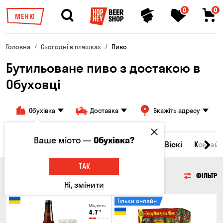
0
0
МЕНЮ
Головна
Сьогодні в пляшках
Пиво
Бутильоване пиво з достакою в
Обуховці
Обухівка
Доставка
Вкажіть адресу
Ваше місто —
Обухівка?
Всі товари
Пиво
Сидр
Вино
Віскі
Коктейл
ТАК
ПИВО
ФІЛЬТР
Ні, змінити
Тільки онлайн
Міцність
4.7
°