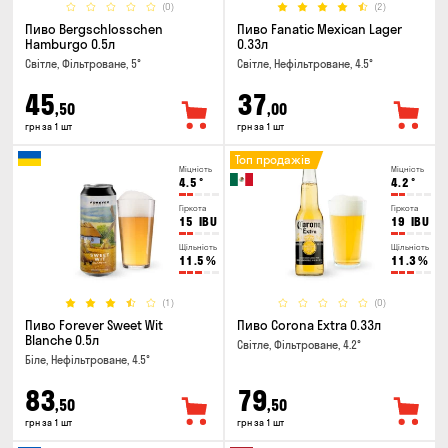
(0)
(2)
Пиво Bergschlosschen
Пиво Fanatic Mexican Lager
Hamburgo 0.5л
0.33л
Світле, Фільтроване, 5°
Світле, Нефільтроване, 4.5°
45
37
,50
,00
грн за 1 шт
грн за 1 шт
Топ продажів
Міцність
Міцність
4.5
°
4.2
°
Гіркота
Гіркота
15
IBU
19
IBU
Щільність
Щільність
11.5
%
11.3
%
(1)
(0)
Пиво Forever Sweet Wit
Пиво Corona Extra 0.33л
Blanche 0.5л
Світле, Фільтроване, 4.2°
Біле, Нефільтроване, 4.5°
83
79
,50
,50
грн за 1 шт
грн за 1 шт