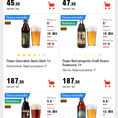
45
47
,50
,50
грн за 1 шт
грн за 1 шт
Тільки онлайн
Тільки онлайн
Міцність
Міцність
Новинка
5
°
5
°
Гіркота
Гіркота
15
IBU
14
IBU
Щільність
Щільність
12
%
11
%
(3)
(0)
Пиво Cannabis Semi-Dark 1л
Пиво Bistrampolio Craft Dvaro
Sviesusis 1л
Напівтемне, Нефільтроване, 5°
Світле, Нефільтроване, 5°
187
187
,50
,50
грн за 1 шт
грн за 1 шт
Тільки онлайн
Тільки онлайн
Міцність
Міцність
Новинка
5.5
°
4.6
°
Гіркота
Гіркота
16
IBU
12
IBU