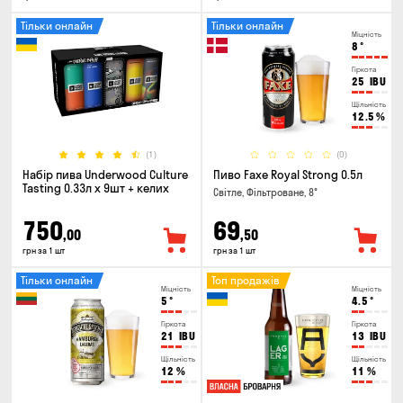
Тільки онлайн
Тільки онлайн
Міцність
8
°
Гіркота
25
IBU
Щільність
12.5
%
(1)
(0)
Набір пива Underwood Culture
Пиво Faxe Royal Strong 0.5л
Tasting 0.33л x 9шт + келих
Світле, Фільтроване, 8°
750
69
,00
,50
грн за 1 шт
грн за 1 шт
Тільки онлайн
Топ продажів
Міцність
Міцність
5
°
4.5
°
Гіркота
Гіркота
21
IBU
13
IBU
Щільність
Щільність
12
%
11
%