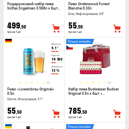
Подарунковий набір пива
Пиво Underwood Forest
Volfas Engelman 0.568л x 6шт +
Blanche 0.33л
келих 0.568л
Біле, Нефільтроване, 4.6°
499
55
,50
,50
грн за 1 шт
грн за 1 шт
Тільки онлайн
Міцність
5.1
°
Гіркота
19
IBU
Щільність
12
%
(0)
(0)
Пиво «Lowenbrau Original»
Набір пива Budweiser Budvar
0.5л
Original 0.5л х 8шт +
термосумка
Світле, Фільтроване, 5.1°
55
785
,50
,50
грн за 1 шт
грн за 1 шт
Тільки онлайн