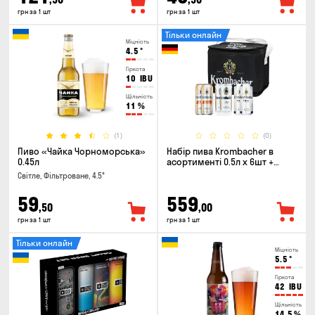
грн за 1 шт
грн за 1 шт
Тільки онлайн
Міцність
4.5
°
Гіркота
10
IBU
Щільність
11
%
(1)
(0)
Пиво «Чайка Чорноморська»
Набір пива Krombacher в
0.45л
асортименті 0.5л х 6шт +
термосумка
Світле, Фільтроване, 4.5°
59
559
,50
,00
грн за 1 шт
грн за 1 шт
Тільки онлайн
Міцність
5.5
°
Гіркота
42
IBU
Щільність
14.5
%