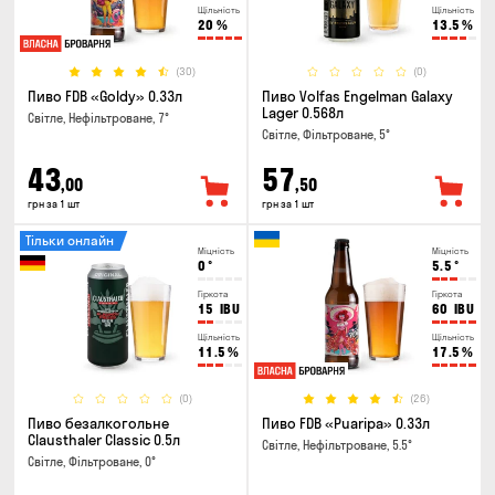
Щільність
Щільність
20
%
13.5
%
(30)
(0)
Пиво FDB «Goldy» 0.33л
Пиво Volfas Engelman Galaxy
Lager 0.568л
Світле, Нефільтроване, 7°
Світле, Фільтроване, 5°
43
57
,00
,50
грн за 1 шт
грн за 1 шт
Тільки онлайн
Міцність
Міцність
0
°
5.5
°
Гіркота
Гіркота
15
IBU
60
IBU
Щільність
Щільність
11.5
%
17.5
%
(0)
(26)
Пиво безалкогольне
Пиво FDB «Puaripa» 0.33л
Clausthaler Classic 0.5л
Світле, Нефільтроване, 5.5°
Світле, Фільтроване, 0°