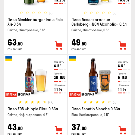
13.2
%
10.8
%
(0)
(0)
Пиво Mecklenburger India Pale
Пиво безалкогольне
Ale 0.5л
Carlsberg «NON Alcoholic» 0.5л
Світле, Фільтроване, 5.6°
Світле, Фільтроване, 0.5°
63
49
,50
,50
грн за 1 шт
грн за 1 шт
Міцність
Міцність
4.5
°
4.5
°
Гіркота
Гіркота
25
IBU
9
IBU
Щільність
Щільність
11
%
11
%
(27)
(2)
Пиво FDB «Hippie Pils» 0.33л
Пиво Fanatic Blanche 0.33л
Світле, Нефільтроване, 4.5°
Біле, Нефільтроване, 4.5°
43
37
,00
,00
грн за 1 шт
грн за 1 шт