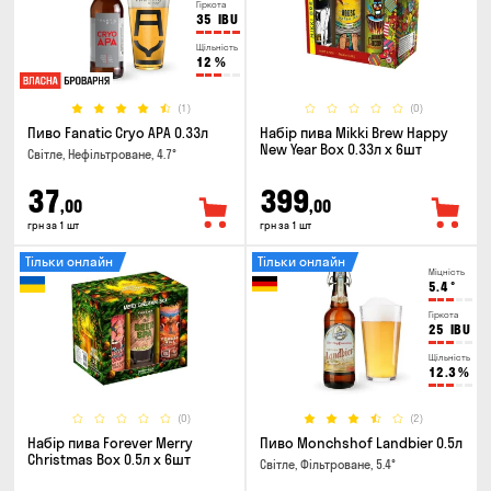
Гіркота
35
IBU
Щільність
12
%
(1)
(0)
Пиво Fanatic Cryo APA 0.33л
Набір пива Mikki Brew Happy
New Year Box 0.33л x 6шт
Світле, Нефільтроване, 4.7°
37
399
,00
,00
грн за 1 шт
грн за 1 шт
Тільки онлайн
Тільки онлайн
Міцність
5.4
°
Гіркота
25
IBU
Щільність
12.3
%
(0)
(2)
Набір пива Forever Merry
Пиво Monchshof Landbier 0.5л
Christmas Box 0.5л x 6шт
Світле, Фільтроване, 5.4°