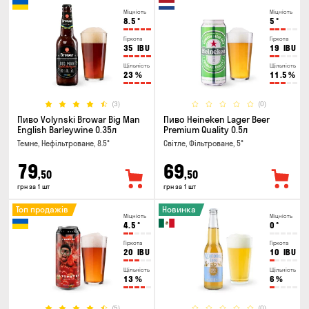
Міцність
Міцність
8.5
°
5
°
Гіркота
Гіркота
35
IBU
19
IBU
Щільність
Щільність
23
%
11.5
%
(3)
(0)
Пиво Volynski Browar Big Man
Пиво Heineken Lager Beer
English Barleywine 0.35л
Premium Quality 0.5л
Темне, Нефільтроване, 8.5°
Світле, Фільтроване, 5°
79
69
,50
,50
грн за 1 шт
грн за 1 шт
Топ продажів
Новинка
Міцність
Міцність
4.5
°
0
°
Гіркота
Гіркота
20
IBU
10
IBU
Щільність
Щільність
13
%
6
%
(5)
(0)