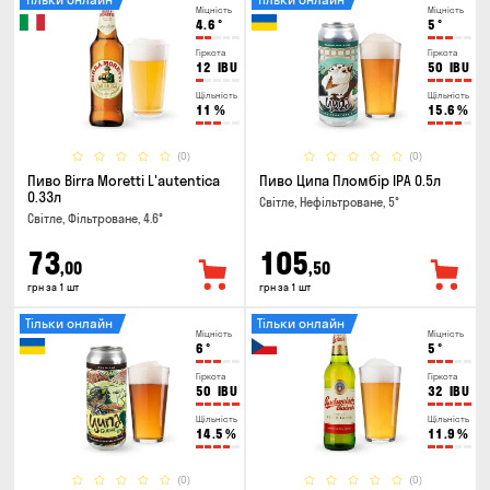
Міцність
Міцність
4.6
°
5
°
Гіркота
Гіркота
12
IBU
50
IBU
Щільність
Щільність
11
%
15.6
%
(0)
(0)
Пиво Birra Moretti L'autentica
Пиво Ципа Пломбір IPA 0.5л
0.33л
Світле, Нефільтроване, 5°
Світле, Фільтроване, 4.6°
73
105
,00
,50
грн за 1 шт
грн за 1 шт
Тільки онлайн
Тільки онлайн
Міцність
Міцність
6
°
5
°
Гіркота
Гіркота
50
IBU
32
IBU
Щільність
Щільність
14.5
%
11.9
%
(0)
(0)