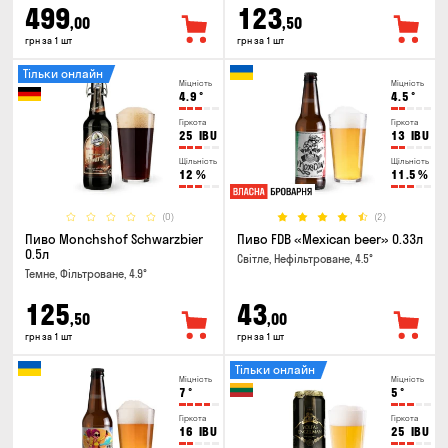
499
123
,00
,50
грн за 1 шт
грн за 1 шт
Тільки онлайн
Міцність
Міцність
4.9
°
4.5
°
Гіркота
Гіркота
25
IBU
13
IBU
Щільність
Щільність
12
%
11.5
%
(0)
(2)
Пиво Monchshof Schwarzbier
Пиво FDB «Mexican beer» 0.33л
0.5л
Світле, Нефільтроване, 4.5°
Темне, Фільтроване, 4.9°
125
43
,50
,00
грн за 1 шт
грн за 1 шт
Тільки онлайн
Міцність
Міцність
7
°
5
°
Гіркота
Гіркота
16
IBU
25
IBU