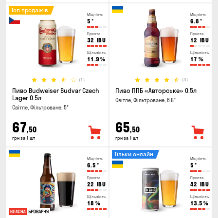
Топ продажів
Міцність
Міцність
5
°
6.8
°
Гіркота
Гіркота
32
IBU
12
IBU
Щільність
Щільність
11.9
%
17
%
(1)
(3)
Пиво Budweiser Budvar Czech
Пиво ППБ «Авторське» 0.5л
Lager 0.5л
Світле, Фільтроване, 6.8°
Світле, Фільтроване, 5°
67
65
,50
,50
грн за 1 шт
грн за 1 шт
Тільки онлайн
Міцність
Міцність
6.5
°
5
°
Гіркота
Гіркота
22
IBU
42
IBU
Щільність
Щільність
18
%
13.5
%