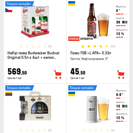
Тільки онлайн
Міцність
5
°
Гіркота
30
IBU
Щільність
12
%
(0)
(30)
Набір пива Budweiser Budvar
Пиво FDB «L.APA» 0.33л
Original 0.5л х 4шт + келих
Світле, Нефільтроване, 5°
0.33л
569
45
,50
,50
грн за 1 шт
грн за 1 шт
Тільки онлайн
Тільки онлайн
Міцність
4.6
°
Гіркота
15
IBU
Щільність
12
%
(0)
(0)