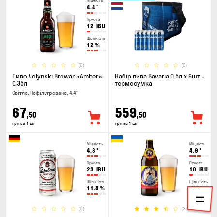
Міцність
4.4
°
Гіркота
12
IBU
Щільність
12
%
(0)
(0)
Пиво Volynski Browar «Amber»
Набір пива Bavaria 0.5л х 6шт +
0.35л
термосумка
Світле, Нефільтроване, 4.4°
67
559
,50
,50
грн за 1 шт
грн за 1 шт
Міцність
Міцність
4.8
°
4.9
°
Гіркота
Гіркота
23
IBU
10
IBU
Щільність
Щільність
11.8
%
11
%
(0)
(3)