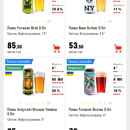
Щільність
Щільність
16.8
%
11
%
(0)
(0)
Пиво Forever Brat 0.5л
Пиво New Yorker 0.5л
Світле, Нефільтроване, 7.5°
Світле, Фільтроване, 4.5°
85
53
,50
,50
грн за 1 шт
грн за 1 шт
Тільки онлайн
Тільки онлайн
Міцність
Міцність
Новинка
Новинка
8
°
4
°
Гіркота
Гіркота
60
IBU
8
IBU
Щільність
Щільність
20
%
10
%
(0)
(0)
Пиво Volynski Browar Twelve
Пиво Forever Bones 0.5л
0.5л
Світле, Нефільтроване, 4°
Світле, Нефільтроване, 8°