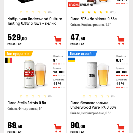
(0)
(28)
Набір пива Underwood Culture
Пиво FDB «Hopkins» 0.33л
Tasting 0.33л x 3шт + келих
Світле, Нефільтроване, 5.5°
529
47
,00
,50
грн за 1 шт
грн за 1 шт
Топ продажів
Тільки онлайн
Міцність
Міцність
5
°
0.5
°
Гіркота
Гіркота
18
IBU
40
IBU
Щільність
Щільність
11
%
11
%
(0)
(0)
Пиво Stella Artois 0.5л
Пиво безалкогольне
Underwood Pure IPA 0.33л
Світле, Фільтроване, 5°
Світле, Нефільтроване, 0.5°
69
90
,50
,00
грн за 1 шт
грн за 1 шт