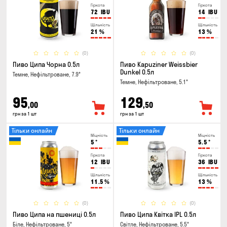
Гіркота
Гіркота
72
IBU
14
IBU
Щільність
Щільність
21
%
13
%
(0)
(0)
Пиво Ципа Чорна 0.5л
Пиво Kapuziner Weissbier
Dunkel 0.5л
Темне, Нефільтроване, 7.9°
Темне, Нефільтроване, 5.1°
95
129
,00
,50
грн за 1 шт
грн за 1 шт
Тільки онлайн
Тільки онлайн
Міцність
Міцність
5
°
5.5
°
Гіркота
Гіркота
12
IBU
36
IBU
Щільність
Щільність
11.5
%
13
%
(0)
(0)
Пиво Ципа на пшениці 0.5л
Пиво Ципа Квітка IPL 0.5л
Біле, Нефільтроване, 5°
Світле, Нефільтроване, 5.5°