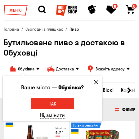
0
0
МЕНЮ
Головна
Сьогодні в пляшках
Пиво
Бутильоване пиво з достакою в
Обуховці
Обухівка
Доставка
Вкажіть адресу
Ваше місто —
Обухівка?
Всі товари
Пиво
Сидр
Вино
Віскі
Коктейл
ТАК
ПИВО
ФІЛЬТР
Ні, змінити
Тільки онлайн
Міцність
4.7
°