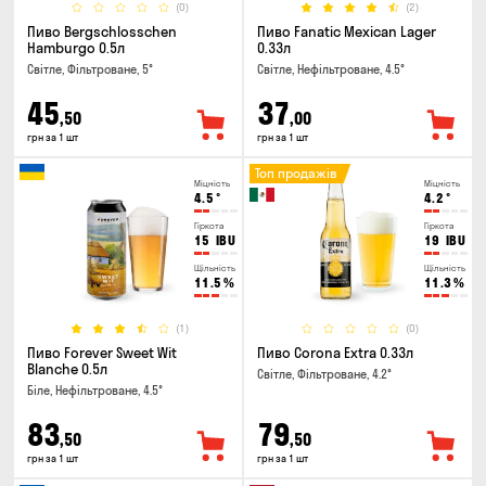
(0)
(2)
Пиво Bergschlosschen
Пиво Fanatic Mexican Lager
Hamburgo 0.5л
0.33л
Світле, Фільтроване, 5°
Світле, Нефільтроване, 4.5°
45
37
,50
,00
грн за 1 шт
грн за 1 шт
Топ продажів
Міцність
Міцність
4.5
°
4.2
°
Гіркота
Гіркота
15
IBU
19
IBU
Щільність
Щільність
11.5
%
11.3
%
(1)
(0)
Пиво Forever Sweet Wit
Пиво Corona Extra 0.33л
Blanche 0.5л
Світле, Фільтроване, 4.2°
Біле, Нефільтроване, 4.5°
83
79
,50
,50
грн за 1 шт
грн за 1 шт