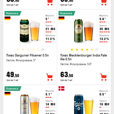
,50
,50
грн за 1 шт
грн за 1 шт
Новинка
Новинка
Міцність
Міцність
5
°
5.6
°
Гіркота
Гіркота
21
IBU
35
IBU
Щільність
Щільність
11.2
%
13.2
%
(0)
(1)
Пиво Darguner Pilsener 0.5л
Пиво Mecklenburger India Pale
Ale 0.5л
Світле, Фільтроване, 5°
Світле, Фільтроване, 5.6°
49
63
,50
,50
грн за 1 шт
грн за 1 шт
Новинка
Міцність
Міцність
5.1
°
0.5
°
Гіркота
Гіркота
14
IBU
10
IBU
Щільність
Щільність