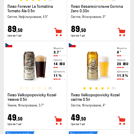
Пиво Forever La Tomatina
Пиво безалкогольне Corona
Tomato Ale 0.5л
Zero 0.33л
Світле, Нефільтроване, 4.5°
Світле, Фільтроване, 0°
89
89
,50
,50
грн за 1 шт
грн за 1 шт
Міцність
Міцність
3.7
°
4
°
Гіркота
Гіркота
14
IBU
20
IBU
Щільність
Щільність
11
%
11.5
%
(0)
(1)
Пиво Velkopopovicky Kozel
Пиво Velkopopovicky Kozel
темне 0.5л
світле 0.5л
Темне, Фільтроване, 3.7°
Світле, Фільтроване, 4°
49
49
,50
,50
грн за 1 шт
грн за 1 шт
Тільки онлайн
Тільки онлайн