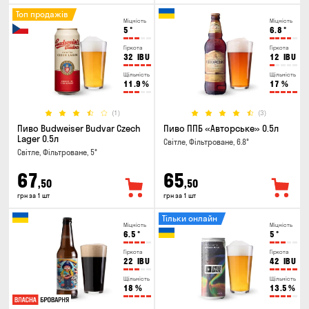
Топ продажів
Міцність
Міцність
5
°
6.8
°
Гіркота
Гіркота
32
IBU
12
IBU
Щільність
Щільність
11.9
%
17
%
(1)
(3)
Пиво Budweiser Budvar Czech
Пиво ППБ «Авторське» 0.5л
Lager 0.5л
Світле, Фільтроване, 6.8°
Світле, Фільтроване, 5°
67
65
,50
,50
грн за 1 шт
грн за 1 шт
Тільки онлайн
Міцність
Міцність
6.5
°
5
°
Гіркота
Гіркота
22
IBU
42
IBU
Щільність
Щільність
18
%
13.5
%