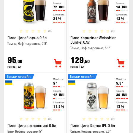
Гіркота
Гіркота
72
IBU
14
IBU
Щільність
Щільність
21
%
13
%
(0)
(0)
Пиво Ципа Чорна 0.5л
Пиво Kapuziner Weissbier
Dunkel 0.5л
Темне, Нефільтроване, 7.9°
Темне, Нефільтроване, 5.1°
95
129
,00
,50
грн за 1 шт
грн за 1 шт
Тільки онлайн
Тільки онлайн
Міцність
Міцність
5
°
5.5
°
Гіркота
Гіркота
12
IBU
36
IBU
Щільність
Щільність
11.5
%
13
%
(0)
(0)
Пиво Ципа на пшениці 0.5л
Пиво Ципа Квітка IPL 0.5л
Біле, Нефільтроване, 5°
Світле, Нефільтроване, 5.5°