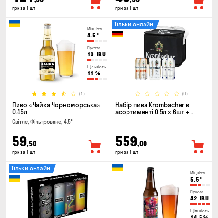
грн за 1 шт
грн за 1 шт
Тільки онлайн
Міцність
4.5
°
Гіркота
10
IBU
Щільність
11
%
(1)
(0)
Пиво «Чайка Чорноморська»
Набір пива Krombacher в
0.45л
асортименті 0.5л х 6шт +
термосумка
Світле, Фільтроване, 4.5°
59
559
,50
,00
грн за 1 шт
грн за 1 шт
Тільки онлайн
Міцність
5.5
°
Гіркота
42
IBU
Щільність
14.5
%