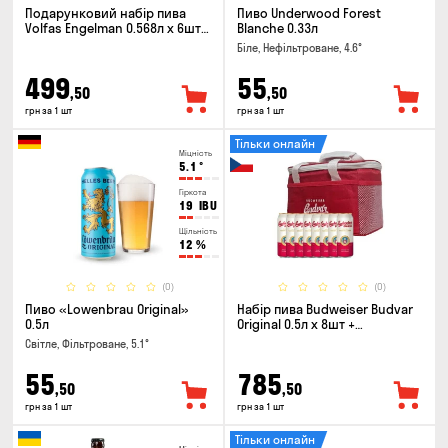
Подарунковий набір пива
Пиво Underwood Forest
Volfas Engelman 0.568л x 6шт +
Blanche 0.33л
келих 0.568л
Біле, Нефільтроване, 4.6°
499
55
,50
,50
грн за 1 шт
грн за 1 шт
Тільки онлайн
Міцність
5.1
°
Гіркота
19
IBU
Щільність
12
%
(0)
(0)
Пиво «Lowenbrau Original»
Набір пива Budweiser Budvar
0.5л
Original 0.5л х 8шт +
термосумка
Світле, Фільтроване, 5.1°
55
785
,50
,50
грн за 1 шт
грн за 1 шт
Тільки онлайн