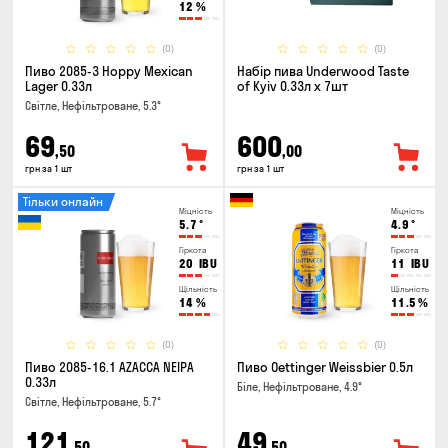
12
%
(0)
(0)
Пиво 2085-3 Hoppy Mexican
Набір пива Underwood Taste
Lager 0.33л
of Kyiv 0.33л x 7шт
Світле, Нефільтроване, 5.3°
69
600
,50
,00
грн за 1 шт
грн за 1 шт
Тільки онлайн
Міцність
Міцність
5.7
°
4.9
°
Гіркота
Гіркота
20
IBU
11
IBU
Щільність
Щільність
14
%
11.5
%
(0)
(0)
Пиво 2085-16.1 AZACCA NEIPA
Пиво Oettinger Weissbier 0.5л
0.33л
Біле, Нефільтроване, 4.9°
Світле, Нефільтроване, 5.7°
121
49
,50
,50