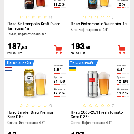
Щільність
Щільність
12.2
%
12
%
(0)
(0)
Пиво Bistrampolio Craft Dvaro
Пиво Bistrampolio Weissbier 1л
Tamsusis 1л
Біле, Нефільтроване, 4.6°
Темне, Нефільтроване, 5.5°
187
193
,50
,50
грн за 1 шт
грн за 1 шт
Тільки онлайн
Тільки онлайн
Міцність
Міцність
4.9
°
4.4
°
Гіркота
Гіркота
21
IBU
12
IBU
Щільність
Щільність
12.2
%
11.5
%
(0)
(0)
Пиво Lander Brau Premium
Пиво 2085-25.1 Fresh Tomato
Beer 0.5л
Goze 0.33л
Світле, Фільтроване, 4.9°
Світле, Нефільтроване, 4.4°