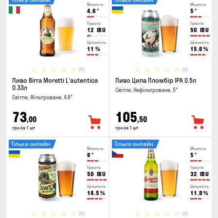
Міцність
Міцність
4.6
°
5
°
Гіркота
Гіркота
12
IBU
50
IBU
Щільність
Щільність
11
%
15.6
%
(0)
(0)
Пиво Birra Moretti L'autentica
Пиво Ципа Пломбір IPA 0.5л
0.33л
Світле, Нефільтроване, 5°
Світле, Фільтроване, 4.6°
73
105
,00
,50
грн за 1 шт
грн за 1 шт
Тільки онлайн
Тільки онлайн
Міцність
Міцність
6
°
5
°
Гіркота
Гіркота
50
IBU
32
IBU
Щільність
Щільність
14.5
%
11.9
%
(0)
(0)