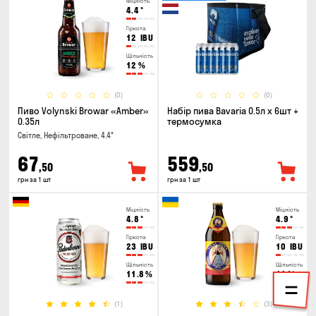
Міцність
4.4
°
Гіркота
12
IBU
Щільність
12
%
(0)
(0)
Пиво Volynski Browar «Amber»
Набір пива Bavaria 0.5л х 6шт +
0.35л
термосумка
Світле, Нефільтроване, 4.4°
67
559
,50
,50
грн за 1 шт
грн за 1 шт
Міцність
Міцність
4.8
°
4.9
°
Гіркота
Гіркота
23
IBU
10
IBU
Щільність
Щільність
11.8
%
11
%
(1)
(3)