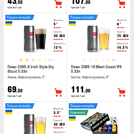
43
107
,50
,00
грн за 1 шт
грн за 1 шт
Тільки онлайн
Тільки онлайн
Міцність
Міцність
5
°
6
°
Гіркота
Гіркота
30
IBU
75
IBU
Щільність
Щільність
13
%
14.3
%
(1)
(0)
Пиво 2085-6 Irish Style Dry
Пиво 2085-19 West Coast IPA
Stout 0.33л
0.33л
Темне, Нефільтроване, 5°
Світле, Нефільтроване, 6°
69
111
,50
,00
грн за 1 шт
грн за 1 шт
Тільки онлайн
Тільки онлайн
Міцність
Новинка
5.3
°
Гіркота
30
IBU
Щільність