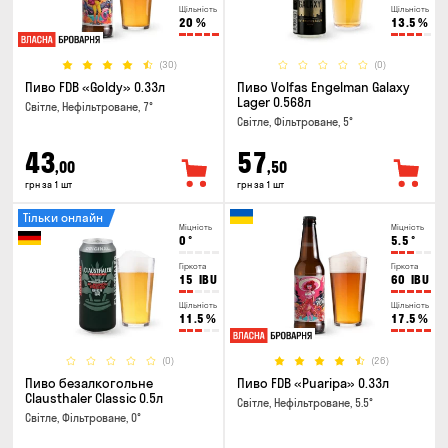
Щільність
Щільність
20
%
13.5
%
(30)
(0)
Пиво FDB «Goldy» 0.33л
Пиво Volfas Engelman Galaxy
Lager 0.568л
Світле, Нефільтроване, 7°
Світле, Фільтроване, 5°
43
57
,00
,50
грн за 1 шт
грн за 1 шт
Тільки онлайн
Міцність
Міцність
0
°
5.5
°
Гіркота
Гіркота
15
IBU
60
IBU
Щільність
Щільність
11.5
%
17.5
%
(0)
(26)
Пиво безалкогольне
Пиво FDB «Puaripa» 0.33л
Clausthaler Classic 0.5л
Світле, Нефільтроване, 5.5°
Світле, Фільтроване, 0°