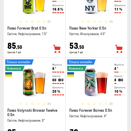
Щільність
Щільність
16.8
%
11
%
(0)
(0)
Пиво Forever Brat 0.5л
Пиво New Yorker 0.5л
Світле, Нефільтроване, 7.5°
Світле, Фільтроване, 4.5°
85
53
,50
,50
грн за 1 шт
грн за 1 шт
Тільки онлайн
Тільки онлайн
Міцність
Міцність
Новинка
Новинка
8
°
4
°
Гіркота
Гіркота
60
IBU
8
IBU
Щільність
Щільність
20
%
10
%
(0)
(0)
Пиво Volynski Browar Twelve
Пиво Forever Bones 0.5л
0.5л
Світле, Нефільтроване, 4°
Світле, Нефільтроване, 8°