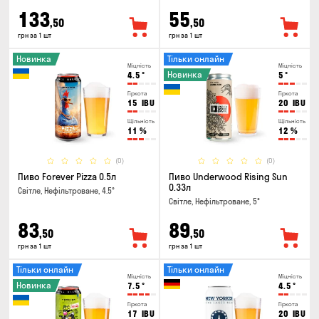
133
55
,50
,50
грн за 1 шт
грн за 1 шт
Новинка
Тільки онлайн
Міцність
Міцність
Новинка
4.5
°
5
°
Гіркота
Гіркота
15
IBU
20
IBU
Щільність
Щільність
11
%
12
%
(0)
(0)
Пиво Forever Pizza 0.5л
Пиво Underwood Rising Sun
0.33л
Світле, Нефільтроване, 4.5°
Світле, Нефільтроване, 5°
83
89
,50
,50
грн за 1 шт
грн за 1 шт
Тільки онлайн
Тільки онлайн
Міцність
Міцність
Новинка
7.5
°
4.5
°
Гіркота
Гіркота
17
IBU
20
IBU