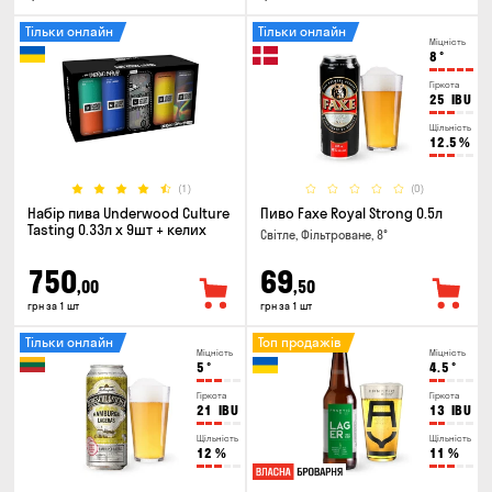
Тільки онлайн
Тільки онлайн
Міцність
8
°
Гіркота
25
IBU
Щільність
12.5
%
(1)
(0)
Набір пива Underwood Culture
Пиво Faxe Royal Strong 0.5л
Tasting 0.33л x 9шт + келих
Світле, Фільтроване, 8°
750
69
,00
,50
грн за 1 шт
грн за 1 шт
Тільки онлайн
Топ продажів
Міцність
Міцність
5
°
4.5
°
Гіркота
Гіркота
21
IBU
13
IBU
Щільність
Щільність
12
%
11
%