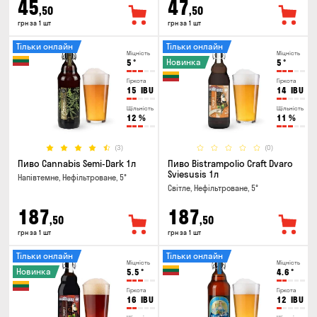
45
47
,50
,50
грн за 1 шт
грн за 1 шт
Тільки онлайн
Тільки онлайн
Міцність
Міцність
Новинка
5
°
5
°
Гіркота
Гіркота
15
IBU
14
IBU
Щільність
Щільність
12
%
11
%
(3)
(0)
Пиво Cannabis Semi-Dark 1л
Пиво Bistrampolio Craft Dvaro
Sviesusis 1л
Напівтемне, Нефільтроване, 5°
Світле, Нефільтроване, 5°
187
187
,50
,50
грн за 1 шт
грн за 1 шт
Тільки онлайн
Тільки онлайн
Міцність
Міцність
Новинка
5.5
°
4.6
°
Гіркота
Гіркота
16
IBU
12
IBU