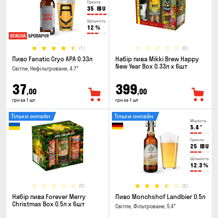
Гіркота
35
IBU
Щільність
12
%
(1)
(0)
Пиво Fanatic Cryo APA 0.33л
Набір пива Mikki Brew Happy
New Year Box 0.33л x 6шт
Світле, Нефільтроване, 4.7°
37
399
,00
,00
грн за 1 шт
грн за 1 шт
Тільки онлайн
Тільки онлайн
Міцність
5.4
°
Гіркота
25
IBU
Щільність
12.3
%
(0)
(2)
Набір пива Forever Merry
Пиво Monchshof Landbier 0.5л
Christmas Box 0.5л x 6шт
Світле, Фільтроване, 5.4°