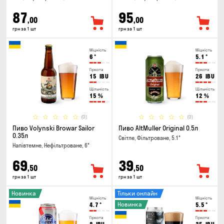
87
95
,00
,00
грн за 1 шт
грн за 1 шт
Міцність
Міцність
6
°
5.1
°
Гіркота
Гіркота
15
IBU
26
IBU
Щільність
Щільність
15
%
12
%
(0)
(0)
Пиво Volynski Browar Sailor
Пиво AltMuller Original 0.5л
0.35л
Світле, Фільтроване, 5.1°
Напівтемне, Нефільтроване, 6°
69
39
,50
,50
грн за 1 шт
грн за 1 шт
Новинка
Тільки онлайн
Міцність
Міцність
Новинка
4.7
°
5.5
°
Гіркота
Гіркота