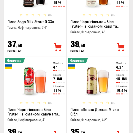
19
%
11
%
(0)
(0)
Пиво Saga Milk Stout 0.33л
Пиво Чернігівське «Біле
Fruter» зі смаком кави та
Темне, Нефільтроване, 7.4°
апельсину 0.5л
Світле, Фільтроване, 4°
37
39
,50
,50
грн за 1 шт
грн за 1 шт
Новинка
Новинка
Міцність
Міцність
4
°
4.2
°
Гіркота
Гіркота
7
IBU
15
IBU
Щільність
Щільність
11
%
10.4
%
(0)
(0)
Пиво Чернігівське «Біле
Пиво «Повна Діжка» М'яке
Fruter» зі смаком кавуна та
0.5л
м'яти 0.5л
Світле, Нефільтроване, 4°
Світле, Фільтроване, 4.2°
39
35