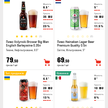
Міцність
Міцність
8.5
°
5
°
Гіркота
Гіркота
35
IBU
19
IBU
Щільність
Щільність
23
%
11.5
%
(3)
(0)
Пиво Volynski Browar Big Man
Пиво Heineken Lager Beer
English Barleywine 0.35л
Premium Quality 0.5л
Темне, Нефільтроване, 8.5°
Світле, Фільтроване, 5°
79
69
,50
,50
грн за 1 шт
грн за 1 шт
Топ продажів
Новинка
Міцність
Міцність
4.5
°
0
°
Гіркота
Гіркота
20
IBU
10
IBU
Щільність
Щільність
13
%
6
%
(5)
(0)