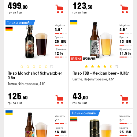
499
123
,00
,50
грн за 1 шт
грн за 1 шт
Тільки онлайн
Міцність
Міцність
4.9
°
4.5
°
Гіркота
Гіркота
25
IBU
13
IBU
Щільність
Щільність
12
%
11.5
%
(0)
(2)
Пиво Monchshof Schwarzbier
Пиво FDB «Mexican beer» 0.33л
0.5л
Світле, Нефільтроване, 4.5°
Темне, Фільтроване, 4.9°
125
43
,50
,00
грн за 1 шт
грн за 1 шт
Тільки онлайн
Міцність
Міцність
7
°
5
°
Гіркота
Гіркота
16
IBU
25
IBU