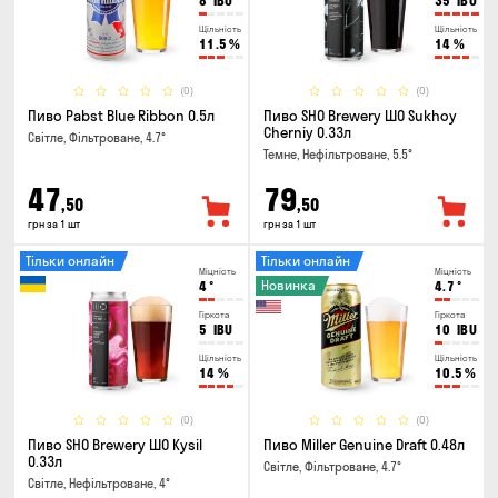
8
IBU
35
IBU
Щільність
Щільність
11.5
%
14
%
(0)
(0)
Пиво Pabst Blue Ribbon 0.5л
Пиво SHO Brewery ШО Sukhoy
Cherniy 0.33л
Світле, Фільтроване, 4.7°
Темне, Нефільтроване, 5.5°
47
79
,50
,50
грн за 1 шт
грн за 1 шт
Тільки онлайн
Тільки онлайн
Міцність
Міцність
Новинка
4
°
4.7
°
Гіркота
Гіркота
5
IBU
10
IBU
Щільність
Щільність
14
%
10.5
%
(0)
(0)
Пиво SHO Brewery ШО Kysil
Пиво Miller Genuine Draft 0.48л
0.33л
Світле, Фільтроване, 4.7°
Світле, Нефільтроване, 4°