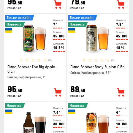
95
79
,50
,50
грн за 1 шт
грн за 1 шт
Тільки онлайн
Тільки онлайн
Міцність
Міцність
Новинка
Новинка
7
°
7.5
°
Гіркота
Гіркота
35
IBU
45
IBU
Щільність
Щільність
16.5
%
18
%
(0)
(0)
Пиво Forever The Big Apple
Пиво Forever Body Fusion 0.5л
0.5л
Світле, Нефільтроване, 7.5°
Світле, Нефільтроване, 7°
95
89
,50
,50
грн за 1 шт
грн за 1 шт
Новинка
Новинка
Міцність
Міцність
7.4
°
4
°
Гіркота
Гіркота
30
IBU
10
IBU
Щільність
Щільність