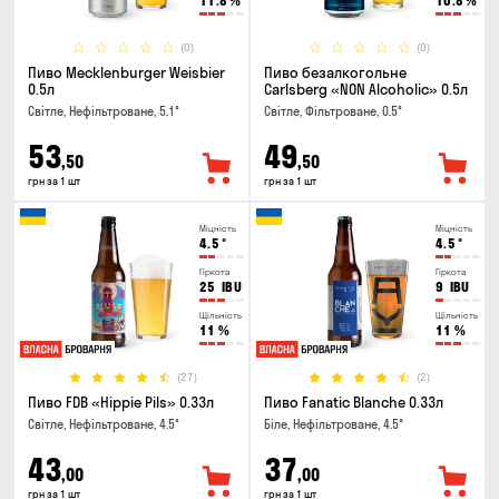
11.8
%
10.8
%
(0)
(0)
Пиво Mecklenburger Weisbier
Пиво безалкогольне
0.5л
Carlsberg «NON Alcoholic» 0.5л
Світле, Нефільтроване, 5.1°
Світле, Фільтроване, 0.5°
53
49
,50
,50
грн за 1 шт
грн за 1 шт
Міцність
Міцність
4.5
°
4.5
°
Гіркота
Гіркота
25
IBU
9
IBU
Щільність
Щільність
11
%
11
%
(27)
(2)
Пиво FDB «Hippie Pils» 0.33л
Пиво Fanatic Blanche 0.33л
Світле, Нефільтроване, 4.5°
Біле, Нефільтроване, 4.5°
43
37
,00
,00
грн за 1 шт
грн за 1 шт