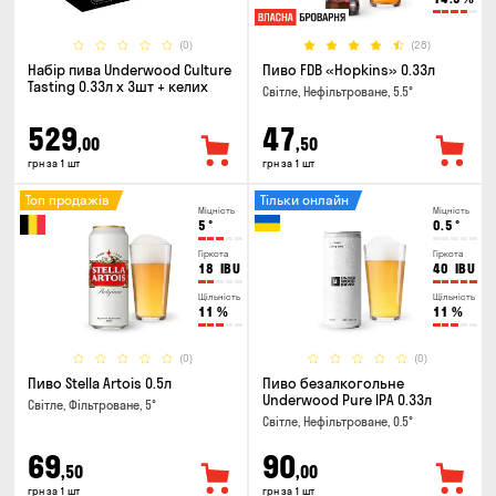
(0)
(28)
Набір пива Underwood Culture
Пиво FDB «Hopkins» 0.33л
Tasting 0.33л x 3шт + келих
Світле, Нефільтроване, 5.5°
529
47
,00
,50
грн за 1 шт
грн за 1 шт
Топ продажів
Тільки онлайн
Міцність
Міцність
5
°
0.5
°
Гіркота
Гіркота
18
IBU
40
IBU
Щільність
Щільність
11
%
11
%
(0)
(0)
Пиво Stella Artois 0.5л
Пиво безалкогольне
Underwood Pure IPA 0.33л
Світле, Фільтроване, 5°
Світле, Нефільтроване, 0.5°
69
90
,50
,00
грн за 1 шт
грн за 1 шт