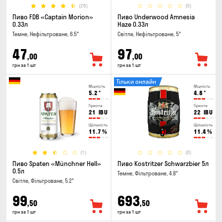
(26)
(0)
Пиво FDB «Captain Morion»
Пиво Underwood Amnesia
0.33л
Haze 0.33л
Темне, Нефільтроване, 6.5°
Світле, Нефільтроване, 5°
47
97
,00
,00
грн за 1 шт
грн за 1 шт
Тільки онлайн
Міцність
Міцність
5.2
°
4.8
°
Гіркота
Гіркота
21
IBU
22
IBU
Щільність
Щільність
11.7
%
11.4
%
(1)
(0)
Пиво Spaten «Münchner Hell»
Пиво Kostritzer Schwarzbier 5л
0.5л
Темне, Фільтроване, 4.8°
Світле, Фільтроване, 5.2°
99
693
,50
,50
грн за 1 шт
грн за 1 шт