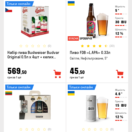
Тільки онлайн
Міцність
5
°
Гіркота
30
IBU
Щільність
12
%
(0)
(30)
Набір пива Budweiser Budvar
Пиво FDB «L.APA» 0.33л
Original 0.5л х 4шт + келих
Світле, Нефільтроване, 5°
0.33л
569
45
,50
,50
грн за 1 шт
грн за 1 шт
Тільки онлайн
Тільки онлайн
Міцність
4.6
°
Гіркота
15
IBU
Щільність
12
%
(0)
(0)