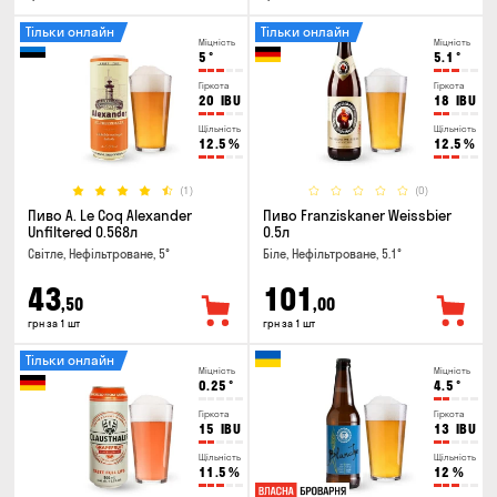
Тільки онлайн
Тільки онлайн
Міцність
Міцність
5
°
5.1
°
Гіркота
Гіркота
20
IBU
18
IBU
Щільність
Щільність
12.5
%
12.5
%
(1)
(0)
Пиво A. Le Coq Alexander
Пиво Franziskaner Weissbier
Unfiltered 0.568л
0.5л
Світле, Нефільтроване, 5°
Біле, Нефільтроване, 5.1°
43
101
,50
,00
грн за 1 шт
грн за 1 шт
Тільки онлайн
Міцність
Міцність
0.25
°
4.5
°
Гіркота
Гіркота
15
IBU
13
IBU
Щільність
Щільність
11.5
%
12
%