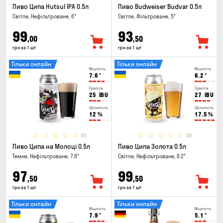
Пиво Ципа Hutsul IPA 0.5л
Пиво Budweiser Budvar 0.5л
Світле, Нефільтроване, 6°
Світле, Фільтроване, 5°
99
93
,00
,50
грн за 1 шт
грн за 1 шт
Тільки онлайн
Тільки онлайн
Міцність
Міцність
7.6
°
6.2
°
Гіркота
Гіркота
25
IBU
27
IBU
Щільність
Щільність
12
%
17.5
%
(0)
(0)
Пиво Ципа на Молоці 0.5л
Пиво Ципа Золота 0.5л
Темне, Нефільтроване, 7.6°
Світле, Нефільтроване, 6.2°
97
99
,50
,50
грн за 1 шт
грн за 1 шт
Тільки онлайн
Тільки онлайн
Міцність
Міцність
7.9
°
5.1
°