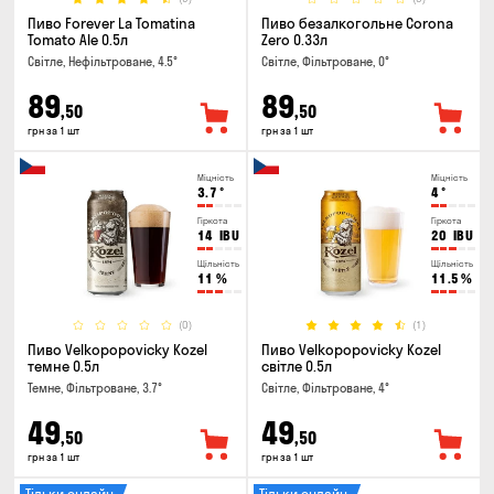
Пиво Forever La Tomatina
Пиво безалкогольне Corona
Tomato Ale 0.5л
Zero 0.33л
Світле, Нефільтроване, 4.5°
Світле, Фільтроване, 0°
89
89
,50
,50
грн за 1 шт
грн за 1 шт
Міцність
Міцність
3.7
°
4
°
Гіркота
Гіркота
14
IBU
20
IBU
Щільність
Щільність
11
%
11.5
%
(0)
(1)
Пиво Velkopopovicky Kozel
Пиво Velkopopovicky Kozel
темне 0.5л
світле 0.5л
Темне, Фільтроване, 3.7°
Світле, Фільтроване, 4°
49
49
,50
,50
грн за 1 шт
грн за 1 шт
Тільки онлайн
Тільки онлайн