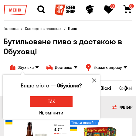
0
0
МЕНЮ
Головна
Сьогодні в пляшках
Пиво
Бутильоване пиво з достакою в
Обуховці
Обухівка
Доставка
Вкажіть адресу
Ваше місто —
Обухівка?
Всі товари
Пиво
Сидр
Вино
Віскі
Коктейл
ТАК
ПИВО
ФІЛЬТР
Ні, змінити
Тільки онлайн
Міцність
4.7
°