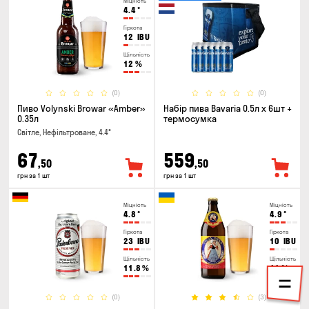
Міцність
4.4
°
Гіркота
12
IBU
Щільність
12
%
(0)
(0)
Пиво Volynski Browar «Amber»
Набір пива Bavaria 0.5л х 6шт +
0.35л
термосумка
Світле, Нефільтроване, 4.4°
67
559
,50
,50
грн за 1 шт
грн за 1 шт
Міцність
Міцність
4.8
°
4.9
°
Гіркота
Гіркота
23
IBU
10
IBU
Щільність
Щільність
11.8
%
11
%
(0)
(3)