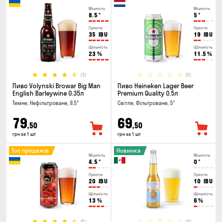
Міцність
Міцність
8.5
°
5
°
Гіркота
Гіркота
35
IBU
19
IBU
Щільність
Щільність
23
%
11.5
%
(3)
(0)
Пиво Volynski Browar Big Man
Пиво Heineken Lager Beer
English Barleywine 0.35л
Premium Quality 0.5л
Темне, Нефільтроване, 8.5°
Світле, Фільтроване, 5°
79
69
,50
,50
грн за 1 шт
грн за 1 шт
Топ продажів
Новинка
Міцність
Міцність
4.5
°
0
°
Гіркота
Гіркота
20
IBU
10
IBU
Щільність
Щільність
13
%
6
%
(5)
(0)