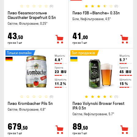
(0)
(2)
Пиво безалкогольне
Пиво FDB «Blanche» 0.33л
Clausthaler Grapefruit 0.5л
Біле, Нефільтроване, 4.5°
Світле, Фільтроване, 0.25°
43
41
,50
,00
грн за 1 шт
грн за 1 шт
Тільки онлайн
Топ продажів
Міцність
Міцність
4.8
°
5.7
°
Гіркота
Гіркота
23
IBU
45
IBU
Щільність
Щільність
11.2
%
15
%
(0)
(1)
Пиво Krombacher Pils 5л
Пиво Volynski Browar Forest
IPA 0.5л
Світле, Фільтроване, 4.8°
Світле, Нефільтроване, 5.7°
679
89
,50
,50
грн за 1 шт
грн за 1 шт