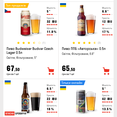
Топ продажів
Міцність
Міцність
5
°
6.8
°
Гіркота
Гіркота
32
IBU
12
IBU
Щільність
Щільність
11.9
%
17
%
(1)
(3)
Пиво Budweiser Budvar Czech
Пиво ППБ «Авторське» 0.5л
Lager 0.5л
Світле, Фільтроване, 6.8°
Світле, Фільтроване, 5°
67
65
,50
,50
грн за 1 шт
грн за 1 шт
Тільки онлайн
Міцність
Міцність
6.5
°
5
°
Гіркота
Гіркота
22
IBU
42
IBU
Щільність
Щільність
18
%
13.5
%