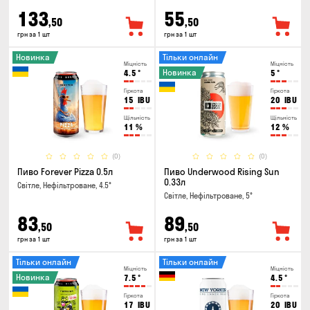
133
55
,50
,50
грн за 1 шт
грн за 1 шт
Новинка
Тільки онлайн
Міцність
Міцність
Новинка
4.5
°
5
°
Гіркота
Гіркота
15
IBU
20
IBU
Щільність
Щільність
11
%
12
%
(0)
(0)
Пиво Forever Pizza 0.5л
Пиво Underwood Rising Sun
0.33л
Світле, Нефільтроване, 4.5°
Світле, Нефільтроване, 5°
83
89
,50
,50
грн за 1 шт
грн за 1 шт
Тільки онлайн
Тільки онлайн
Міцність
Міцність
Новинка
7.5
°
4.5
°
Гіркота
Гіркота
17
IBU
20
IBU