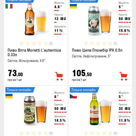
Міцність
Міцність
4.6
°
5
°
Гіркота
Гіркота
12
IBU
50
IBU
Щільність
Щільність
11
%
15.6
%
(0)
(0)
Пиво Birra Moretti L'autentica
Пиво Ципа Пломбір IPA 0.5л
0.33л
Світле, Нефільтроване, 5°
Світле, Фільтроване, 4.6°
73
105
,00
,50
грн за 1 шт
грн за 1 шт
Тільки онлайн
Тільки онлайн
Міцність
Міцність
6
°
5
°
Гіркота
Гіркота
50
IBU
32
IBU
Щільність
Щільність
14.5
%
11.9
%
(0)
(0)