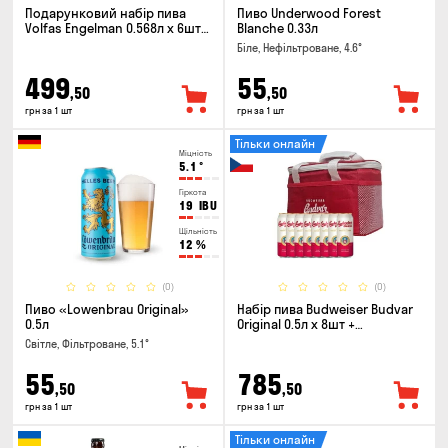
Подарунковий набір пива
Пиво Underwood Forest
Volfas Engelman 0.568л x 6шт +
Blanche 0.33л
келих 0.568л
Біле, Нефільтроване, 4.6°
499
55
,50
,50
грн за 1 шт
грн за 1 шт
Тільки онлайн
Міцність
5.1
°
Гіркота
19
IBU
Щільність
12
%
(0)
(0)
Пиво «Lowenbrau Original»
Набір пива Budweiser Budvar
0.5л
Original 0.5л х 8шт +
термосумка
Світле, Фільтроване, 5.1°
55
785
,50
,50
грн за 1 шт
грн за 1 шт
Тільки онлайн