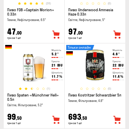
(26)
(0)
Пиво FDB «Captain Morion»
Пиво Underwood Amnesia
0.33л
Haze 0.33л
Темне, Нефільтроване, 6.5°
Світле, Нефільтроване, 5°
47
97
,00
,00
грн за 1 шт
грн за 1 шт
Тільки онлайн
Міцність
Міцність
5.2
°
4.8
°
Гіркота
Гіркота
21
IBU
22
IBU
Щільність
Щільність
11.7
%
11.4
%
(1)
(0)
Пиво Spaten «Münchner Hell»
Пиво Kostritzer Schwarzbier 5л
0.5л
Темне, Фільтроване, 4.8°
Світле, Фільтроване, 5.2°
99
693
,50
,50
грн за 1 шт
грн за 1 шт