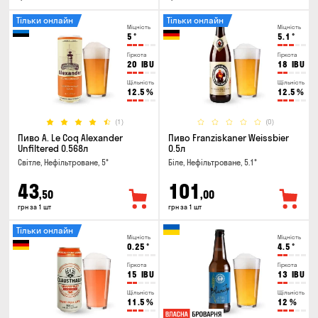
Тільки онлайн
Тільки онлайн
Міцність
Міцність
5
°
5.1
°
Гіркота
Гіркота
20
IBU
18
IBU
Щільність
Щільність
12.5
%
12.5
%
(1)
(0)
Пиво A. Le Coq Alexander
Пиво Franziskaner Weissbier
Unfiltered 0.568л
0.5л
Світле, Нефільтроване, 5°
Біле, Нефільтроване, 5.1°
43
101
,50
,00
грн за 1 шт
грн за 1 шт
Тільки онлайн
Міцність
Міцність
0.25
°
4.5
°
Гіркота
Гіркота
15
IBU
13
IBU
Щільність
Щільність
11.5
%
12
%