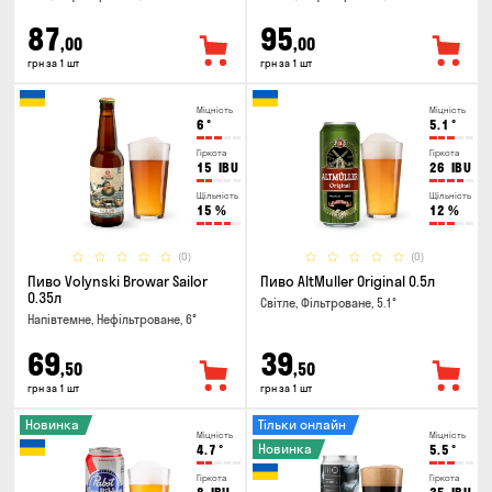
87
95
,00
,00
грн за 1 шт
грн за 1 шт
Міцність
Міцність
6
°
5.1
°
Гіркота
Гіркота
15
IBU
26
IBU
Щільність
Щільність
15
%
12
%
(0)
(0)
Пиво Volynski Browar Sailor
Пиво AltMuller Original 0.5л
0.35л
Світле, Фільтроване, 5.1°
Напівтемне, Нефільтроване, 6°
69
39
,50
,50
грн за 1 шт
грн за 1 шт
Новинка
Тільки онлайн
Міцність
Міцність
Новинка
4.7
°
5.5
°
Гіркота
Гіркота