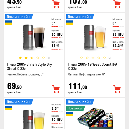
43
107
,50
,00
грн за 1 шт
грн за 1 шт
Тільки онлайн
Тільки онлайн
Міцність
Міцність
5
°
6
°
Гіркота
Гіркота
30
IBU
75
IBU
Щільність
Щільність
13
%
14.3
%
(1)
(0)
Пиво 2085-6 Irish Style Dry
Пиво 2085-19 West Coast IPA
Stout 0.33л
0.33л
Темне, Нефільтроване, 5°
Світле, Нефільтроване, 6°
69
111
,50
,00
грн за 1 шт
грн за 1 шт
Тільки онлайн
Тільки онлайн
Міцність
Новинка
5.3
°
Гіркота
30
IBU
Щільність