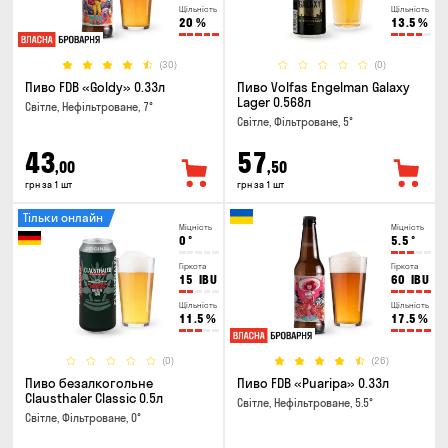
Щільність
Щільність
20
%
13.5
%
(30)
(0)
Пиво FDB «Goldy» 0.33л
Пиво Volfas Engelman Galaxy
Lager 0.568л
Світле, Нефільтроване, 7°
Світле, Фільтроване, 5°
43
57
,00
,50
грн за 1 шт
грн за 1 шт
Тільки онлайн
Міцність
Міцність
0
°
5.5
°
Гіркота
Гіркота
15
IBU
60
IBU
Щільність
Щільність
11.5
%
17.5
%
(0)
(26)
Пиво безалкогольне
Пиво FDB «Puaripa» 0.33л
Clausthaler Classic 0.5л
Світле, Нефільтроване, 5.5°
Світле, Фільтроване, 0°