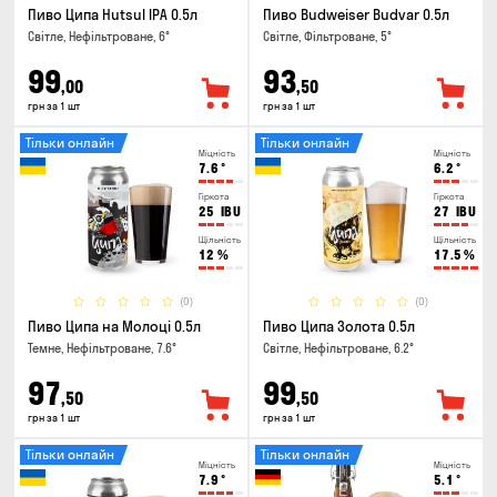
Пиво Ципа Hutsul IPA 0.5л
Пиво Budweiser Budvar 0.5л
Світле, Нефільтроване, 6°
Світле, Фільтроване, 5°
99
93
,00
,50
грн за 1 шт
грн за 1 шт
Тільки онлайн
Тільки онлайн
Міцність
Міцність
7.6
°
6.2
°
Гіркота
Гіркота
25
IBU
27
IBU
Щільність
Щільність
12
%
17.5
%
(0)
(0)
Пиво Ципа на Молоці 0.5л
Пиво Ципа Золота 0.5л
Темне, Нефільтроване, 7.6°
Світле, Нефільтроване, 6.2°
97
99
,50
,50
грн за 1 шт
грн за 1 шт
Тільки онлайн
Тільки онлайн
Міцність
Міцність
7.9
°
5.1
°