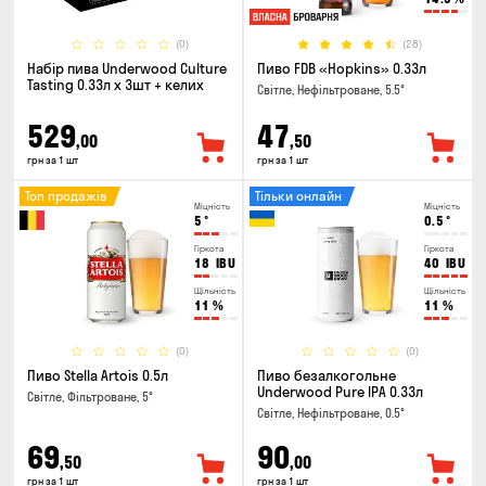
(0)
(28)
Набір пива Underwood Culture
Пиво FDB «Hopkins» 0.33л
Tasting 0.33л x 3шт + келих
Світле, Нефільтроване, 5.5°
529
47
,00
,50
грн за 1 шт
грн за 1 шт
Топ продажів
Тільки онлайн
Міцність
Міцність
5
°
0.5
°
Гіркота
Гіркота
18
IBU
40
IBU
Щільність
Щільність
11
%
11
%
(0)
(0)
Пиво Stella Artois 0.5л
Пиво безалкогольне
Underwood Pure IPA 0.33л
Світле, Фільтроване, 5°
Світле, Нефільтроване, 0.5°
69
90
,50
,00
грн за 1 шт
грн за 1 шт