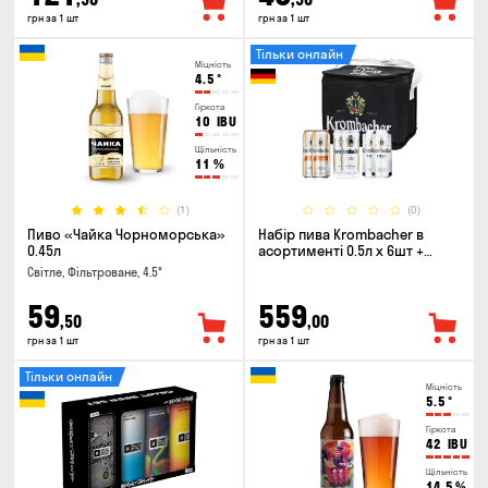
грн за 1 шт
грн за 1 шт
Тільки онлайн
Міцність
4.5
°
Гіркота
10
IBU
Щільність
11
%
(1)
(0)
Пиво «Чайка Чорноморська»
Набір пива Krombacher в
0.45л
асортименті 0.5л х 6шт +
термосумка
Світле, Фільтроване, 4.5°
59
559
,50
,00
грн за 1 шт
грн за 1 шт
Тільки онлайн
Міцність
5.5
°
Гіркота
42
IBU
Щільність
14.5
%