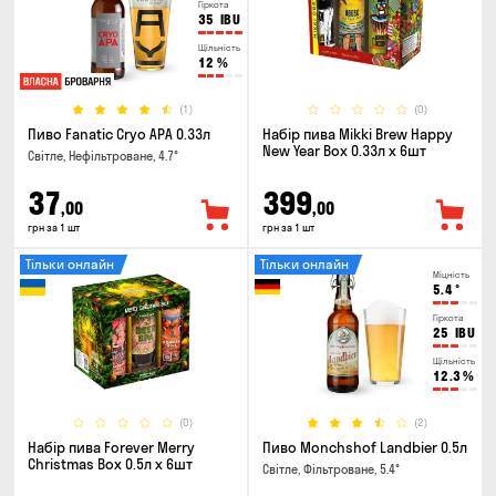
Гіркота
35
IBU
Щільність
12
%
(1)
(0)
Пиво Fanatic Cryo APA 0.33л
Набір пива Mikki Brew Happy
New Year Box 0.33л x 6шт
Світле, Нефільтроване, 4.7°
37
399
,00
,00
грн за 1 шт
грн за 1 шт
Тільки онлайн
Тільки онлайн
Міцність
5.4
°
Гіркота
25
IBU
Щільність
12.3
%
(0)
(2)
Набір пива Forever Merry
Пиво Monchshof Landbier 0.5л
Christmas Box 0.5л x 6шт
Світле, Фільтроване, 5.4°