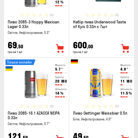
12
%
(0)
(0)
Пиво 2085-3 Hoppy Mexican
Набір пива Underwood Taste
Lager 0.33л
of Kyiv 0.33л x 7шт
Світле, Нефільтроване, 5.3°
69
600
,50
,00
грн за 1 шт
грн за 1 шт
Тільки онлайн
Міцність
Міцність
5.7
°
4.9
°
Гіркота
Гіркота
20
IBU
11
IBU
Щільність
Щільність
14
%
11.5
%
(0)
(0)
Пиво 2085-16.1 AZACCA NEIPA
Пиво Oettinger Weissbier 0.5л
0.33л
Біле, Нефільтроване, 4.9°
Світле, Нефільтроване, 5.7°
121
49
,50
,50