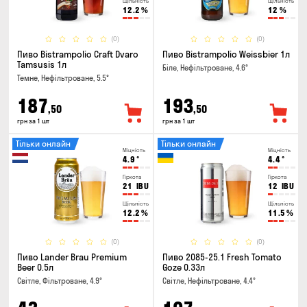
Щільність
Щільність
12.2
%
12
%
(0)
(0)
Пиво Bistrampolio Craft Dvaro
Пиво Bistrampolio Weissbier 1л
Tamsusis 1л
Біле, Нефільтроване, 4.6°
Темне, Нефільтроване, 5.5°
187
193
,50
,50
грн за 1 шт
грн за 1 шт
Тільки онлайн
Тільки онлайн
Міцність
Міцність
4.9
°
4.4
°
Гіркота
Гіркота
21
IBU
12
IBU
Щільність
Щільність
12.2
%
11.5
%
(0)
(0)
Пиво Lander Brau Premium
Пиво 2085-25.1 Fresh Tomato
Beer 0.5л
Goze 0.33л
Світле, Фільтроване, 4.9°
Світле, Нефільтроване, 4.4°