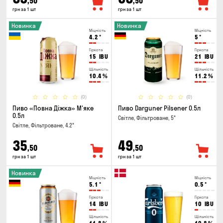
,50
,50
грн за 1 шт
грн за 1 шт
Новинка
Новинка
Міцність
Міцність
4.2
°
5
°
Гіркота
Гіркота
15
IBU
21
IBU
Щільність
Щільність
10.4
%
11.2
%
(0)
(0)
Пиво «Повна Діжка» М'яке
Пиво Darguner Pilsener 0.5л
0.5л
Світле, Фільтроване, 5°
Світле, Фільтроване, 4.2°
35
49
,50
,50
грн за 1 шт
грн за 1 шт
Новинка
Міцність
Міцність
5.1
°
0.5
°
Гіркота
Гіркота
14
IBU
10
IBU
Щільність
Щільність