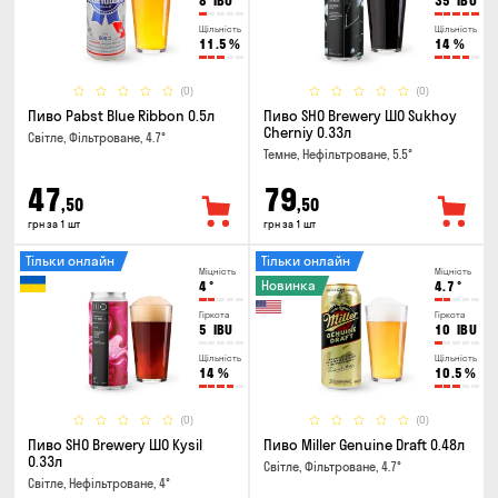
8
IBU
35
IBU
Щільність
Щільність
11.5
%
14
%
(0)
(0)
Пиво Pabst Blue Ribbon 0.5л
Пиво SHO Brewery ШО Sukhoy
Cherniy 0.33л
Світле, Фільтроване, 4.7°
Темне, Нефільтроване, 5.5°
47
79
,50
,50
грн за 1 шт
грн за 1 шт
Тільки онлайн
Тільки онлайн
Міцність
Міцність
Новинка
4
°
4.7
°
Гіркота
Гіркота
5
IBU
10
IBU
Щільність
Щільність
14
%
10.5
%
(0)
(0)
Пиво SHO Brewery ШО Kysil
Пиво Miller Genuine Draft 0.48л
0.33л
Світле, Фільтроване, 4.7°
Світле, Нефільтроване, 4°