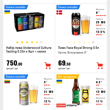
Тільки онлайн
Тільки онлайн
Міцність
8
°
Гіркота
25
IBU
Щільність
12.5
%
(1)
(0)
Набір пива Underwood Culture
Пиво Faxe Royal Strong 0.5л
Tasting 0.33л x 9шт + келих
Світле, Фільтроване, 8°
750
69
,00
,50
грн за 1 шт
грн за 1 шт
Тільки онлайн
Топ продажів
Міцність
Міцність
5
°
4.5
°
Гіркота
Гіркота
21
IBU
13
IBU
Щільність
Щільність
12
%
11
%