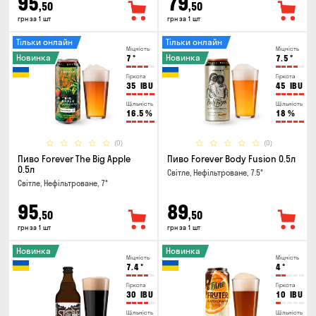
95
79
,50
,50
грн за 1 шт
грн за 1 шт
Тільки онлайн
Тільки онлайн
Міцність
Міцність
Новинка
Новинка
7
°
7.5
°
Гіркота
Гіркота
35
IBU
45
IBU
Щільність
Щільність
16.5
%
18
%
(0)
(0)
Пиво Forever The Big Apple
Пиво Forever Body Fusion 0.5л
0.5л
Світле, Нефільтроване, 7.5°
Світле, Нефільтроване, 7°
95
89
,50
,50
грн за 1 шт
грн за 1 шт
Новинка
Новинка
Міцність
Міцність
7.4
°
4
°
Гіркота
Гіркота
30
IBU
10
IBU
Щільність
Щільність