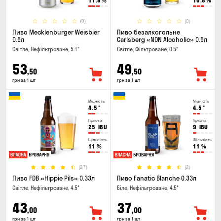
11.8
%
10.8
%
(0)
(0)
Пиво Mecklenburger Weisbier
Пиво безалкогольне
0.5л
Carlsberg «NON Alcoholic» 0.5л
Світле, Нефільтроване, 5.1°
Світле, Фільтроване, 0.5°
53
49
,50
,50
грн за 1 шт
грн за 1 шт
Міцність
Міцність
4.5
°
4.5
°
Гіркота
Гіркота
25
IBU
9
IBU
Щільність
Щільність
11
%
11
%
(27)
(2)
Пиво FDB «Hippie Pils» 0.33л
Пиво Fanatic Blanche 0.33л
Світле, Нефільтроване, 4.5°
Біле, Нефільтроване, 4.5°
43
37
,00
,00
грн за 1 шт
грн за 1 шт