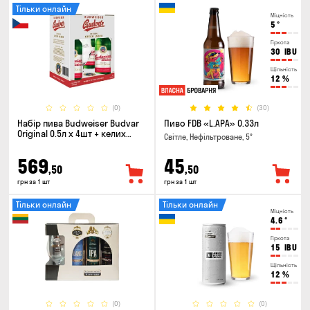
Тільки онлайн
Міцність
5
°
Гіркота
30
IBU
Щільність
12
%
(0)
(30)
Набір пива Budweiser Budvar
Пиво FDB «L.APA» 0.33л
Original 0.5л х 4шт + келих
Світле, Нефільтроване, 5°
0.33л
569
45
,50
,50
грн за 1 шт
грн за 1 шт
Тільки онлайн
Тільки онлайн
Міцність
4.6
°
Гіркота
15
IBU
Щільність
12
%
(0)
(0)