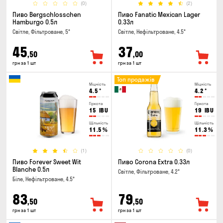
(0)
(2)
Пиво Bergschlosschen
Пиво Fanatic Mexican Lager
Hamburgo 0.5л
0.33л
Світле, Фільтроване, 5°
Світле, Нефільтроване, 4.5°
45
37
,50
,00
грн за 1 шт
грн за 1 шт
Топ продажів
Міцність
Міцність
4.5
°
4.2
°
Гіркота
Гіркота
15
IBU
19
IBU
Щільність
Щільність
11.5
%
11.3
%
(1)
(0)
Пиво Forever Sweet Wit
Пиво Corona Extra 0.33л
Blanche 0.5л
Світле, Фільтроване, 4.2°
Біле, Нефільтроване, 4.5°
83
79
,50
,50
грн за 1 шт
грн за 1 шт