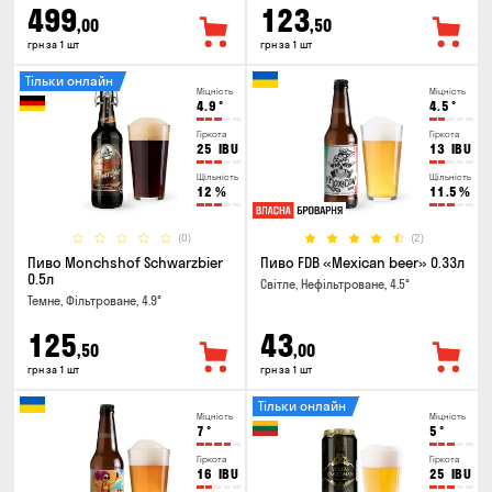
499
123
,00
,50
грн за 1 шт
грн за 1 шт
Тільки онлайн
Міцність
Міцність
4.9
°
4.5
°
Гіркота
Гіркота
25
IBU
13
IBU
Щільність
Щільність
12
%
11.5
%
(0)
(2)
Пиво Monchshof Schwarzbier
Пиво FDB «Mexican beer» 0.33л
0.5л
Світле, Нефільтроване, 4.5°
Темне, Фільтроване, 4.9°
125
43
,50
,00
грн за 1 шт
грн за 1 шт
Тільки онлайн
Міцність
Міцність
7
°
5
°
Гіркота
Гіркота
16
IBU
25
IBU