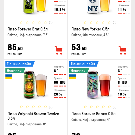
Щільність
Щільність
16.8
%
11
%
(0)
(0)
Пиво Forever Brat 0.5л
Пиво New Yorker 0.5л
Світле, Нефільтроване, 7.5°
Світле, Фільтроване, 4.5°
85
53
,50
,50
грн за 1 шт
грн за 1 шт
Тільки онлайн
Тільки онлайн
Міцність
Міцність
Новинка
Новинка
8
°
4
°
Гіркота
Гіркота
60
IBU
8
IBU
Щільність
Щільність
20
%
10
%
(0)
(0)
Пиво Volynski Browar Twelve
Пиво Forever Bones 0.5л
0.5л
Світле, Нефільтроване, 4°
Світле, Нефільтроване, 8°