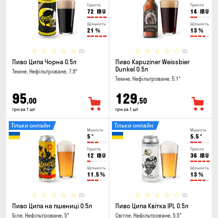
Гіркота
Гіркота
72
IBU
14
IBU
Щільність
Щільність
21
%
13
%
(0)
(0)
Пиво Ципа Чорна 0.5л
Пиво Kapuziner Weissbier
Dunkel 0.5л
Темне, Нефільтроване, 7.9°
Темне, Нефільтроване, 5.1°
95
129
,00
,50
грн за 1 шт
грн за 1 шт
Тільки онлайн
Тільки онлайн
Міцність
Міцність
5
°
5.5
°
Гіркота
Гіркота
12
IBU
36
IBU
Щільність
Щільність
11.5
%
13
%
(0)
(0)
Пиво Ципа на пшениці 0.5л
Пиво Ципа Квітка IPL 0.5л
Біле, Нефільтроване, 5°
Світле, Нефільтроване, 5.5°