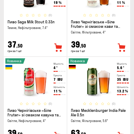
19
%
11
%
(0)
(0)
Пиво Saga Milk Stout 0.33л
Пиво Чернігівське «Біле
Fruter» зі смаком кави та
Темне, Нефільтроване, 7.4°
апельсину 0.5л
Світле, Фільтроване, 4°
37
39
,50
,50
грн за 1 шт
грн за 1 шт
Новинка
Новинка
Міцність
Міцність
4
°
5.6
°
Гіркота
Гіркота
7
IBU
35
IBU
Щільність
Щільність
11
%
13.2
%
(0)
(0)
Пиво Чернігівське «Біле
Пиво Mecklenburger India Pale
Fruter» зі смаком кавуна та
Ale 0.5л
м'яти 0.5л
Світле, Нефільтроване, 4°
Світле, Фільтроване, 5.6°
39
63