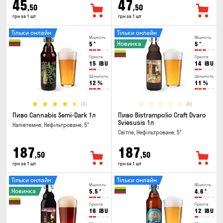
45
47
,50
,50
грн за 1 шт
грн за 1 шт
Тільки онлайн
Тільки онлайн
Міцність
Міцність
Новинка
5
°
5
°
Гіркота
Гіркота
15
IBU
14
IBU
Щільність
Щільність
12
%
11
%
(3)
(0)
Пиво Cannabis Semi-Dark 1л
Пиво Bistrampolio Craft Dvaro
Sviesusis 1л
Напівтемне, Нефільтроване, 5°
Світле, Нефільтроване, 5°
187
187
,50
,50
грн за 1 шт
грн за 1 шт
Тільки онлайн
Тільки онлайн
Міцність
Міцність
Новинка
5.5
°
4.6
°
Гіркота
Гіркота
16
IBU
12
IBU