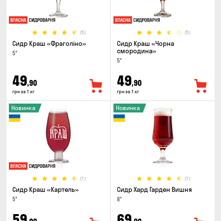
(5)
(5)
Сидр Краш «Фраголіно»
Сидр Краш «Чорна
смородина»
5°
5°
49
49
,90
,90
грн за 1 кг
грн за 1 кг
Новинка
Новинка
(1)
(1)
Сидр Краш «Картель»
Сидр Хард Гарден Вишня
5°
8°
59
69