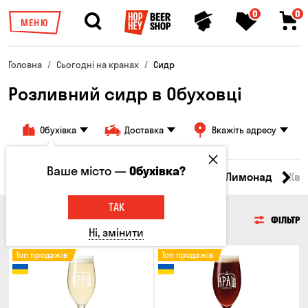
0
0
МЕНЮ
Головна
Сьогодні на кранах
Сидр
Розливний сидр в Обуховці
Обухівка
Доставка
Вкажіть адресу
Ваше місто —
Обухівка?
Всі товари
Пиво
Сидр
Вино
Лимонад
Ква
ТАК
СИДР
ФІЛЬТР
Ні, змінити
Топ продажів
Топ продажів