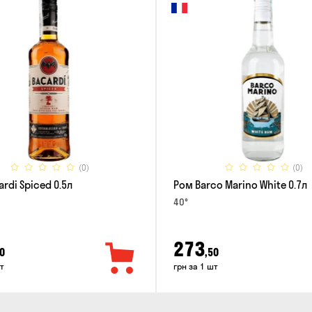
(0)
(0)
rdi Spiced 0.5л
Ром Barco Marino White 0.7л
40°
273
0
,50
т
грн за 1 шт