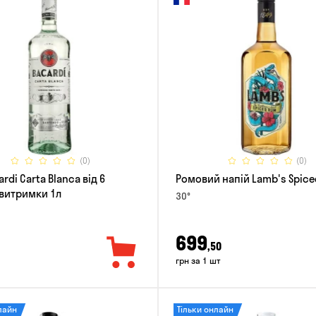
(0)
(0)
rdi Carta Blanca від 6
Ромовий напій Lamb's Spice
 витримки 1л
30°
699
,50
грн за 1 шт
лайн
Тільки онлайн