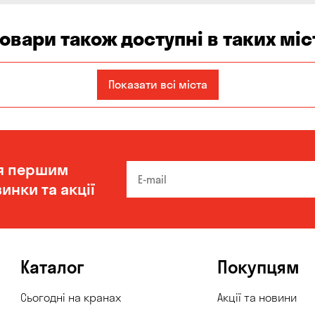
товари також доступні в таких міс
Запоріжжя
Кам'янське
Київ
Показати всі міста
Одеса
Олександрівка
Чорноморськ
я першим
инки та акції
Каталог
Покупцям
Сьогодні на кранах
Акції та новини