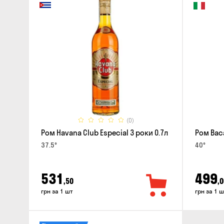
(0)
Ром Havana Club Especial 3 роки 0.7л
Ром Baca
37.5°
40°
531
499
,50
,0
грн за 1 шт
грн за 1 ш