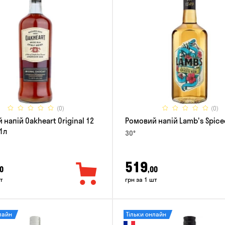
(0)
(0)
напій Oakheart Original 12
Ромовий напій Lamb's Spice
1л
30°
519
0
,00
т
грн за 1 шт
лайн
Тільки онлайн