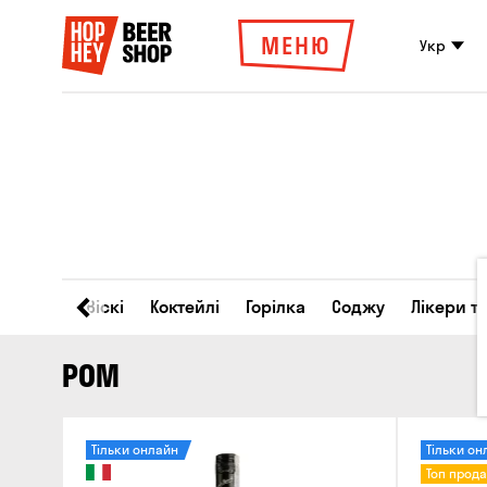
МЕНЮ
Укр
Вино
Віскі
Коктейлі
Горілка
Соджу
Лікери т
РОМ
Тільки онлайн
Тільки он
Топ прод