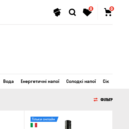
0
0
Вода
Енергетичні напої
Солодкі напої
Сік
ФІЛЬТР
Тільки онлайн