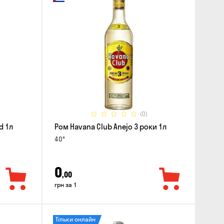
(0)
d 1л
Ром Havana Club Anejo 3 роки 1л
40°
0
,00
грн за 1
Тільки онлайн