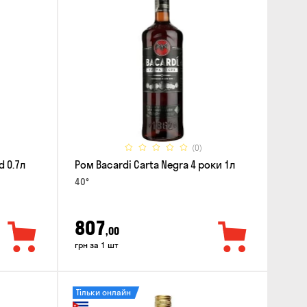
(0)
d 0.7л
Ром Bacardi Carta Negra 4 роки 1л
40°
807
,00
грн за 1 шт
Тільки онлайн