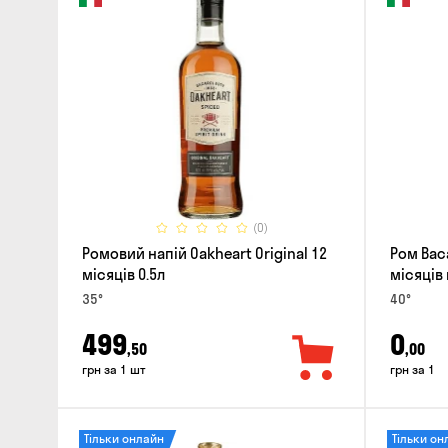
(0)
Ромовий напій Oakheart Original 12
Ром Baca
місяців 0.5л
місяців
35°
40°
499
0
,50
,00
грн за 1 шт
грн за 1
Тільки онлайн
Тільки он