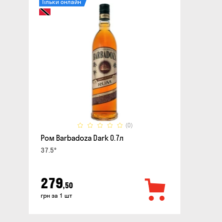
Тільки онлайн
(0)
Ром Barbadoza Dark 0.7л
37.5°
279
,50
грн за 1 шт