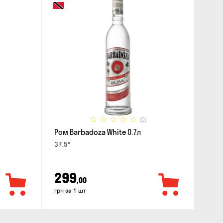
(0)
Ром Barbadoza White 0.7л
37.5°
299
,00
грн за 1 шт