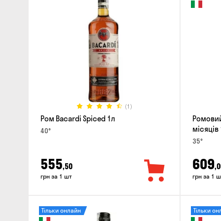
(1)
Ром Bacardi Spiced 1л
Ромовий 
місяців 
40°
35°
555
609
,50
,0
грн за 1 шт
грн за 1 ш
Тільки онлайн
Тільки он