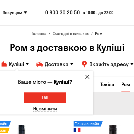
0 800 30 20 50
Покупцям
з 10:00 - до 22:00
Головна
Сьогодні в пляшках
Ром
Ром з доставкою в Куліші
Куліші
Доставка
Вкажіть адресу
Ваше місто —
Куліші?
а настоянки
Коньяки та бренді
Джин
Текіла
Ром
ТАК
Ні, змінити
лайн
Тільки онлайн
ажів