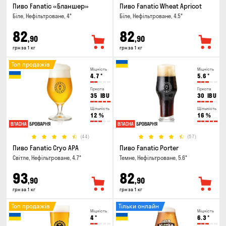
Пиво Fanatic «Бланшер»
Пиво Fanatic Wheat Apricot
Біле, Нефільтроване, 4°
Біле, Нефільтроване, 4.5°
82
82
,90
,90
грн за 1 кг
грн за 1 кг
Топ продажів
Міцність
Міцність
4.7
°
5.6
°
Гіркота
Гіркота
35
IBU
30
IBU
Щільність
Щільність
12
%
16
%
(44)
(57)
Пиво Fanatic Cryo APA
Пиво Fanatic Porter
Світле, Нефільтроване, 4.7°
Темне, Нефільтроване, 5.6°
93
82
,90
,90
грн за 1 кг
грн за 1 кг
Топ продажів
Тільки онлайн
Міцність
Міцність
4
°
6.3
°