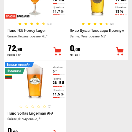
Щільність
Щільність
11.7
%
13
%
(23)
(2)
Пиво FDB Honey Lager
Пиво Душа Пивовара Преміум
Світле, Нефільтроване, 4.5°
Світле, Фільтроване, 5.2°
72
0
,90
,00
грн за 1 кг
грн за 1
Тільки онлайн
Міцність
Новинка
5
°
Гіркота
26
IBU
Щільність
11.5
%
(0)
Пиво Volfas Engelman APA
Світле, Фільтроване, 5°
0