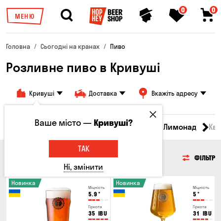
0
0
МЕНЮ
Головна
Сьогодні на кранах
Пиво
Розливне пиво в Кривуші
Кривуші
Доставка
Вкажіть адресу
Ваше місто —
Кривуші?
Всі товари
Пиво
Сидр
Вино
Лимонад
Кв
ТАК
ПИВО
ФІЛЬТР
Ні, змінити
Новинка
Новинка
Міцність
Міцність
5.9
°
5
°
Гіркота
Гіркота
35
IBU
31
IBU