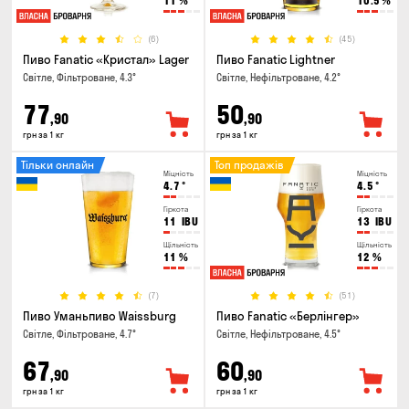
11
%
10.5
%
(6)
(45)
Пиво Fanatic «Кристал» Lager
Пиво Fanatic Lightner
Світле, Фільтроване, 4.3°
Світле, Нефільтроване, 4.2°
77
50
,90
,90
грн за 1 кг
грн за 1 кг
Тільки онлайн
Топ продажів
Міцність
Міцність
4.7
°
4.5
°
Гіркота
Гіркота
11
IBU
13
IBU
Щільність
Щільність
11
%
12
%
(7)
(51)
Пиво Уманьпиво Waissburg
Пиво Fanatic «Берлінгер»
Світле, Фільтроване, 4.7°
Світле, Нефільтроване, 4.5°
67
60
,90
,90
грн за 1 кг
грн за 1 кг