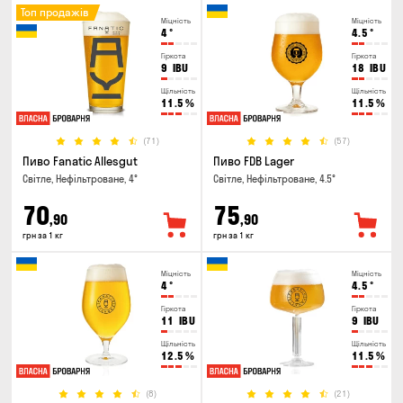
Топ продажів
Міцність
Міцність
4
°
4.5
°
Гіркота
Гіркота
9
IBU
18
IBU
Щільність
Щільність
11.5
%
11.5
%
(71)
(57)
Пиво Fanatic Allesgut
Пиво FDB Lager
Світле, Нефільтроване, 4°
Світле, Нефільтроване, 4.5°
70
75
,90
,90
грн за 1 кг
грн за 1 кг
Міцність
Міцність
4
°
4.5
°
Гіркота
Гіркота
11
IBU
9
IBU
Щільність
Щільність
12.5
%
11.5
%
(8)
(21)