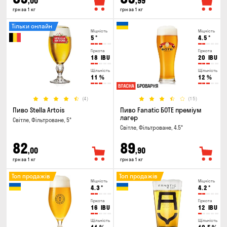
,00
,99
грн за 1 кг
грн за 1 кг
Тільки онлайн
Міцність
Міцність
5
°
4.5
°
Гіркота
Гіркота
18
IBU
20
IBU
Щільність
Щільність
11
%
12
%
(4)
(15)
Пиво Stella Artois
Пиво Fanatic БОТЕ преміум
лагер
Світле, Фільтроване, 5°
Світле, Фільтроване, 4.5°
82
89
,00
,90
грн за 1 кг
грн за 1 кг
Топ продажів
Топ продажів
Міцність
Міцність
4.3
°
4.2
°
Гіркота
Гіркота
16
IBU
12
IBU
Щільність
Щільність