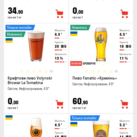
34
0
,90
,00
грн за 1 кг
грн за 1
Тільки онлайн
Новинка
Міцність
Міцність
Новинка
4.5
°
4.5
°
Гіркота
Гіркота
20
IBU
16
IBU
Щільність
Щільність
13
%
11
%
(0)
(0)
Крафтове пиво Volynski
Пиво Fanatic «Кремінь»
Browar La Tomatina
Світле, Нефільтроване, 4.5°
Світле, Нефільтроване, 4.5°
0
60
,00
,90
грн за 1
грн за 1 кг
Тільки онлайн
Міцність
Міцність
4.5
°
5.2
°
Гіркота
Гіркота
14
IBU
11
IBU