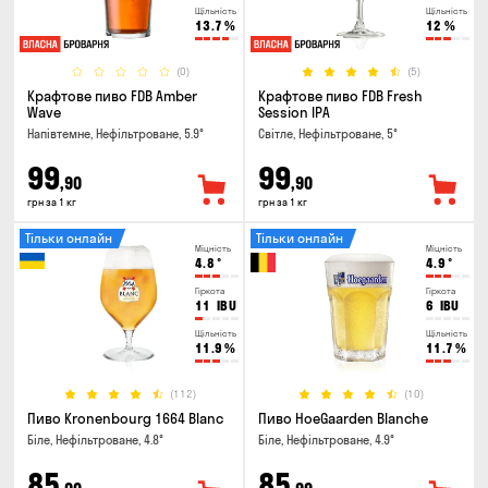
Щільність
Щільність
13.7
%
12
%
(0)
(5)
Крафтове пиво FDB Amber
Крафтове пиво FDB Fresh
Wave
Session IPA
Напівтемне, Нефільтроване, 5.9°
Світле, Нефільтроване, 5°
99
99
,90
,90
грн за 1 кг
грн за 1 кг
Тільки онлайн
Тільки онлайн
Міцність
Міцність
4.8
°
4.9
°
Гіркота
Гіркота
11
IBU
6
IBU
Щільність
Щільність
11.9
%
11.7
%
(112)
(10)
Пиво Kronenbourg 1664 Blanc
Пиво HoeGaarden Blanche
Біле, Нефільтроване, 4.8°
Біле, Нефільтроване, 4.9°
85
85