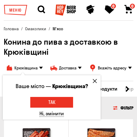
0
0
МЕНЮ
Головна
Смаколики
М'ясо
Конина до пива з доставкою в
Крюківщині
Крюківщина
Доставка
Вкажіть адресу
Ваше місто —
Крюківщина?
Всі товари
М'ясо
Риба
Морепродукти
Сирн
ТАК
М'ЯСО
ФІЛЬТР
Ні, змінити