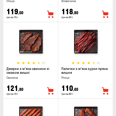
Птиця
Яловичина
119
118
,00
,80
грн за 70 г
грн за 60 г
(1)
(1)
Джерки з м'яса свинини зі
Палички з м'яса курки пряна
смаком вишні
вишня
Свинина
Птиця
121
110
,80
,40
грн за 70 г
грн за 80 г