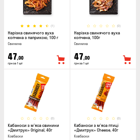
(1)
(0)
Нарізка свинячого вуха
Нарізка свинячого вуха
копчена з паприкою, 100 г
копчена, 100г
Свинина
Свинина
47
47
,00
,00
грн за 1 шт
грн за 1 шт
(0)
(0)
Кабаноси з м'яса свинини
Кабаноси з м'яса птиці
«Дмитрук» Original, 40г
«Дмитрук» Cheese, 40г
Ковбаски
Ковбаски