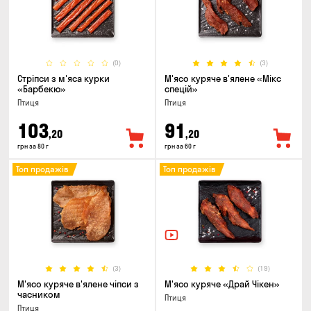
(0)
(3)
Стріпси з м'яса курки
М'ясо куряче в'ялене «Мікс
«Барбекю»
спецій»
Птиця
Птиця
103
91
,20
,20
грн за 80 г
грн за 60 г
Топ продажів
Топ продажів
(3)
(19)
М'ясо куряче в'ялене чіпси з
М'ясо куряче «Драй Чікен»
часником
Птиця
Птиця