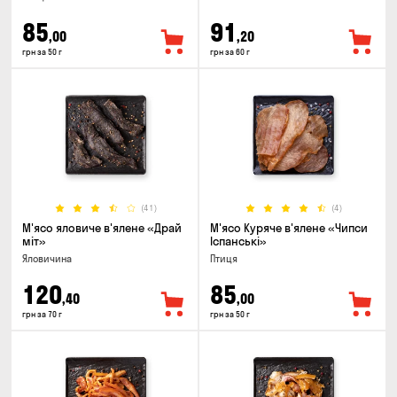
85
91
,00
,20
грн за 50 г
грн за 60 г
(41)
(4)
М'ясо яловиче в'ялене «Драй
М'ясо Куряче в'ялене «Чипси
міт»
Іспанські»
Яловичина
Птиця
120
85
,40
,00
грн за 70 г
грн за 50 г