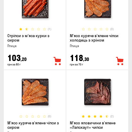
(1)
(0)
Стріпси з м'яса курки з
М'ясо куряче в'ялене чіпси
сиром
холодець з хріном
Птиця
Птиця
103
118
,20
,30
грн за 80 г
грн за 70 г
(0)
(2)
М'ясо куряче в'ялене чіпси з
М'ясо яловичини в'ялене
сиром
«Лапскаут» чипси