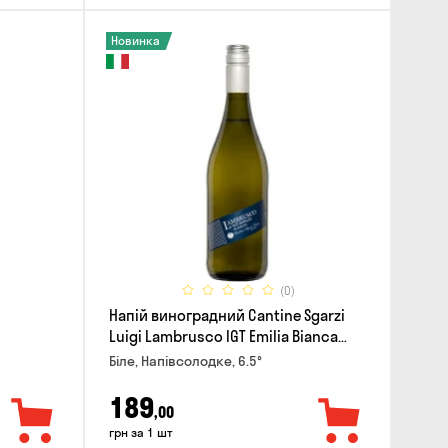
Новинка
(0)
Напій виноградний Cantine Sgarzi
Luigi Lambrusco IGT Emilia Bianca
Frizziante 0.75л
Біле, Напівсолодке, 6.5°
189
,00
грн за 1 шт