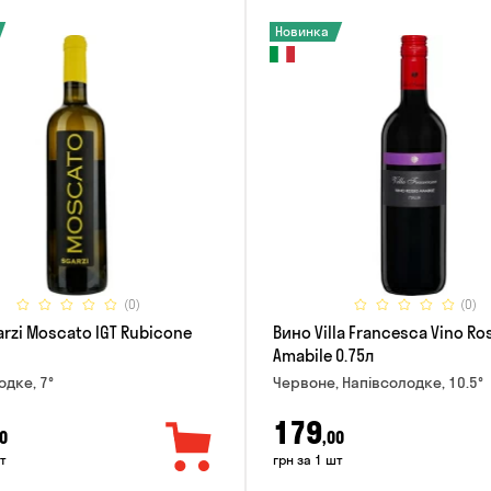
Новинка
(0)
(0)
rzi Moscato IGT Rubicone
Вино Villa Francesca Vino Ro
Amabile 0.75л
одке, 7°
Червоне, Напівсолодке, 10.5°
179
0
,00
т
грн за 1 шт