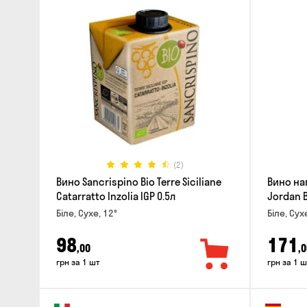
(2)
Вино Sancrispino Bio Terre Siciliane
Вино на
Catarratto Inzolia IGP 0.5л
Jordan B
Біле, Сухе, 12°
Біле, Сух
98
171
,00
,0
грн за 1 шт
грн за 1 ш