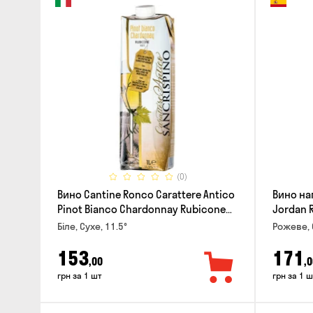
(0)
Вино Cantine Ronco Carattere Antico
Вино на
Pinot Bianco Chardonnay Rubicone
Jordan 
IGT 1л
Біле, Сухе, 11.5°
Рожеве, 
153
171
,00
,0
грн за 1 шт
грн за 1 ш