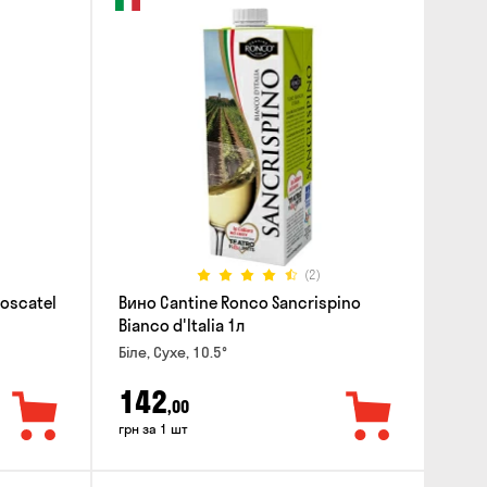
(2)
Moscatel
Вино Cantine Ronco Sancrispino
Bianco d'Italia 1л
Біле, Сухе, 10.5°
142
,00
грн за 1 шт