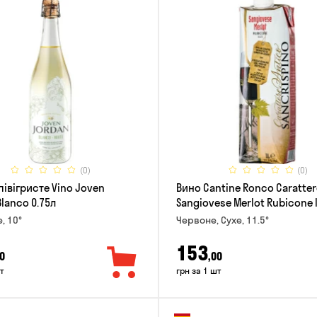
(0)
(0)
півігристе Vino Joven
Вино Cantine Ronco Caratter
lanco 0.75л
Sangiovese Merlot Rubicone 
е, 10°
Червоне, Сухе, 11.5°
153
0
,00
т
грн за 1 шт