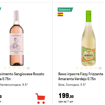
Новинка
(0)
(0)
vimento Sangiovese Rosato
Вино ігристе Fizzy Frizzante
a 0.75л
Amaranta Verdejo 0.75л
Напівсолодке, 9.5°
Біле, Солодке, 5.5°
199
0
,00
т
грн за 1 шт