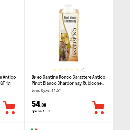
(0)
e Antico
Вино Cantine Ronco Carattere Antico
IGT 1л
Pinot Bianco Chardonnay Rubicone
IGT 0.25л
Біле, Сухе, 11.5°
54
,00
грн за 1 шт