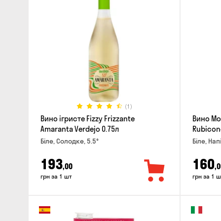
(1)
Вино ігристе Fizzy Frizzante
Вино Mo
Amaranta Verdejo 0.75л
Rubicon
Біле, Солодке, 5.5°
Біле, Нап
193
160
,00
,0
грн за 1 шт
грн за 1 ш