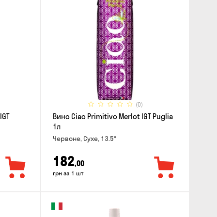
(0)
IGT
Вино Ciao Primitivo Merlot IGT Puglia
1л
Червоне, Сухе, 13.5°
182
,00
грн за 1 шт