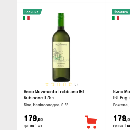
Новинка
Новинка
(0)
Вино Movimento Trebbiano IGT
Вино Mo
Rubicone 0.75л
IGT Pugli
Біле, Напівсолодке, 9.5°
Рожеве, 
179
179
,00
,0
грн за 1 шт
грн за 1 ш