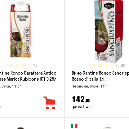
(0)
(0)
tine Ronco Carattere Antico
Вино Cantine Ronco Sancris
se Merlot Rubicone IGT 0.25л
Rosso d'Italia 1л
 Сухе, 11.5°
Червоне, Сухе, 11°
142
,00
т
грн за 1 шт