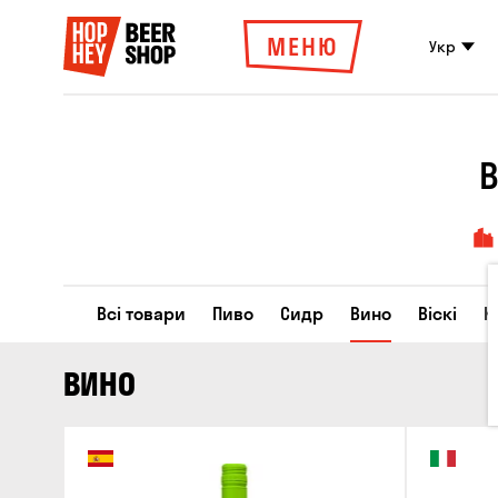
МЕНЮ
Укр
В
Всі товари
Пиво
Сидр
Вино
Віскі
К
ВИНО