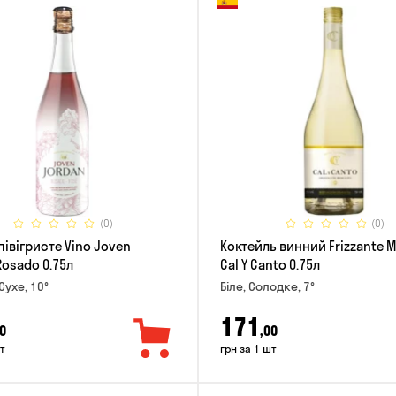
(0)
(0)
півігристе Vino Joven
Коктейль винний Frizzante 
Rosado 0.75л
Cal Y Canto 0.75л
Сухе, 10°
Біле, Солодке, 7°
171
0
,00
т
грн за 1 шт