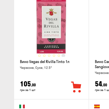
(0)
Вино Vegas del Rivilla Tinto 1л
Вино Can
Sangiove
Червоне, Сухе, 12.5°
Червоне,
105
54
,00
,00
грн за 1 шт
грн за 1 ш