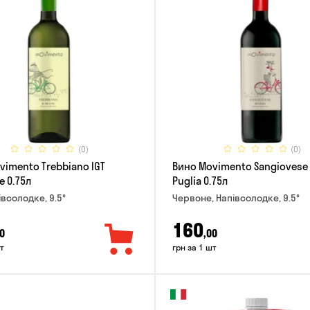
(0)
(0)
vimento Trebbiano IGT
Вино Movimento Sangiovese 
e 0.75л
Puglia 0.75л
івсолодке, 9.5°
Червоне, Напівсолодке, 9.5°
160
0
,00
т
грн за 1 шт