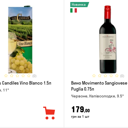
Новинка
(0)
(0)
 Candiles Vino Blanco 1.5л
Вино Movimento Sangiovese 
Puglia 0.75л
е, 11°
Червоне, Напівсолодке, 9.5°
179
,00
грн за 1 шт