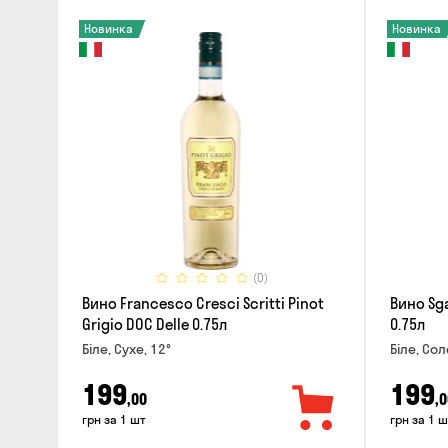
Новинка
Новинка
(0)
Вино Francesco Cresci Scritti Pinot
Вино Sga
Grigio DOC Delle 0.75л
0.75л
Біле, Сухе, 12°
Біле, Сол
199
199
,00
,0
грн за 1 шт
грн за 1 ш