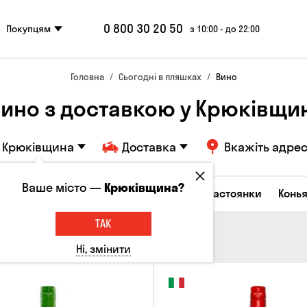
0 800 30 20 50
Покупцям
з 10:00 - до 22:00
Головна
Сьогодні в пляшках
Вино
ино з доставкою у Крюківщи
Крюківщина
Доставка
Вкажіть адре
Ваше місто —
Крюківщина?
октейлі
Горілка
Соджу
Лікери та настоянки
Конья
ТАК
Ні, змінити