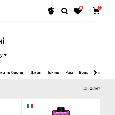
0
0
ні
су
ки та бренді
Джин
Текіла
Ром
Вода
Енергетичн
ФІЛЬТР