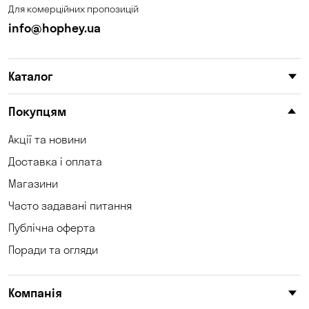
Для комерційних пропозицій
Котівка
Кошари
info@hophey.ua
Красносілка
Кременчук
Каталог
Кривий Ріг
Кропивницький
Крюківщина
Куліші
Покупцям
Кушугум
Ліски
Акції та новини
Доставка і оплата
Маламівка
Матвіївка
Магазини
Миколаїв
Миколаївка
Часто задавані питання
Нова Знам'янка
Нова Павлівка
Публічна оферта
Поради та огляди
Новопілля
Новоселівка
Обознівка
Обухівка
Компанія
Одеса
Олександрівка