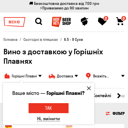
🚚 Безкоштовна доставка від 700 грн
⚡Привеземо до 90 хвилин
0
0
МЕНЮ
Головна
Сьогодні в пляшках
6.5 - 9 Сухе
Вино з доставкою у Горішніх
Плавнях
Горішні Плавні
Доставка
Вкажіть
адресу
Ваше місто —
Горішні Плавні?
і товари
Пиво
Сидр
Вино
Віскі
Коктейлі
Сод
ТАК
ВИНО
ФІЛЬТР
Ні, змінити