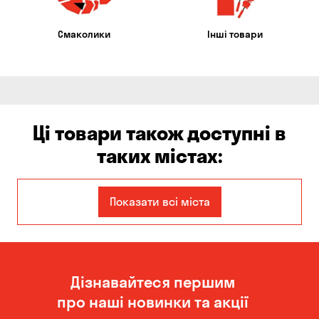
Смаколики
Інші товари
Ці товари також доступні в
таких містах:
Єлизаветівка
Бабурка
Показати всі міста
Балабине
Бережинка
Бориспіль
Боярка
Дізнавайтеся першим
Бровари
Біла Церква
про наші новинки та акції
Білогородка
Велика Северинка