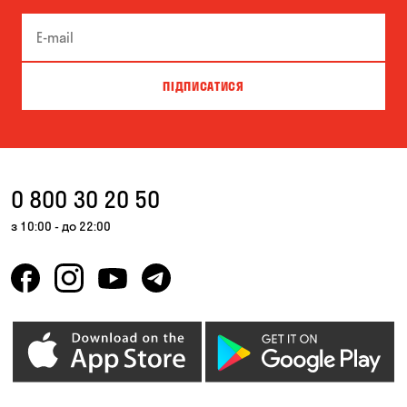
Вишгород
Вишневе
Вільна Терешківка
Віта-Поштова
ПІДПИСАТИСЯ
Гатне
Гнідин
Гора
Горбанівка
Дмитрівка
Дніпро
0 800 30 20 50
Зазим’є
Запоріжжя
з 10:00 - до 22:00
Калинівка
Кам'янське
Кам'яні Потоки
Карнаухівка
Катеринівка
Келеберда
Київ
Клинці
Княжичі
Корсунці