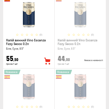
(0)
(0)
Напій винний Vino Escanza
Напій винний Vino Escanza
Fizzy Secco 0.2л
Fizzy Secco 0.2л
Біле, Сухе, 8.5°
Біле, Сухе, 8.5°
55
44
,50
,00
Немає в наявності
грн за 1 шт
грн за 1 шт
Новинка
Новинка
(0)
(0)