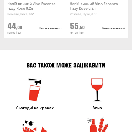
Напій винний Vino Escanza
Напій винний Vino Escanza
Fizzy Rose 0.2л
Fizzy Rose 0.2л
Рожеве, Сухе, 8.5°
Рожеве, Сухе, 8.5°
44
55
,00
,50
Немає в наявності
Немає в наявності
грн за 1 шт
грн за 1 шт
ВАС ТАКОЖ МОЖЕ ЗАЦІКАВИТИ
Сьогодні на кранах
Вино